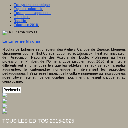
Ecosystème numérique
,
Espaces éducatifs
,
Enseigner et apprendre
,
Territoires
,
Ruralité
,
Educatice 2018
,
Le Luherne Nicolas
Nicolas Le Luherne est directeur des Ateliers Canopé de Beauce, blogueur,
chroniqueur pour le Thot Cursus, Ludomag et Educavox. Il est administrateur
de l’Association Nationale des Acteurs de l'École. Professeur au lycée
professionnel Philibert de l’Orme à Lucé jusqu’en août 2016, il a intégré
différents outils numériques tels que les tablettes, les jeux sérieux, la réalité
augmentée, la cartographie numérique en diversifiant les approches
pédagogiques. Il s'intéresse l’impact de la culture numérique sur nos sociétés,
notre citoyenneté et nos démocraties notamment à l’esprit critique et au
complotisme.
TOUS LES EDITOS 2015-2025