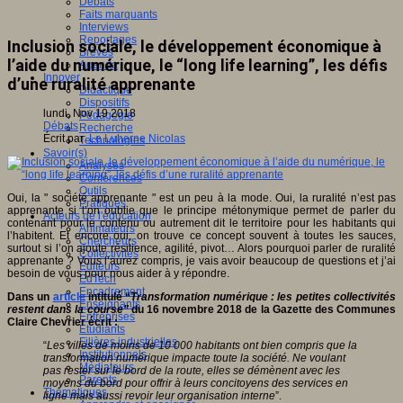
Débats
Faits marquants
Interviews
Reportages
Inclusion sociale, le développement économique à
Brèves
l’aide du numérique, le “long life learning”, les défis
Agenda
Innover
d’une ruralité apprenante
Didactique
Dispositifs
lundi, Nov 19 2018
Pédagogie
Débats
Recherche
Écrit par
Le Luherne Nicolas
Technologies
Savoir(s)
Analyses
Conférences
Outils
Oui, la " société apprenante " est un peu à la mode. Oui, la ruralité n’est pas
Pratiques
apprenante si l’on oublie que le principe métonymique permet de parler du
Acteurs de l'éducation
contenant pour le contenu ou autrement dit le territoire pour les habitants qui
Animateurs
l’habitent. Et encore oui, on trouve ce concept souvent à toutes les sauces,
Chercheurs
surtout si l’on ajoute résilience, agilité, pivot… Alors pourquoi parler de ruralité
Collectivités
apprenante ? Vous l’aurez compris, je vais avoir beaucoup de questions et j’ai
Editeurs
besoin de vous pour nous aider à y répondre.
EdTech
Encadrement
Dans un
article
intitulé “
Transformation numérique : les petites collectivités
Enseignants
restent dans la course”
du 16 novembre 2018 de la Gazette des Communes
Entreprises
Claire Chevrier écrit :
Etudiants
Filières industrielles
“
Les villes de moins de 10 000 habitants ont bien compris que la
Institutionnels
transformation numérique impacte toute la société. Ne voulant
Médiateurs
pas rester sur le bord de la route, elles se démènent avec les
Parents
moyens du bord pour offrir à leurs concitoyens des services en
Thématiques
ligne mais aussi revoir leur organisation interne
”.