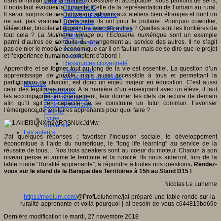
transformation pour la rendre accessible et acceptable. Nous parlions de sens,
Vivre ensemble
il nous faut évoquer la curiosité. Celle de la représentation de l’urbain au rural.
Citoyenneté
Il serait surpris de ces nouveaux artisans aux ateliers bien étranges et dont on
Culture européenne
ne sait pas vraiment quels sens ils ont pour le profane. Pourquoi coworker,
Démocratie
téléworker, bricoler et apprendre avec les autres ? Quelles sont les frontières de
Egalité Hommes/Femmes
tout cela ? La
Mutinerie Village
ou l’
Écloserie numérique
sont un exemple
Ethique
parmi d’autres de conduite du changement au service des autres. Il ne s’agit
Gouvernance
pas de nier le modèle économique car il en faut un mais de se dire que le projet
Inclusion
et l’expérience humaine comptent d’abord !
Laïcité
Ressources citoyenneté
Apprendre et se former tout au long de la vie est essentiel. La question d’un
Tiers - lieux
apprentissage de qualité, mais aussi accessible à tous et permettant la
Vie scolaire et sociale
participation de chacun, est donc un enjeu majeur en éducation. C’est aussi
Niveaux
celui des territoires ruraux. A la manière d’un enseignant avec un élève, il faut
Périscolaire
les accompagner au changement, leur donner les clefs de lecture de demain
Ecole maternelle
afin qu’il soit en capacité de se construire un futur commun.
Favoriser
Ecole élémentaire
l’émergence de territoires apprenants pour quoi faire ?
Collège
Lycée
Université
Les auteurs
J’ai quelques réponses : favoriser l’inclusion sociale, le développement
économique à l’aide du numérique, le “long life learning” au service de la
réussite de tous… Nos trois speakers sont au coeur du moteur. Chacun à son
niveau pense et anime le territoire et la ruralité. Ils nous aideront, lors de la
table ronde “Ruralité apprenante”, à répondre à toutes nos questions
. Rendez-
vous sur le stand de la Banque des Territoires à 15h au Stand D15 !
Nicolas Le Luherne
https://medium.com/
@ProfLeluherne/jai-préparé-une-table-ronde-sur-la-
ruralité-apprenante-et-voilà-pourquoi-j-ai-besoin-de-vous-c644819bd69e
Dernière modification le mardi, 27 novembre 2018