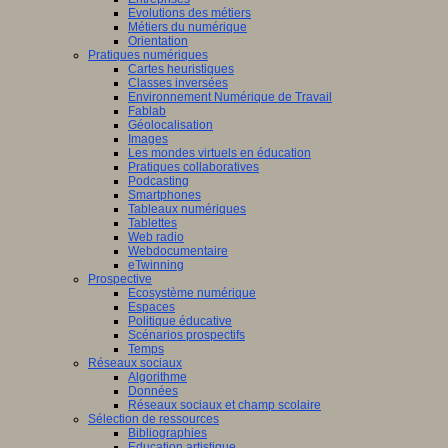
Evolutions des métiers
Métiers du numérique
Orientation
Pratiques numériques
Cartes heuristiques
Classes inversées
Environnement Numérique de Travail
Fablab
Géolocalisation
Images
Les mondes virtuels en éducation
Pratiques collaboratives
Podcasting
Smartphones
Tableaux numériques
Tablettes
Web radio
Webdocumentaire
eTwinning
Prospective
Ecosystème numérique
Espaces
Politique éducative
Scénarios prospectifs
Temps
Réseaux sociaux
Algorithme
Données
Réseaux sociaux et champ scolaire
Sélection de ressources
Bibliographies
Education artistique