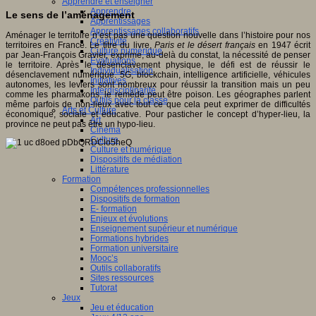
Apprendre et enseigner
Apprendre
Le sens de l’aménagement
Apprentissages
Apprentissages collaboratifs
Aménager le territoire n’est pas une question nouvelle dans l’histoire pour nos
Créativité
territoires en France. Le titre du livre,
Paris et le désert français
en 1947 écrit
Culture numérique
par Jean-François Gravier, exprime, au-delà du constat, la nécessité de penser
Evaluations
le territoire. Après le désenclavement physique, le défi est de réussir le
Individualisation
désenclavement numérique. 5G, blockchain, intelligence artificielle, véhicules
Initiatives
autonomes, les leviers sont nombreux pour réussir la transition mais un peu
Interdisciplinarité
comme les pharmakons, le remède peut être poison. Les géographes parlent
Outils pour la classe
même parfois de non-lieux avec tout ce que cela peut exprimer de difficultés
Arts et Culture
économique, sociale et éducative. Pour pasticher le concept d’hyper-lieu, la
Art
province ne peut pas être un hypo-lieu.
Cinéma
Culture
Culture et numérique
Dispositifs de médiation
Littérature
Formation
Compétences professionnelles
Dispositifs de formation
E- formation
Enjeux et évolutions
Enseignement supérieur et numérique
Formations hybrides
Formation universitaire
Mooc’s
Outils collaboratifs
Sites ressources
Tutorat
Jeux
Jeu et éducation