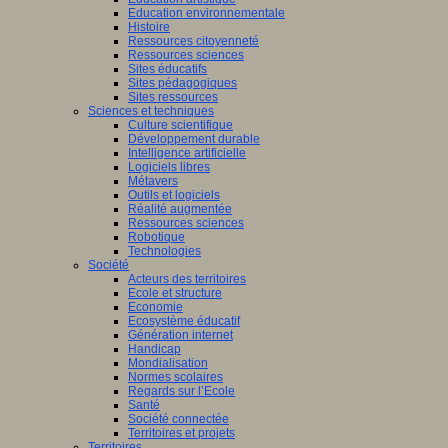
Education environnementale
Histoire
Ressources citoyenneté
Ressources sciences
Sites éducatifs
Sites pédagogiques
Sites ressources
Sciences et techniques
Culture scientifique
Développement durable
Intelligence artificielle
Logiciels libres
Métavers
Outils et logiciels
Réalité augmentée
Ressources sciences
Robotique
Technologies
Société
Acteurs des territoires
Ecole et structure
Economie
Ecosystème éducatif
Génération internet
Handicap
Mondialisation
Normes scolaires
Regards sur l’Ecole
Santé
Société connectée
Territoires et projets
Territoires