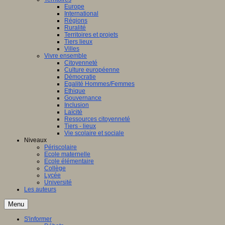
Europe
International
Régions
Ruralité
Territoires et projets
Tiers lieux
Villes
Vivre ensemble
Citoyenneté
Culture européenne
Démocratie
Egalité Hommes/Femmes
Ethique
Gouvernance
Inclusion
Laïcité
Ressources citoyenneté
Tiers - lieux
Vie scolaire et sociale
Niveaux
Périscolaire
Ecole maternelle
Ecole élémentaire
Collège
Lycée
Université
Les auteurs
Menu
S'informer