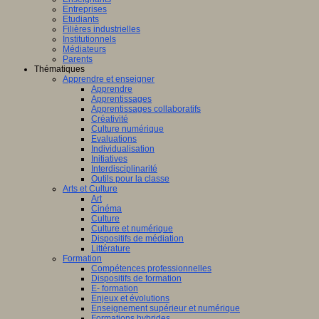
Entreprises
Etudiants
Filières industrielles
Institutionnels
Médiateurs
Parents
Thématiques
Apprendre et enseigner
Apprendre
Apprentissages
Apprentissages collaboratifs
Créativité
Culture numérique
Evaluations
Individualisation
Initiatives
Interdisciplinarité
Outils pour la classe
Arts et Culture
Art
Cinéma
Culture
Culture et numérique
Dispositifs de médiation
Littérature
Formation
Compétences professionnelles
Dispositifs de formation
E- formation
Enjeux et évolutions
Enseignement supérieur et numérique
Formations hybrides