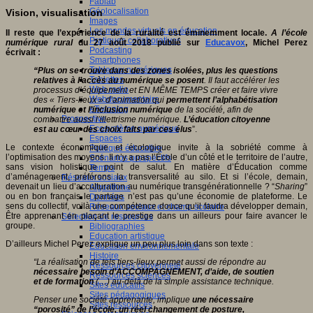
Fablab
Géolocalisation
Vision, visualisation
Images
Les mondes virtuels en éducation
Il reste que l’expérience de la ruralité est éminemment locale.
A l’école
Pratiques collaboratives
numérique rural
du 27 août 2018 publié sur
Educavox
, Michel Perez
Podcasting
écrivait :
Smartphones
Tableaux numériques
“Plus on se trouve dans des zones isolées, plus les questions
Tablettes
relatives à l’accès au numérique se posent
. Il faut accélérer les
Web radio
processus d’équipement et EN MÊME TEMPS créer et faire vivre
Webdocumentaire
des « Tiers-lieux » d’animation qui
permettent l’alphabétisation
eTwinning
numérique et l’inclusion numérique
de la société, afin de
Prospective
combattre aussi l’illettrisme numérique.
L’éducation citoyenne
Ecosystème numérique
est au cœur des choix faits par ces élus
”.
Espaces
Le contexte économique et écologique invite à la sobriété comme à
Politique éducative
l’optimisation des moyens. Il n’y a pas l’École d’un côté et le territoire de l’autre,
Scénarios prospectifs
sans vision holistique point de salut. En matière d’Éducation comme
Temps
d’aménagement, préférons la transversalité au silo. Et si l’école, demain,
Réseaux sociaux
devenait un lieu d’acculturation au numérique transgénérationnelle ? “
Sharing
”
Algorithme
ou en bon français le partage n’est pas qu’une économie de plateforme. Le
Données
sens du collectif, voilà une compétence douce qu’il faudra développer demain,
Réseaux sociaux et champ scolaire
Être apprenant en plaçant le prestige dans un ailleurs pour faire avancer le
Sélection de ressources
groupe.
Bibliographies
Education artistique
D’ailleurs Michel Perez explique un peu plus loin dans son texte :
Education environnementale
Histoire
“La réalisation de tels tiers-lieux permet aussi de répondre au
Ressources citoyenneté
nécessaire besoin d’ACCOMPAGNEMENT, d’aide, de soutien
Ressources sciences
et de formation
(…) au-delà de la simple assistance technique.
Sites éducatifs
Sites pédagogiques
Penser une société apprenante, implique
une nécessaire
Sites ressources
“porosité” de l’école, un réel changement de posture,