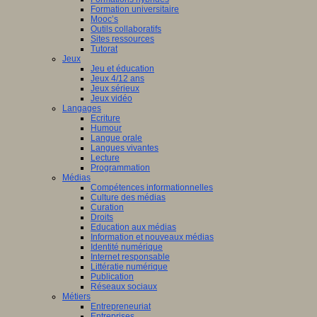
Formation universitaire
Mooc’s
Outils collaboratifs
Sites ressources
Tutorat
Jeux
Jeu et éducation
Jeux 4/12 ans
Jeux sérieux
Jeux vidéo
Langages
Ecriture
Humour
Langue orale
Langues vivantes
Lecture
Programmation
Médias
Compétences informationnelles
Culture des médias
Curation
Droits
Education aux médias
Information et nouveaux médias
Identité numérique
Internet responsable
Littératie numérique
Publication
Réseaux sociaux
Métiers
Entrepreneuriat
Entreprises