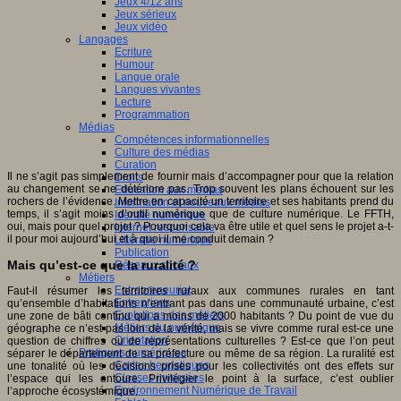
Jeux 4/12 ans
Jeux sérieux
Jeux vidéo
Langages
Ecriture
Humour
Langue orale
Langues vivantes
Lecture
Programmation
Médias
Compétences informationnelles
Culture des médias
Curation
Il ne s’agit pas simplement de fournir mais d’accompagner pour que la relation
Droits
au changement se ne détériore pas. Trop souvent les plans échouent sur les
Education aux médias
rochers de l’évidence. Mettre en capacité un territoire et ses habitants prend du
Information et nouveaux médias
temps, il s’agit moins d’outil numérique que de culture numérique. Le FFTH,
Identité numérique
oui, mais pour quel projet ? Pourquoi cela va être utile et quel sens le projet a-t-
Internet responsable
il pour moi aujourd’hui et à quoi il me conduit demain ?
Littératie numérique
Publication
Mais qu’est-ce que la ruralité ?
Réseaux sociaux
Métiers
Entrepreneuriat
Faut-il résumer les territoires ruraux aux communes rurales en tant
Entreprises
qu’ensemble d’habitations n’entrant pas dans une communauté urbaine, c’est
Evolutions des métiers
une zone de bâti continu qui a moins de 2000 habitants ? Du point de vue du
Métiers du numérique
géographe ce n’est pas loin de la vérité, mais se vivre comme rural est-ce une
Orientation
question de chiffres ou de représentations culturelles ? Est-ce que l’on peut
Pratiques numériques
séparer le département de sa préfecture ou même de sa région. La ruralité est
Cartes heuristiques
une tonalité où les décisions prises pour les collectivités ont des effets sur
Classes inversées
l’espace qui les entoure. Privilégier le point à la surface, c’est oublier
Environnement Numérique de Travail
l’approche écosystémique.