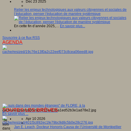
Dec 23 2025
Relier les enjeux technologiques aux valeurs citoyennes et sociales de
l’éducation, penser l'éducation de manière systémique
En cette fin d’année 2025,…
En savoir plus...
Souscrire à ce flux RSS
AGENDA
"Je suis dans des mondes étranges" de FLORE, à la
TOUTES LES BRÈVES
...
En savoir plus ...
Apr 10 2026
"Je
suis
Jan E. Leach, Docteur Honoris Causa de l’Université de Montpellier
dans