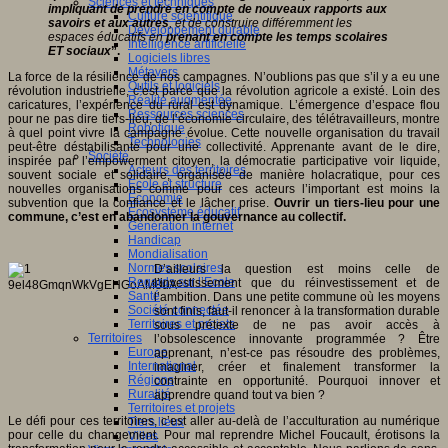
Sciences et techniques
impliquant de prendre en compte de nouveaux rapports aux
Culture scientifique
savoirs et aux autres
, et de construire différemment les
Développement durable
espaces éducatifs en
prenant en compte les temps scolaires
Intelligence artificielle
ET sociaux
”.
Logiciels libres
Métavers
La force de la résilience de nos campagnes. N’oublions pas que s’il y a eu une
Outils et logiciels
révolution industrielle, c’est parce que la révolution agricole a existé. Loin des
Réalité augmentée
caricatures, l’expérience du rural est dynamique. L’émergence d’espace flou
Ressources sciences
pour ne pas dire tiers-lieu, de l’économie circulaire, des télétravailleurs, montre
Robotique
à quel point vivre la campagne évolue. Cette nouvelle organisation du travail
Technologies
peut-être déstabilisante pour une collectivité. Apprenante avant de le dire,
Société
inspirée par l’empowerment citoyen, la démocratie participative voir liquide,
Acteurs des territoires
souvent sociale et solidaire, organisée de manière holacratique, pour ces
Ecole et structure
nouvelles organisations comme pour ces acteurs l’important est moins la
Economie
subvention que la confiance et le lâcher prise.
Ouvrir un tiers-lieu pour une
Ecosystème éducatif
commune, c’est en abandonner la gouvernance au collectif.
Génération internet
Handicap
Mondialisation
Normes scolaires
D’ailleurs la question est moins celle de
Regards sur l’Ecole
l’investissement que du réinvestissement et de
Santé
l’ambition. Dans une petite commune où les moyens
Société connectée
sont finis, faut-il renoncer à la transformation durable
Territoires et projets
sous prétexte de ne pas avoir accès à
Territoires
l’obsolescence innovante programmée ? Être
Europe
apprenant, n’est-ce pas résoudre des problèmes,
International
imaginer, créer et finalement transformer la
Régions
contrainte en opportunité. Pourquoi innover et
Ruralité
apprendre quand tout va bien ?
Territoires et projets
Le défi pour ces territoires, c’est aller au-delà de l’acculturation au numérique
Tiers lieux
pour celle du changement. Pour mal reprendre Michel Foucault, érotisons la
Villes