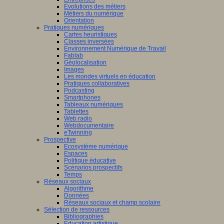
Evolutions des métiers
Métiers du numérique
Orientation
Pratiques numériques
Cartes heuristiques
Classes inversées
Environnement Numérique de Travail
Fablab
Géolocalisation
Images
Les mondes virtuels en éducation
Pratiques collaboratives
Podcasting
Smartphones
Tableaux numériques
Tablettes
Web radio
Webdocumentaire
eTwinning
Prospective
Ecosystème numérique
Espaces
Politique éducative
Scénarios prospectifs
Temps
Réseaux sociaux
Algorithme
Données
Réseaux sociaux et champ scolaire
Sélection de ressources
Bibliographies
Education artistique