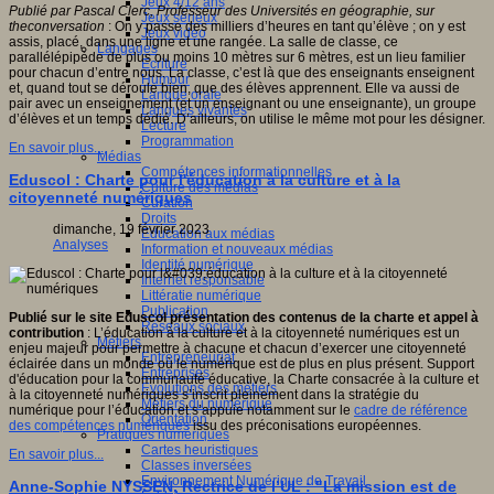
Jeux 4/12 ans
Publié par Pascal Clerc, Professeur des Universités en géographie, sur
Jeux sérieux
theconversation
: On y passe des milliers d’heures en tant qu’élève ; on y est
Jeux vidéo
assis, placé, dans une ligne et une rangée. La salle de classe, ce
Langages
parallélépipède de plus ou moins 10 mètres sur 6 mètres, est un lieu familier
Ecriture
pour chacun d’entre nous. La classe, c’est là que des enseignants enseignent
Humour
et, quand tout se déroule bien, que des élèves apprennent. Elle va aussi de
Langue orale
pair avec un enseignement (et un enseignant ou une enseignante), un groupe
Langues vivantes
d’élèves et un temps dédié. D’ailleurs, on utilise le même mot pour les désigner.
Lecture
Programmation
En savoir plus...
Médias
Compétences informationnelles
Eduscol : Charte pour l'éducation à la culture et à la
Culture des médias
citoyenneté numériques
Curation
Droits
dimanche, 19 février 2023
Education aux médias
Analyses
Information et nouveaux médias
Identité numérique
Internet responsable
Littératie numérique
Publication
Publié sur le site Eduscol présentation des contenus de la charte et appel à
Réseaux sociaux
contribution
: L’éducation à la culture et à la citoyenneté numériques est un
Métiers
enjeu majeur pour permettre à chacune et chacun d’exercer une citoyenneté
Entrepreneuriat
éclairée dans un monde où le numérique est de plus en plus présent. Support
Entreprises
d'éducation pour la communauté éducative, la Charte consacrée à la culture et
Evolutions des métiers
à la citoyenneté numériques s’inscrit pleinement dans la stratégie du
Métiers du numérique
numérique pour l’éducation et s’appuie notamment sur le
cadre de référence
Orientation
des compétences numériques
issu des préconisations européennes.
Pratiques numériques
Cartes heuristiques
En savoir plus...
Classes inversées
Environnement Numérique de Travail
Anne-Sophie NYSSEN, Rectrice de l’UL : "La mission est de