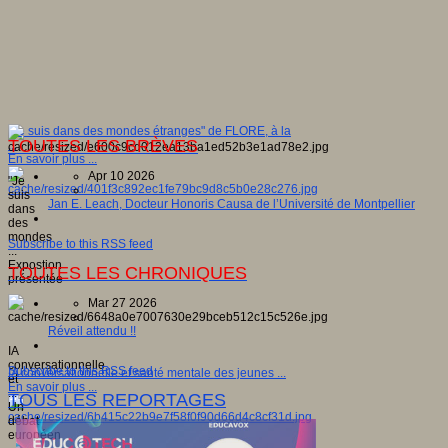
"Je suis dans des mondes étranges" de FLORE, à la
TOUTES LES BRÈVES
...
En savoir plus ...
Apr 10 2026
"Je
suis
Jan E. Leach, Docteur Honoris Causa de l’Université de Montpellier
dans
des
mondes
Subscribe to this RSS feed
...
Expostion
TOUTES LES CHRONIQUES
présentée
...
Mar 27 2026
Réveil attendu !!
IA
conversationnelle
Subscribe to this RSS feed
IA conversationnelle et santé mentale des jeunes ...
et
En savoir plus ...
...
TOUS LES REPORTAGES
Un
débat
européen