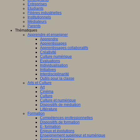
Entreprises
Etudiants
Filières industrielles
Institutionnels
Médiateurs
Parents
Thématiques
Apprendre et enseigner
Apprendre
Apprentissages
Apprentissages collaboratifs
Créativité
Culture numérique
Evaluations
Individualisation
Initiatives
Interdisciplinarité
Outils pour la classe
Arts et Culture
Art
Cinéma
Culture
Culture et numérique
Dispositifs de médiation
Littérature
Formation
Compétences professionnelles
Dispositifs de formation
E- formation
Enjeux et évolutions
Enseignement supérieur et numérique
Formations hybrides