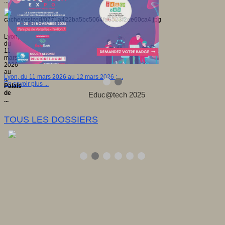
...
Lyon,
du
11
mars
2026
au
Lyon, du 11 mars 2026 au 12 mars 2026 : ...
...
En savoir plus ...
Palais
de
...
TOUS LES DOSSIERS