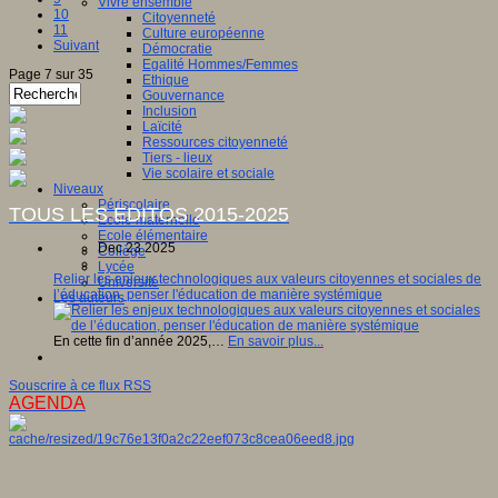
Vivre ensemble
10
Citoyenneté
11
Culture européenne
Suivant
Démocratie
Egalité Hommes/Femmes
Page 7 sur 35
Ethique
Gouvernance
Inclusion
Laïcité
Ressources citoyenneté
Tiers - lieux
Vie scolaire et sociale
Niveaux
Périscolaire
TOUS LES EDITOS 2015-2025
Ecole maternelle
Ecole élémentaire
Dec 23 2025
Collège
Lycée
Relier les enjeux technologiques aux valeurs citoyennes et sociales de
Université
l’éducation, penser l'éducation de manière systémique
Les auteurs
En cette fin d’année 2025,…
En savoir plus...
Souscrire à ce flux RSS
AGENDA