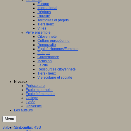
Europe
International
Régions
Ruralité
Territoires et projets
Tiers lieux
Villes
Vivre ensemble
Citoyenneté
Culture européenne
Démocratie
Egalité Hommes/Femmes
Ethique
Gouvernance
Inclusion
Laïcité
Ressources citoyenneté
Tiers - lieux
Vie scolaire et sociale
Niveaux
Périscolaire
Ecole maternelle
Ecole élémentaire
Collège
Lycée
Université
Les auteurs
Menu
S'abonner à ce flux RSS
S'informer