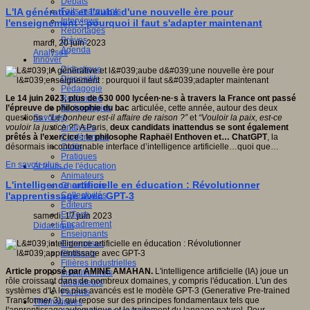
Débats
Faits marquants
L'IA générative et l'aube d'une nouvelle ère pour
Interviews
l'enseignement : pourquoi il faut s'adapter maintenant
Reportages
Brèves
mardi, 20 juin 2023
Agenda
Analyses
Innover
Didactique
Dispositifs
Pédagogie
Recherche
Le 14 juin 2023, plus de 530 000 lycéen·ne·s à travers la France ont passé
Technologies
l’épreuve de philosophie du bac
articulée, cette année, autour des deux
Savoir(s)
questions :
“Le bonheur est-il affaire de raison ?”
et
“Vouloir la paix, est-ce
Analyses
vouloir la justice ?”
.
A Paris,
deux candidats inattendus se sont également
Conférences
prêtés à l’exercice : le philosophe Raphaël Enthoven et… ChatGPT
, la
Outils
désormais incontournable interface d’intelligence artificielle…quoi que…
Pratiques
En savoir plus...
Acteurs de l'éducation
Animateurs
L'intelligence artificielle en éducation : Révolutionner
Chercheurs
Collectivités
l'apprentissage avec GPT-3
Editeurs
EdTech
samedi, 17 juin 2023
Encadrement
Didactique
Enseignants
Entreprises
Etudiants
Filières industrielles
Article proposé par AMINE AMAHAN.
L'intelligence artificielle (IA) joue un
Institutionnels
rôle croissant dans de nombreux domaines, y compris l'éducation. L'un des
Médiateurs
systèmes d'IA les plus avancés est le modèle GPT-3 (Generative Pre-trained
Parents
Transformer 3), qui repose sur des principes fondamentaux tels que
Thématiques