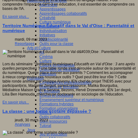
l'apprentissage automatique et le traitement du langage naturel. Pour
Apprendre et enseigner
comprendre l'impact de GPT-3 en éducation, il est essentiel de comprendre ces
Apprendre
bases de l'IA.
Apprentissages
Apprentissages collaboratifs
En savoir plus...
Créativité
Culture numérique
Territoire Numérique Éducatif dans le Val d'Oise : Parentalité et
Evaluations
numérique
Individualisation
Initiatives
Interdisciplinarité
mardi, 09 mai 2023
Outils pour la classe
Reportages
Arts et Culture
Art
Cinéma
Culture
Lors du séminaire
"Territoires Numériques Educatifs en Val d'Oise : 3 ans après
Culture et numérique
quelles perspectives
? une table ronde s'est déroulée autour de la parentalité et
Dispositifs de médiation
du numérique. Quelle place donner aux parents ? Comment les accompagner
Littérature
à mieux comprendre ces nouveaux outils ? Quel peut être leur rôle ? Cette
Formation
table ronde animée par Philippe Alverny, IEN chef de projet TNE95 avec pour
Compétences professionnelles
participant(e)s, Madame Zerguit, parent ressource, Malika Bourguiba,
Dispositifs de formation
Médiatrice Maison France Service, Bezons, Hervé Drzewinski, IEN 1er degré,
E- formation
Lilia Ben Hamouda, chercheuse doctorante en sociologie de l'éducation.
Enjeux et évolutions
Enseignement supérieur et numérique
En savoir plus...
Formations hybrides
Formation universitaire
La classe : une forme scolaire dépassée ?
Mooc’s
Outils collaboratifs
jeudi, 30 mars 2023
Sites ressources
Analyses
Tutorat
Jeux
Jeu et éducation