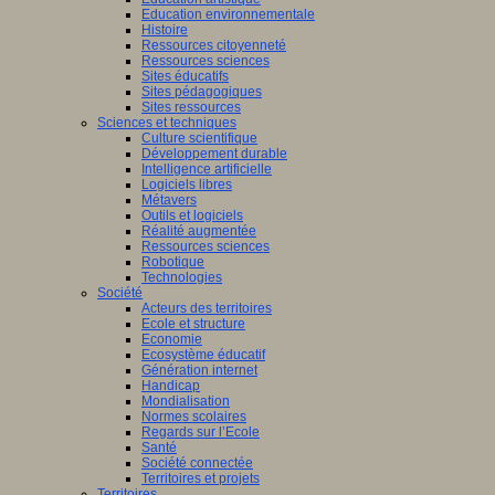
Education environnementale
Histoire
Ressources citoyenneté
Ressources sciences
Sites éducatifs
Sites pédagogiques
Sites ressources
Sciences et techniques
Culture scientifique
Développement durable
Intelligence artificielle
Logiciels libres
Métavers
Outils et logiciels
Réalité augmentée
Ressources sciences
Robotique
Technologies
Société
Acteurs des territoires
Ecole et structure
Economie
Ecosystème éducatif
Génération internet
Handicap
Mondialisation
Normes scolaires
Regards sur l’Ecole
Santé
Société connectée
Territoires et projets
Territoires