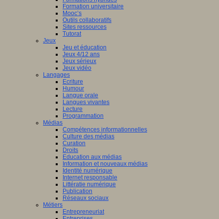
Formation universitaire
Mooc’s
Outils collaboratifs
Sites ressources
Tutorat
Jeux
Jeu et éducation
Jeux 4/12 ans
Jeux sérieux
Jeux vidéo
Langages
Ecriture
Humour
Langue orale
Langues vivantes
Lecture
Programmation
Médias
Compétences informationnelles
Culture des médias
Curation
Droits
Education aux médias
Information et nouveaux médias
Identité numérique
Internet responsable
Littératie numérique
Publication
Réseaux sociaux
Métiers
Entrepreneuriat
Entreprises