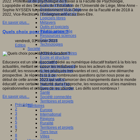
Sciences et techniques
2022. Professeur de psychologie du travail à la Faculté de Psychologie,
Culture scientifique
Logopédie et des Sciences de l’Education de l’Université de Liège, Mme Anne -
Développement durable
Sophie NYSSEN fut précédemment Vice-Doyenne de la Faculté et de 2018 à
Intelligence artificielle
2022, Vice-Rectrice à l’Enseignement et au Bien-Etre.
Logiciels libres
Métavers
En savoir plus...
Outils et logiciels
Réalité augmentée
Quels choix pour l'éducation ?
Ressources sciences
Robotique
vendredi, 03 février 2023
Technologies
Editos
Société
Acteurs des territoires
Ecole et structure
Economie
Educavox est un site associatif dédié au numérique éducatif traitant à la fois les
Ecosystème éducatif
actualités, mettant en valeur les initiatives de tous les acteurs du monde
Génération internet
éducatif, les ressources, les pratiques innovantes et ceci, dans une démarche
Handicap
prospective. Je réponds là à de nombreuses questions qu'on nous pose au
Mondialisation
début de cette année 2023 qui voit s'amorcer des changements dans le monde
Normes scolaires
éducatif, une certaine maturité dans l'approche, les ressources, et les manières
Regards sur l’Ecole
opérationnelles et critiques de les aborder. Les défis sont nombreux !
Santé
En savoir plus...
Société connectée
Territoires et projets
Précédent
Territoires
2
Europe
3
International
4
Régions
5
Ruralité
6
Territoires et projets
7
Tiers lieux
8
Villes
9