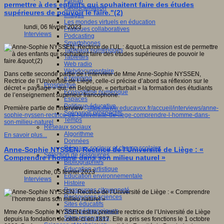
Fablab
permettre à des enfants qui souhaitent faire des études
Géolocalisation
supérieures de pouvoir le faire."(2)
Images
Les mondes virtuels en éducation
lundi, 06 février 2023
Pratiques collaboratives
Interviews
Podcasting
Smartphones
Tableaux numériques
Tablettes
Web radio
Webdocumentaire
Dans cette seconde partie de l’interview de Mme Anne-Sophie NYSSEN,
eTwinning
Rectrice de l’Université de Liège, celle-ci précise d’abord sa réflexion sur le
Prospective
décret « paysage » qui, en Belgique, « perturbait » la formation des étudiants
Ecosystème numérique
de l’enseignement supérieur francophone.
Espaces
Politique éducative
Première partie de l'interview :
https://www.educavox.fr/accueil/interviews/anne-
Scénarios prospectifs
sophie-nyssen-rectrice-de-l-universite-de-liege-comprendre-l-homme-dans-
Temps
son-milieu-naturel
Réseaux sociaux
Algorithme
En savoir plus...
Données
Réseaux sociaux et champ scolaire
Anne-Sophie NYSSEN, Rectrice de l’Université de Liège : «
Sélection de ressources
Comprendre l’homme dans son milieu naturel »
Bibliographies
Education artistique
dimanche, 05 février 2023
Education environnementale
Interviews
Histoire
Ressources citoyenneté
Ressources sciences
Sites éducatifs
Sites pédagogiques
Mme Anne-Sophie NYSSEN est la première rectrice de l’Université de Liège
Sites ressources
depuis la fondation de celle-ci en 1817. Elle a pris ses fonctions le 1 octobre