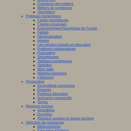
Evolutions des métiers
Métiers du numérique
Orientation
Pratiques numériques
Cartes heuristiques
Classes inversées
Environnement Numérique de Travail
Fablab
Géolocalisation
Images
Les mondes virtuels en éducation
Pratiques collaboratives
Podcasting
Smartphones
Tableaux numériques
Tablettes
Web radio
Webdocumentaire
eTwinning
Prospective
Ecosystème numérique
Espaces
Politique éducative
Scénarios prospectifs
Temps
Réseaux sociaux
Algorithme
Données
Réseaux sociaux et champ scolaire
Sélection de ressources
Bibliographies
Education artistique