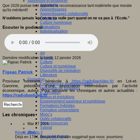
Apprendre et enseigner
Apprendre
Que 2026 puisse leur apporter la reconnaissance tant matérielle que morale
Apprentissages
qu'ils méritent!!
Apprentissages collaboratifs
N'oublions jamais "qu'on ne va nulle part quand on ne va pas à l'Ecole."
Créativité
Culture numérique
Ecouter le podcast
Evaluations
Individualisation
Initiatives
Interdisciplinarité
Outils pour la classe
Arts et Culture
Art
Cinéma
Dernière modification le lundi, 12 janvier 2026
Culture
Culture et numérique
Dispositifs de médiation
Figeac Patrick
Littérature
Formation
Proviseur honoraire, bénévole à
https://radiobastides.fr/
en Lot-et-
Compétences professionnelles
Garonne, président d’une association intermédiaire par l’activité
Dispositifs de formation
économique, auteur. Pour retrouver les chroniques et autres actualités :
E- formation
https://radiobastides.fr/
Enjeux et évolutions
Enseignement supérieur et numérique
Formations hybrides
Formation universitaire
Mooc’s
Les chroniques
Outils collaboratifs
Sites ressources
Mar 27 2026
Tutorat
Jeux
Réveil attendu !!
Jeu et éducation
Déjà en 1784, Benjamin Franklin suggérait que nous pourrions