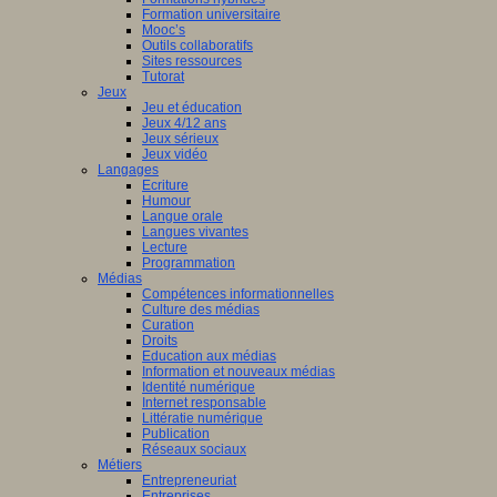
Formation universitaire
Mooc’s
Outils collaboratifs
Sites ressources
Tutorat
Jeux
Jeu et éducation
Jeux 4/12 ans
Jeux sérieux
Jeux vidéo
Langages
Ecriture
Humour
Langue orale
Langues vivantes
Lecture
Programmation
Médias
Compétences informationnelles
Culture des médias
Curation
Droits
Education aux médias
Information et nouveaux médias
Identité numérique
Internet responsable
Littératie numérique
Publication
Réseaux sociaux
Métiers
Entrepreneuriat
Entreprises