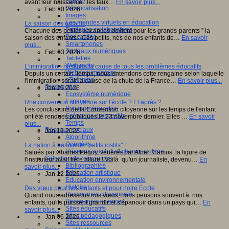
Fablab
avant leur naissance : les taux…
En savoir plus...
Géolocalisation
Feb 10 2026
Images
Les mondes virtuels en éducation
La saison des enfants
Pratiques collaboratives
Chacune des petites vacances devient pour les grands-parents " la
Podcasting
saison des enfants." Ces petits, nés de nos enfants de…
En savoir
Smartphones
plus...
Tableaux numériques
Feb 03 2026
Tablettes
Web radio
L'immigration nest pas la cause de tous les problèmes éducatifs
Webdocumentaire
Depuis un certain temps, nous entendons cette rengaine selon laquelle
eTwinning
l'immigration serait la cause de la chute de la France…
En savoir plus...
Prospective
Jan 29 2026
Ecosystème numérique
Espaces
Une convention citoyenne sur l'école ? Et après ?
Politique éducative
Les conclusions de la Convention citoyenne sur les temps de l'enfant
Scénarios prospectifs
ont été rendues publiques le 23 novembre dernier. Elles …
En savoir
Temps
plus...
Réseaux sociaux
Jan 19 2026
Algorithme
Données
La nation à besoin de "petits instits" !
Réseaux sociaux et champ scolaire
Salués par Charles Peguy, vénèrés par Albert Camus, la figure de
Sélection de ressources
l'instituteur avait fière allure ! Voilà qu'un journaliste, devenu…
En
Bibliographies
savoir plus...
Education artistique
Jan 12 2026
Education environnementale
Histoire
Des vœux pour nos enfants et pour notre Ecole
Ressources citoyenneté
Quand nous adressons nos vœux, nous pensons souvent à nos
Ressources sciences
enfants, qu'ils puissent grandir et s'épanouir dans un pays qui…
En
Sites éducatifs
savoir plus...
Sites pédagogiques
Jan 06 2026
Sites ressources