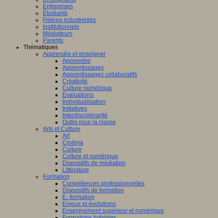
Entreprises
Etudiants
Filières industrielles
Institutionnels
Médiateurs
Parents
Thématiques
Apprendre et enseigner
Apprendre
Apprentissages
Apprentissages collaboratifs
Créativité
Culture numérique
Evaluations
Individualisation
Initiatives
Interdisciplinarité
Outils pour la classe
Arts et Culture
Art
Cinéma
Culture
Culture et numérique
Dispositifs de médiation
Littérature
Formation
Compétences professionnelles
Dispositifs de formation
E- formation
Enjeux et évolutions
Enseignement supérieur et numérique
Formations hybrides