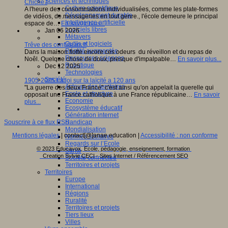
Sciences et techniques
Chiche !
Culture scientifique
A l'heure des consommations individualisées, comme les plate-formes
Développement durable
de vidéos, de.messageries en tout genre., l'école demeure le principal
Intelligence artificielle
espace de…
En savoir plus...
Logiciels libres
Jan 06 2026
Métavers
Outils et logiciels
Trêve des confiseurs !!
Réalité augmentée
Dans la maison flotte encore ces odeurs du réveillon et du repas de
Ressources sciences
Noêl. Quelque chose de doux, presque d'impalpable…
En savoir plus...
Robotique
Dec 12 2025
Technologies
Société
1905-2025 La loi sur la laïcité a 120 ans
Acteurs des territoires
"La guerre des deux France" c'est ainsi qu'on appelait la querelle qui
Ecole et structure
opposait une France catholique à une France républicaine…
En savoir
Economie
plus...
Ecosystème éducatif
Génération internet
Handicap
Souscrire à ce flux RSS
Mondialisation
Mentions légales
| contact[@]anae.education |
Accessibilité : non conforme
Normes scolaires
Regards sur l’Ecole
© 2023 Educavox, Ecole, pédagogie, enseignement, formation
Santé
Creation Sylvie CECI - Sites Internet / Référencement SEO
Société connectée
Territoires et projets
Territoires
Europe
International
Régions
Ruralité
Territoires et projets
Tiers lieux
Villes