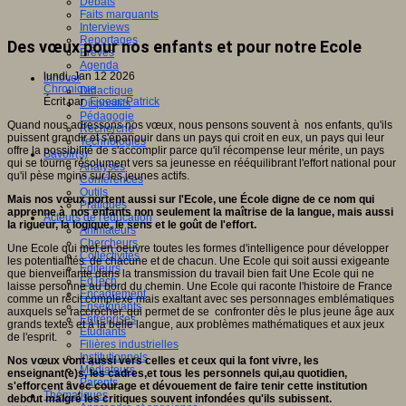
Débats
Faits marquants
Interviews
Reportages
Des vœux pour nos enfants et pour notre Ecole
Brèves
Agenda
lundi, Jan 12 2026
Innover
Chronique
Didactique
Écrit par
Figeac Patrick
Dispositifs
Pédagogie
Quand nous adressons nos vœux, nous pensons souvent à nos enfants, qu'ils
Recherche
puissent grandir et s'épanouir dans un pays qui croit en eux, un pays qui leur
Technologies
offre la possibilité de s'accomplir parce qu'il récompense leur mérite, un pays
Savoir(s)
qui se tourne résolument vers sa jeunesse en rééquilibrant l'effort national pour
Analyses
qu'il pèse moins sur les jeunes actifs.
Conférences
Outils
Mais nos vœux portent aussi sur l'Ecole, une École digne de ce nom qui
Pratiques
apprenne à nos enfants non seulement la maîtrise de la langue, mais aussi
Acteurs de l'éducation
la rigueur, la logique, le sens et le goût de l'effort.
Animateurs
Chercheurs
Une Ecole qui met en oeuvre toutes les formes d'intelligence pour développer
Collectivités
les potentialités de chacune et de chacun. Une Ecole qui soit aussi exigeante
Editeurs
que bienveillante dans la transmission du travail bien fait Une Ecole qui ne
EdTech
laisse personne au bord du chemin. Une Ecole qui raconte l'histoire de France
Encadrement
comme un récit complexe mais exaltant avec ses personnages emblématiques
Enseignants
auxquels se raccrocher, qui permet de se confronter dès le plus jeune âge aux
Entreprises
grands textes et à la belle langue, aux problèmes mathématiques et aux jeux
Etudiants
de l'esprit.
Filières industrielles
Institutionnels
Nos vœux vont aussi vers celles et ceux qui la font vivre, les
Médiateurs
enseignant(e)s, les cadres,et tous les personnels qui,au quotidien,
Parents
s'efforcent avec courage et dévouement de faire tenir cette institution
Thématiques
debout malgré les critiques souvent infondées qu'ils subissent.