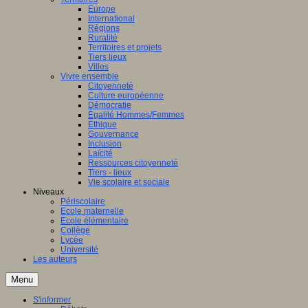
Europe
International
Régions
Ruralité
Territoires et projets
Tiers lieux
Villes
Vivre ensemble
Citoyenneté
Culture européenne
Démocratie
Egalité Hommes/Femmes
Ethique
Gouvernance
Inclusion
Laïcité
Ressources citoyenneté
Tiers - lieux
Vie scolaire et sociale
Niveaux
Périscolaire
Ecole maternelle
Ecole élémentaire
Collège
Lycée
Université
Les auteurs
Menu
S'informer