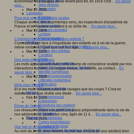
Jeux 4/12 ans
économiser des bougies en se levant plus tôt, en 1916 c'est…
En savoir
Jeux sérieux
plus...
Jeux vidéo
Mar 25 2026
Langages
Ecriture
Pour que vivent les écoles rurales
Humour
Chaque année, dès le printemps venu, les inspecteurs d'académie de
Langue orale
France et de Navarre se livrent à un drôle de…
En savoir plus...
Langues vivantes
Mar 13 2026
Lecture
Programmation
Comment parler de la guerre aux enfants ?
Médias
Comment réagir face à l'inquiétude des enfants vis à vis de la guerre,
Compétences informationnelles
même lointaine? Quel que soit leur âge,…
En savoir plus...
Culture des médias
Mar 09 2026
Curation
Droits
Des mots et des phrases
Education aux médias
Les mots apparaissent dans notre champ de conscience sculpté par nos
Information et nouveaux médias
interactions sociales. La langue évolue, se modifie, au contact…
En
Identité numérique
savoir plus...
Internet responsable
Mar 02 2026
Littératie numérique
Publication
Mots pour maux !!
Réseaux sociaux
Et si les mots faisaient autant de ravages que les coups ? C'est en
Métiers
substance ce que révèle une étude…
En savoir plus...
Entrepreneuriat
Feb 24 2026
Entreprises
Evolutions des métiers
Éloge de l'ennui
Métiers du numérique
Les réseaux sociaux occupent une place prépondérante dans la vie de
Orientation
nos adolescents. Quatre sur cinq, âgés de 11 à …
En savoir plus...
Pratiques numériques
Feb 16 2026
Cartes heuristiques
Classes inversées
Que fait-on à nos enfants ?
Environnement Numérique de Travail
Au nom du profit, nous faisons du mal aux enfants (et aux adultes) bien