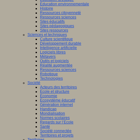
Education environnementale
Histoire
Ressources citoyenneté
Ressources sciences
Sites éducatifs
Sites pédagogiques
Sites ressources
Sciences et techniques
Culture scientifique
Développement durable
Intelligence artificielle
Logiciels libres
Métavers
Outils et logiciels
Réalité augmentée
Ressources sciences
Robotique
Technologies
Société
Acteurs des territoires
Ecole et structure
Economie
Ecosystème éducatif
Génération internet
Handicap
Mondialisation
Normes scolaires
Regards sur l’Ecole
Santé
Société connectée
Territoires et projets
Territoires