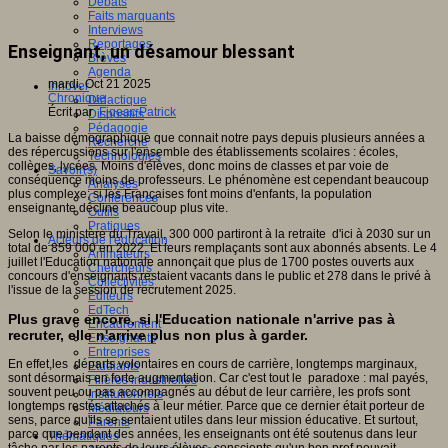
Débats
Faits marquants
Interviews
Reportages
Enseignant, un désamour blessant
Brèves
Agenda
mardi, Oct 21 2025
Innover
Chronique
Didactique
Écrit par
Figeac Patrick
Dispositifs
Pédagogie
La baisse démographique que connait notre pays depuis plusieurs années a
Recherche
des répercussions sur l'ensemble des établissements scolaires : écoles,
Technologies
collèges, lycées. Moins d'élèves, donc moins de classes et par voie de
Savoir(s)
conséquence moins de professeurs. Le phénomène est cependant beaucoup
Analyses
plus complexe; si les Françaises font moins d'enfants, la population
Conférences
enseignante décline beaucoup plus vite.
Outils
Pratiques
Selon le ministère du Travail, 300 000 partiront à la retraite d'ici à 2030 sur un
Acteurs de l'éducation
total de 859 000 en 2022. Et leurs remplaçants sont aux abonnés absents. Le 4
Animateurs
juillet l'Education nationale annonçait que plus de 1700 postes ouverts aux
Chercheurs
concours d'enseignants restaient vacants dans le public et 278 dans le privé à
Collectivités
l'issue de la session de recrutement 2025.
Editeurs
EdTech
Plus grave encore, si l'Education nationale n'arrive pas à
Encadrement
recruter, elle n'arrive plus non plus à garder.
Enseignants
Entreprises
En effet,les départs volontaires en cours de carrière, longtemps marginaux,
Etudiants
sont désormais en forte augmentation. Car c'est tout le paradoxe : mal payés,
Filières industrielles
souvent peu ou pas accompagnés au début de leur carrière, les profs sont
Institutionnels
longtemps restés attachés à leur métier. Parce que ce dernier était porteur de
Médiateurs
sens, parce qu'ils se sentaient utiles dans leur mission éducative. Et surtout,
Parents
parce que pendant des années, les enseignants ont été soutenus dans leur
Thématiques
tâche par les parents de leurs élèves, conscients qu'un bon prof pouvait