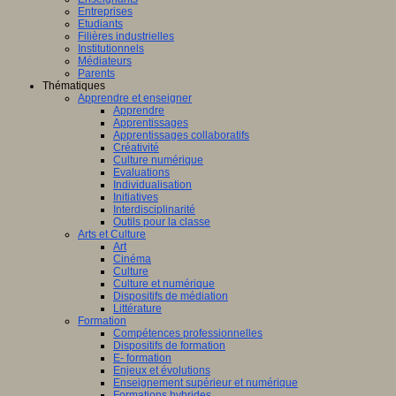
Entreprises
Etudiants
Filières industrielles
Institutionnels
Médiateurs
Parents
Thématiques
Apprendre et enseigner
Apprendre
Apprentissages
Apprentissages collaboratifs
Créativité
Culture numérique
Evaluations
Individualisation
Initiatives
Interdisciplinarité
Outils pour la classe
Arts et Culture
Art
Cinéma
Culture
Culture et numérique
Dispositifs de médiation
Littérature
Formation
Compétences professionnelles
Dispositifs de formation
E- formation
Enjeux et évolutions
Enseignement supérieur et numérique
Formations hybrides