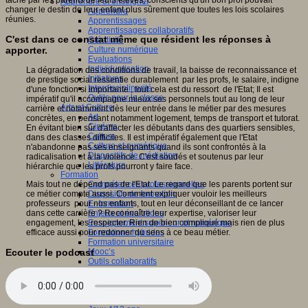
Apprendre et enseigner
changer le destin de leur enfant plus sûrement que toutes les lois scolaires
Apprendre
réunies.
Apprentissages
Apprentissages collaboratifs
C'est dans ce constat même que résident les réponses à
Créativité
apporter.
Culture numérique
Evaluations
Individualisation
La dégradation des conditions de travail, la baisse de reconnaissance et
Initiatives
de prestige social ressentie durablement par les profs, le salaire, indigne
Interdisciplinarité
d'une fonction si importante , tout cela est du ressort de l'Etat; Il est
Outils pour la classe
impératif qu'il accompagne mieux ses personnels tout au long de leur
Arts et Culture
carrière et notamment dès leur entrée dans le métier par des mesures
Art
concrètes, en pensant notamment logement, temps de transport et tutorat.
Cinéma
En évitant bien sûr d'affecter les débutants dans des quartiers sensibles,
Culture
dans des classes difficiles. Il est impératif également que l'Etat
Culture et numérique
n'abandonne pas ses enseignants quand ils sont confrontés à la
Dispositifs de médiation
radicalisation et à la violence. C'est soudés et soutenus par leur
Littérature
hiérarchie que les profs pourront y faire face.
Formation
Mais tout ne dépend pas de l'Etat. Le regard que les parents portent sur
Compétences professionnelles
ce métier compte aussi. Comment expliquer vouloir les meilleurs
Dispositifs de formation
professeurs pour nos enfants, tout en leur déconseillant de ce lancer
E- formation
dans cette carrière ? Reconnaître leur expertise, valoriser leur
Enjeux et évolutions
engagement, les respecter. Rien de bien compliqué mais rien de plus
Enseignement supérieur et numérique
efficace aussi pour redonner du sens à ce beau métier.
Formations hybrides
Formation universitaire
Mooc’s
Ecouter le podcast
Outils collaboratifs
Sites ressources
Tutorat
Jeux
Jeu et éducation