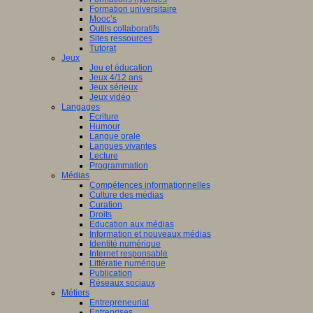
Formation universitaire
Mooc’s
Outils collaboratifs
Sites ressources
Tutorat
Jeux
Jeu et éducation
Jeux 4/12 ans
Jeux sérieux
Jeux vidéo
Langages
Ecriture
Humour
Langue orale
Langues vivantes
Lecture
Programmation
Médias
Compétences informationnelles
Culture des médias
Curation
Droits
Education aux médias
Information et nouveaux médias
Identité numérique
Internet responsable
Littératie numérique
Publication
Réseaux sociaux
Métiers
Entrepreneuriat
Entreprises