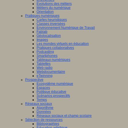
Evolutions des métiers
Métiers du numérique
Orientation
Pratiques numériques
Cartes heuristiques
Classes inversées
Environnement Numérique de Travail
Fablab
Géolocalisation
Images
Les mondes virtuels en éducation
Pratiques collaboratives
Podcasting
Smartphones
Tableaux numériques
Tablettes
Web radio
Webdocumentaire
eTwinning
Prospective
Ecosystème numérique
Espaces
Politique éducative
Scénarios prospectifs
Temps
Réseaux sociaux
Algorithme
Données
Réseaux sociaux et champ scolaire
Sélection de ressources
Bibliographies
Education artistique