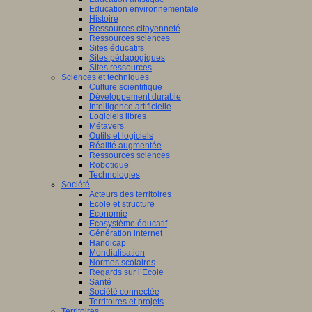
Education environnementale
Histoire
Ressources citoyenneté
Ressources sciences
Sites éducatifs
Sites pédagogiques
Sites ressources
Sciences et techniques
Culture scientifique
Développement durable
Intelligence artificielle
Logiciels libres
Métavers
Outils et logiciels
Réalité augmentée
Ressources sciences
Robotique
Technologies
Société
Acteurs des territoires
Ecole et structure
Economie
Ecosystème éducatif
Génération internet
Handicap
Mondialisation
Normes scolaires
Regards sur l’Ecole
Santé
Société connectée
Territoires et projets
Territoires