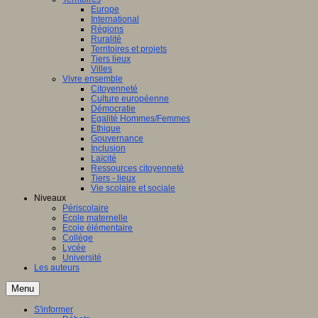
Europe
International
Régions
Ruralité
Territoires et projets
Tiers lieux
Villes
Vivre ensemble
Citoyenneté
Culture européenne
Démocratie
Egalité Hommes/Femmes
Ethique
Gouvernance
Inclusion
Laïcité
Ressources citoyenneté
Tiers - lieux
Vie scolaire et sociale
Niveaux
Périscolaire
Ecole maternelle
Ecole élémentaire
Collège
Lycée
Université
Les auteurs
Menu
S'informer