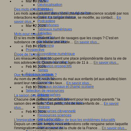
Fablab
Mar 09 2026
Géolocalisation
Images
Des mots et des phrases
Les mondes virtuels en éducation
Les mots apparaissent dans notre champ de conscience sculpté par nos
Pratiques collaboratives
interactions sociales. La langue évolue, se modifie, au contact…
En
Podcasting
savoir plus...
Smartphones
Mar 02 2026
Tableaux numériques
Tablettes
Mots pour maux !!
Web radio
Et si les mots faisaient autant de ravages que les coups ? C'est en
Webdocumentaire
substance ce que révèle une étude…
En savoir plus...
eTwinning
Feb 24 2026
Prospective
Ecosystème numérique
Éloge de l'ennui
Espaces
Les réseaux sociaux occupent une place prépondérante dans la vie de
Politique éducative
nos adolescents. Quatre sur cinq, âgés de 11 à …
En savoir plus...
Scénarios prospectifs
Feb 16 2026
Temps
Réseaux sociaux
Que fait-on à nos enfants ?
Algorithme
Au nom du profit, nous faisons du mal aux enfants (et aux adultes) bien
Données
avant leur naissance : les taux…
En savoir plus...
Réseaux sociaux et champ scolaire
Feb 10 2026
Sélection de ressources
Bibliographies
La saison des enfants
Education artistique
Chacune des petites vacances devient pour les grands-parents " la
Education environnementale
saison des enfants." Ces petits, nés de nos enfants de…
En savoir
Histoire
plus...
Ressources citoyenneté
Feb 03 2026
Ressources sciences
Sites éducatifs
L'immigration nest pas la cause de tous les problèmes éducatifs
Sites pédagogiques
Depuis un certain temps, nous entendons cette rengaine selon laquelle
Sites ressources
l'immigration serait la cause de la chute de la France…
En savoir plus...