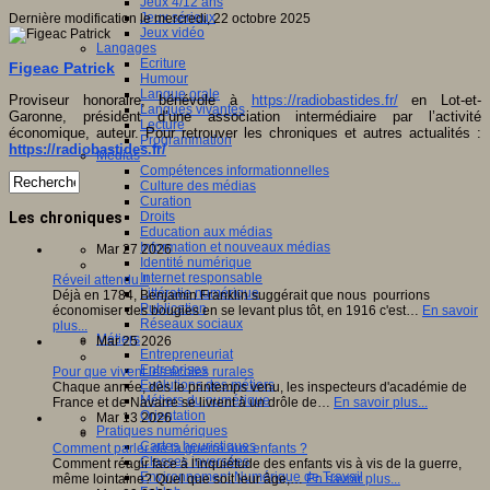
Jeux 4/12 ans
Jeux sérieux
Dernière modification le mercredi, 22 octobre 2025
Jeux vidéo
Langages
Ecriture
Figeac Patrick
Humour
Langue orale
Proviseur honoraire, bénévole à
https://radiobastides.fr/
en Lot-et-
Langues vivantes
Garonne, président d’une association intermédiaire par l’activité
Lecture
économique, auteur. Pour retrouver les chroniques et autres actualités :
Programmation
https://radiobastides.fr/
Médias
Compétences informationnelles
Culture des médias
Curation
Droits
Les chroniques
Education aux médias
Information et nouveaux médias
Mar 27 2026
Identité numérique
Internet responsable
Réveil attendu !!
Littératie numérique
Déjà en 1784, Benjamin Franklin suggérait que nous pourrions
Publication
économiser des bougies en se levant plus tôt, en 1916 c'est…
En savoir
Réseaux sociaux
plus...
Métiers
Mar 25 2026
Entrepreneuriat
Entreprises
Pour que vivent les écoles rurales
Evolutions des métiers
Chaque année, dès le printemps venu, les inspecteurs d'académie de
Métiers du numérique
France et de Navarre se livrent à un drôle de…
En savoir plus...
Orientation
Mar 13 2026
Pratiques numériques
Cartes heuristiques
Comment parler de la guerre aux enfants ?
Classes inversées
Comment réagir face à l'inquiétude des enfants vis à vis de la guerre,
Environnement Numérique de Travail
même lointaine? Quel que soit leur âge,…
En savoir plus...