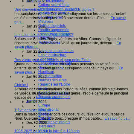
Sciences et techniques
Jan 29 2026
Culture scientifique
Développement durable
Une convention citoyenne sur l'école ? Et après ?
Intelligence artificielle
Les conclusions de la Convention citoyenne sur les temps de l'enfant
Logiciels libres
ont été rendues publiques le 23 novembre dernier. Elles …
En savoir
Métavers
plus...
Outils et logiciels
Jan 19 2026
Réalité augmentée
Ressources sciences
La nation à besoin de "petits instits" !
Robotique
Salués par Charles Peguy, vénèrés par Albert Camus, la figure de
Technologies
l'instituteur avait fière allure ! Voilà qu'un journaliste, devenu…
En
Société
savoir plus...
Acteurs des territoires
Jan 12 2026
Ecole et structure
Economie
Des vœux pour nos enfants et pour notre Ecole
Ecosystème éducatif
Quand nous adressons nos vœux, nous pensons souvent à nos
Génération internet
enfants, qu'ils puissent grandir et s'épanouir dans un pays qui…
En
Handicap
savoir plus...
Mondialisation
Jan 06 2026
Normes scolaires
Regards sur l’Ecole
Chiche !
Santé
A l'heure des consommations individualisées, comme les plate-formes
Société connectée
de vidéos, de.messageries en tout genre., l'école demeure le principal
Territoires et projets
espace de…
En savoir plus...
Territoires
Jan 06 2026
Europe
International
Trêve des confiseurs !!
Régions
Dans la maison flotte encore ces odeurs du réveillon et du repas de
Ruralité
Noêl. Quelque chose de doux, presque d'impalpable…
En savoir plus...
Territoires et projets
Dec 12 2025
Tiers lieux
Villes
1905-2025 La loi sur la laïcité a 120 ans