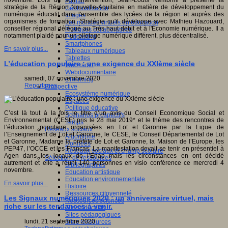
novembre. Lors de son intervention, Jean-Louis Nembrini a présenté la
Fablab
stratégie de la Région Nouvelle-Aquitaine en matière de développement du
Géolocalisation
numérique éducatif dans l'ensemble des lycées de la région et auprès des
Images
organismes de formation. Stratégie qu'il développe avec Mathieu Hazouard,
Les mondes virtuels en éducation
conseiller régional délégué au Très haut débit et à l'Économie numérique. Il a
Pratiques collaboratives
notamment plaidé pour un pilotage numérique différent, plus décentralisé.
Podcasting
Smartphones
En savoir plus...
Tableaux numériques
Tablettes
L’éducation populaire : une exigence du XXIème siècle
Web radio
Webdocumentaire
samedi, 07 novembre 2020
eTwinning
Reportages
Prospective
Ecosystème numérique
Espaces
Politique éducative
C’est là tout à la fois le titre d’un avis du Conseil Economique Social et
Scénarios prospectifs
Environnemental (CESE) pris le 28 mai 2019* et le thème des rencontres de
Temps
l’éducation populaire organisées en Lot et Garonne par la Ligue de
Réseaux sociaux
l’Enseignement de Lot et Garonne, le CESE, le Conseil Départemental de Lot
Algorithme
et Garonne, Madame la préfète de Lot et Garonne, la Maison de l’Europe, les
Données
PEP47, l’OCCE et les Francas. La manifestation devait se tenir en présentiel à
Réseaux sociaux et champ scolaire
Agen dans les locaux de l’Enap mais les circonstances en ont décidé
Sélection de ressources
autrement et elle a réuni 140 personnes en visio conférence ce mercredi 4
Bibliographies
novembre.
Education artistique
Education environnementale
En savoir plus...
Histoire
Ressources citoyenneté
Les Signaux numériques 2020 : un anniversaire virtuel, mais
Ressources sciences
riche sur les tendances à venir.
Sites éducatifs
Sites pédagogiques
lundi, 21 septembre 2020
Sites ressources