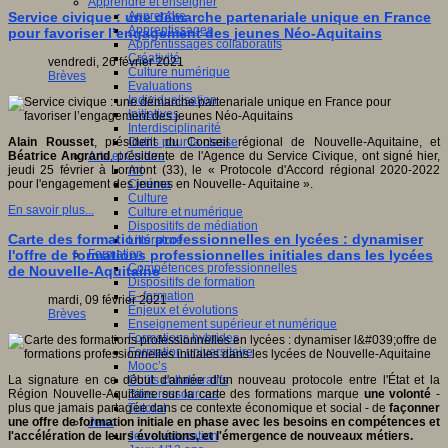
Apprendre et enseigner
Apprendre
Service civique : une démarche partenariale unique en France
Apprentissages
pour favoriser l’engagement des jeunes Néo-Aquitains
Apprentissages collaboratifs
Créativité
vendredi, 26 février 2021
Culture numérique
Brèves
Evaluations
Individualisation
Initiatives
Interdisciplinarité
Outils pour la classe
Alain Rousset
, président du Conseil régional de Nouvelle-Aquitaine, et
Arts et Culture
Béatrice Angrand
, présidente de l'Agence du Service Civique, ont signé hier,
Art
jeudi 25 février à Lormont (33), le « Protocole d'Accord régional 2020-2022
Cinéma
pour l'engagement des jeunes en Nouvelle- Aquitaine ».
Culture
En savoir plus...
Culture et numérique
Dispositifs de médiation
Carte des formations professionnelles en lycées : dynamiser
Littérature
Formation
l'offre de formations professionnelles initiales dans les lycées
Compétences professionnelles
de Nouvelle-Aquitaine
Dispositifs de formation
E- formation
mardi, 09 février 2021
Enjeux et évolutions
Brèves
Enseignement supérieur et numérique
Formations hybrides
Formation universitaire
Mooc’s
Outils collaboratifs
La signature en ce début d'année d'un nouveau protocole entre l'État et la
Sites ressources
Région Nouvelle-Aquitaine sur la carte des formations marque
une volonté
-
Tutorat
plus que jamais partagée dans ce contexte économique et social - de
façonner
Jeux
une offre de formation initiale
en phase avec les besoins en compétences et
Jeu et éducation
l'accélération de leurs évolutions, et l'émergence de nouveaux métiers.