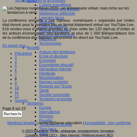
Technologies
Sciences et techniques
Culture scientifique
Développement durable
Intelligence artificielle
Logiciels libres
La conférence annuelle « Les Signaux numériques » organisée par Unitec
Métavers
était donné pour la première fois en format totalement virtuel sur YouTube Live.
Outils et logiciels
618 rendez-vous d’affaires planifiés en Visio entre les 120 start-up d’Unitec et
Réalité augmentée
les acteurs économiques néo-aquitains, et plus de 1 000 téléspectateurs lors
Ressources sciences
de la conférence des Signaux retransmise en direct sur YouTube Live.
Robotique
Technologies
En savoir plus...
Société
Acteurs des territoires
Précédent
Ecole et structure
3
Economie
4
Ecosystème éducatif
5
Génération internet
6
Handicap
7
Mondialisation
8
Normes scolaires
9
Regards sur l’Ecole
10
Santé
11
Société connectée
12
Territoires et projets
Suivant
Territoires
Europe
Page 8 sur 23
International
Régions
Ruralité
Mentions légales
| contact[@]anae.education |
Accessibilité : non conforme
Territoires et projets
Tiers lieux
© 2023 Educavox, Ecole, pédagogie, enseignement, formation
Villes
Creation Sylvie CECI - Sites Internet / Référencement SEO