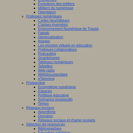
Evolutions des métiers
Métiers du numérique
Orientation
Pratiques numériques
Cartes heuristiques
Classes inversées
Environnement Numérique de Travail
Fablab
Géolocalisation
Images
Les mondes virtuels en éducation
Pratiques collaboratives
Podcasting
Smartphones
Tableaux numériques
Tablettes
Web radio
Webdocumentaire
eTwinning
Prospective
Ecosystème numérique
Espaces
Politique éducative
Scénarios prospectifs
Temps
Réseaux sociaux
Algorithme
Données
Réseaux sociaux et champ scolaire
Sélection de ressources
Bibliographies
Education artistique