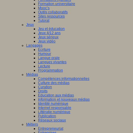
Formation universitaire
Mooc’s
Outils collaboratifs
Sites ressources
Tutorat
Jeux
Jeu et éducation
Jeux 4/12 ans
Jeux sérieux
Jeux vidéo
Langages
Ecriture
Humour
Langue orale
Langues vivantes
Lecture
Programmation
Médias
Compétences informationnelles
Culture des médias
Curation
Droits
Education aux médias
Information et nouveaux médias
Identité numérique
Internet responsable
Littératie numérique
Publication
Réseaux sociaux
Métiers
Entrepreneuriat
Entreprises