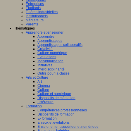
Entreprises
Etudiants
Filières industrielles
Institutionnels
Médiateurs
Parents
Thématiques
Apprendre et enseigner
Apprendre
Apprentissages
Apprentissages collaboratifs
Créativité
Culture numérique
Evaluations
Individualisation
Initiatives
Interdisciplinarité
Outils pour la classe
Arts et Culture
Art
Cinéma
Culture
Culture et numérique
Dispositifs de médiation
Littérature
Formation
Compétences professionnelles
Dispositifs de formation
E- formation
Enjeux et évolutions
Enseignement supérieur et numérique
Formations hybrides