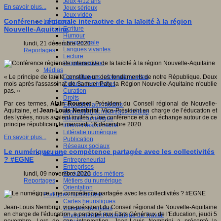
Jeux 4/12 ans
En savoir plus...
Jeux sérieux
Jeux vidéo
Conférence régionale interactive de la laïcité à la région
Langages
Ecriture
Nouvelle-Aquitaine
Humour
Langue orale
lundi, 21 décembre 2020
Langues vivantes
Reportages
Lecture
Programmation
Médias
Compétences informationnelles
« Le principe de laïcité constitue un des fondements de notre République. Deux
Culture des médias
mois après l'assassinat de Samuel Paty, la Région Nouvelle-Aquitaine n'oublie
Curation
pas. »
Droits
Par ces termes,
Alain Rousset
, Président du Conseil régional de Nouvelle-
Education aux médias
Aquitaine, et
Jean-Louis Nembrini
, Vice-Président en charge de l’éducation et
Information et nouveaux médias
des lycées, nous avaient invités à une conférence et à un échange autour de ce
Identité numérique
principe républicain le mercredi 16 décembre 2020.
Internet responsable
Littératie numérique
En savoir plus...
Publication
Réseaux sociaux
Le numérique, une compétence partagée avec les collectivités
Métiers
? #EGNE
Entrepreneuriat
Entreprises
Evolutions des métiers
lundi, 09 novembre 2020
Métiers du numérique
Reportages
Orientation
Pratiques numériques
Cartes heuristiques
Jean-Louis Nembrini, vice-président du Conseil régional de Nouvelle-Aquitaine
Classes inversées
en charge de l'éducation, a participé aux Etats Généraux de l'Education, jeudi 5
Environnement Numérique de Travail