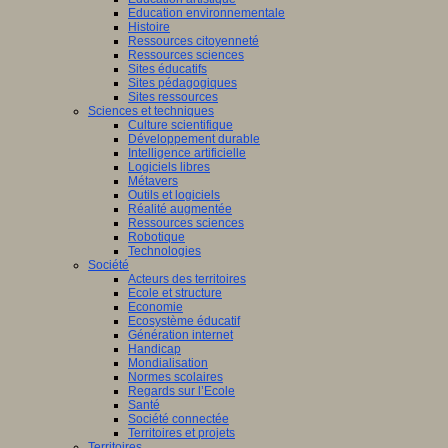
Education environnementale
Histoire
Ressources citoyenneté
Ressources sciences
Sites éducatifs
Sites pédagogiques
Sites ressources
Sciences et techniques
Culture scientifique
Développement durable
Intelligence artificielle
Logiciels libres
Métavers
Outils et logiciels
Réalité augmentée
Ressources sciences
Robotique
Technologies
Société
Acteurs des territoires
Ecole et structure
Economie
Ecosystème éducatif
Génération internet
Handicap
Mondialisation
Normes scolaires
Regards sur l’Ecole
Santé
Société connectée
Territoires et projets
Territoires