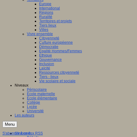
Europe
International
Régions
Ruralité
Territoires et projets
Tiers lieux
Villes
Vivre ensemble
Citoyenneté
Culture européenne
Démocratie
Egalité Hommes/Femmes
Ethique
Gouvernance
Inclusion
Laïcité
Ressources citoyenneté
Tiers - lieux
Vie scolaire et sociale
Niveaux
Périscolaire
Ecole maternelle
Ecole élémentaire
Collège
Lycée
Université
Les auteurs
Menu
S'abonner à ce flux RSS
S'informer