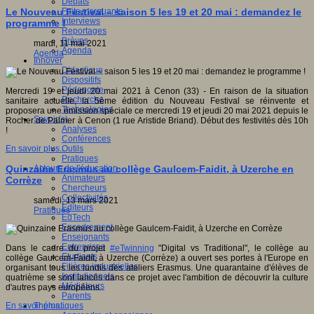
Débats
Faits marquants
Le Nouveau Festival – saison 5 les 19 et 20 mai : demandez le
Interviews
programme !
Reportages
Brèves
mardi, 11 mai 2021
Agenda
Agenda
Innover
Didactique
Dispositifs
Pédagogie
Mercredi 19 et jeudi 20 mai 2021 à Cenon (33) - En raison de la situation
Recherche
sanitaire actuelle, la 5ème édition du Nouveau Festival se réinvente et
Technologies
proposera une émission spéciale ce mercredi 19 et jeudi 20 mai 2021 depuis le
Savoir(s)
Rocher de Palmer à Cenon (1 rue Aristide Briand). Début des festivités dès 10h
Analyses
!
Conférences
Outils
En savoir plus...
Pratiques
Acteurs de l'éducation
Quinzaine Erasmus au collège Gaulcem-Faidit, à Uzerche en
Animateurs
Corrèze
Chercheurs
Collectivités
samedi, 13 mars 2021
Editeurs
Pratiques
EdTech
Encadrement
Enseignants
Entreprises
Dans le cadre du projet
#eTwinning
"Digital vs Traditional", le collège au
Etudiants
collège Gaulcem-Faidit, à Uzerche (Corrèze) a ouvert ses portes à l'Europe en
Filières industrielles
organisant tous les lundis des ateliers Erasmus. Une quarantaine d'élèves de
Institutionnels
quatrième se sont lancés dans ce projet avec l'ambition de découvrir la culture
Médiateurs
d'autres pays européens.
Parents
Thématiques
En savoir plus...