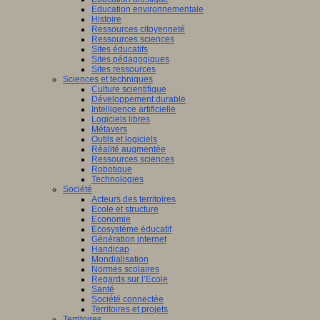
Education environnementale
Histoire
Ressources citoyenneté
Ressources sciences
Sites éducatifs
Sites pédagogiques
Sites ressources
Sciences et techniques
Culture scientifique
Développement durable
Intelligence artificielle
Logiciels libres
Métavers
Outils et logiciels
Réalité augmentée
Ressources sciences
Robotique
Technologies
Société
Acteurs des territoires
Ecole et structure
Economie
Ecosystème éducatif
Génération internet
Handicap
Mondialisation
Normes scolaires
Regards sur l’Ecole
Santé
Société connectée
Territoires et projets
Territoires