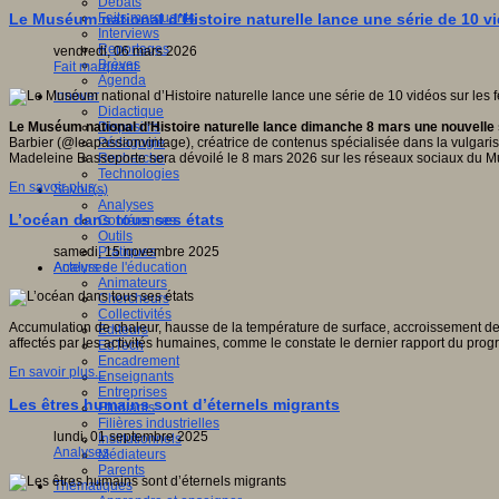
Débats
Faits marquants
Le Muséum national d’Histoire naturelle lance une série de 10 v
Interviews
Reportages
vendredi, 06 mars 2026
Brèves
Fait marquant
Agenda
Innover
Didactique
Dispositifs
Le Muséum national d’Histoire naturelle lance dimanche 8 mars une nouvelle s
Pédagogie
Barbier (@leapassionvintage), créatrice de contenus spécialisée dans la vulgarisa
Recherche
Madeleine Basseporte sera dévoilé le 8 mars 2026 sur les réseaux sociaux du 
Technologies
En savoir plus...
Savoir(s)
Analyses
L’océan dans tous ses états
Conférences
Outils
Pratiques
samedi, 15 novembre 2025
Acteurs de l'éducation
Analyses
Animateurs
Chercheurs
Collectivités
Accumulation de chaleur, hausse de la température de surface, accroissement de l
Editeurs
affectés par les activités humaines, comme le constate le dernier rapport du p
EdTech
Encadrement
En savoir plus...
Enseignants
Entreprises
Les êtres humains sont d’éternels migrants
Etudiants
Filières industrielles
lundi, 01 septembre 2025
Institutionnels
Analyses
Médiateurs
Parents
Thématiques