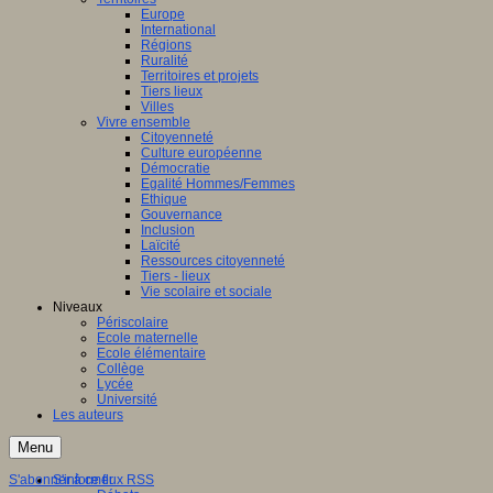
Europe
International
Régions
Ruralité
Territoires et projets
Tiers lieux
Villes
Vivre ensemble
Citoyenneté
Culture européenne
Démocratie
Egalité Hommes/Femmes
Ethique
Gouvernance
Inclusion
Laïcité
Ressources citoyenneté
Tiers - lieux
Vie scolaire et sociale
Niveaux
Périscolaire
Ecole maternelle
Ecole élémentaire
Collège
Lycée
Université
Les auteurs
Menu
S'abonner à ce flux RSS
S'informer