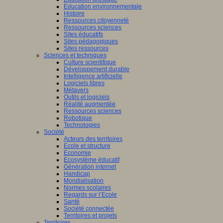
Education environnementale
Histoire
Ressources citoyenneté
Ressources sciences
Sites éducatifs
Sites pédagogiques
Sites ressources
Sciences et techniques
Culture scientifique
Développement durable
Intelligence artificielle
Logiciels libres
Métavers
Outils et logiciels
Réalité augmentée
Ressources sciences
Robotique
Technologies
Société
Acteurs des territoires
Ecole et structure
Economie
Ecosystème éducatif
Génération internet
Handicap
Mondialisation
Normes scolaires
Regards sur l’Ecole
Santé
Société connectée
Territoires et projets
Territoires