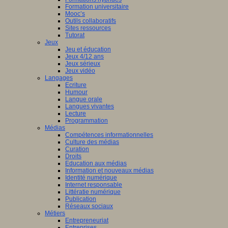
Formation universitaire
Mooc’s
Outils collaboratifs
Sites ressources
Tutorat
Jeux
Jeu et éducation
Jeux 4/12 ans
Jeux sérieux
Jeux vidéo
Langages
Ecriture
Humour
Langue orale
Langues vivantes
Lecture
Programmation
Médias
Compétences informationnelles
Culture des médias
Curation
Droits
Education aux médias
Information et nouveaux médias
Identité numérique
Internet responsable
Littératie numérique
Publication
Réseaux sociaux
Métiers
Entrepreneuriat
Entreprises