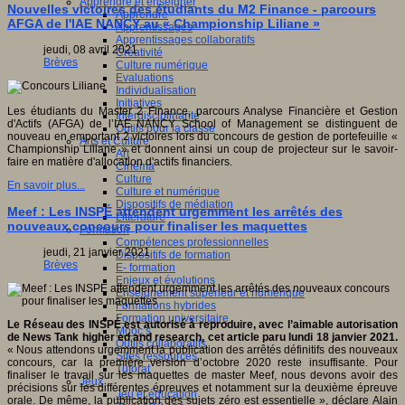
Apprendre et enseigner
Nouvelles victoires des étudiants du M2 Finance - parcours
Apprendre
AFGA de l'IAE NANCY au « Championship Liliane »
Apprentissages
Apprentissages collaboratifs
jeudi, 08 avril 2021
Créativité
Brèves
Culture numérique
Evaluations
Individualisation
Initiatives
Les étudiants du Master 2 Finance, parcours Analyse Financière et Gestion
Interdisciplinarité
d'Actifs (AFGA) de l’IAE NANCY School of Management se distinguent de
Outils pour la classe
nouveau en emportant 2 victoires lors du concours de gestion de portefeuille «
Arts et Culture
Championship Liliane » et donnent ainsi un coup de projecteur sur le savoir-
Art
faire en matière d'allocation d'actifs financiers.
Cinéma
Culture
En savoir plus...
Culture et numérique
Dispositifs de médiation
Meef : Les INSPÉ attendent urgemment les arrêtés des
Littérature
nouveaux concours pour finaliser les maquettes
Formation
Compétences professionnelles
jeudi, 21 janvier 2021
Dispositifs de formation
Brèves
E- formation
Enjeux et évolutions
Enseignement supérieur et numérique
Formations hybrides
Formation universitaire
Le Réseau des INSPÉ est autorisé à reproduire, avec l’aimable autorisation
Mooc’s
de News Tank higher ed and research, cet article paru lundi 18 janvier 2021.
Outils collaboratifs
« Nous attendons urgemment la publication des arrêtés définitifs des nouveaux
Sites ressources
concours, car la première version d’octobre 2020 reste insuffisante. Pour
Tutorat
finaliser le travail sur les maquettes de master Meef, nous devons avoir des
Jeux
précisions sur les différentes épreuves et notamment sur la deuxième épreuve
Jeu et éducation
orale. De même, la publication des sujets zéro est essentielle », déclare Alain