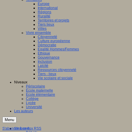
Europe
International
Régions
Ruralité
Territoires et projets
Tiers lieux
Villes
Vivre ensemble
Citoyenneté
Culture européenne
Démocratie
Egalité Hommes/Femmes
Ethique
Gouvernance
Inclusion
Laïcité
Ressources citoyenneté
Tiers - lieux
Vie scolaire et sociale
Niveaux
Périscolaire
Ecole maternelle
Ecole élémentaire
Collège
Lycée
Université
Les auteurs
Menu
S'abonner à ce flux RSS
S'informer