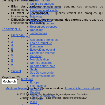
thématique en
trois temps
:
Sciences et techniques
Culture scientifique
Bilan des pratiques
enseignantes pendant ces semaines de
Développement durable
confinement
Intelligence artificielle
Et avant le confinement ?
Quelles étaient les pratiques qui
Logiciels libres
fonctionnaient ?
Métavers
Difficultés des élèves, des enseignants, des parents
dans le cadre de
Outils et logiciels
l’enseignement à distance
Réalité augmentée
Ressources sciences
En savoir plus...
Robotique
Technologies
Précédent
Société
1
Acteurs des territoires
2
Ecole et structure
3
Economie
4
Ecosystème éducatif
5
Génération internet
6
Handicap
7
Mondialisation
8
Normes scolaires
9
Regards sur l’Ecole
10
Santé
Suivant
Société connectée
Territoires et projets
Page 5 sur 23
Territoires
Europe
International
Mentions légales
| contact[@]anae.education |
Accessibilité : non conforme
Régions
Ruralité
© 2023 Educavox, Ecole, pédagogie, enseignement, formation
Territoires et projets
Creation Sylvie CECI - Sites Internet / Référencement SEO
Tiers lieux
Villes