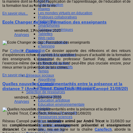
Fablab
la manière dont se conçoit l’application de l’apprentissage, de l’éducation et de
Géolocalisation
la formation tout au long de la vie.
Images
Les mondes virtuels en éducation
En savoir plus...
Pratiques collaboratives
Podcasting
Ecole Changer de cap : Formation des enseignants
Smartphones
Tableaux numériques
vendredi, 13 novembre 2020
Tablettes
Analyses
Web radio
Webdocumentaire
eTwinning
Prospective
Par
Collectif d’auteurs
: Ce dossier apporte des réflexions et des retours
Ecosystème numérique
d’expériences riches et variées à la question toujours d’actualité de la formation
Espaces
des enseignants. L’assassinat du professeur Samuel Paty, attaqué dans
Politique éducative
l’exercice-même de ses fonctions la rend peut-être plus cruciale encore, pour
Scénarios prospectifs
mieux armer la prévention de tels crimes.
Temps
En savoir plus...
Réseaux sociaux
Algorithme
Quelles nouvelles complémentarités entre la présence et la
Données
Réseaux sociaux et champ scolaire
distance ? (André Tricot, CanoTech, Réseau Canopé 31/08/20)
Sélection de ressources
Bibliographies
vendredi, 11 septembre 2020
Education artistique
Analyses
Education environnementale
Histoire
Ressources citoyenneté
Ressources sciences
Réseau Canopé publie un
webinaire animé par André Tricot
le 31/08/20 sur
Sites éducatifs
les
complémentarités entre enseignement présentiel et enseignement
Sites pédagogiques
distanciel
. Ce webinaire, mis en ligne sur la chaîne
CanoTech
, aborde la
Sites ressources