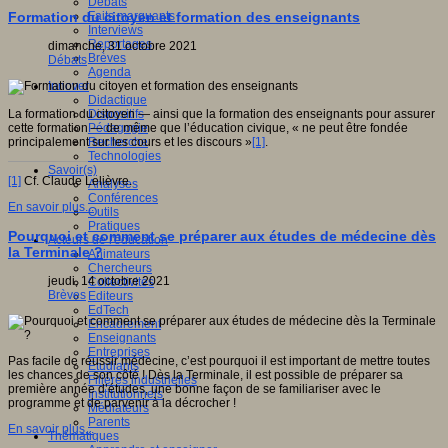
Débats
Faits marquants
Formation du citoyen et formation des enseignants
Interviews
Reportages
dimanche, 31 octobre 2021
Brèves
Débats
Agenda
Innover
Didactique
Dispositifs
La formation du citoyen — ainsi que la formation des enseignants pour assurer
Pédagogie
cette formation — de même que l’éducation civique, « ne peut être fondée
Recherche
principalement sur les cours et les discours »
[1]
.
Technologies
Savoir(s)
[1]
Cf. Claude Lelièvre.
Analyses
Conférences
En savoir plus...
Outils
Pratiques
Pourquoi et comment se préparer aux études de médecine dès
Acteurs de l'éducation
la Terminale ?
Animateurs
Chercheurs
jeudi, 14 octobre 2021
Collectivités
Brèves
Editeurs
EdTech
Encadrement
Enseignants
Entreprises
Pas facile de réussir médecine, c’est pourquoi il est important de mettre toutes
Etudiants
les chances de son côté ! Dès la Terminale, il est possible de préparer sa
Filières industrielles
première année d’études, une bonne façon de se familiariser avec le
Institutionnels
programme et de parvenir à la décrocher !
Médiateurs
Parents
En savoir plus...
Thématiques