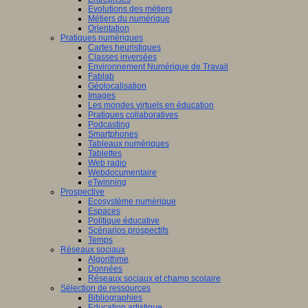
Evolutions des métiers
Métiers du numérique
Orientation
Pratiques numériques
Cartes heuristiques
Classes inversées
Environnement Numérique de Travail
Fablab
Géolocalisation
Images
Les mondes virtuels en éducation
Pratiques collaboratives
Podcasting
Smartphones
Tableaux numériques
Tablettes
Web radio
Webdocumentaire
eTwinning
Prospective
Ecosystème numérique
Espaces
Politique éducative
Scénarios prospectifs
Temps
Réseaux sociaux
Algorithme
Données
Réseaux sociaux et champ scolaire
Sélection de ressources
Bibliographies
Education artistique