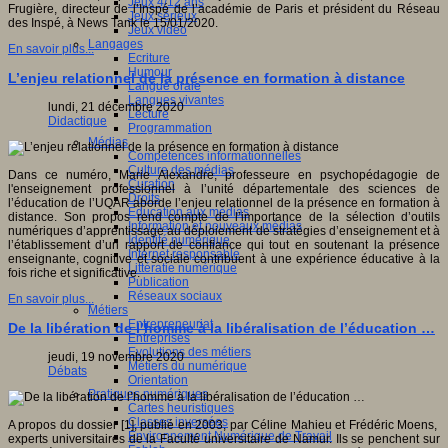
Jeux 4/12 ans
Frugière, directeur de l’Inspé de l’académie de Paris et président du Réseau
Jeux sérieux
des Inspé, à News Tank le 15/01/2020.
Jeux vidéo
Langages
En savoir plus...
Ecriture
Humour
L’enjeu relationnel de la présence en formation à distance
Langue orale
Langues vivantes
lundi, 21 décembre 2020
Lecture
Didactique
Programmation
Médias
Compétences informationnelles
Culture des médias
Dans ce numéro, Marie Alexandre, professeure en psychopédagogie de
Curation
l'enseignement professionnel à l’unité départementale des sciences de
Droits
l’éducation de l’UQAR aborde l’enjeu relationnel de la présence en formation à
Education aux médias
distance. Son propos rend compte de l’importance de la sélection d’outils
Information et nouveaux médias
numériques d’apprentissage au déploiement de stratégies d’enseignement et à
Identité numérique
l’établissement d’un rapport de confiance qui tout en soutenant la présence
Internet responsable
enseignante, cognitive et sociale contribuent à une expérience éducative à la
Littératie numérique
fois riche et significative.
Publication
Réseaux sociaux
En savoir plus...
Métiers
Entrepreneuriat
De la libération de l’homme à la libéralisation de l’éducation …
Entreprises
Evolutions des métiers
jeudi, 19 novembre 2020
Métiers du numérique
Débats
Orientation
Pratiques numériques
Cartes heuristiques
Classes inversées
A propos du dossier [1], publié en 2003, par Céline Mahieu et Frédéric Moens,
Environnement Numérique de Travail
experts universitaires de la Faculté universitaire de Namur. Ils se penchent sur