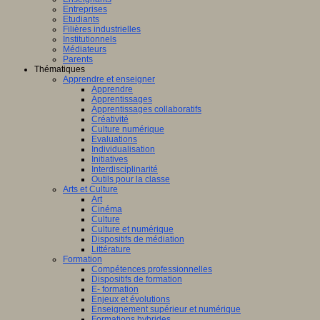
Entreprises
Etudiants
Filières industrielles
Institutionnels
Médiateurs
Parents
Thématiques
Apprendre et enseigner
Apprendre
Apprentissages
Apprentissages collaboratifs
Créativité
Culture numérique
Evaluations
Individualisation
Initiatives
Interdisciplinarité
Outils pour la classe
Arts et Culture
Art
Cinéma
Culture
Culture et numérique
Dispositifs de médiation
Littérature
Formation
Compétences professionnelles
Dispositifs de formation
E- formation
Enjeux et évolutions
Enseignement supérieur et numérique
Formations hybrides