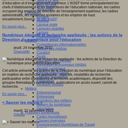
Jeux 4/12 ans
d’éducation et d’enseignement supérieur. L’IH2EF forme principalement les
Jeux sérieux
chefs d’établissement et les inspecteurs de l’éducation nationale, les cadres
Jeux vidéo
occupant des emplois de direction de l'enseignement supérieur, les cadres
Langages
administratifs, les médecins scolaires et les emplois de haut
Ecriture
encadrement
.
Source :
le site IH2EF
Humour
Langue orale
En savoir plus...
Langues vivantes
Lecture
Numérique éducatif et recherche appliquée : les actions de la
Programmation
Direction du numérique pour l'éducation
Médias
Compétences informationnelles
jeudi, 24 novembre 2022
Culture des médias
Dispositifs
Curation
Droits
Education aux médias
Information et nouveaux médias
Identité numérique
Cet article présente les actions de la Direction du numérique pour l’éducation
Internet responsable
en matière de recherche appliquée : objectifs, modalités de recherche
Littératie numérique
participative entre laboratoires et territoires académiques, dispositif des
Publication
groupes thématiques numériques, publications en accès ouvert, carnet de
Réseaux sociaux
recherche.
Métiers
Entrepreneuriat
En savoir plus...
Entreprises
Evolutions des métiers
« Sauver les maths »
Métiers du numérique
Orientation
mardi, 22 novembre 2022
Pratiques numériques
Débats
Cartes heuristiques
Classes inversées
Environnement Numérique de Travail