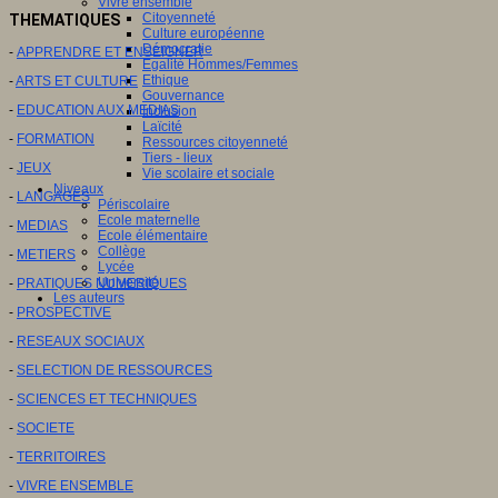
Vivre ensemble
Citoyenneté
THEMATIQUES
Culture européenne
Démocratie
-
APPRENDRE ET ENSEIGNER
Egalité Hommes/Femmes
Ethique
-
ARTS ET CULTURE
Gouvernance
-
EDUCATION AUX MEDIAS
Inclusion
Laïcité
-
FORMATION
Ressources citoyenneté
Tiers - lieux
-
JEUX
Vie scolaire et sociale
Niveaux
-
LANGAGES
Périscolaire
Ecole maternelle
-
MEDIAS
Ecole élémentaire
Collège
-
METIERS
Lycée
Université
-
PRATIQUES NUMERIQUES
Les auteurs
-
PROSPECTIVE
-
RESEAUX SOCIAUX
-
SELECTION DE RESSOURCES
-
SCIENCES ET TECHNIQUES
-
SOCIETE
-
TERRITOIRES
-
VIVRE ENSEMBLE