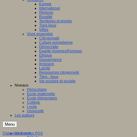
Europe
International
Régions
Ruralité
Territoires et projets
Tiers lieux
Villes
Vivre ensemble
Citoyenneté
Culture européenne
Démocratie
Egalité Hommes/Femmes
Ethique
Gouvernance
Inclusion
Laïcité
Ressources citoyenneté
Tiers - lieux
Vie scolaire et sociale
Niveaux
Périscolaire
Ecole maternelle
Ecole élémentaire
Collège
Lycée
Université
Les auteurs
Menu
S'abonner à ce flux RSS
S'informer