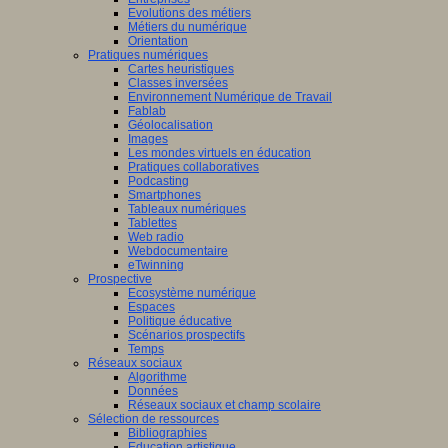
Evolutions des métiers
Métiers du numérique
Orientation
Pratiques numériques
Cartes heuristiques
Classes inversées
Environnement Numérique de Travail
Fablab
Géolocalisation
Images
Les mondes virtuels en éducation
Pratiques collaboratives
Podcasting
Smartphones
Tableaux numériques
Tablettes
Web radio
Webdocumentaire
eTwinning
Prospective
Ecosystème numérique
Espaces
Politique éducative
Scénarios prospectifs
Temps
Réseaux sociaux
Algorithme
Données
Réseaux sociaux et champ scolaire
Sélection de ressources
Bibliographies
Education artistique