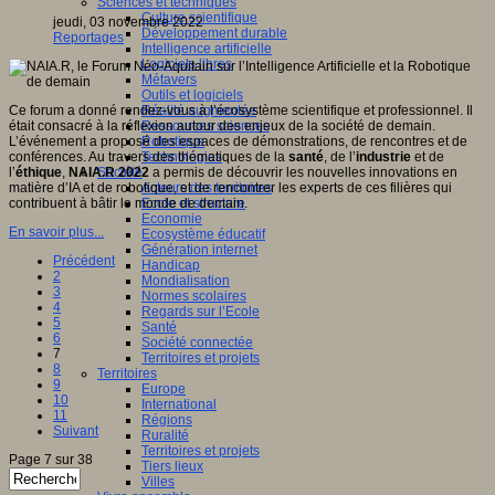
Sciences et techniques
Culture scientifique
jeudi, 03 novembre 2022
Développement durable
Reportages
Intelligence artificielle
Logiciels libres
Métavers
Outils et logiciels
Ce forum a donné rendez-vous à l’écosystème scientifique et professionnel. Il
Réalité augmentée
était consacré à la réflexion autour des enjeux de la société de demain.
Ressources sciences
L’événement a proposé des espaces de démonstrations, de rencontres et de
Robotique
conférences. Au travers des thématiques de la
santé
, de l’
industrie
et de
Technologies
l’
éthique
,
NAIA.R 2022
a permis de découvrir les nouvelles innovations en
Société
matière d’IA et de robotique, et de rencontrer les experts de ces filières qui
Acteurs des territoires
contribuent à bâtir le monde de demain.
Ecole et structure
Economie
En savoir plus...
Ecosystème éducatif
Génération internet
Précédent
Handicap
2
Mondialisation
3
Normes scolaires
4
Regards sur l’Ecole
5
Santé
6
Société connectée
7
Territoires et projets
8
Territoires
9
Europe
10
International
11
Régions
Suivant
Ruralité
Territoires et projets
Page 7 sur 38
Tiers lieux
Villes