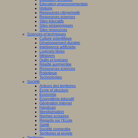
Education environnementale
Histoire
Ressources citoyenneté
Ressources sciences
Sites éducatifs
Sites pédagogiques
Sites ressources
Sciences et techniques
Culture scientifique
Développement durable
Intelligence artificielle
Logiciels libres
Métavers
Outils et logiciels
Réalité augmentée
Ressources sciences
Robotique
Technologies
Société
Acteurs des territoires
Ecole et structure
Economie
Ecosystème éducatif
Génération internet
Handicap
Mondialisation
Normes scolaires
Regards sur l’Ecole
Santé
Société connectée
Territoires et projets
Territoires