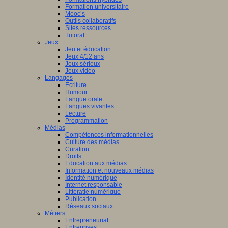
Formation universitaire
Mooc’s
Outils collaboratifs
Sites ressources
Tutorat
Jeux
Jeu et éducation
Jeux 4/12 ans
Jeux sérieux
Jeux vidéo
Langages
Ecriture
Humour
Langue orale
Langues vivantes
Lecture
Programmation
Médias
Compétences informationnelles
Culture des médias
Curation
Droits
Education aux médias
Information et nouveaux médias
Identité numérique
Internet responsable
Littératie numérique
Publication
Réseaux sociaux
Métiers
Entrepreneuriat
Entreprises