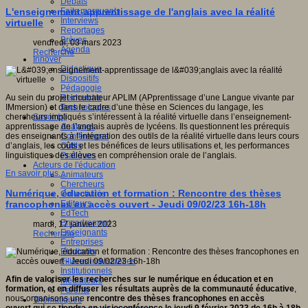
Débats
Faits marquants
L'enseignement-apprentissage de l'anglais avec la réalité
Interviews
virtuelle
Reportages
Brèves
vendredi, 03 mars 2023
Agenda
Recherche
Innover
Didactique
Dispositifs
Pédagogie
Recherche
Au sein du projet incubateur APLIM (APprentissage d’une Langue vivante par
Technologies
IMmersion) et dans le cadre d’une thèse en Sciences du langage, les
Savoir(s)
chercheurs impliqués s’intéressent à la réalité virtuelle dans l’enseignement-
Analyses
apprentissage de l’anglais auprès de lycéens. Ils questionnent les prérequis
Conférences
des enseignants à l’intégration des outils de la réalité virtuelle dans leurs cours
Outils
d’anglais, les coûts et les bénéfices de leurs utilisations et, les performances
Pratiques
linguistiques des élèves en compréhension orale de l’anglais.
Acteurs de l'éducation
En savoir plus...
Animateurs
Chercheurs
Numérique, éducation et formation : Rencontre des thèses
Collectivités
Editeurs
francophones en accès ouvert - Jeudi 09/02/23 16h-18h
EdTech
Encadrement
mardi, 17 janvier 2023
Enseignants
Recherche
Entreprises
Etudiants
Filières industrielles
Institutionnels
Afin de
valoriser les recherches sur le numérique en éducation et en
Médiateurs
formation, et en diffuser les résultats auprès de la communauté éducative
,
Parents
nous organisons une
rencontre des thèses francophones en accès
Thématiques