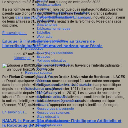
Fablab
Le slogan aura été d’actualité tout au long de cette année 2022.
Géolocalisation
Images
Il a été formulé en mars dernier, non par quelques matheux nostalgiques d’un
Les mondes virtuels en éducation
pseudo âge d’or de la discipline mais par une trentaine de grands patrons
Pratiques collaboratives
français
dans une tribune de l’hebdomadaire
Challenges
, inquiets pour l’avenir
Podcasting
de leurs affaires à cause des effets négatifs de la réforme du lycée dans cette
Smartphones
discipline.
Tableaux numériques
Tablettes
En savoir plus...
Web radio
Webdocumentaire
Éduquer à l'intelligence collective au travers de
eTwinning
l’interdisciplinarité : un nouvel horizon pour l’école
Prospective
Ecosystème numérique
lundi, 07 novembre 2022
Espaces
Didactique
Politique éducative
Scénarios prospectifs
Temps
Réseaux sociaux
Algorithme
Par Florian Cramarégeas & Yoann Drolez -Université de Bordeaux – LACES
Données
- :
Depuis quelques années, un nouveau concept fait une entrée remarquée
Réseaux sociaux et champ scolaire
dans la noosphère : l'intelligence collective. Usité dans le champ scientifique
Sélection de ressources
depuis au moins cinquante ans (Weschsler, 1971), il connaît une percée
Bibliographies
remarquable depuis 2010 (Woolley et al., 2010). Les travaux de recherche y
Education artistique
faisant référence se multiplient depuis. Relativement confidentielle jusqu’alors,
Education environnementale
la notion d’intelligence collective imprègne désormais le champ politique
Histoire
(Bronner, 2018), qui tente de s’approprier ce concept scientifique émergent.
Ressources citoyenneté
En savoir plus...
Ressources sciences
Sites éducatifs
NAIA.R, le Forum Néo-Aquitain sur l’Intelligence Artificielle et
Sites pédagogiques
Sites ressources
la Robotique de demain