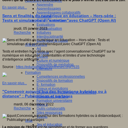
ouvert qui se tiendra en visioconférence le jeudi 9 février 2023 de 16h à 18h
.
Apprendre et enseigner
Apprendre
En savoir plus...
Apprentissages
Apprentissages collaboratifs
Sens et finalités du numérique en éducation – Hors-série :
Créativité
Tests et simulations d’ "entretien"avec ChatGPT (Open AI)
Culture numérique
Evaluations
Individualisation
jeudi, 05 janvier 2023
Initiatives
Recherche
Interdisciplinarité
Outils pour la classe
Arts et Culture
Art
Tests et entretien hors-série avec l’agent conversationnel ChatGPT sur le
Cinéma
numérique en éducation : potentialités et limites d’une technologie
Culture
d’intelligence artificielle.
Culture et numérique
Dispositifs de médiation
Source :
https://edunumrech.hypotheses.org/7635
Littérature
Formation
Compétences professionnelles
Dispositifs de formation
En savoir plus...
E- formation
Enjeux et évolutions
"Concevoir aujourd’hui des formations hybrides ou à
Enseignement supérieur et numérique
distance" : Publications et partages
Formations hybrides
Formation universitaire
mardi, 06 décembre 2022
Mooc’s
Recherche
Outils collaboratifs
Sites ressources
Tutorat
Jeux
Jeu et éducation
La mission de l'IH2EF
est de sensibiliser et de former aux questions