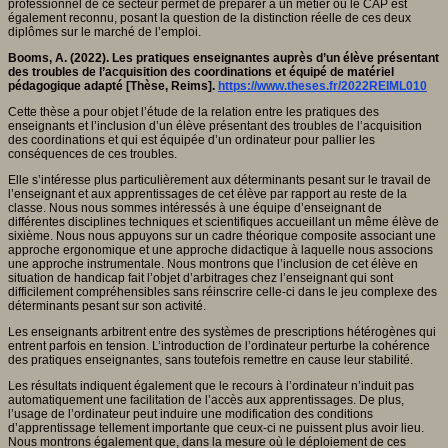
professionnel de ce secteur permet de préparer à un métier où le CAP est
également reconnu, posant la question de la distinction réelle de ces deux
diplômes sur le marché de l’emploi.
Booms, A. (2022). Les pratiques enseignantes auprès d’un élève présentant
des troubles de l’acquisition des coordinations et équipé de matériel
pédagogique adapté [Thèse, Reims].
https://www.theses.fr/2022REIML010
Cette thèse a pour objet l’étude de la relation entre les pratiques des
enseignants et l’inclusion d’un élève présentant des troubles de l’acquisition
des coordinations et qui est équipée d’un ordinateur pour pallier les
conséquences de ces troubles.
Elle s’intéresse plus particulièrement aux déterminants pesant sur le travail de
l’enseignant et aux apprentissages de cet élève par rapport au reste de la
classe. Nous nous sommes intéressés à une équipe d’enseignant de
différentes disciplines techniques et scientifiques accueillant un même élève de
sixième. Nous nous appuyons sur un cadre théorique composite associant une
approche ergonomique et une approche didactique à laquelle nous associons
une approche instrumentale. Nous montrons que l’inclusion de cet élève en
situation de handicap fait l’objet d’arbitrages chez l’enseignant qui sont
difficilement compréhensibles sans réinscrire celle-ci dans le jeu complexe des
déterminants pesant sur son activité.
Les enseignants arbitrent entre des systèmes de prescriptions hétérogènes qui
entrent parfois en tension. L’introduction de l’ordinateur perturbe la cohérence
des pratiques enseignantes, sans toutefois remettre en cause leur stabilité.
Les résultats indiquent également que le recours à l’ordinateur n’induit pas
automatiquement une facilitation de l’accès aux apprentissages. De plus,
l’usage de l’ordinateur peut induire une modification des conditions
d’apprentissage tellement importante que ceux-ci ne puissent plus avoir lieu.
Nous montrons également que, dans la mesure où le déploiement de ces