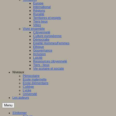
Europe
International
Régions
Ruralité
Territoires et projets
Tiers lieux
Villes
Vivre ensemble
Citoyenneté
Culture européenne
Démocratie
Egalité Hommes/Femmes
Ethique
Gouvernance
Inclusion
Laïcité
Ressources citoyenneté
Tiers - lieux
Vie scolaire et sociale
Niveaux
Périscolaire
Ecole maternelle
Ecole élémentaire
Collège
Lycée
Université
Les auteurs
Menu
S'informer