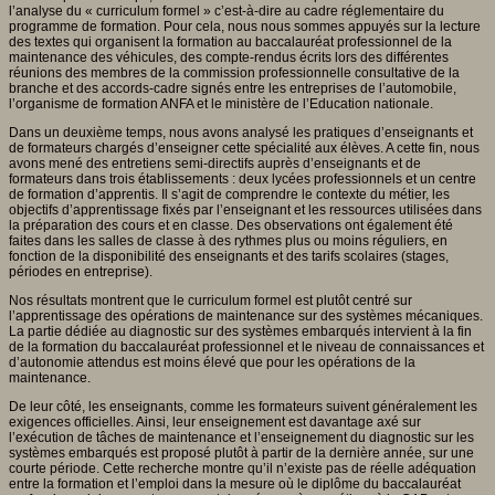
l’analyse du « curriculum formel » c’est-à-dire au cadre réglementaire du
programme de formation. Pour cela, nous nous sommes appuyés sur la lecture
des textes qui organisent la formation au baccalauréat professionnel de la
maintenance des véhicules, des compte-rendus écrits lors des différentes
réunions des membres de la commission professionnelle consultative de la
branche et des accords-cadre signés entre les entreprises de l’automobile,
l’organisme de formation ANFA et le ministère de l’Education nationale.
Dans un deuxième temps, nous avons analysé les pratiques d’enseignants et
de formateurs chargés d’enseigner cette spécialité aux élèves. A cette fin, nous
avons mené des entretiens semi-directifs auprès d’enseignants et de
formateurs dans trois établissements : deux lycées professionnels et un centre
de formation d’apprentis. Il s’agit de comprendre le contexte du métier, les
objectifs d’apprentissage fixés par l’enseignant et les ressources utilisées dans
la préparation des cours et en classe. Des observations ont également été
faites dans les salles de classe à des rythmes plus ou moins réguliers, en
fonction de la disponibilité des enseignants et des tarifs scolaires (stages,
périodes en entreprise).
Nos résultats montrent que le curriculum formel est plutôt centré sur
l’apprentissage des opérations de maintenance sur des systèmes mécaniques.
La partie dédiée au diagnostic sur des systèmes embarqués intervient à la fin
de la formation du baccalauréat professionnel et le niveau de connaissances et
d’autonomie attendus est moins élevé que pour les opérations de la
maintenance.
De leur côté, les enseignants, comme les formateurs suivent généralement les
exigences officielles. Ainsi, leur enseignement est davantage axé sur
l’exécution de tâches de maintenance et l’enseignement du diagnostic sur les
systèmes embarqués est proposé plutôt à partir de la dernière année, sur une
courte période. Cette recherche montre qu’il n’existe pas de réelle adéquation
entre la formation et l’emploi dans la mesure où le diplôme du baccalauréat