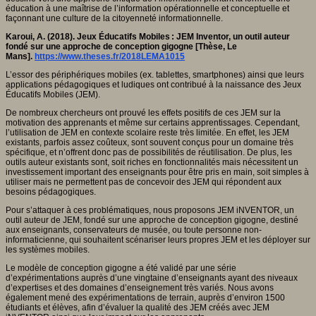
éducation à une maîtrise de l’information opérationnelle et conceptuelle et
façonnant une culture de la citoyenneté informationnelle.
Karoui, A. (2018). Jeux Éducatifs Mobiles : JEM Inventor, un outil auteur
fondé sur une approche de conception gigogne [Thèse, Le
Mans].
https://www.theses.fr/2018LEMA1015
L’essor des périphériques mobiles (ex. tablettes, smartphones) ainsi que leurs
applications pédagogiques et ludiques ont contribué à la naissance des Jeux
Éducatifs Mobiles (JEM).
De nombreux chercheurs ont prouvé les effets positifs de ces JEM sur la
motivation des apprenants et même sur certains apprentissages. Cependant,
l’utilisation de JEM en contexte scolaire reste très limitée. En effet, les JEM
existants, parfois assez coûteux, sont souvent conçus pour un domaine très
spécifique, et n’offrent donc pas de possibilités de réutilisation. De plus, les
outils auteur existants sont, soit riches en fonctionnalités mais nécessitent un
investissement important des enseignants pour être pris en main, soit simples à
utiliser mais ne permettent pas de concevoir des JEM qui répondent aux
besoins pédagogiques.
Pour s’attaquer à ces problématiques, nous proposons JEM iNVENTOR, un
outil auteur de JEM, fondé sur une approche de conception gigogne, destiné
aux enseignants, conservateurs de musée, ou toute personne non-
informaticienne, qui souhaitent scénariser leurs propres JEM et les déployer sur
les systèmes mobiles.
Le modèle de conception gigogne a été validé par une série
d’expérimentations auprès d’une vingtaine d’enseignants ayant des niveaux
d’expertises et des domaines d’enseignement très variés. Nous avons
également mené des expérimentations de terrain, auprès d’environ 1500
étudiants et élèves, afin d’évaluer la qualité des JEM créés avec JEM