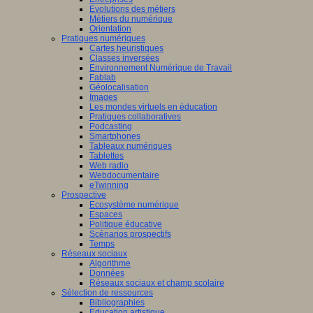
Evolutions des métiers
Métiers du numérique
Orientation
Pratiques numériques
Cartes heuristiques
Classes inversées
Environnement Numérique de Travail
Fablab
Géolocalisation
Images
Les mondes virtuels en éducation
Pratiques collaboratives
Podcasting
Smartphones
Tableaux numériques
Tablettes
Web radio
Webdocumentaire
eTwinning
Prospective
Ecosystème numérique
Espaces
Politique éducative
Scénarios prospectifs
Temps
Réseaux sociaux
Algorithme
Données
Réseaux sociaux et champ scolaire
Sélection de ressources
Bibliographies
Education artistique