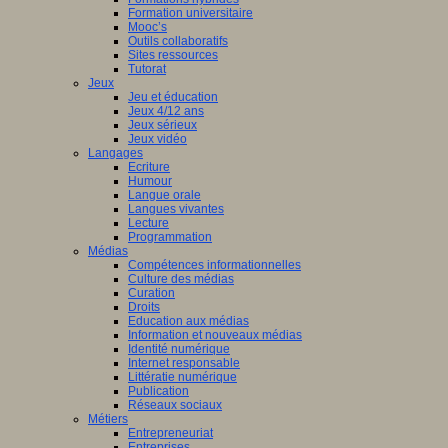
Formation universitaire
Mooc’s
Outils collaboratifs
Sites ressources
Tutorat
Jeux
Jeu et éducation
Jeux 4/12 ans
Jeux sérieux
Jeux vidéo
Langages
Ecriture
Humour
Langue orale
Langues vivantes
Lecture
Programmation
Médias
Compétences informationnelles
Culture des médias
Curation
Droits
Education aux médias
Information et nouveaux médias
Identité numérique
Internet responsable
Littératie numérique
Publication
Réseaux sociaux
Métiers
Entrepreneuriat
Entreprises