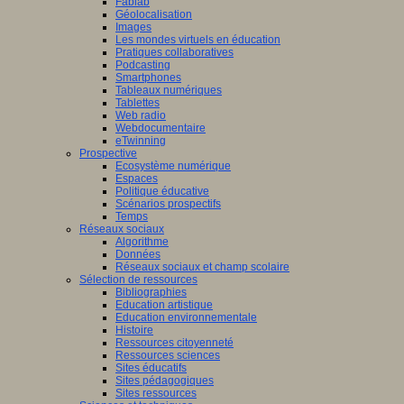
Fablab
Géolocalisation
Images
Les mondes virtuels en éducation
Pratiques collaboratives
Podcasting
Smartphones
Tableaux numériques
Tablettes
Web radio
Webdocumentaire
eTwinning
Prospective
Ecosystème numérique
Espaces
Politique éducative
Scénarios prospectifs
Temps
Réseaux sociaux
Algorithme
Données
Réseaux sociaux et champ scolaire
Sélection de ressources
Bibliographies
Education artistique
Education environnementale
Histoire
Ressources citoyenneté
Ressources sciences
Sites éducatifs
Sites pédagogiques
Sites ressources