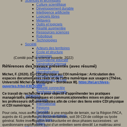
Sciences et techniques
Culture scientifique
Développement durable
Intelligence artificielle
Logiciels libres
Métavers
Outils et logiciels
Réalité augmentée
Ressources sciences
Robotique
Technologies
Société
Acteurs des territoires
Ecole et structure
Economie
(Comité pour la science ouverte, 2022)
Ecosystème éducatif
Génération internet
Références des travaux présentés (avec résumé)
Handicap
Mondialisation
Michet, F. (2020). Du CDI physique au CDI numérique : Articulation des
Normes scolaires
espaces documentaires réels et de l’offre numérique aux usagers [Thèse,
Regards sur l’Ecole
Université Michel de Montaigne – Bordeaux III].
https://tel.archives-
Santé
ouvertes.fr/tel-03035104
Société connectée
Territoires et projets
Ce travail de recherche a pour objectif d’appréhender les pratiques
Territoires
managériales, pédagogiques et communicationnelles mises en place par
Europe
les professeurs documentalistes afin de créer des liens entre CDI physique
International
et CDI numérique.
Régions
Ruralité
Pour cela, nous avons procédé à une enquête de terrain, sur la Région PACA,
Territoires et projets
auprès de 41 professeurs documentalistes, soit 39 CDI de collège ou lycée
Tiers lieux
général. Notre investigation est structurée en deux phases successives : un
Villes
questionnaire exploratoire suivi d’un entretien semi-directif. Le matériau ainsi