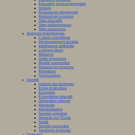
Education environnementale
Histoire
Ressources citoyenneté
Ressources sciences
Sites éducatifs
Sites pédagogiques
Sites ressources
Sciences et techniques
Culture scientifique
Développement durable
Intelligence artificielle
Logiciels libres
Métavers
Outils et logiciels
Réalité augmentée
Ressources sciences
Robotique
Technologies
Société
Acteurs des territoires
Ecole et structure
Economie
Ecosystème éducatif
Génération internet
Handicap
Mondialisation
Normes scolaires
Regards sur l’Ecole
Santé
Société connectée
Territoires et projets
Territoires