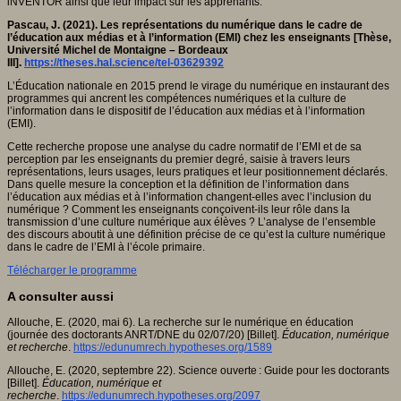
iNVENTOR ainsi que leur impact sur les apprenants.
Pascau, J. (2021). Les représentations du numérique dans le cadre de
l’éducation aux médias et à l’information (EMI) chez les enseignants [Thèse,
Université Michel de Montaigne – Bordeaux
III].
https://theses.hal.science/tel-03629392
L’Éducation nationale en 2015 prend le virage du numérique en instaurant des
programmes qui ancrent les compétences numériques et la culture de
l’information dans le dispositif de l’éducation aux médias et à l’information
(EMI).
Cette recherche propose une analyse du cadre normatif de l’EMI et de sa
perception par les enseignants du premier degré, saisie à travers leurs
représentations, leurs usages, leurs pratiques et leur positionnement déclarés.
Dans quelle mesure la conception et la définition de l’information dans
l’éducation aux médias et à l’information changent-elles avec l’inclusion du
numérique ? Comment les enseignants conçoivent-ils leur rôle dans la
transmission d’une culture numérique aux élèves ? L’analyse de l’ensemble
des discours aboutit à une définition précise de ce qu’est la culture numérique
dans le cadre de l’EMI à l’école primaire.
Télécharger le programme
A consulter aussi
Allouche, E. (2020, mai 6). La recherche sur le numérique en éducation
(journée des doctorants ANRT/DNE du 02/07/20) [Billet].
Éducation, numérique
et recherche
.
https://edunumrech.hypotheses.org/1589
Allouche, E. (2020, septembre 22). Science ouverte : Guide pour les doctorants
[Billet].
Éducation, numérique et
recherche
.
https://edunumrech.hypotheses.org/2097