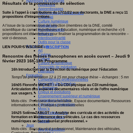
Apprendre et enseigner
Résultats de la commission de sélection
Apprendre
Apprentissages
Suite à l’appel à contributions du 17/11/22 aux doctorants, la DNE a reçu 11
Apprentissages collaboratifs
propositions d’interventions.
Créativité
Culture numérique
A l’issue de la commission de sélection (membres de la DNE, comité
Evaluations
scientifique du carnet Hypothèses « Education, numérique et recherche ») 6
Individualisation
propositions ont été retenues pour finaliser la programmation de la rencontre –
Initiatives
voir ci-dessous.
Interdisciplinarité
Outils pour la classe
Arts et Culture
LIEN POUR S’INSCRIRE :
INSCRIPTION
Art
Cinéma
Rencontre des thèses francophones en accès ouvert – Jeudi 9
Culture
février 2023 16h-18h Programme
Culture et numérique
Dispositifs de médiation
16h Introduction par la Direction du numérique pour l’éducation
Littérature
Formation
Temps de présentation 12 à 15 mn pour chaque thèse – échanges
: 5 mn
Compétences professionnelles
Dispositifs de formation
16h05 Florence MICHET : « Du CDI physique au CDI numérique.
E- formation
Articulation des espaces documentaires réels et de l’offre numérique
Enjeux et évolutions
aux usagers. »
Enseignement supérieur et numérique
Formations hybrides
Mots-clés : Professeur documentaliste, Espace documentaire, Ressources
Formation universitaire
informationnelles, Pratiques professionnelles
Mooc’s
16h25 Solène ZABLOT : « Analyse des curricula et des activités de
Outils collaboratifs
formation en Maintenance des véhicules. Le cas des ressources
Sites ressources
numériques en baccalauréat professionnel. »
Tutorat
Jeux
Mots-clés : Baccalauréat professionnel, Maintenance des véhicules,
Jeu et éducation
Curriculum, Ressources