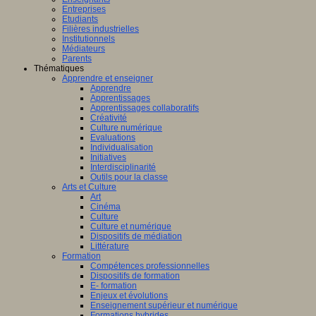
Entreprises
Etudiants
Filières industrielles
Institutionnels
Médiateurs
Parents
Thématiques
Apprendre et enseigner
Apprendre
Apprentissages
Apprentissages collaboratifs
Créativité
Culture numérique
Evaluations
Individualisation
Initiatives
Interdisciplinarité
Outils pour la classe
Arts et Culture
Art
Cinéma
Culture
Culture et numérique
Dispositifs de médiation
Littérature
Formation
Compétences professionnelles
Dispositifs de formation
E- formation
Enjeux et évolutions
Enseignement supérieur et numérique
Formations hybrides