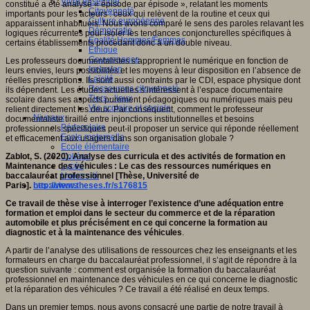
Vivre ensemble
constitué a été analysé « épisode par épisode », relatant les moments
Citoyenneté
importants pour les acteurs : ceux qui relèvent de la routine et ceux qui
Culture européenne
apparaissent inhabituels. Nous avons comparé le sens des paroles relavant les
Démocratie
logiques récurrentes pour isoler les tendances conjoncturelles spécifiques à
Egalité Hommes/Femmes
certains établissements procédant donc à un double niveau.
Ethique
Gouvernance
Les professeurs documentalistes s’approprient le numérique en fonction de
Inclusion
leurs envies, leurs possibilités et les moyens à leur disposition en l’absence de
Laïcité
réelles prescriptions. Ils sont aussi contraints par le CDI, espace physique dont
Ressources citoyenneté
ils dépendent. Les études actuelles s’intéressent à l’espace documentaire
Tiers - lieux
scolaire dans ses aspects purement pédagogiques ou numériques mais peu
Vie scolaire et sociale
relient directement les deux. Par conséquent, comment le professeur
Niveaux
documentaliste tiraillé entre injonctions institutionnelles et besoins
Périscolaire
professionnels spécifiques peut-il proposer un service qui réponde réellement
Ecole maternelle
et efficacement aux usagers dans son organisation globale ?
Ecole élémentaire
Zablot, S. (2020). Analyse des curricula et des activités de formation en
Collège
Maintenance des véhicules : Le cas des ressources numériques en
Lycée
baccalauréat professionnel [Thèse, Université de
Université
Paris].
http://www.theses.fr/s176815
Les auteurs
Ce travail de thèse vise à interroger l’existence d’une adéquation entre
formation et emploi dans le secteur du commerce et de la réparation
automobile et plus précisément en ce qui concerne la formation au
diagnostic et à la maintenance des véhicules
.
A partir de l’analyse des utilisations de ressources chez les enseignants et les
formateurs en charge du baccalauréat professionnel, il s’agit de répondre à la
question suivante : comment est organisée la formation du baccalauréat
professionnel en maintenance des véhicules en ce qui concerne le diagnostic
et la réparation des véhicules ? Ce travail a été réalisé en deux temps.
Dans un premier temps, nous avons consacré une partie de notre travail à