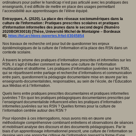
ordinateurs pour pallier le handicap n’est pas articulé avec les pratiques des
enseignants, il est difficile de mettre en place des usages permettant
l’accessibilité aux apprentissages de l’élève équipé.
Entraygues, A. (2020). La place des réseaux socionumériques dans la
culture de l’information : Pratiques prescrites scolaires et pratiques
d’information informelles des jeunes dans le second degré (Numéro
2020BOR30018) [Thèse, Université Michel de Montaigne – Bordeaux
III].
https://tel.archives-ouvertes.fr/tel-03045854
Nos travaux de recherche ont pour but de questionner les enjeux
épistémologiques de la culture de l’information et la place des RSN dans un
contexte scolaire.
À travers le prisme des pratiques d’information prescrites et informelles sur les
RSN, il s’agit d’étudier comment se forme une culture de l’information
multiscalaire et stratiforme. Les pratiques d’information juvéniles sur les RSN,
qui se répartissent entre partage et recherche d’informations et communication
entre pairs, questionnent la pédagogie documentaire mise en œuvre par les
enseignants-documentalistes, responsables, au sein de l’école, de l’Éducation
aux Médias et à l’Information.
Quels liens entre pratiques prescrites documentaires et pratiques informelles
juvéniles ? En quoi les pratiques pédagogiques documentaires prescrites par
l’enseignant documentaliste influencent-elles les pratiques d’information
informelles juvéniles sur les RSN ? Quelles formes pour la culture de
l’information centrée autour des RSN ?
Pour répondre à ces interrogations, nous avons mis en œuvre une
méthodologie compréhensive combinant entretiens et observations de séances
et mobilisant analyse des discours et des documents pédagogiques. Par le
biais d’un apprentissage informationnel prescrit, une culture de l’information se
dessine vers une approche critique de l’information prenant la forme d’une