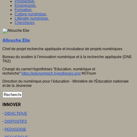
Prospective
,
Enseignants
,
Formation
,
Culture numérique
,
Littératie numérique
,
Chercheurs
,
Allouche Elie
Chef de projet recherche appliquée et incubateur de projets numériques
Bureau du soutien à l’innovation numérique et à la recherche appliquée (DNE
TN2)
Chargé du carnet Hypothèses "Education, numérique et
recherche"
https://edunumrech.hypotheses.org/
#GTnum
Direction du numérique pour l’éducation - Ministère de l'Éducation nationale
et de la Jeunesse
INNOVER
-
DIDACTIQUE
-
DISPOSITIFS
-
PEDAGOGIE