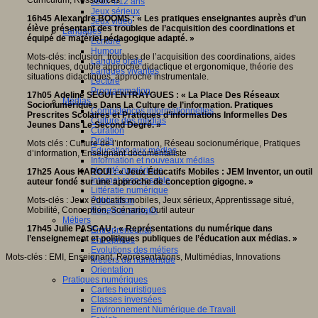
Jeux 4/12 ans
Jeux sérieux
16h45 Alexandre BOOMS : « Les pratiques enseignantes auprès d’un
Jeux vidéo
élève présentant des troubles de l’acquisition des coordinations et
Langages
équipé de matériel pédagogique adapté. »
Ecriture
Humour
Mots-clés: inclusion, troubles de l’acquisition des coordinations, aides
Langue orale
techniques, double approche didactique et ergonomique, théorie des
Langues vivantes
situations didactiques, approche instrumentale.
Lecture
Programmation
17h05 Adeline SEGUI ENTRAYGUES : « La Place Des Réseaux
Médias
Socionumériques Dans La Culture de l’information. Pratiques
Compétences informationnelles
Prescrites Scolaires et Pratiques d’informations Informelles Des
Culture des médias
Jeunes Dans Le Second Degré. »
Curation
Droits
Mots clés : Culture de l’information, Réseau socionumérique, Pratiques
Education aux médias
d’information, Enseignant documentaliste
Information et nouveaux médias
Identité numérique
17h25 Aous KAROUI : « Jeux Éducatifs Mobiles : JEM Inventor, un outil
Internet responsable
auteur fondé sur une approche de conception gigogne. »
Littératie numérique
Mots-clés : Jeux éducatifs mobiles, Jeux sérieux, Apprentissage situé,
Publication
Mobilité, Conception, Scénario, Outil auteur
Réseaux sociaux
Métiers
17h45 Julie PASCAU : « Représentations du numérique dans
Entrepreneuriat
l’enseignement et politiques publiques de l’éducation aux médias. »
Entreprises
Evolutions des métiers
Mots-clés : EMI, Enseignant, Représentations, Multimédias, Innovations
Métiers du numérique
Orientation
Pratiques numériques
Cartes heuristiques
Classes inversées
Environnement Numérique de Travail