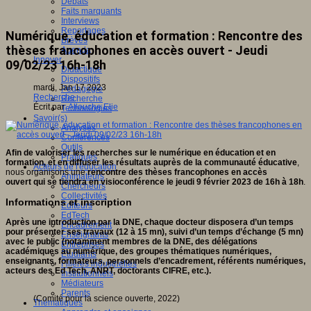
Débats
Faits marquants
Interviews
Reportages
Numérique, éducation et formation : Rencontre des
Brèves
thèses francophones en accès ouvert - Jeudi
Agenda
Innover
09/02/23 16h-18h
Didactique
Dispositifs
mardi, Jan 17 2023
Pédagogie
Recherche
Recherche
Écrit par
Allouche Elie
Technologies
Savoir(s)
Analyses
Conférences
Outils
Afin de
valoriser les recherches sur le numérique en éducation et en
Pratiques
formation, et en diffuser les résultats auprès de la communauté éducative
,
Acteurs de l'éducation
nous organisons une
rencontre des thèses francophones en accès
Animateurs
ouvert qui se tiendra en visioconférence le jeudi 9 février 2023 de 16h à 18h
.
Chercheurs
Collectivités
Informations et inscription
Editeurs
EdTech
Après une introduction par la DNE, chaque docteur disposera d’un temps
Encadrement
pour présenter ses travaux (12 à 15 mn), suivi d’un temps d’échange (5 mn)
Enseignants
avec le public (notamment membres de la DNE, des délégations
Entreprises
académiques au numérique, des groupes thématiques numériques,
Etudiants
enseignants, formateurs, personnels d’encadrement, référents numériques,
Filières industrielles
acteurs des Ed Tech, ANRT, doctorants CIFRE, etc.).
Institutionnels
Médiateurs
Parents
(Comité pour la science ouverte, 2022)
Thématiques