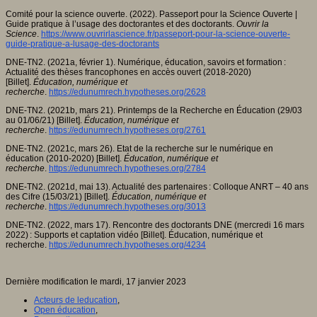
Comité pour la science ouverte. (2022). Passeport pour la Science Ouverte |
Guide pratique à l’usage des doctorantes et des doctorants.
Ouvrir la
Science
.
https://www.ouvrirlascience.fr/passeport-pour-la-science-ouverte-
guide-pratique-a-lusage-des-doctorants
DNE-TN2. (2021a, février 1). Numérique, éducation, savoirs et formation :
Actualité des thèses francophones en accès ouvert (2018-2020)
[Billet].
Éducation, numérique et
recherche
.
https://edunumrech.hypotheses.org/2628
DNE-TN2. (2021b, mars 21). Printemps de la Recherche en Éducation (29/03
au 01/06/21) [Billet].
Éducation, numérique et
recherche
.
https://edunumrech.hypotheses.org/2761
DNE-TN2. (2021c, mars 26). Etat de la recherche sur le numérique en
éducation (2010-2020) [Billet].
Éducation, numérique et
recherche
.
https://edunumrech.hypotheses.org/2784
DNE-TN2. (2021d, mai 13). Actualité des partenaires : Colloque ANRT – 40 ans
des Cifre (15/03/21) [Billet].
Éducation, numérique et
recherche
.
https://edunumrech.hypotheses.org/3013
DNE-TN2. (2022, mars 17). Rencontre des doctorants DNE (mercredi 16 mars
2022) : Supports et captation vidéo [Billet]. Éducation, numérique et
recherche.
https://edunumrech.hypotheses.org/4234
Dernière modification le mardi, 17 janvier 2023
Acteurs de leducation
,
Open éducation
,