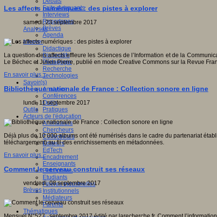
Débats
Faits marquants
Les affects numériques : des pistes à explorer
Interviews
Reportages
samedi, 23 septembre 2017
Brèves
Analyses
Agenda
Innover
Didactique
Dispositifs
La question des affects effleure les Sciences de l’Information et de la Communi
Pédagogie
Le Béchec et Julien Pierre, publié en mode Creative Commons sur la Revue Fra
Recherche
En savoir plus...
Technologies
Savoir(s)
Bibliothèque nationale de France : Collection sonore en ligne
Analyses
Conférences
Outils
lundi, 11 septembre 2017
Pratiques
Outils
Acteurs de l'éducation
Animateurs
Chercheurs
Déjà plus de 10 000 albums ont été numérisés dans le cadre du partenariat établ
Collectivités
téléchargement) au fil des enrichissements en métadonnées.
Editeurs
EdTech
En savoir plus...
Encadrement
Enseignants
Comment le cerveau construit ses réseaux
Entreprises
Etudiants
vendredi, 08 septembre 2017
Filières industrielles
Brèves
Institutionnels
Médiateurs
Parents
Thématiques
Mensuel N°527, septembre 2017 édité par larecherche.fr. Comment l’information