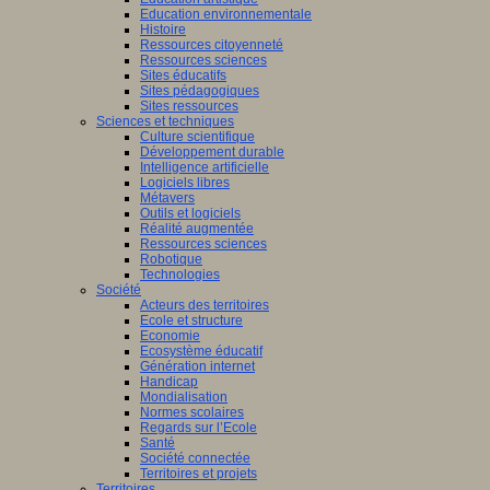
Education environnementale
Histoire
Ressources citoyenneté
Ressources sciences
Sites éducatifs
Sites pédagogiques
Sites ressources
Sciences et techniques
Culture scientifique
Développement durable
Intelligence artificielle
Logiciels libres
Métavers
Outils et logiciels
Réalité augmentée
Ressources sciences
Robotique
Technologies
Société
Acteurs des territoires
Ecole et structure
Economie
Ecosystème éducatif
Génération internet
Handicap
Mondialisation
Normes scolaires
Regards sur l’Ecole
Santé
Société connectée
Territoires et projets
Territoires