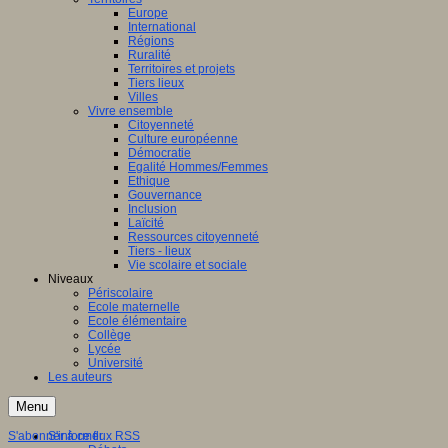
Europe
International
Régions
Ruralité
Territoires et projets
Tiers lieux
Villes
Vivre ensemble
Citoyenneté
Culture européenne
Démocratie
Egalité Hommes/Femmes
Ethique
Gouvernance
Inclusion
Laïcité
Ressources citoyenneté
Tiers - lieux
Vie scolaire et sociale
Niveaux
Périscolaire
Ecole maternelle
Ecole élémentaire
Collège
Lycée
Université
Les auteurs
Menu
S'abonner à ce flux RSS
S'informer