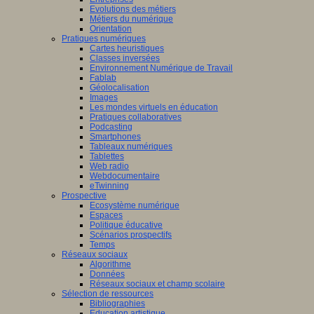
Evolutions des métiers
Métiers du numérique
Orientation
Pratiques numériques
Cartes heuristiques
Classes inversées
Environnement Numérique de Travail
Fablab
Géolocalisation
Images
Les mondes virtuels en éducation
Pratiques collaboratives
Podcasting
Smartphones
Tableaux numériques
Tablettes
Web radio
Webdocumentaire
eTwinning
Prospective
Ecosystème numérique
Espaces
Politique éducative
Scénarios prospectifs
Temps
Réseaux sociaux
Algorithme
Données
Réseaux sociaux et champ scolaire
Sélection de ressources
Bibliographies
Education artistique