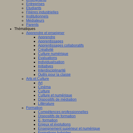
Entreprises
Etudiants
Filières industrielles
Institutionnels
Médiateurs
Parents
Thématiques
Apprendre et enseigner
Apprendre
Apprentissages
Apprentissages collaboratifs
Créativité
Culture numérique
Evaluations
Individualisation
Initiatives
Interdisciplinarité
Outils pour la classe
Arts et Culture
Art
Cinéma
Culture
Culture et numérique
Dispositifs de médiation
Littérature
Formation
Compétences professionnelles
Dispositifs de formation
E- formation
Enjeux et évolutions
Enseignement supérieur et numérique
Formations hybrides