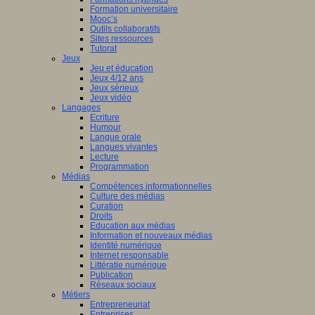
Formation universitaire
Mooc’s
Outils collaboratifs
Sites ressources
Tutorat
Jeux
Jeu et éducation
Jeux 4/12 ans
Jeux sérieux
Jeux vidéo
Langages
Ecriture
Humour
Langue orale
Langues vivantes
Lecture
Programmation
Médias
Compétences informationnelles
Culture des médias
Curation
Droits
Education aux médias
Information et nouveaux médias
Identité numérique
Internet responsable
Littératie numérique
Publication
Réseaux sociaux
Métiers
Entrepreneuriat
Entreprises