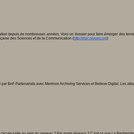
cation depuis de nombreuses années. Voici un dossier pour faire émerger des terrai
nçaise des Sciences et de la Communication (
http://rfsic.revues.org
)
i par BnF-Partenariats avec Memnon Archiving Services et Believe Digital. Les albu
 circule-t-elle au sein du cerveau ? Par quels réseaux ? C’est ce que La Reche