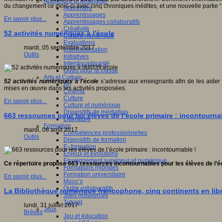
Apprendre et enseigner
du changement ce mois-ci avec cinq chroniques inédites, et une nouvelle partie “
Apprendre
Apprentissages
En savoir plus...
Apprentissages collaboratifs
Créativité
52 activités numériques à l'école
Culture numérique
Evaluations
mardi, 05 septembre 2017
Individualisation
Outils
Initiatives
Interdisciplinarité
Outils pour la classe
Arts et Culture
52 activités numériques à l'école
s’adresse aux enseignants afin de les aider
Art
mises en œuvre dans les activités proposées.
Cinéma
Culture
En savoir plus...
Culture et numérique
Dispositifs de médiation
663 ressources pour les élèves de l’école primaire : incontourna
Littérature
Formation
mardi, 08 août 2017
Compétences professionnelles
Outils
Dispositifs de formation
E- formation
Enjeux et évolutions
Enseignement supérieur et numérique
Ce répertoire propose 663 ressources incontournables pour les élèves de l’écol
Formations hybrides
Formation universitaire
En savoir plus...
Mooc’s
Outils collaboratifs
La Bibliothèque numérique francophone, cinq continents en lib
Sites ressources
Tutorat
lundi, 31 juillet 2017
Jeux
Brèves
Jeu et éducation