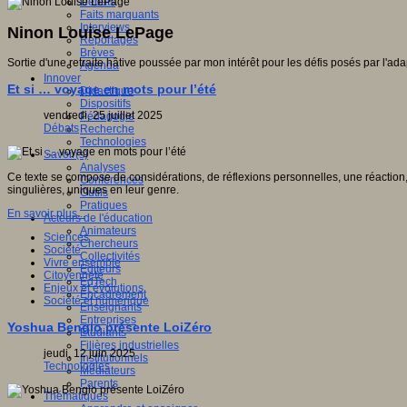
Débats
Faits marquants
Interviews
Ninon Louise LePage
Reportages
Brèves
Sortie d'une retraite hâtive poussée par mon intérêt pour les défis posés par l
Agenda
Innover
Et si … voyage en mots pour l’été
Didactique
Dispositifs
vendredi, 25 juillet 2025
Pédagogie
Débats
Recherche
Technologies
Savoir(s)
Analyses
Ce texte se compose de considérations, de réflexions personnelles, une réaction, 
Conférences
singulières, uniques en leur genre.
Outils
Pratiques
En savoir plus...
Acteurs de l'éducation
Animateurs
Sciences
Chercheurs
Société
Collectivités
Vivre ensemble
Editeurs
Citoyenneté
EdTech
Enjeux et évolutions
Encadrement
Société et numérique
Enseignants
Entreprises
Yoshua Bengio présente LoiZéro
Etudiants
Filières industrielles
jeudi, 12 juin 2025
Institutionnels
Technologies
Médiateurs
Parents
Thématiques