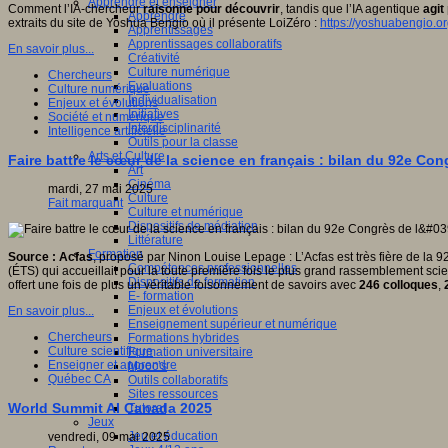
Apprendre et enseigner
Comment l’IA-chercheur
raisonne pour découvrir
, tandis que l’IA agentique
agit
Apprendre
extraits du site de Yoshua Bengio où il présente LoiZéro :
https://yoshuabengio.or
Apprentissages
Apprentissages collaboratifs
En savoir plus...
Créativité
Culture numérique
Chercheurs
Evaluations
Culture numérique
Individualisation
Enjeux et évolutions
Initiatives
Société et numérique
Interdisciplinarité
Intelligence artificielle
Outils pour la classe
Arts et Culture
Faire battre le cœur de la science en français : bilan du 92e Con
Art
Cinéma
mardi, 27 mai 2025
Culture
Fait marquant
Culture et numérique
Dispositifs de médiation
Littérature
Formation
Source : Acfas
, proposé par Ninon Louise Lepage : L’Acfas est très fière de la
Compétences professionnelles
(ÉTS) qui accueillait pour la toute première fois le plus grand rassemblement scien
Dispositifs de formation
offert une fois de plus un véritable foisonnement de savoirs avec
246 colloques
,
E- formation
Enjeux et évolutions
En savoir plus...
Enseignement supérieur et numérique
Chercheurs
Formations hybrides
Culture scientifique
Formation universitaire
Enseigner et apprendre
Mooc’s
Québec CA
Outils collaboratifs
Sites ressources
World Summit AI Canada 2025
Tutorat
Jeux
Jeu et éducation
vendredi, 09 mai 2025