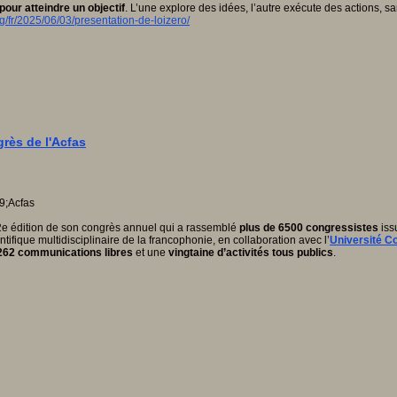
 pour atteindre un objectif
. L’une explore des idées, l’autre exécute des actions, s
g/fr/2025/06/03/presentation-de-loizero/
grès de l'Acfas
 92e édition de son congrès annuel qui a rassemblé
plus de 6500 congressistes
iss
tifique multidisciplinaire de la francophonie, en collaboration avec l’
Université C
262 communications libres
et une
vingtaine d’activités tous publics
.