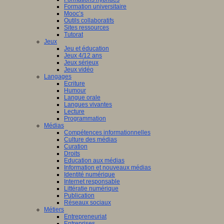
Formation universitaire
Mooc’s
Outils collaboratifs
Sites ressources
Tutorat
Jeux
Jeu et éducation
Jeux 4/12 ans
Jeux sérieux
Jeux vidéo
Langages
Ecriture
Humour
Langue orale
Langues vivantes
Lecture
Programmation
Médias
Compétences informationnelles
Culture des médias
Curation
Droits
Education aux médias
Information et nouveaux médias
Identité numérique
Internet responsable
Littératie numérique
Publication
Réseaux sociaux
Métiers
Entrepreneuriat
Entreprises