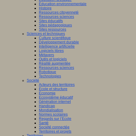
Education environnementale
Histoire
Ressources citoyenneté
Ressources sciences
Sites éducatifs
Sites pédagogiques
Sites ressources
Sciences et techniques
Culture scientifique
Développement durable
Intelligence artificielle
Logiciels libres
Métavers
Outils et logiciels
Réalité augmentée
Ressources sciences
Robotique
Technologies
Société
Acteurs des territoires
Ecole et structure
Economie
Ecosystème éducatif
Génération internet
Handicap
Mondialisation
Normes scolaires
Regards sur l’Ecole
Santé
Société connectée
Territoires et projets
Territoires