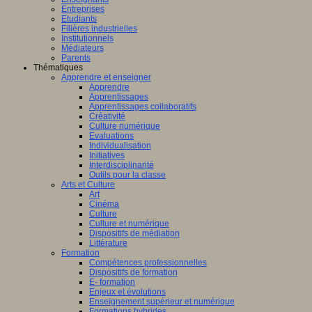
Entreprises
Etudiants
Filières industrielles
Institutionnels
Médiateurs
Parents
Thématiques
Apprendre et enseigner
Apprendre
Apprentissages
Apprentissages collaboratifs
Créativité
Culture numérique
Evaluations
Individualisation
Initiatives
Interdisciplinarité
Outils pour la classe
Arts et Culture
Art
Cinéma
Culture
Culture et numérique
Dispositifs de médiation
Littérature
Formation
Compétences professionnelles
Dispositifs de formation
E- formation
Enjeux et évolutions
Enseignement supérieur et numérique
Formations hybrides