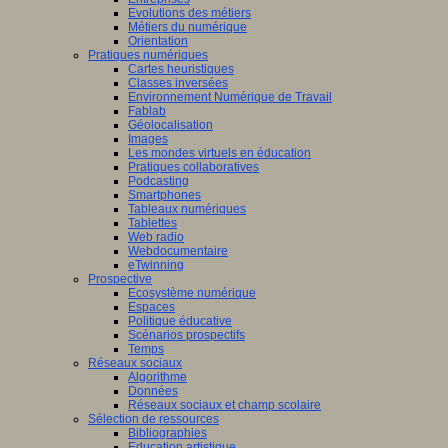
Evolutions des métiers
Métiers du numérique
Orientation
Pratiques numériques
Cartes heuristiques
Classes inversées
Environnement Numérique de Travail
Fablab
Géolocalisation
Images
Les mondes virtuels en éducation
Pratiques collaboratives
Podcasting
Smartphones
Tableaux numériques
Tablettes
Web radio
Webdocumentaire
eTwinning
Prospective
Ecosystème numérique
Espaces
Politique éducative
Scénarios prospectifs
Temps
Réseaux sociaux
Algorithme
Données
Réseaux sociaux et champ scolaire
Sélection de ressources
Bibliographies
Education artistique