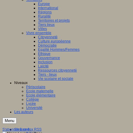
Europe
International
Régions
Ruralité
Territoires et projets
Tiers lieux
Villes
Vivre ensemble
Citoyenneté
Culture européenne
Démocratie
Egalité Hommes/Femmes
Ethique
Gouvernance
Inclusion
Laïcité
Ressources citoyenneté
Tiers - lieux
Vie scolaire et sociale
Niveaux
Périscolaire
Ecole maternelle
Ecole élémentaire
Collège
Lycée
Université
Les auteurs
Menu
S'abonner à ce flux RSS
S'informer