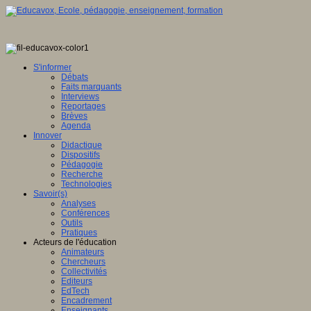
ence
tionale,
tique
S'informer
Débats
ve
Faits marquants
Interviews
E
ence
Reportages
Brèves
eur
Agenda
Innover
Didactique
en
mé
e,
Dispositifs
ation
Pédagogie
Recherche
gence
Technologies
lle
it
Savoir(s)
Analyses
u
Conférences
lement
Outils
Pratiques
sée
Acteurs de l'éducation
ntement
Animateurs
ration
Chercheurs
e
Collectivités
Editeurs
che
EdTech
Encadrement
ion
ois
Enseignants