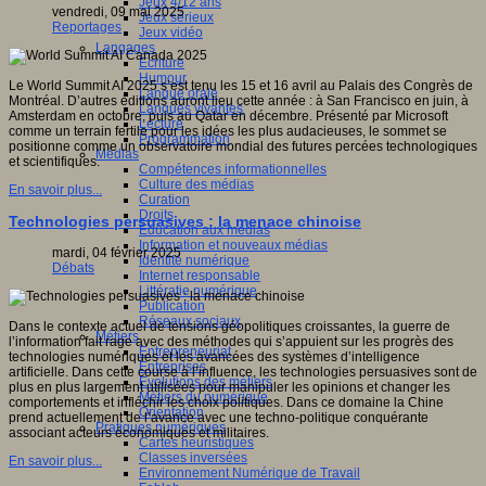
Jeux 4/12 ans
vendredi, 09 mai 2025
Jeux sérieux
Reportages
Jeux vidéo
sité
Langages
Ecriture
c
Humour
Le World Summit AI 2025 s’est tenu les 15 et 16 avril au Palais des Congrès de
Langue orale
al
Montréal. D’autres éditions auront lieu cette année : à San Francisco en juin, à
Langues vivantes
),
Amsterdam en octobre, puis au Qatar en décembre. Présenté par Microsoft
Lecture
comme un terrain fertile pour les idées les plus audacieuses, le sommet se
Programmation
positionne comme un observatoire mondial des futures percées technologiques
Médias
ique
et scientifiques.
Compétences informationnelles
ent
Culture des médias
if
En savoir plus...
Curation
Droits
Technologies persuasives : la menace chinoise
Education aux médias
Information et nouveaux médias
mardi, 04 février 2025
Identité numérique
Débats
Internet responsable
ves
Littératie numérique
Publication
ches
Réseaux sociaux
ntes
Dans le contexte actuel de tensions géopolitiques croissantes, la guerre de
Métiers
l’information fait rage avec des méthodes qui s’appuient sur les progrès des
Entrepreneuriat
technologies numériques et les avancées des systèmes d’intelligence
Entreprises
ne
artificielle. Dans cette course à l’influence, les technologies persuasives sont de
Evolutions des métiers
plus en plus largement utilisées pour manipuler les opinions et changer les
Métiers du numérique
comportements et infléchir les choix politiques. Dans ce domaine la Chine
Orientation
res,
prend actuellement de l’avance avec une techno-politique conquérante
Pratiques numériques
tions,
associant acteurs économiques et militaires.
Cartes heuristiques
ires
Classes inversées
En savoir plus...
Environnement Numérique de Travail
ntions