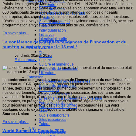
Apprendre et enseigner
Palais des congrès de Montréal sera l’hôte d’ALL IN 2025, troisième édition de
Apprendre
ctive
l’événement initié par Scale AI et organisé en collaboration avec Mila. Plus de 6
Apprentissages
ve,
000 participants de près de 40 pays sont attendus, dont des dirigeants
Apprentissages collaboratifs
ientifique,
d’entreprise, des chercheurs, des responsables politiques et des innovateurs.
Créativité
que,
L’événement se veut un carrefour pour l’écosystème canadien de l’IA, avec une
Culture numérique
pédagogique,
programmation ambitieuse réunissant plus de 200 conférenciers.
Evaluations
gnitive,
Individualisation
ophique
En savoir plus...
Initiatives
Interdisciplinarité
que.
La conférence des grandes tendances de l’innovation et du
Outils pour la classe
numérique était de retour le 13 mai !
Arts et Culture
Art
ipe
vendredi, 30 mai 2025
Cinéma
Fait marquant
Culture
che
Culture et numérique
Dispositifs de médiation
ion
Littérature
fique
Formation
La
conférence des grandes tendances de l'innovation et du numérique
était
Compétences professionnelles
logique
de retour au CGR Bordeaux
Le Français
en plein cœur de Bordeaux. Chaque
Dispositifs de formation
T)
année, depuis 2007, les signaux numériques présentent une photographie de
E- formation
nos comportements, des technologies en croissance, des scénarios qui
Enjeux et évolutions
avancent...Un temps d'arrêt pour une réflexion partager avec des centaines de
Enseignement supérieur et numérique
pement
personnes, en présence ou en ligne et en différé, également un rendez-vous
Formations hybrides
pour découvrir l’ensemble des
pépites Unitec
accompagnées.
En voici
Formation universitaire
eurs
quelques courts extraits. Accès à la totalité des signaux en fin d'article.
Mooc’s
ionnels
Source : Unitec
Outils collaboratifs
Sites ressources
ants
En savoir plus...
Tutorat
Jeux
World Summit AI Canada 2025
Jeu et éducation
urs.