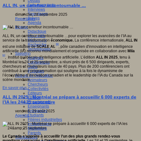
Débats
gnition,
Faits marquants
ALL IN, un carrefour incontournable …
e
Interviews
,
Reportages
dimanche, 28 septembre 2025
Brèves
e).
Reportages
Agenda
Innover
Didactique
Dispositifs
ALL IN, un carrefour incontournable …pour explorer les avancées de l’IA au
Pédagogie
service de la transformation
économique.
La conférence internationale,
ALL IN
Recherche
[i]
est une initiative de
SCALE AI.
, pôle canadien d'innovation en intelligence
Technologies
artificielle (IA) reconnu mondialement et organisée en collaboration avec
Mila
Savoir(s)
tes
[ii]
, Institut québécois d'intelligence artificielle. L’édition
ALL IN 2025
, tenu à
Analyses
e,
Montréal les 24 et 25 septembre, a réuni près de 6 500 dirigeants, experts,
Conférences
olaire
chercheurs et innovateurs issus de 40 pays. Plus de 200 conférenciers ont
Outils
contribué à une programmation qui souligne à la fois le dynamisme de
Pratiques
que,
l’écosystème d’innovation canadien et le leadership de l’IA du Canada sur la
Acteurs de l'éducation
scène mondiale.
Animateurs
,
Chercheurs
En savoir plus...
Collectivités
a
Editeurs
ALL IN 2025 : Montréal se prépare à accueillir 6 000 experts de
EdTech
l’IA les 24&25 septembre
Encadrement
Enseignants
Entreprises
vendredi, 29 août 2025
.
Etudiants
Agenda
Filières industrielles
Institutionnels
Médiateurs
Parents
s
Le Canada s’apprête à accueillir l’un des plus grands rendez-vous
Thématiques
mondiaux consacrés à l’intelligence artificielle.
Les 24 et 25 septembre, le