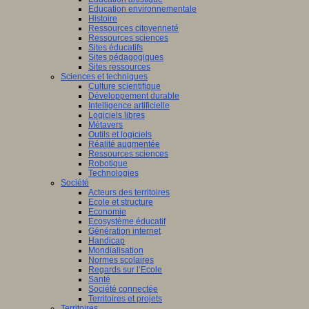
Education environnementale
Histoire
Ressources citoyenneté
ants
Ressources sciences
nent
Sites éducatifs
Sites pédagogiques
sus
Sites ressources
entissage)
Sciences et techniques
Culture scientifique
ment
Développement durable
Intelligence artificielle
Logiciels libres
Métavers
Outils et logiciels
tissage).
Réalité augmentée
Ressources sciences
Robotique
Technologies
Société
Acteurs des territoires
dre,
Ecole et structure
Economie
Ecosystème éducatif
Génération internet
eurs
Handicap
Mondialisation
Normes scolaires
Regards sur l’Ecole
tion,
Santé
Société connectée
Territoires et projets
Territoires