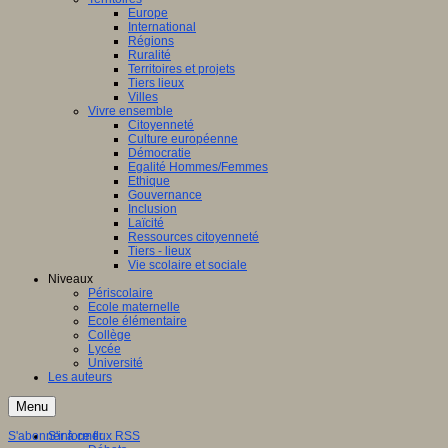
Europe
ation
International
Régions
aux
Ruralité
Territoires et projets
ntissage,
Tiers lieux
Villes
Vivre ensemble
ques
Citoyenneté
Culture européenne
Démocratie
Egalité Hommes/Femmes
Ethique
Gouvernance
nent
Inclusion
Laïcité
Ressources citoyenneté
entissage
Tiers - lieux
inaires
Vie scolaire et sociale
Niveaux
le
Périscolaire
Ecole maternelle
s,
Ecole élémentaire
Collège
es
Lycée
Université
tion
Les auteurs
ne)
Menu
ersaux
gulation,
S'abonner à ce flux RSS
S'informer
nement,