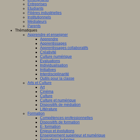
fique
ligence
Entreprises
lle.
Etudiants
logique
on
Filières industrielles
T
Institutionnels
Médiateurs
Parents
Thématiques
Apprendre et enseigner
al
Apprendre
Apprentissages
amment
Apprentissages collaboratifs
sé
Créativité
Culture numérique
bre,
Evaluations
er
Individualisation
Initiatives
Interdisciplinarité
Outils pour la classe
Arts et Culture
Art
nts,
Cinéma
AP
,
Culture
(Centre
eurs
Culture et numérique
e
Dispositifs de médiation
teurs
Littérature
ntissage
Formation
Compétences professionnelles
Dispositifs de formation
mance)
E- formation
Enjeux et évolutions
Enseignement supérieur et numérique
Formations hybrides