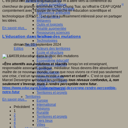
Sciences et techniques
C’est peut-être ce titre énigmatique qui m’a attiré vers la conférence du
Culture scientifique
[i]
chercheur de grande renommée, Chin-Chung Tsai, qu’offrait le CEAP UQAM
Développement durable
conjointement avec l'Équipe de recherche en éducation scientifique et
Intelligence artificielle
[ii]
technologique (EREST
) et qui m’a suffisamment intéressé pour en partager
Logiciels libres
les idées.
Métavers
Outils et logiciels
En savoir plus...
Réalité augmentée
Ressources sciences
L'éducation dans le choc des mutations
Robotique
Technologies
dimanche, 01 septembre 2024
Société
Editos
Acteurs des territoires
Ecole et structure
Economie
Ecosystème éducatif
«
Être attentifs aux évolutions et réactifs
lorsqu’on est enseignant,
Génération internet
responsable associatif, politique, médiateur. Nous devons être absolument
Handicap
maître
de ce nouveau monde, car ce que nous vivons ce n’est pas seulement
Mondialisation
une crise, c’est un nouveau monde «
ouvert et créatif
». C’est ce que disait
Normes scolaires
Marcel Desvergne exhortant les politiques
tous niveaux confondus, à, non
Regards sur l’Ecole
seulement s’investir, mais à rendre perceptible notre futur
.
Santé
https://www.educavox.fr/alaune/marcel-desvergne-rendre-perceptible-
Société connectée
notre-futur
Territoires et projets
Territoires
En savoir plus...
Europe
International
Précédent
Régions
1
Ruralité
2
Territoires et projets
3
Tiers lieux
4
Villes
5