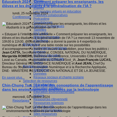
Fablab
Educatech 2024 : Comment préparer les enseignants, les
Géolocalisation
élèves et les étudiants à la généralisation de l’IA ?
Images
es,
Les mondes virtuels en éducation
s
lundi, 25 novembre 2024
Pratiques collaboratives
Conférences
Podcasting
.
Smartphones
/erest.uqam.ca/a-
Tableaux numériques
/
Tablettes
Web radio
« Eduquer à l’intelligence artificielle » Comment préparer les enseignants, les
Webdocumentaire
élèves et les étudiants à la généralisation de l’IA ? Le mercredi 13 novembre de
eTwinning
10h30 à 11h30, @Educatechexpo a donné la parole à 4 expert(e)s du
Prospective
numérique et de l’IA, lors d’une table ronde sur les possibilités
Ecosystème numérique
d’accompagnement à mettre en oeuvre au quotidien, pour tous les publics
:
Espaces
Jean CATTA,
Secrétaire Général, CONSEIL NATIONAL DU NUMÉRIQUE,
Politique éducative
Margarida ROMERO,
Maîtresse de conférence, Universités Côte d'Azur et
Scénarios prospectifs
Laval au Canada, responsable du GTNum #Scol_IA,
Jean-François LUCAS,
Temps
Directeur Général RENAISSANCE NUMÉRIQUE et
Axel JEAN,
Chef Du
Réseaux sociaux
Bureau du Soutien à l'Innovation Numérique et à la Recherche Appliquée,
Algorithme
DNE- MINISTÈRE DE L'ÉDUCATION NATIONALE ET DE LA JEUNESSE.
Données
Réseaux sociaux et champ scolaire
En savoir plus...
Sélection de ressources
Bibliographies
Chin-Chung Tsai : Le rôle des conceptions de l’apprentissage
Education artistique
dans les environnements améliorés par la technologie
Education environnementale
Histoire
mercredi, 02 octobre 2024
Ressources citoyenneté
Reportages
Ressources sciences
Sites éducatifs
Sites pédagogiques
Sites ressources