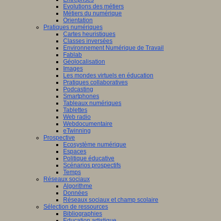
Evolutions des métiers
Métiers du numérique
Orientation
tissage
Pratiques numériques
Cartes heuristiques
mance,
/www.scaleai.ca/fr/
Classes inversées
Environnement Numérique de Travail
Fablab
ctives
Géolocalisation
Images
Les mondes virtuels en éducation
Pratiques collaboratives
Podcasting
eurs
Smartphones
/mila.quebec/fr
Tableaux numériques
que
Tablettes
naires,
Web radio
didactique,
Webdocumentaire
eTwinning
pédagogie
Prospective
Ecosystème numérique
Espaces
ciences
Politique éducative
Scénarios prospectifs
tion
Temps
Réseaux sociaux
iner
Algorithme
Données
ons
Réseaux sociaux et champ scolaire
Sélection de ressources
Bibliographies
Education artistique