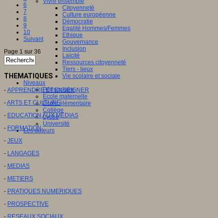
Vivre ensemble
6
Citoyenneté
7
Culture européenne
8
Démocratie
9
Egalité Hommes/Femmes
10
Ethique
Suivant
Gouvernance
Inclusion
Page 1 sur 36
Laïcité
Ressources citoyenneté
Tiers - lieux
THEMATIQUES
Vie scolaire et sociale
Niveaux
Périscolaire
-
APPRENDRE ET ENSEIGNER
Ecole maternelle
-
ARTS ET CULTURE
Ecole élémentaire
Collège
-
EDUCATION AUX MEDIAS
Lycée
Université
-
FORMATION
Les auteurs
-
JEUX
-
LANGAGES
-
MEDIAS
-
METIERS
-
PRATIQUES NUMERIQUES
-
PROSPECTIVE
-
RESEAUX SOCIAUX