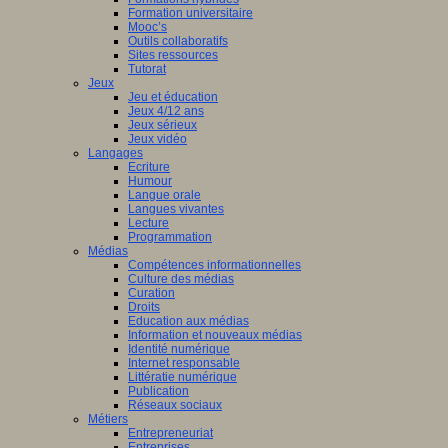
nciers
Formation universitaire
che
Mooc’s
ué
Outils collaboratifs
pe
Sites ressources
Tutorat
mmation
Jeux
Jeu et éducation
es
ne
Jeux 4/12 ans
eur.e.s
Jeux sérieux
Jeux vidéo
t.e.s
Langages
ur.e.s
Ecriture
isme
Humour
es
Langue orale
st
è
me
Langues vivantes
tion.
ation
Lecture
en
Programmation
s
Médias
Compétences informationnelles
che
ship
Culture des médias
Curation
es
Droits
Education aux médias
a
Information et nouveaux médias
lent
Identité numérique
airement
Internet responsable
Littératie numérique
le.
Publication
Réseaux sociaux
Métiers
aux
Entrepreneuriat
Entreprises