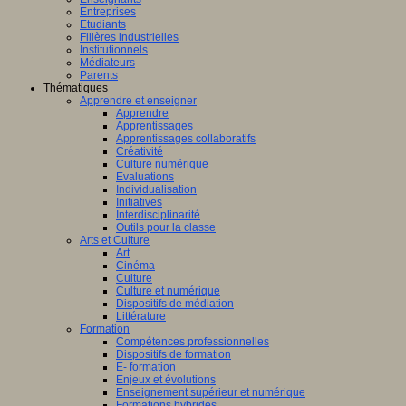
Entreprises
Etudiants
Filières industrielles
Institutionnels
Médiateurs
Parents
Thématiques
Apprendre et enseigner
Apprendre
Apprentissages
Apprentissages collaboratifs
Créativité
Culture numérique
Evaluations
Individualisation
Initiatives
Interdisciplinarité
Outils pour la classe
Arts et Culture
Art
Cinéma
Culture
Culture et numérique
Dispositifs de médiation
Littérature
Formation
Compétences professionnelles
Dispositifs de formation
E- formation
Enjeux et évolutions
Enseignement supérieur et numérique
Formations hybrides