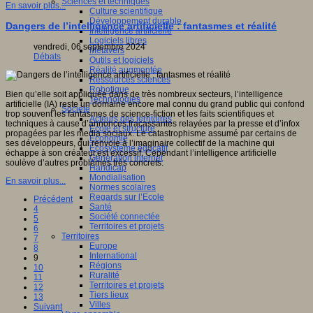
Sciences et techniques
En savoir plus...
Culture scientifique
Développement durable
Dangers de l’intelligence artificielle : fantasmes et réalité
Intelligence artificielle
Logiciels libres
vendredi, 06 septembre 2024
Métavers
Débats
Outils et logiciels
Réalité augmentée
Ressources sciences
Robotique
Bien qu’elle soit appliquée dans de très nombreux secteurs, l’intelligence
Technologies
artificielle (IA) reste un domaine encore mal connu du grand public qui confond
Société
trop souvent les fantasmes de science-fiction et les faits scientifiques et
Acteurs des territoires
techniques à cause d’annonces fracassantes relayées par la presse et d’infox
Ecole et structure
propagées par les media sociaux. Le catastrophisme assumé par certains de
Economie
ses développeurs, qui renvoie à l’imaginaire collectif de la machine qui
Ecosystème éducatif
échappe à son créateur,est excessif. Cependant l’intelligence artificielle
Génération internet
soulève d’autres problèmes très concrets.
Handicap
Mondialisation
En savoir plus...
Normes scolaires
Regards sur l’Ecole
Précédent
Santé
4
Société connectée
5
Territoires et projets
6
Territoires
7
Europe
8
International
9
Régions
10
Ruralité
11
Territoires et projets
12
Tiers lieux
13
Villes
Suivant