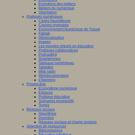
Evolutions des métiers
Métiers du numérique
Orientation
Pratiques numériques
Cartes heuristiques
Classes inversées
Environnement Numérique de Travail
Fablab
Géolocalisation
Images
Les mondes virtuels en éducation
Pratiques collaboratives
Podcasting
Smartphones
Tableaux numériques
Tablettes
Web radio
Webdocumentaire
eTwinning
Prospective
Ecosystème numérique
Espaces
Politique éducative
Scénarios prospectifs
Temps
Réseaux sociaux
Algorithme
Données
Réseaux sociaux et champ scolaire
Sélection de ressources
Bibliographies
Education artistique