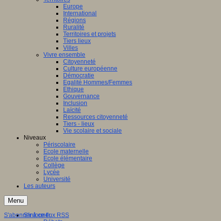
Europe
International
Régions
Ruralité
Territoires et projets
Tiers lieux
Villes
Vivre ensemble
Citoyenneté
Culture européenne
Démocratie
Egalité Hommes/Femmes
Ethique
Gouvernance
Inclusion
Laïcité
Ressources citoyenneté
Tiers - lieux
Vie scolaire et sociale
Niveaux
Périscolaire
Ecole maternelle
Ecole élémentaire
Collège
Lycée
Université
Les auteurs
Menu
S'abonner à ce flux RSS
S'informer