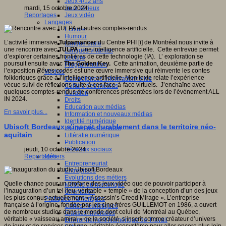
Jeux 4/12 ans
Jeux sérieux
mardi, 15 octobre 2024
Jeux vidéo
Reportages
Langages
Ecriture
Humour
L’activité immersive
Tulpamancer
du Centre PHI [i] de Montréal nous invite à
Langue orale
une rencontre avec
TULPA
, une intelligence artificielle. Cette entrevue permet
Langues vivantes
d’explorer certaines frontières de cette technologie (IA). L’ exploration se
Lecture
poursuit ensuite avec
The Golden Key.
Cette animation, deuxième partie de
Programmation
l’exposition
Rêves codés
est une œuvre immersive qui réinvente les contes
Médias
folkloriques grâce à l’intelligence artificielle. Mon texte relate l’expérience
Compétences informationnelles
vécue suivi de réflexions suite à ces face-à-face virtuels. J’enchaîne avec
Culture des médias
quelques comptes-rendus de conférences présentées lors de l’évènement ALL
Curation
IN 2024.
Droits
Education aux médias
En savoir plus...
Information et nouveaux médias
Identité numérique
Ubisoft Bordeaux s’inscrit durablement dans le territoire néo-
Internet responsable
aquitain
Littératie numérique
Publication
Réseaux sociaux
jeudi, 10 octobre 2024
Métiers
Reportages
Entrepreneuriat
Entreprises
Evolutions des métiers
Quelle chance pour un profane des jeux vidéo que de pouvoir participer à
Métiers du numérique
l’inauguration d’un tel lieu, véritable « temple » de la conception d’un des jeux
Orientation
les plus connus actuellement « Assassin’s Creed Mirage ». L’entreprise
Pratiques numériques
française à l’origine, fondée par les cinq frères GUILLEMOT en 1986, a ouvert
Cartes heuristiques
de nombreux studios dans le monde dont celui de Montréal au Québec,
Classes inversées
véritable « vaisseau amiral » de la société, s’inscrit comme créateur d’univers
Environnement Numérique de Travail