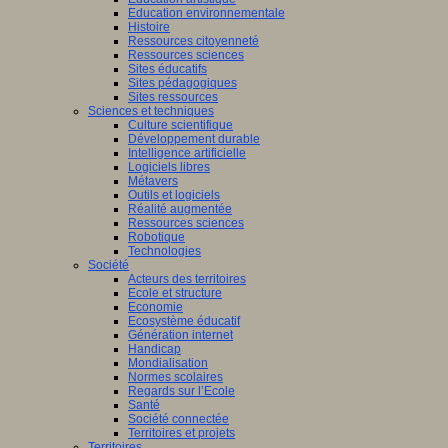
Education environnementale
Histoire
Ressources citoyenneté
Ressources sciences
Sites éducatifs
Sites pédagogiques
Sites ressources
Sciences et techniques
Culture scientifique
Développement durable
Intelligence artificielle
Logiciels libres
Métavers
Outils et logiciels
Réalité augmentée
Ressources sciences
Robotique
Technologies
Société
Acteurs des territoires
Ecole et structure
Economie
Ecosystème éducatif
Génération internet
Handicap
Mondialisation
Normes scolaires
Regards sur l’Ecole
Santé
Société connectée
Territoires et projets
Territoires