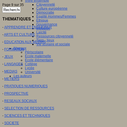
Vivre ensemble
Citoyenneté
Page 9 sur 35
Culture européenne
Démocratie
Egalité Hommes/Femmes
THEMATIQUES
Ethique
Gouvernance
-
APPRENDRE ET ENSEIGNER
Inclusion
Laïcité
-
ARTS ET CULTURE
Ressources citoyenneté
Tiers - lieux
-
EDUCATION AUX MEDIAS
Vie scolaire et sociale
Niveaux
-
FORMATION
Périscolaire
Ecole maternelle
-
JEUX
Ecole élémentaire
-
LANGAGES
Collège
Lycée
-
MEDIAS
Université
Les auteurs
-
METIERS
-
PRATIQUES NUMERIQUES
-
PROSPECTIVE
-
RESEAUX SOCIAUX
-
SELECTION DE RESSOURCES
-
SCIENCES ET TECHNIQUES
-
SOCIETE