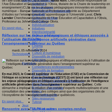
Apprendre et enseigner
de l’axe Éducation et Capacitation :
Nadia Naffi
, Chercheuse responsable de
Apprendre
l’Axe Éducation et Capacitation à l’Obvia, titulaire de la Chaire de leadership en
Apprentissages
enseignement (CLE) sur les pratiques pédagogiques innovantes en contexte
Apprentissages collaboratifs
numérique – Banque Nationale et Professeure adjointe au Département
Créativité
d’études sur l’enseignement et l’apprentissage à l’Université Laval,
Chris
Culture numérique
Larnder
Chercheur responsable de l’Axe Éducation et Capacitation à l’Obvia,
Evaluations
Professeur au John Abbott College Obvia.
Individualisation
En savoir plus...
Initiatives
Interdisciplinarité
Réflexion sur les enjeux pédagogiques et éthiques associés à
Outils pour la classe
Arts et Culture
l’utilisation de l’intelligence artificielle générative dans
Art
l’enseignement supérieur au Québec
Cinéma
Culture
mardi, 05 novembre 2024
Culture et numérique
Technologies
Dispositifs de médiation
Littérature
Formation
Compétences professionnelles
Dispositifs de formation
E- formation
En mai 2023, le Conseil supérieur de l’éducation (CSE) et la Commission de
Enjeux et évolutions
l’éthique en science et en technologie (CEST) [i] ont lancé une réflexion sur
Enseignement supérieur et numérique
les enjeux pédagogiques et éthiques associés à l’utilisation de l’intelligence
Formations hybrides
artificielle générative dans l’enseignement supérieur au Québec
. Cette
Formation universitaire
démarche a impliqué la création d'un comité d’experts multidisciplinaire et une
Mooc’s
consultation des universités, des collèges ainsi que des organismes clés de
Outils collaboratifs
l’écosystème de l’enseignement supérieur québécois.
Sites ressources
En savoir plus...
Tutorat
Jeux
Rencontre avec TULPA et autres comptes-rendus
Jeu et éducation