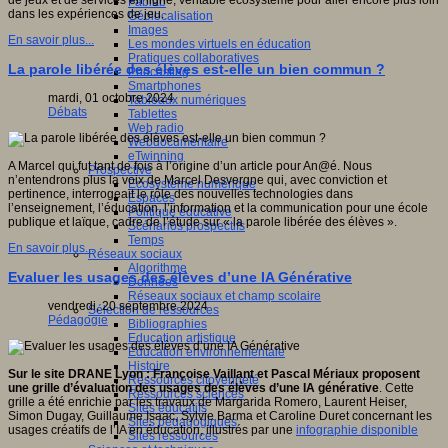
de jeux et de services en ligne, véritable écosystème pour aller encore plus loin
Fablab
dans les expériences de jeu.
Géolocalisation
Images
En savoir plus...
Les mondes virtuels en éducation
Pratiques collaboratives
La parole libérée des élèves est-elle un bien commun ?
Podcasting
Smartphones
mardi, 01 octobre 2024
Tableaux numériques
Débats
Tablettes
Web radio
Webdocumentaire
eTwinning
A Marcel qui fut tant de fois à l’origine d’un article pour An@é. Nous
Prospective
n’entendrons plus la voix de Marcel Desvergne qui, avec conviction et
Ecosystème numérique
pertinence, interrogeait le rôle des nouvelles technologies dans
Espaces
l’enseignement, l’éducation, l’information et la communication pour une école
Politique éducative
publique et laïque, cadre de l’étude sur « la parole libérée des élèves ».
Scénarios prospectifs
Temps
En savoir plus...
Réseaux sociaux
Algorithme
Evaluer les usages des élèves d’une IA Générative
Données
Réseaux sociaux et champ scolaire
vendredi, 20 septembre 2024
Sélection de ressources
Pédagogie
Bibliographies
Education artistique
Education environnementale
Histoire
Sur le site DRANE Lyon : Françoise Vaillant et Pascal Mériaux proposent
Ressources citoyenneté
une grille d’évaluation des usages des élèves d’une IA générative
. Cette
Ressources sciences
grille a été enrichie par les travaux de Margarida Romero, Laurent Heiser,
Sites éducatifs
Simon Dugay, Guillaume Isaac, Sylvie Barma et Caroline Duret concernant les
Sites pédagogiques
usages créatifs de l’IA en éducation, illustrés par une
infographie disponible
Sites ressources