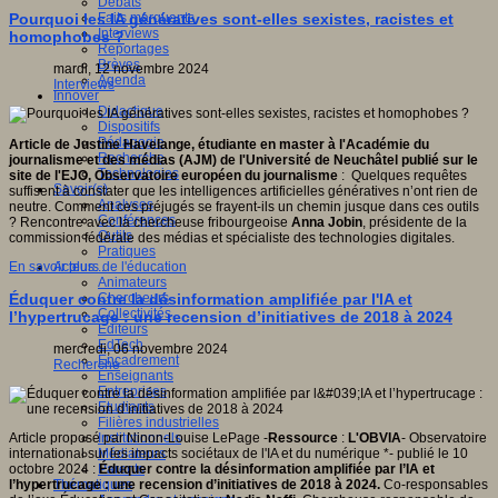
Débats
Faits marquants
Pourquoi les IA génératives sont-elles sexistes, racistes et
Interviews
homophobes ?
Reportages
Brèves
mardi, 12 novembre 2024
Agenda
Interviews
Innover
Didactique
Dispositifs
Pédagogie
Article de Justine Havelange, étudiante en master à l'Académie du
Recherche
journalisme et des médias (AJM) de l'Université de Neuchâtel publié sur le
Technologies
site de l'EJO, Observatoire européen du journalisme
: Quelques requêtes
Savoir(s)
suffisent à constater que les intelligences artificielles génératives n’ont rien de
Analyses
neutre. Comment ces préjugés se frayent-ils un chemin jusque dans ces outils
Conférences
? Rencontre avec la chercheuse fribourgeoise
Anna Jobin
, présidente de la
Outils
commission fédérale des médias et spécialiste des technologies digitales.
Pratiques
Acteurs de l'éducation
En savoir plus...
Animateurs
Chercheurs
Éduquer contre la désinformation amplifiée par l'IA et
Collectivités
l’hypertrucage : une recension d’initiatives de 2018 à 2024
Editeurs
EdTech
mercredi, 06 novembre 2024
Encadrement
Recherche
Enseignants
Entreprises
Etudiants
Filières industrielles
Institutionnels
Article proposé par Ninon-Louise LePage -
Ressource
:
L'OBVIA
- Observatoire
Médiateurs
international sur les impacts sociétaux de l'IA et du numérique *- publié le 10
Parents
octobre 2024 :
Éduquer contre la désinformation amplifiée par l’IA et
Thématiques
l’hypertrucage : une recension
d’initiatives de 2018 à 2024.
Co-responsables