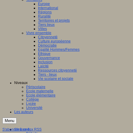
Europe
International
Régions
Ruralité
Territoires et projets
Tiers lieux
Villes
Vivre ensemble
Citoyenneté
Culture européenne
Démocratie
Egalité Hommes/Femmes
Ethique
Gouvernance
Inclusion
Laïcité
Ressources citoyenneté
Tiers - lieux
Vie scolaire et sociale
Niveaux
Périscolaire
Ecole maternelle
Ecole élémentaire
Collège
Lycée
Université
Les auteurs
Menu
S'abonner à ce flux RSS
S'informer