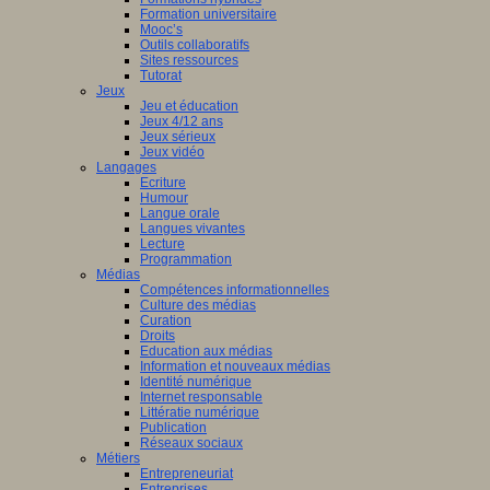
Formation universitaire
Mooc’s
Outils collaboratifs
Sites ressources
Tutorat
Jeux
Jeu et éducation
Jeux 4/12 ans
Jeux sérieux
Jeux vidéo
Langages
Ecriture
Humour
Langue orale
Langues vivantes
Lecture
Programmation
Médias
Compétences informationnelles
Culture des médias
Curation
Droits
Education aux médias
Information et nouveaux médias
Identité numérique
Internet responsable
Littératie numérique
Publication
Réseaux sociaux
Métiers
Entrepreneuriat
Entreprises