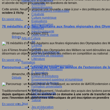
Apprendre et enseigner
et aborde de façon très concrète les questions de terrain.
Apprendre
Apprentissages
Cette année, NeujPro propose une nouvelle « mise à jour » des politiques de je
Apprentissages collaboratifs
octobre à Vichy
.
Créativité
Culture numérique
En savoir plus...
Evaluations
Individualisation
76 médaillés d’or Néo-Aquitains aux finales régionales des Oly
Initiatives
Interdisciplinarité
dimanche, 23 octobre 2022
Outils pour la classe
Brèves
Arts et Culture
Art
Cinéma
Culture
Les 47èmes finales régionales des Olympiades des Métiers se sont déroulées au
Culture et numérique
désormais un objectif pour les candidats des métiers en compétition au national 
Dispositifs de médiation
Littérature
En savoir plus...
Formation
Compétences professionnelles
Parcoursup : un "cheval de Troie" au service de l'extension de la
Dispositifs de formation
E- formation
dimanche, 09 octobre 2022
Enjeux et évolutions
Débats
Enseignement supérieur et numérique
Formations hybrides
Formation universitaire
Mooc’s
Traditionnellement, et fort logiquement, l’évaluation des acquis des lycéens pa
Outils collaboratifs
depuis quelques années, on assiste en ce domaine à une sorte de transfert d
Sites ressources
avec l’invention des plateformes télématiques de pré-inscription en premièr
Tutorat
Jeux
En savoir plus...
Jeu et éducation