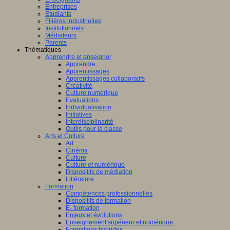
Entreprises
Etudiants
Filières industrielles
Institutionnels
Médiateurs
Parents
Thématiques
Apprendre et enseigner
Apprendre
Apprentissages
Apprentissages collaboratifs
Créativité
Culture numérique
Evaluations
Individualisation
Initiatives
Interdisciplinarité
Outils pour la classe
Arts et Culture
Art
Cinéma
Culture
Culture et numérique
Dispositifs de médiation
Littérature
Formation
Compétences professionnelles
Dispositifs de formation
E- formation
Enjeux et évolutions
Enseignement supérieur et numérique
Formations hybrides