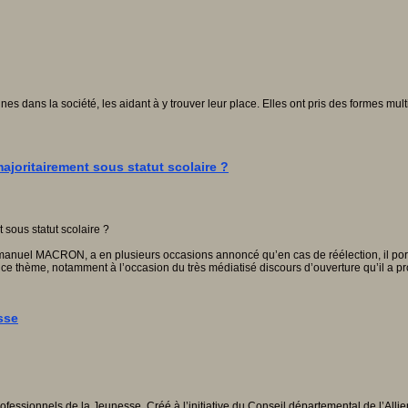
unes dans la société, les aidant à y trouver leur place. Elles ont pris des formes m
majoritairement sous statut scolaire ?
manuel MACRON, a en plusieurs occasions annoncé qu’en cas de réélection, il port
e thème, notamment à l’occasion du très médiatisé discours d’ouverture qu’il a pr
sse
ssionnels de la Jeunesse. Créé à l’initiative du Conseil départemental de l’Allier,