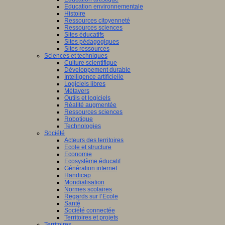
Education environnementale
Histoire
Ressources citoyenneté
Ressources sciences
Sites éducatifs
Sites pédagogiques
Sites ressources
Sciences et techniques
Culture scientifique
Développement durable
Intelligence artificielle
Logiciels libres
Métavers
Outils et logiciels
Réalité augmentée
Ressources sciences
Robotique
Technologies
Société
Acteurs des territoires
Ecole et structure
Economie
Ecosystème éducatif
Génération internet
Handicap
Mondialisation
Normes scolaires
Regards sur l’Ecole
Santé
Société connectée
Territoires et projets
Territoires