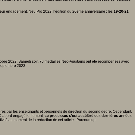
leur engagement. NeujPro 2022, l’édition du 20ème anniversaire : les
19-20-21
tobre 2022. Samedi soir, 76 médaillés Néo-Aquitains ont été récompensés avec
 septembre 2023.
borés par les enseignants et personnels de direction du second degré. Cependant,
 D’abord engagé lentement,
ce processus s’est accéléré ces dernières années
activité au moment de la rédaction de cet article : Parcoursup.