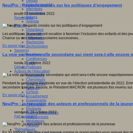
Débats
Faits marquants
NeujPro : Regards croisés sur les politiques d’engagement
Interviews
Reportages
jeudi, 03 novembre 2022
Brèves
Reportages
Agenda
Innover
Didactique
Dispositifs
Les politiques Jeunesse ont vocation à favoriser l’inclusion des enfants et des je
Pédagogie
Chance ou des réformes scolaires successives…
Recherche
En savoir plus...
Technologies
Savoir(s)
La voie professionnelle secondaire qui vient sera-t-elle encore 
Analyses
Conférences
Outils
lundi, 31 octobre 2022
Pratiques
Débats
Acteurs de l'éducation
Animateurs
Chercheurs
Pendant la campagne électorale en vue de l’élection présidentielle de 2022, Em
Collectivités
secondaire français. Depuis, le Président MACRON est plusieurs fois revenu sur c
Editeurs
EdTech
En savoir plus...
Encadrement
Enseignants
NeujPro : la rencontre des acteurs et professionnels de la jeune
Entreprises
Etudiants
vendredi, 28 octobre 2022
Filières industrielles
Fait marquant
Institutionnels
Médiateurs
Parents
Thématiques
En 20 éditions, NeujPro s’est imposé comme le grand rendez-vous annuel des profe