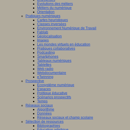
Evolutions des métiers
Métiers du numérique
Orientation
Pratiques numériques
Cartes heuristiques
Classes inversées
Environnement Numérique de Travail
Fablab
Géolocalisation
Images
Les mondes virtuels en éducation
Pratiques collaboratives
Podcasting
Smartphones
Tableaux numériques
Tablettes
Web radio
Webdocumentaire
eTwinning
Prospective
Ecosystème numérique
Espaces
Politique éducative
Scénarios prospectifs
Temps
Réseaux sociaux
Algorithme
Données
Réseaux sociaux et champ scolaire
Sélection de ressources
Bibliographies
Education artistique