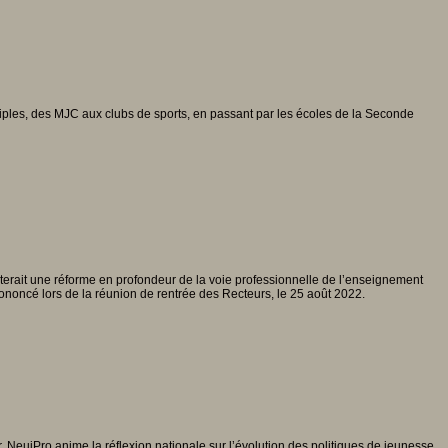
ultiples, des MJC aux clubs de sports, en passant par les écoles de la Seconde
erait une réforme en profondeur de la voie professionnelle de l’enseignement
ononcé lors de la réunion de rentrée des Recteurs, le 25 août 2022.
 NeujPro anime la réflexion nationale sur l’évolution des politiques de jeunesse