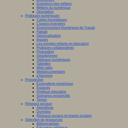
Evolutions des métiers
Métiers du numérique
Orientation
Pratiques numériques
Cartes heuristiques
Classes inversées
Environnement Numérique de Travail
Fablab
Géolocalisation
Images
Les mondes virtuels en éducation
Pratiques collaboratives
Podcasting
Smartphones
Tableaux numériques
Tablettes
Web radio
Webdocumentaire
eTwinning
Prospective
Ecosystème numérique
Espaces
Politique éducative
Scénarios prospectifs
Temps
Réseaux sociaux
Algorithme
Données
Réseaux sociaux et champ scolaire
Sélection de ressources
Bibliographies
Education artistique