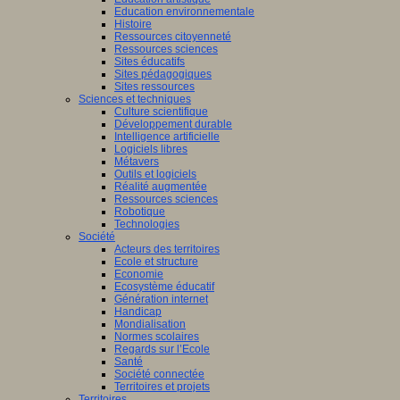
Education environnementale
Histoire
Ressources citoyenneté
Ressources sciences
Sites éducatifs
Sites pédagogiques
Sites ressources
Sciences et techniques
Culture scientifique
Développement durable
Intelligence artificielle
Logiciels libres
Métavers
Outils et logiciels
Réalité augmentée
Ressources sciences
Robotique
Technologies
Société
Acteurs des territoires
Ecole et structure
Economie
Ecosystème éducatif
Génération internet
Handicap
Mondialisation
Normes scolaires
Regards sur l’Ecole
Santé
Société connectée
Territoires et projets
Territoires