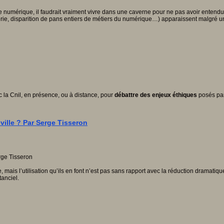
érique, il faudrait vraiment vivre dans une caverne pour ne pas avoir entendu parl
 tricherie, disparition de pans entiers de métiers du numérique…) apparaissent malgr
 la Cnil, en présence, ou à distance, pour
débattre des enjeux éthiques
posés pa
ville ? Par Serge Tisseron
ais l’utilisation qu’ils en font n’est pas sans rapport avec la réduction dramatiq
anciel.