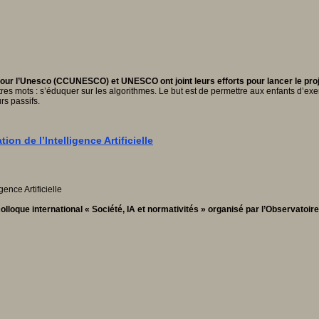
our l’Unesco (CCUNESCO) et UNESCO ont joint leurs efforts pour lancer le pro
es mots : s’éduquer sur les algorithmes. Le but est de permettre aux enfants d’exerce
rs passifs.
ion de l’Intelligence Artificielle
olloque international « Société, IA et normativités » organisé par l’Observatoire