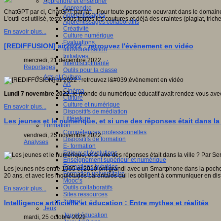
Apprendre et enseigner
Apprendre
ChatGPT par ci, ChatGPT par là… Pour toute personne oeuvrant dans le domaine num
Apprentissages
L'outil est utilisé, testé sous toutes les coutures et déjà des craintes (plagiat,
Apprentissages collaboratifs
Créativité
En savoir plus...
Culture numérique
Evaluations
[REDIFFUSION] air2022 : retrouvez l'évènement en vidéo
Individualisation
Initiatives
mercredi, 21 décembre 2022
Interdisciplinarité
Reportages
Outils pour la classe
Arts et Culture
Art
Cinéma
Lundi 7 novembre 2022
, le monde du numérique éducatif avait rendez-vous avec
Culture
Culture et numérique
En savoir plus...
Dispositifs de médiation
Littérature
Les jeunes et le numérique, et si une des réponses était dans la 
Formation
Compétences professionnelles
vendredi, 25 novembre 2022
Dispositifs de formation
Analyses
E- formation
Enjeux et évolutions
Enseignement supérieur et numérique
Formations hybrides
Les jeunes nés entre 1995 et 2010 ont grandi avec un Smartphone dans la poche, m
Formation universitaire
20 ans, et avec les inquiétudes parentales qui les obligent à communiquer en dist
Mooc’s
Outils collaboratifs
En savoir plus...
Sites ressources
Tutorat
Intelligence artificielle et éducation : Entre mythes et réalités
Jeux
Jeu et éducation
mardi, 25 octobre 2022