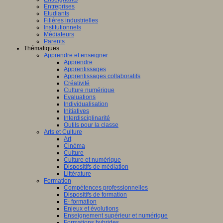
Entreprises
Etudiants
Filières industrielles
Institutionnels
Médiateurs
Parents
Thématiques
Apprendre et enseigner
Apprendre
Apprentissages
Apprentissages collaboratifs
Créativité
Culture numérique
Evaluations
Individualisation
Initiatives
Interdisciplinarité
Outils pour la classe
Arts et Culture
Art
Cinéma
Culture
Culture et numérique
Dispositifs de médiation
Littérature
Formation
Compétences professionnelles
Dispositifs de formation
E- formation
Enjeux et évolutions
Enseignement supérieur et numérique
Formations hybrides