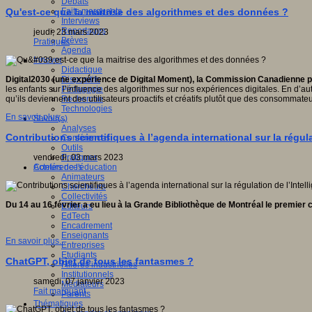
Débats
Faits marquants
Qu'est-ce que la maitrise des algorithmes et des données ?
Interviews
Reportages
jeudi, 23 mars 2023
Brèves
Pratiques
Agenda
Innover
Didactique
Dispositifs
Digital2030 (une expérience de Digital Moment), la Commission Canadienne p
Pédagogie
les enfants sur l’influence des algorithmes sur nos expériences digitales. En d’autr
Recherche
qu’ils deviennent des utilisateurs proactifs et créatifs plutôt que des consommateu
Technologies
En savoir plus...
Savoir(s)
Analyses
Contributions scientifiques à l’agenda international sur la régulat
Conférences
Outils
Pratiques
vendredi, 03 mars 2023
Acteurs de l'éducation
Conférences
Animateurs
Chercheurs
Collectivités
Du 14 au 16 février a eu lieu à la Grande Bibliothèque de Montréal le premier c
Editeurs
EdTech
Encadrement
Enseignants
En savoir plus...
Entreprises
Etudiants
ChatGPT, objet de tous les fantasmes ?
Filières industrielles
Institutionnels
samedi, 07 janvier 2023
Médiateurs
Fait marquant
Parents
Thématiques