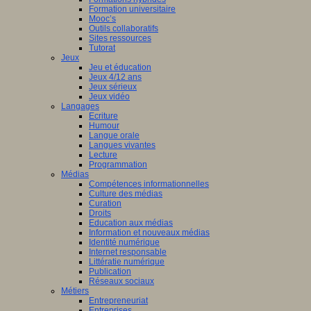
Formation universitaire
Mooc’s
Outils collaboratifs
Sites ressources
Tutorat
Jeux
Jeu et éducation
Jeux 4/12 ans
Jeux sérieux
Jeux vidéo
Langages
Ecriture
Humour
Langue orale
Langues vivantes
Lecture
Programmation
Médias
Compétences informationnelles
Culture des médias
Curation
Droits
Education aux médias
Information et nouveaux médias
Identité numérique
Internet responsable
Littératie numérique
Publication
Réseaux sociaux
Métiers
Entrepreneuriat
Entreprises