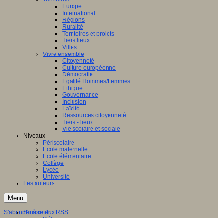
Europe
International
Régions
Ruralité
Territoires et projets
Tiers lieux
Villes
Vivre ensemble
Citoyenneté
Culture européenne
Démocratie
Egalité Hommes/Femmes
Ethique
Gouvernance
Inclusion
Laïcité
Ressources citoyenneté
Tiers - lieux
Vie scolaire et sociale
Niveaux
Périscolaire
Ecole maternelle
Ecole élémentaire
Collège
Lycée
Université
Les auteurs
Menu
S'abonner à ce flux RSS
S'informer