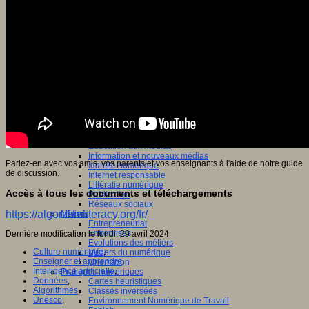
Jeux 4/12 ans
Jeux sérieux
Jeux vidéo
Langages
Ecriture
Humour
Langue orale
Langues vivantes
Lecture
Programmation
Médias
Compétences informationnelles
Culture des médias
Curation
Droits
Education aux médias
Information et nouveaux médias
Parlez-en avec vos amis, vos parents et vos enseignants à l'aide de notre guide
Identité numérique
de discussion.
Internet responsable
Littératie numérique
Accès à tous les documents et téléchargements
Publication
Réseaux sociaux
https://algorithmliteracy.org/fr/
Métiers
Entrepreneuriat
Entreprises
Dernière modification le lundi, 29 avril 2024
Evolutions des métiers
Culture numérique
,
Métiers du numérique
Enseigner et apprendre
,
Orientation
Intelligence artificielle
,
Pratiques numériques
Données
,
Cartes heuristiques
Algorithmes
,
Classes inversées
Unesco
,
Environnement Numérique de Travail