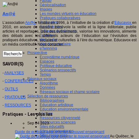
Fablab
Géolocalisation
Images
An@é
Les mondes virtuels en éducation
Pratiques collaboratives
Podcasting
L’association
An@é
, fondée en 1996, à l’initiative de la création d’
Educavox
en
Smartphones
2010, en assure de manière bénévole la veille et la ligne éditoriale, publie
Tableaux numériques
articles et reportages, crée des événements, valorise les innovations, alimente
Tablettes
des débats avec les différents acteurs de l’éducation sur l’évolution des
Web radio
pratiques éducatives, sociales et culturelles à l’ère du numérique. Educavox est
Webdocumentaire
un média contributif. Nous contacter.
eTwinning
Prospective
Ecosystème numérique
Espaces
SAVOIR(S)
Politique éducative
Scénarios prospectifs
-
ANALYSES
Temps
Réseaux sociaux
-
CONFERENCES
Algorithme
Données
-
OUTILS
Réseaux sociaux et champ scolaire
Sélection de ressources
-
PRATIQUES
Bibliographies
Education artistique
-
RESSOURCES
Education environnementale
Histoire
Pratiques - Les plus lus
Ressources citoyenneté
Ressources sciences
Sep 04 2023
Sites éducatifs
Sites pédagogiques
Guide de pratique pour orienter le nouvel enseignant
Sites ressources
Au Québec, le