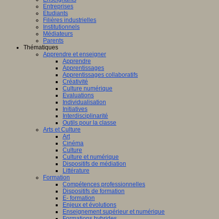
Entreprises
Etudiants
Filières industrielles
Institutionnels
Médiateurs
Parents
Thématiques
Apprendre et enseigner
Apprendre
Apprentissages
Apprentissages collaboratifs
Créativité
Culture numérique
Evaluations
Individualisation
Initiatives
Interdisciplinarité
Outils pour la classe
Arts et Culture
Art
Cinéma
Culture
Culture et numérique
Dispositifs de médiation
Littérature
Formation
Compétences professionnelles
Dispositifs de formation
E- formation
Enjeux et évolutions
Enseignement supérieur et numérique
Formations hybrides