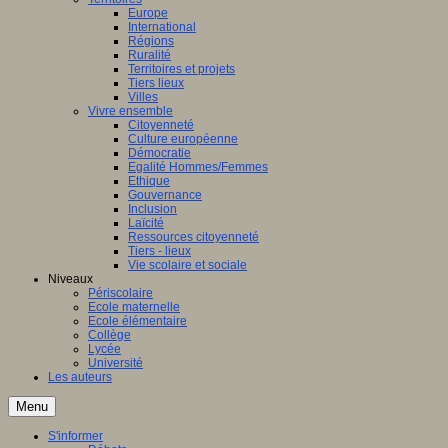
Europe
International
Régions
Ruralité
Territoires et projets
Tiers lieux
Villes
Vivre ensemble
Citoyenneté
Culture européenne
Démocratie
Egalité Hommes/Femmes
Ethique
Gouvernance
Inclusion
Laïcité
Ressources citoyenneté
Tiers - lieux
Vie scolaire et sociale
Niveaux
Périscolaire
Ecole maternelle
Ecole élémentaire
Collège
Lycée
Université
Les auteurs
Menu
S'informer