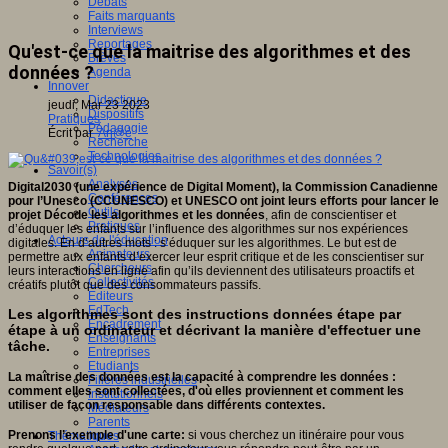
Débats
Faits marquants
Interviews
Reportages
Qu'est-ce que la maitrise des algorithmes et des
Brèves
données ?
Agenda
Innover
Didactique
jeudi, Mar 23 2023
Dispositifs
Pratiques
Pédagogie
Écrit par
An@é
Recherche
Technologies
Savoir(s)
Analyses
Digital2030 (une expérience de Digital Moment), la Commission Canadienne
Conférences
pour l’Unesco (CCUNESCO) et UNESCO ont joint leurs efforts pour lancer le
Outils
projet Décode les algorithmes et les données
, afin de conscientiser et
Pratiques
d’éduquer les enfants sur l’influence des algorithmes sur nos expériences
Acteurs de l'éducation
digitales. En d’autres mots : s’éduquer sur les algorithmes. Le but est de
Animateurs
permettre aux enfants d’exercer leur esprit critique et de les conscientiser sur
Chercheurs
leurs interactions en ligne afin qu’ils deviennent des utilisateurs proactifs et
Collectivités
créatifs plutôt que des consommateurs passifs.
Editeurs
EdTech
Les algorithmes sont des instructions données étape par
Encadrement
étape à un ordinateur et décrivant la manière d'effectuer une
Enseignants
tâche.
Entreprises
Etudiants
La maîtrise des données est la capacité à comprendre les données :
Filières industrielles
comment elles sont collectées, d'où elles proviennent et comment les
Institutionnels
utiliser de façon responsable dans différents contextes.
Médiateurs
Parents
Prenons l’exemple d'une carte:
si vous cherchez un itinéraire pour vous
Thématiques