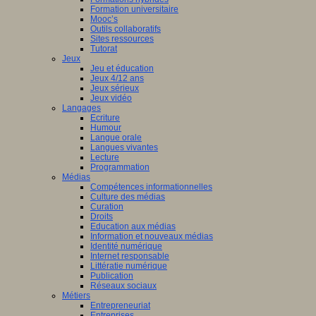
Formation universitaire
Mooc’s
Outils collaboratifs
Sites ressources
Tutorat
Jeux
Jeu et éducation
Jeux 4/12 ans
Jeux sérieux
Jeux vidéo
Langages
Ecriture
Humour
Langue orale
Langues vivantes
Lecture
Programmation
Médias
Compétences informationnelles
Culture des médias
Curation
Droits
Education aux médias
Information et nouveaux médias
Identité numérique
Internet responsable
Littératie numérique
Publication
Réseaux sociaux
Métiers
Entrepreneuriat
Entreprises