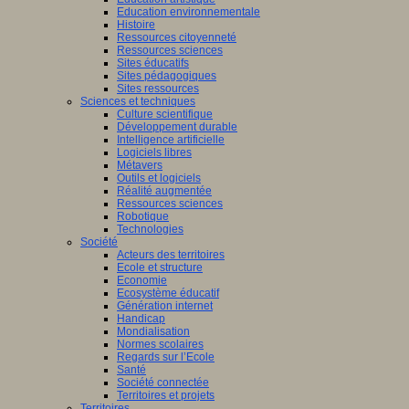
Education environnementale
Histoire
Ressources citoyenneté
Ressources sciences
Sites éducatifs
Sites pédagogiques
Sites ressources
Sciences et techniques
Culture scientifique
Développement durable
Intelligence artificielle
Logiciels libres
Métavers
Outils et logiciels
Réalité augmentée
Ressources sciences
Robotique
Technologies
Société
Acteurs des territoires
Ecole et structure
Economie
Ecosystème éducatif
Génération internet
Handicap
Mondialisation
Normes scolaires
Regards sur l’Ecole
Santé
Société connectée
Territoires et projets
Territoires