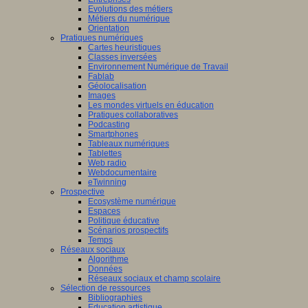
Evolutions des métiers
Métiers du numérique
Orientation
Pratiques numériques
Cartes heuristiques
Classes inversées
Environnement Numérique de Travail
Fablab
Géolocalisation
Images
Les mondes virtuels en éducation
Pratiques collaboratives
Podcasting
Smartphones
Tableaux numériques
Tablettes
Web radio
Webdocumentaire
eTwinning
Prospective
Ecosystème numérique
Espaces
Politique éducative
Scénarios prospectifs
Temps
Réseaux sociaux
Algorithme
Données
Réseaux sociaux et champ scolaire
Sélection de ressources
Bibliographies
Education artistique