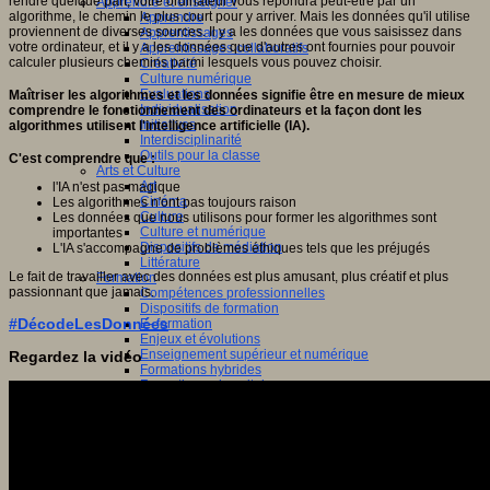
rendre quelque part, votre ordinateur vous répondra peut-être par un
Apprendre et enseigner
algorithme, le chemin le plus court pour y arriver. Mais les données qu'il utilise
Apprendre
proviennent de diverses sources. Il y a les données que vous saisissez dans
Apprentissages
votre ordinateur, et il y a les données que d'autres ont fournies pour pouvoir
Apprentissages collaboratifs
calculer plusieurs chemins parmi lesquels vous pouvez choisir.
Créativité
Culture numérique
Evaluations
Maîtriser les algorithmes et les données signifie être en mesure de mieux
Individualisation
comprendre le fonctionnement des ordinateurs et la façon dont les
Initiatives
algorithmes utilisent l'intelligence artificielle (IA).
Interdisciplinarité
Outils pour la classe
C'est comprendre que :
Arts et Culture
Art
l'IA n'est pas magique
Cinéma
Les algorithmes n'ont pas toujours raison
Culture
Les données que nous utilisons pour former les algorithmes sont
Culture et numérique
importantes
Dispositifs de médiation
L'IA s'accompagne de problèmes éthiques tels que les préjugés
Littérature
Le fait de travailler avec des données est plus amusant, plus créatif et plus
Formation
passionnant que jamais.
Compétences professionnelles
Dispositifs de formation
#DécodeLesDonnées
E- formation
Enjeux et évolutions
Enseignement supérieur et numérique
Regardez la vidéo
Formations hybrides
Formation universitaire
Mooc’s
Outils collaboratifs
Sites ressources
Tutorat
Jeux
Jeu et éducation