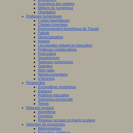
Evolutions des métiers
Métiers du numérique
Orientation
Pratiques numériques
Cartes heuristiques
Classes inversées
Environnement Numérique de Travail
Fablab
Géolocalisation
Images
Les mondes virtuels en éducation
Pratiques collaboratives
Podcasting
Smartphones
Tableaux numériques
Tablettes
Web radio
Webdocumentaire
eTwinning
Prospective
Ecosystème numérique
Espaces
Politique éducative
Scénarios prospectifs
Temps
Réseaux sociaux
Algorithme
Données
Réseaux sociaux et champ scolaire
Sélection de ressources
Bibliographies
Education artistique