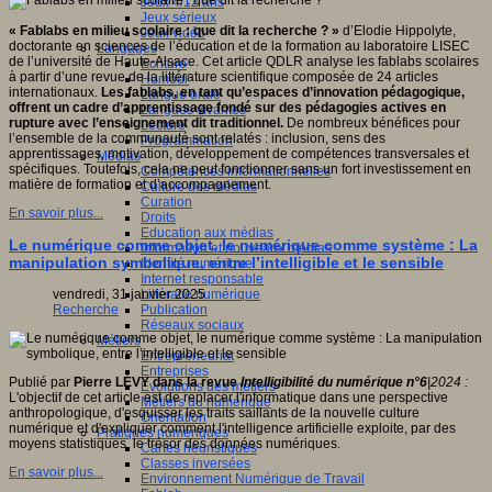
Jeux 4/12 ans
Jeux sérieux
« Fablabs en milieu scolaire : que dit la recherche ? »
d’Elodie Hippolyte,
Jeux vidéo
doctorante en sciences de l’éducation et de la formation au laboratoire LISEC
Langages
de l’université de Haute-Alsace. Cet article QDLR analyse les fablabs scolaires
Ecriture
à partir d’une revue de la littérature scientifique composée de 24 articles
Humour
internationaux.
Les fablabs, en tant qu’espaces d’innovation pédagogique,
Langue orale
offrent un cadre d’apprentissage fondé sur des pédagogies actives en
Langues vivantes
rupture avec l’enseignement dit traditionnel.
De nombreux bénéfices pour
Lecture
l’ensemble de la communauté sont relatés : inclusion, sens des
Programmation
apprentissages, motivation, développement de compétences transversales et
Médias
spécifiques. Toutefois, cela ne peut fonctionner sans un fort investissement en
Compétences informationnelles
matière de formation et d’accompagnement.
Culture des médias
Curation
En savoir plus...
Droits
Education aux médias
Le numérique comme objet, le numérique comme système : La
Information et nouveaux médias
manipulation symbolique, entre l’intelligible et le sensible
Identité numérique
Internet responsable
Littératie numérique
vendredi, 31 janvier 2025
Publication
Recherche
Réseaux sociaux
Métiers
Entrepreneuriat
Entreprises
Publié par
Pierre LÉVY dans la revue
Intelligibilité du numérique n°6
|2024 :
Evolutions des métiers
L'objectif de cet article est de replacer l'informatique dans une perspective
Métiers du numérique
anthropologique, d'esquisser les traits saillants de la nouvelle culture
Orientation
numérique et d'expliquer comment l'intelligence artificielle exploite, par des
Pratiques numériques
moyens statistiques, le trésor des données numériques.
Cartes heuristiques
Classes inversées
En savoir plus...
Environnement Numérique de Travail