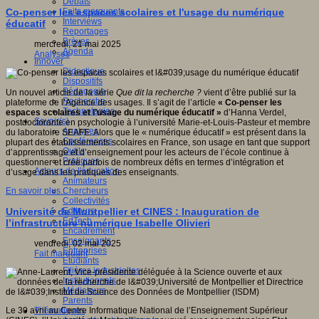
Débats
Faits marquants
Co-penser les espaces scolaires et l'usage du numérique
Interviews
éducatif
Reportages
Brèves
mercredi, 21 mai 2025
Agenda
Analyses
Innover
Didactique
Dispositifs
Pédagogie
Un nouvel article de la série
Que dit la recherche ?
vient d’être publié sur la
Recherche
plateforme de l’Agence des usages. Il s’agit de l’article
« Co-penser les
Technologies
espaces scolaires et l’usage du numérique éducatif »
d’Hanna Verdel,
Savoir(s)
postdoctorante en psychologie à l’université Marie-et-Louis-Pasteur et membre
Analyses
du laboratoire SEAFE. Alors que le « numérique éducatif » est présent dans la
Conférences
plupart des établissements scolaires en France, son usage en tant que support
Outils
d’apprentissage et d’enseignement pour les acteurs de l’école continue à
Pratiques
questionner et crée parfois de nombreux défis en termes d’intégration et
Acteurs de l'éducation
d’usage dans les pratiques des enseignants.
Animateurs
Chercheurs
En savoir plus...
Collectivités
Editeurs
Université de Montpellier et CINES : Inauguration de
EdTech
l’infrastructure numérique Isabelle Olivieri
Encadrement
Enseignants
vendredi, 02 mai 2025
Entreprises
Fait marquant
Etudiants
Filières industrielles
Institutionnels
Médiateurs
Parents
Thématiques
Le 30 avril au Centre Informatique National de l’Enseignement Supérieur