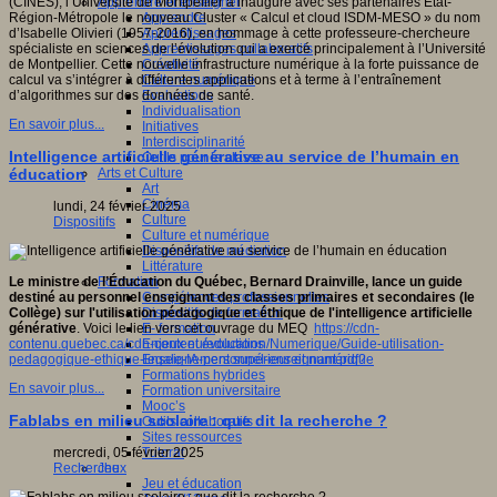
Apprendre et enseigner
(CINES), l’Université de Montpellier a inauguré avec ses partenaires Etat-
Apprendre
Région-Métropole le nouveau Cluster « Calcul et cloud ISDM-MESO » du nom
Apprentissages
d’Isabelle Olivieri (1957-2016), en hommage à cette professeure-chercheure
Apprentissages collaboratifs
spécialiste en sciences de l’évolution qui a exercé principalement à l’Université
Créativité
de Montpellier. Cette nouvelle infrastructure numérique à la forte puissance de
Culture numérique
calcul va s’intégrer à différentes applications et à terme à l’entraînement
Evaluations
d’algorithmes sur des données de santé.
Individualisation
En savoir plus...
Initiatives
Interdisciplinarité
Intelligence artificielle générative au service de l’humain en
Outils pour la classe
Arts et Culture
éducation
Art
Cinéma
lundi, 24 février 2025
Culture
Dispositifs
Culture et numérique
Dispositifs de médiation
Littérature
Formation
Le ministre de l’Éducation du Québec, Bernard Drainville, lance un guide
Compétences professionnelles
destiné au personnel enseignant des classes primaires et secondaires (le
Dispositifs de formation
Collège) sur l'utilisation pédagogique et éthique de l'intelligence artificielle
E- formation
générative
. Voici le lien vers cet ouvrage du MEQ
https://cdn-
Enjeux et évolutions
contenu.quebec.ca/cdn-contenu/education/Numerique/Guide-utilisation-
Enseignement supérieur et numérique
pedagogique-ethique-legale-IA-personnel-enseignant.pdf?
Formations hybrides
En savoir plus...
Formation universitaire
Mooc’s
Fablabs en milieu scolaire : que dit la recherche ?
Outils collaboratifs
Sites ressources
Tutorat
mercredi, 05 février 2025
Jeux
Recherche
Jeu et éducation