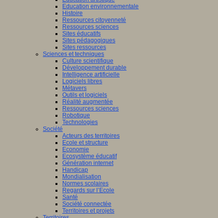
Education environnementale
Histoire
Ressources citoyenneté
Ressources sciences
Sites éducatifs
Sites pédagogiques
Sites ressources
Sciences et techniques
Culture scientifique
Développement durable
Intelligence artificielle
Logiciels libres
Métavers
Outils et logiciels
Réalité augmentée
Ressources sciences
Robotique
Technologies
Société
Acteurs des territoires
Ecole et structure
Economie
Ecosystème éducatif
Génération internet
Handicap
Mondialisation
Normes scolaires
Regards sur l’Ecole
Santé
Société connectée
Territoires et projets
Territoires