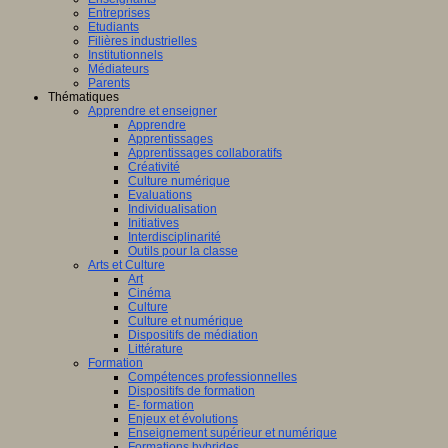
Entreprises
Etudiants
Filières industrielles
Institutionnels
Médiateurs
Parents
Thématiques
Apprendre et enseigner
Apprendre
Apprentissages
Apprentissages collaboratifs
Créativité
Culture numérique
Evaluations
Individualisation
Initiatives
Interdisciplinarité
Outils pour la classe
Arts et Culture
Art
Cinéma
Culture
Culture et numérique
Dispositifs de médiation
Littérature
Formation
Compétences professionnelles
Dispositifs de formation
E- formation
Enjeux et évolutions
Enseignement supérieur et numérique
Formations hybrides