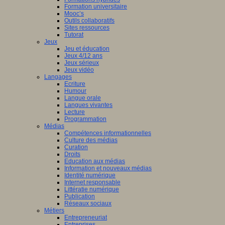
Formation universitaire
Mooc’s
Outils collaboratifs
Sites ressources
Tutorat
Jeux
Jeu et éducation
Jeux 4/12 ans
Jeux sérieux
Jeux vidéo
Langages
Ecriture
Humour
Langue orale
Langues vivantes
Lecture
Programmation
Médias
Compétences informationnelles
Culture des médias
Curation
Droits
Education aux médias
Information et nouveaux médias
Identité numérique
Internet responsable
Littératie numérique
Publication
Réseaux sociaux
Métiers
Entrepreneuriat
Entreprises