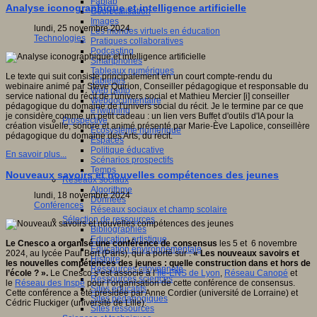
Fablab
Analyse iconographique et intelligence artificielle
Géolocalisation
Images
lundi, 25 novembre 2024
Les mondes virtuels en éducation
Technologies
Pratiques collaboratives
Podcasting
Smartphones
Tableaux numériques
Le texte qui suit consiste principalement en un court compte-rendu du
Tablettes
webinaire animé par Steve Quirion, Conseiller pédagogique et responsable du
Web radio
service national du récit de l'univers social et Mathieu Mercier [i] conseiller
Webdocumentaire
pédagogique du domaine de l'univers social du récit. Je le termine par ce que
eTwinning
je considère comme un petit cadeau : un lien vers Buffet d'outils d'IA pour la
Prospective
création visuelle, sonore et animé présenté par Marie-Ève Lapolice, conseillère
Ecosystème numérique
pédagogique du domaine des Arts, du récit.
Espaces
Politique éducative
En savoir plus...
Scénarios prospectifs
Temps
Nouveaux savoirs et nouvelles compétences des jeunes
Réseaux sociaux
Algorithme
lundi, 18 novembre 2024
Données
Conférences
Réseaux sociaux et champ scolaire
Sélection de ressources
Bibliographies
Education artistique
Le Cnesco a organisé une conférence de consensus
les 5 et 6 novembre
Education environnementale
2024, au lycée Paul Bert (Paris), qui a porté sur :
« Les nouveaux savoirs et
Histoire
les nouvelles compétences des jeunes : quelle construction dans et hors de
Ressources citoyenneté
l’école ? ».
Le Cnesco s’est associé à l’
Ifé-ENS de Lyon
,
Réseau Canopé
et
Ressources sciences
le
Réseau des Inspé
pour l’organisation de cette conférence de consensus.
Sites éducatifs
Cette conférence a été présidée par Anne Cordier (université de Lorraine) et
Sites pédagogiques
Cédric Fluckiger (université de Lille).
Sites ressources