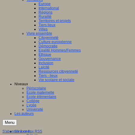
Europe
International
Régions
Ruralité
Territoires et projets
Tiers lieux
Villes
Vivre ensemble
Citoyenneté
Culture européenne
Démocratie
Egalité Hommes/Femmes
Ethique
Gouvernance
Inclusion
Laïcité
Ressources citoyenneté
Tiers - lieux
Vie scolaire et sociale
Niveaux
Périscolaire
Ecole maternelle
Ecole élémentaire
Collège
Lycée
Université
Les auteurs
Menu
S'abonner à ce flux RSS
S'informer