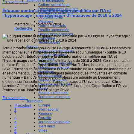
Sciences et techniques
En savoir plus...
Culture scientifique
Développement durable
Éduquer contre la désinformation amplifiée par l'IA et
Intelligence artificielle
l’hypertrucage : une recension d’initiatives de 2018 à 2024
Logiciels libres
Métavers
mercredi, 06 novembre 2024
Outils et logiciels
Recherche
Réalité augmentée
Ressources sciences
Robotique
Technologies
Société
Article proposé par Ninon-Louise LePage -
Ressource
:
L'OBVIA
- Observatoire
Acteurs des territoires
international sur les impacts sociétaux de l'IA et du numérique *- publié le 10
Ecole et structure
octobre 2024 :
Éduquer contre la désinformation amplifiée par l’IA et
Economie
l’hypertrucage : une recension
d’initiatives de 2018 à 2024.
Co-responsables
Ecosystème éducatif
de l’axe Éducation et Capacitation :
Nadia Naffi
, Chercheuse responsable de
Génération internet
l’Axe Éducation et Capacitation à l’Obvia, titulaire de la Chaire de leadership en
Handicap
enseignement (CLE) sur les pratiques pédagogiques innovantes en contexte
Mondialisation
numérique – Banque Nationale et Professeure adjointe au Département
Normes scolaires
d’études sur l’enseignement et l’apprentissage à l’Université Laval,
Chris
Regards sur l’Ecole
Larnder
Chercheur responsable de l’Axe Éducation et Capacitation à l’Obvia,
Santé
Professeur au John Abbott College Obvia.
Société connectée
Territoires et projets
En savoir plus...
Territoires
Europe
Précédent
International
1
Régions
2
Ruralité
3
Territoires et projets
4
Tiers lieux
5
Villes
6