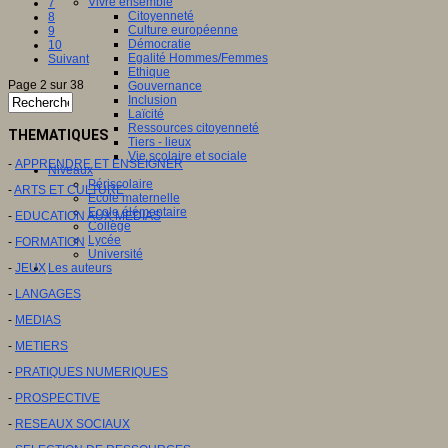
Vivre ensemble
7
Citoyenneté
8
Culture européenne
9
Démocratie
10
Egalité Hommes/Femmes
Suivant
Ethique
Page 2 sur 38
Gouvernance
Inclusion
Laïcité
Ressources citoyenneté
THEMATIQUES
Tiers - lieux
Vie scolaire et sociale
-
APPRENDRE ET ENSEIGNER
Niveaux
Périscolaire
-
ARTS ET CULTURE
Ecole maternelle
Ecole élémentaire
-
EDUCATION AUX MEDIAS
Collège
Lycée
-
FORMATION
Université
-
JEUX
Les auteurs
-
LANGAGES
-
MEDIAS
-
METIERS
-
PRATIQUES NUMERIQUES
-
PROSPECTIVE
-
RESEAUX SOCIAUX