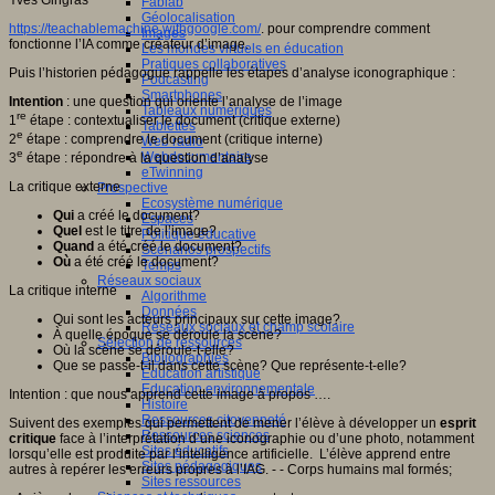
Fablab
Géolocalisation
https://teachablemachine.withgoogle.com/
. pour comprendre comment
Images
fonctionne l’IA comme créateur d’image.
Les mondes virtuels en éducation
Pratiques collaboratives
Puis l’historien pédagogue rappelle les étapes d’analyse iconographique :
Podcasting
Smartphones
Intention
: une question qui oriente l’analyse de l’image
Tableaux numériques
re
1
étape : contextualiser le document (critique externe)
Tablettes
e
2
étape : comprendre le document (critique interne)
Web radio
e
Webdocumentaire
3
étape : répondre à la question d’analyse
eTwinning
La critique externe
Prospective
Ecosystème numérique
Qui
a créé le document?
Espaces
Quel
est le titre de l’image?
Politique éducative
Quand
a été créé le document?
Scénarios prospectifs
O
ù
a été créé le document?
Temps
Réseaux sociaux
La critique interne
Algorithme
Données
Qui sont les acteurs principaux sur cette image?
Réseaux sociaux et champ scolaire
À quelle époque se déroule la scène?
Sélection de ressources
Où la scène se déroule-t-elle?
Bibliographies
Que se passe-t-il dans cette scène? Que représente-t-elle?
Education artistique
Education environnementale
Intention : que nous apprend cette image à propos ….
Histoire
Ressources citoyenneté
Suivent des exemples qui permettent de mener l’élève à développer un
esprit
Ressources sciences
critique
face à l’interprétation d’une iconographie ou d’une photo, notamment
Sites éducatifs
lorsqu’elle est produite par l’intelligence artificielle. L’élève apprend entre
Sites pédagogiques
autres à repérer les erreurs propres à l’IAG. - - Corps humains mal formés;
Sites ressources