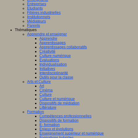
Entreprises
Etudiants
Filières industrielles
Institutionnels
Médiateurs
Parents
Thématiques
Apprendre et enseigner
Apprendre
Apprentissages
Apprentissages collaboratifs
Créativité
Culture numérique
Evaluations
Individualisation
Initiatives
Interdisciplinarité
Outils pour la classe
Arts et Culture
Art
Cinéma
Culture
Culture et numérique
Dispositifs de médiation
Littérature
Formation
Compétences professionnelles
Dispositifs de formation
E- formation
Enjeux et évolutions
Enseignement supérieur et numérique
Formations hybrides