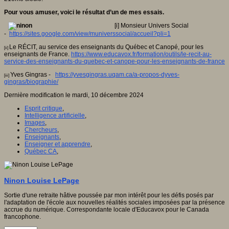
Pour vous amuser, voici le résultat d’un de mes essais.
[i] Monsieur Univers Social
-
https://sites.google.com/view/muniverssocial/accueil?pli=1
Le RÉCIT, au service des enseignants du Québec et Canopé, pour les
[ii]
enseignants de France.
https://www.educavox.fr/formation/outils/le-recit-au-
service-des-enseignants-du-quebec-et-canope-pour-les-enseignants-de-france
Yves Gingras -
https://yvesgingras.uqam.ca/a-propos-dyves-
[iii]
gingras/biographie/
Dernière modification le mardi, 10 décembre 2024
Esprit critique
,
Intelligence artificielle
,
Images
,
Chercheurs
,
Enseignants
,
Enseigner et apprendre
,
Québec CA
,
Ninon Louise LePage
Sortie d'une retraite hâtive poussée par mon intérêt pour les défis posés par
l'adaptation de l'école aux nouvelles réalités sociales imposées par la présence
accrue du numérique. Correspondante locale d'Educavox pour le Canada
francophone.