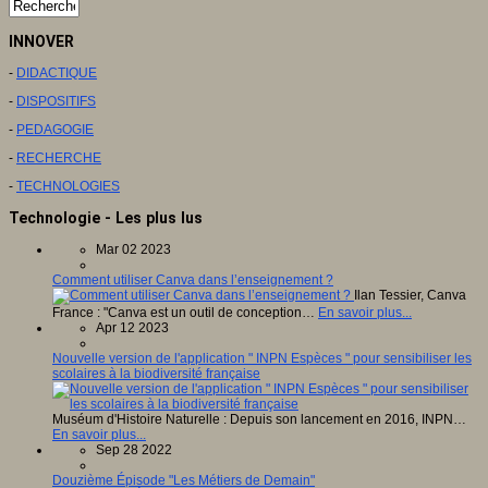
INNOVER
-
DIDACTIQUE
-
DISPOSITIFS
-
PEDAGOGIE
-
RECHERCHE
-
TECHNOLOGIES
Technologie - Les plus lus
Mar 02 2023
Comment utiliser Canva dans l’enseignement ?
Ilan Tessier, Canva
France : "Canva est un outil de conception…
En savoir plus...
Apr 12 2023
Nouvelle version de l'application " INPN Espèces " pour sensibiliser les
scolaires à la biodiversité française
Muséum d'Histoire Naturelle : Depuis son lancement en 2016, INPN…
En savoir plus...
Sep 28 2022
Douzième Épisode "Les Métiers de Demain"