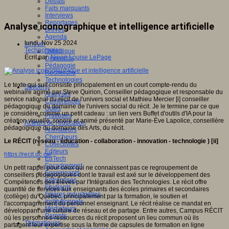
Débats
Faits marquants
Interviews
Reportages
Analyse iconographique et intelligence artificielle
Brèves
Agenda
lundi, Nov 25 2024
Innover
Technologies
Didactique
Écrit par
Ninon Louise LePage
Dispositifs
Pédagogie
Recherche
Technologies
Le texte qui suit consiste principalement en un court compte-rendu du
Savoir(s)
webinaire animé par Steve Quirion, Conseiller pédagogique et responsable du
Analyses
service national du récit de l'univers social et Mathieu Mercier [i] conseiller
Conférences
pédagogique du domaine de l'univers social du récit. Je le termine par ce que
Outils
je considère comme un petit cadeau : un lien vers Buffet d'outils d'IA pour la
Pratiques
création visuelle, sonore et animé présenté par Marie-Ève Lapolice, conseillère
Acteurs de l'éducation
pédagogique du domaine des Arts, du récit.
Animateurs
Chercheurs
Le RÉCIT (réseau - éducation - collaboration - innovation - technologie ) [ii]
Collectivités
Editeurs
https://recit.qc.ca/
EdTech
Encadrement
Un petit rappel pour ceux qui ne connaissent pas ce regroupement de
Enseignants
conseillers pédagogiques dont le travail est axé sur le développement des
Entreprises
Compétences des élèves par l'Intégration des Technologies. Le récit offre
Etudiants
quantité de services aux enseignants des écoles primaires et secondaires
Filières industrielles
(collège) du Québec, principalement par la formation, le soutien et
Institutionnels
l'accompagnement du personnel enseignant. Le récit réalise ce mandat en
Médiateurs
développant une culture de réseau et de partage. Entre autres, Campus RÉCIT
Parents
où les personnes-ressources du récit proposent un lieu commun où ils
Thématiques
partagent leur expertise sous la forme de capsules de formation en ligne