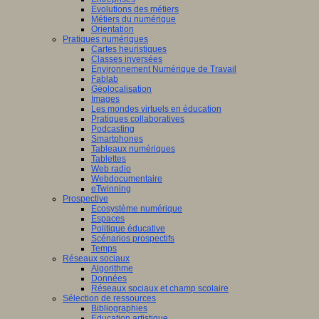
Evolutions des métiers
Métiers du numérique
Orientation
Pratiques numériques
Cartes heuristiques
Classes inversées
Environnement Numérique de Travail
Fablab
Géolocalisation
Images
Les mondes virtuels en éducation
Pratiques collaboratives
Podcasting
Smartphones
Tableaux numériques
Tablettes
Web radio
Webdocumentaire
eTwinning
Prospective
Ecosystème numérique
Espaces
Politique éducative
Scénarios prospectifs
Temps
Réseaux sociaux
Algorithme
Données
Réseaux sociaux et champ scolaire
Sélection de ressources
Bibliographies
Education artistique