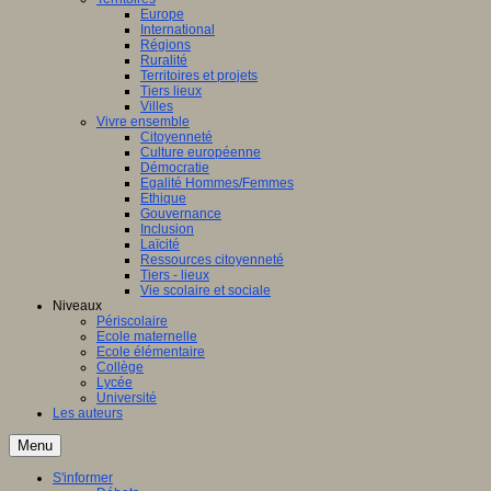
Europe
International
Régions
Ruralité
Territoires et projets
Tiers lieux
Villes
Vivre ensemble
Citoyenneté
Culture européenne
Démocratie
Egalité Hommes/Femmes
Ethique
Gouvernance
Inclusion
Laïcité
Ressources citoyenneté
Tiers - lieux
Vie scolaire et sociale
Niveaux
Périscolaire
Ecole maternelle
Ecole élémentaire
Collège
Lycée
Université
Les auteurs
Menu
S'informer