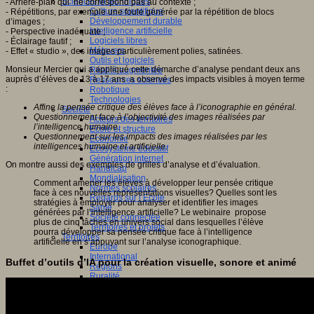
Sciences et techniques
- Arrière-plan qui ne correspond pas au contexte ;
Culture scientifique
- Répétitions, par exemple une foule générée par la répétition de blocs
Développement durable
d’images ;
Intelligence artificielle
- Perspective inadéquate ;
Logiciels libres
- Éclairage fautif ;
Métavers
- Effet « studio », des images particulièrement polies, satinées.
Outils et logiciels
Monsieur Mercier qui a appliqué cette démarche d’analyse pendant deux ans
Réalité augmentée
auprès d’élèves de 13 à 17 ans a observé des impacts visibles à moyen terme
Ressources sciences
:
Robotique
Technologies
Affine la pensée critique des élèves face à l’iconographie en général.
Société
Questionnement face à l’objectivité des images réalisées par
Acteurs des territoires
l’intelligence humaine.
Ecole et structure
Questionnement sur les impacts des images réalisées par les
Economie
intelligences humaine et artificielle.
Ecosystème éducatif
Génération internet
On montre aussi des exemples de grilles d’analyse et d’évaluation.
Handicap
Mondialisation
Comment amener les élèves à développer leur pensée critique
Normes scolaires
face à ces nouvelles représentations visuelles? Quelles sont les
Regards sur l’Ecole
stratégies à employer pour analyser et identifier les images
Santé
générées par l’intelligence artificielle? Le webinaire propose
Société connectée
plus de cinq tâches en univers social dans lesquelles l’élève
Territoires et projets
pourra développer sa pensée critique face à l’intelligence
Territoires
artificielle en s’appuyant sur l’analyse iconographique.
Europe
International
Buffet d’outils d’IA pour la création visuelle, sonore et animé
Régions
Ruralité
Territoires et projets
Tiers lieux
Villes