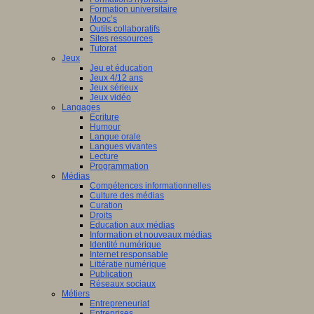
Formation universitaire
Mooc’s
Outils collaboratifs
Sites ressources
Tutorat
Jeux
Jeu et éducation
Jeux 4/12 ans
Jeux sérieux
Jeux vidéo
Langages
Ecriture
Humour
Langue orale
Langues vivantes
Lecture
Programmation
Médias
Compétences informationnelles
Culture des médias
Curation
Droits
Education aux médias
Information et nouveaux médias
Identité numérique
Internet responsable
Littératie numérique
Publication
Réseaux sociaux
Métiers
Entrepreneuriat
Entreprises