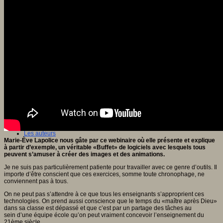
Vivre ensemble
Citoyenneté
Culture européenne
Démocratie
Egalité Hommes/Femmes
Ethique
Gouvernance
Inclusion
Laïcité
Ressources citoyenneté
Tiers - lieux
Vie scolaire et sociale
Niveaux
Périscolaire
Ecole maternelle
Ecole élémentaire
Collège
Lycée
Université
Les auteurs
Marie-Ève Lapolice nous gâte par ce webinaire où elle présente et explique
à partir d’exemple, un véritable «Buffet» de logiciels avec lesquels tous
peuvent s’amuser à créer des images et des animations.
Je ne suis pas particulièrement patiente pour travailler avec ce genre d’outils. Il
importe d’être conscient que ces exercices, somme toute chronophage, ne
conviennent pas à tous.
On ne peut pas s’attendre à ce que tous les enseignants s’approprient ces
technologies. On prend aussi conscience que le temps du «maître après Dieu»
dans sa classe est dépassé et que c’est par un partage des tâches au
sein d’une équipe école qu’on peut vraiment concevoir l’enseignement du
21ème siècle.