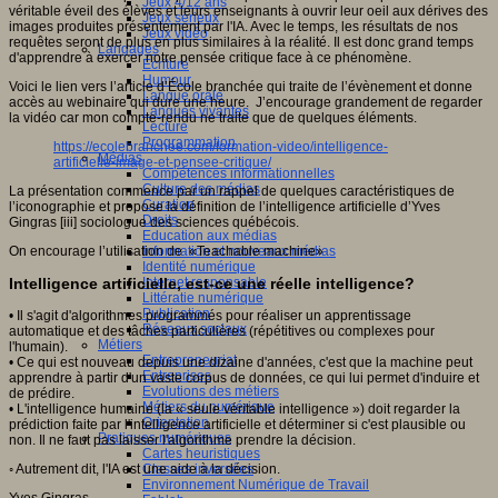
Jeux 4/12 ans
véritable éveil des élèves et leurs enseignants à ouvrir leur oeil aux dérives des
Jeux sérieux
images produites présentement par l'IA. Avec le temps, les résultats de nos
Jeux vidéo
requêtes seront de plus en plus similaires à la réalité. Il est donc grand temps
Langages
d'apprendre à exercer notre pensée critique face à ce phénomène.
Ecriture
Humour
Voici le lien vers l’article d’École branchée qui traite de l’évènement et donne
Langue orale
accès au webinaire qui dure une heure. J’encourage grandement de regarder
Langues vivantes
la vidéo car mon compte-rendu ne traite que de quelques éléments.
Lecture
Programmation
https://ecolebranchee.com/formation-video/intelligence-
Médias
artificielle-image-et-pensee-critique/
Compétences informationnelles
Culture des médias
La présentation commence par un rappel de quelques caractéristiques de
Curation
l’iconographie et propose la définition de l’intelligence artificielle d’Yves
Droits
Gingras [iii] sociologue des sciences québécois.
Education aux médias
On encourage l’utilisation de «Teachable machine»
Information et nouveaux médias
Identité numérique
Intelligence artificielle, est-ce une réelle intelligence?
Internet responsable
Littératie numérique
Publication
• Il s'agit d'algorithmes programmés pour réaliser un apprentissage
Réseaux sociaux
automatique et des tâches particulières (répétitives ou complexes pour
Métiers
l'humain).
Entrepreneuriat
• Ce qui est nouveau depuis une dizaine d'années, c'est que la machine peut
Entreprises
apprendre à partir d'un vaste corpus de données, ce qui lui permet d'induire et
Evolutions des métiers
de prédire.
Métiers du numérique
• L'intelligence humaine (la « seule véritable intelligence ») doit regarder la
Orientation
prédiction faite par l'intelligence artificielle et déterminer si c'est plausible ou
Pratiques numériques
non. Il ne faut pas laisser l'algorithme prendre la décision.
Cartes heuristiques
◦ Autrement dit, l'IA est une aide à la décision.
Classes inversées
Environnement Numérique de Travail
Yves Gingras