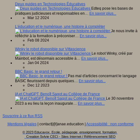
Deux guides en Technologies Éducatives
Edteq pose les bases de
pratiques judicieuses et responsables en…
En savoir plus...
Mar 12 2024
L’éducation et le numérique, une histoire à compléter
Je nous invite à
réfléchir à la formation à préconiser…
En savoir plus...
Feb 08 2024
Winky le robot disponible sur Vittascience
Le robot Winky, créé par
Mainbot, est désormais accessible à…
En savoir plus...
Jan 04 2024
BBC Basic, le grand retour !
Pas mal d'articles concernant le langage
BASIC fleurissent depuis quelques…
En savoir plus...
Dec 12 2023
IA et ChatGPT, Benoît Sagot au Collège de France
Le 30 novembre
2023 a eu lieu la leçon inaugurale…
En savoir plus...
Souscrire à ce flux RSS
Mentions légales
| contact[@]anae.education |
Accessibilité : non conforme
© 2023 Educavox, Ecole, pédagogie, enseignement, formation
Creation Sylvie CECI - Sites Internet / Référencement SEO