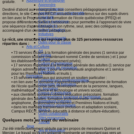
Apprendre et enseigner
gratuite.
Apprendre
Apprentissages
Destiné d'abord aux enseignants, aux conseillers pédagogiques et aux
Apprentissages collaboratifs
directions, le site Campus RÉCIT accueille des contenus sur des sujets divers
Créativité
en lien avec le Programme de formation de l'école québécoise (PFEQ) et
Culture numérique
propose différentes activités et ressources pour permettre à l'apprenant de vivre
Evaluations
une séquence d'apprentissage à son rythme, seul, avec des collègues ou
Individualisation
accompagné d'un conseiller pédagogique.
Initiatives
Interdisciplinarité
Le récit, une structure qui regroupe plus de 325 personnes-ressources
Outils pour la classe
réparties dans :
Arts et Culture
Art
• 73 services locaux à la formation générale des jeunes (1 service par
Cinéma
commission scolaire (maintenant nommé Centre de services ) et 1 pour
Culture
les établissements d'enseignement privés);
Culture et numérique
• 17 services régionaux à la formation générale des adultes (1 service par
Dispositifs de médiation
région administrative, 1 pour la communauté anglophone et 1 service
Littérature
pour les Premières Nations et Inuits );
Formation
• 15 services nationaux qui assurent un soutien particulier :
Compétences professionnelles
• en lien avec un domaine d'apprentissage du Programme de formation
Dispositifs de formation
de l'école québécoise (arts, développement de la personne, langues,
E- formation
mathématique, science et technologie et univers social);
Enjeux et évolutions
• aux clientèles scolaires ciblées (éducation préscolaire, formation
Enseignement supérieur et numérique
générale des adultes, formation professionnelle, communauté
Formations hybrides
anglophone, gestionnaires scolaires et Premières Nations et Inuit);
Formation universitaire
• dans les mandats transversaux (inclusion et adaptation scolaire,
Mooc’s
Campus RÉCIT, services éducatifs à distance et culture-éducation).
Outils collaboratifs
Sites ressources
Quelques mots au sujet du webinaire
Tutorat
Jeux
J'ai été intellectuellement séduite par les propos de messieurs Quirion et
Jeu et éducation
Mercier. Le travail qu'ils ont présenté représente un important pas vers un