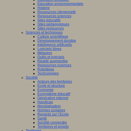
Education environnementale
Histoire
Ressources citoyenneté
Ressources sciences
Sites éducatifs
Sites pédagogiques
Sites ressources
Sciences et techniques
Culture scientifique
Développement durable
Intelligence artificielle
Logiciels libres
Métavers
Outils et logiciels
Réalité augmentée
Ressources sciences
Robotique
Technologies
Société
Acteurs des territoires
Ecole et structure
Economie
Ecosystème éducatif
Génération internet
Handicap
Mondialisation
Normes scolaires
Regards sur l’Ecole
Santé
Société connectée
Territoires et projets
Territoires