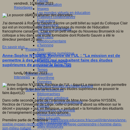
Fablab
vendredi, 10 février 2023
Géolocalisation
Reportages
Images
Les mondes virtuels en éducation
Pratiques collaboratives
Podcasting
J'ai demandé à Roberto Gauvin d'écrire un petit billet au sujet du Colloque Clair
Smartphones
qui est un incontournable dans le paysage du monde de l'éducation
Tableaux numériques
francophone canadien. Clair est un petit village du Nouveau Brunswick où le
Tablettes
colloque a lieu dans une école formidable dont Roberto Gauvin a été le
Web radio
directeur pendant 20 ans.
Webdocumentaire
eTwinning
En savoir plus...
Prospective
Ecosystème numérique
Anne-Sophie NYSSEN, Rectrice de l’UL : "La mission est de
Espaces
permettre à des enfants qui souhaitent faire des études
Politique éducative
supérieures de pouvoir le faire."(2)
Scénarios prospectifs
Temps
lundi, 06 février 2023
Réseaux sociaux
Interviews
Algorithme
Données
Réseaux sociaux et champ scolaire
Sélection de ressources
Bibliographies
Education artistique
Dans cette seconde partie de l’interview de Mme Anne-Sophie NYSSEN,
Education environnementale
Rectrice de l’Université de Liège, celle-ci précise d’abord sa réflexion sur le
Histoire
décret « paysage » qui, en Belgique, « perturbait » la formation des étudiants
Ressources citoyenneté
de l’enseignement supérieur francophone.
Ressources sciences
Sites éducatifs
Première partie de l'interview :
https://www.educavox.fr/accueil/interviews/anne-
Sites pédagogiques
sophie-nyssen-rectrice-de-l-universite-de-liege-comprendre-l-homme-dans-
Sites ressources
son-milieu-naturel