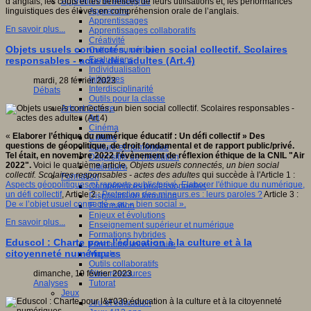
Apprendre et enseigner
d’anglais, les coûts et les bénéfices de leurs utilisations et, les performances
Apprendre
linguistiques des élèves en compréhension orale de l’anglais.
Apprentissages
En savoir plus...
Apprentissages collaboratifs
Créativité
Objets usuels connectés, un bien social collectif. Scolaires
Culture numérique
Evaluations
responsables - actes des adultes (Art.4)
Individualisation
Initiatives
mardi, 28 février 2023
Interdisciplinarité
Débats
Outils pour la classe
Arts et Culture
Art
Cinéma
«
Elaborer l’éthique du numérique éducatif : Un défi collectif
» Des
Culture
questions de géopolitique, de droit fondamental et de rapport public/privé.
Culture et numérique
Tel était, en novembre 2022 l'évènement de réflexion éthique de la CNIL "Air
Dispositifs de médiation
2022".
Voici le quatrième article,
Objets usuels connectés, un bien social
Littérature
collectif. Scolaires responsables - actes des adultes
qui succède à l'Article 1 :
Formation
Aspects géopolitiques et rapports public/privé, Elaborer l'éthique du numérique,
Compétences professionnelles
un défi collectif
, Article 2 :
Protection des mineurs.es : leurs paroles ?
Article 3 :
Dispositifs de formation
De « l’objet usuel connecté » au « bien social ».
E- formation
Enjeux et évolutions
En savoir plus...
Enseignement supérieur et numérique
Formations hybrides
Eduscol : Charte pour l'éducation à la culture et à la
Formation universitaire
citoyenneté numériques
Mooc’s
Outils collaboratifs
Sites ressources
dimanche, 19 février 2023
Tutorat
Analyses
Jeux
Jeu et éducation