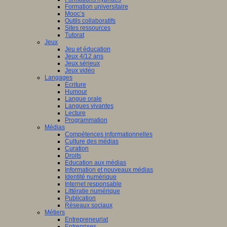
Formation universitaire
Mooc’s
Outils collaboratifs
Sites ressources
Tutorat
Jeux
Jeu et éducation
Jeux 4/12 ans
Jeux sérieux
Jeux vidéo
Langages
Ecriture
Humour
Langue orale
Langues vivantes
Lecture
Programmation
Médias
Compétences informationnelles
Culture des médias
Curation
Droits
Education aux médias
Information et nouveaux médias
Identité numérique
Internet responsable
Littératie numérique
Publication
Réseaux sociaux
Métiers
Entrepreneuriat
Entreprises