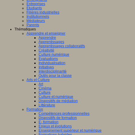
Entreprises
Etudiants
Filières industrielles
Institutionnels
Médiateurs
Parents
Thématiques
Apprendre et enseigner
Apprendre
Apprentissages
Apprentissages collaboratifs
Créativité
Culture numérique
Evaluations
Individualisation
Initiatives
Interdisciplinarité
Outils pour la classe
Arts et Culture
Art
Cinéma
Culture
Culture et numérique
Dispositifs de médiation
Littérature
Formation
Compétences professionnelles
Dispositifs de formation
E- formation
Enjeux et évolutions
Enseignement supérieur et numérique
Formations hybrides