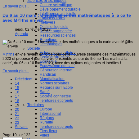
Sciences et techniques
Culture scientifique
En savoir plus...
Développement durable
Intelligence artificielle
Du 6 au 10 mars : Une semaine des mathématiques à la carte
Logiciels libres
avec M@ths en-vie
Métavers
Outils et logiciels
jeudi, 02 février 2023
Réalité augmentée
Agenda
Ressources sciences
Robotique
Technologies
Société
Acteurs des territoires
M@ths
en-vie revient en force pour cette nouvelle semaine des mathématiques
Ecole et structure
2023 et propose 4 jours à vivre ensemble autour du thème "Les maths à la
Economie
carte", du 06 au 10 mars 2023, avec des actions originales et inédites !
Ecosystème éducatif
Génération internet
En savoir plus...
Handicap
Mondialisation
Précédent
Normes scolaires
14
Regards sur l’Ecole
15
Santé
16
Société connectée
17
Territoires et projets
18
Territoires
19
Europe
20
International
21
Régions
22
Ruralité
23
Territoires et projets
Suivant
Tiers lieux
Page 19 sur 122
Villes