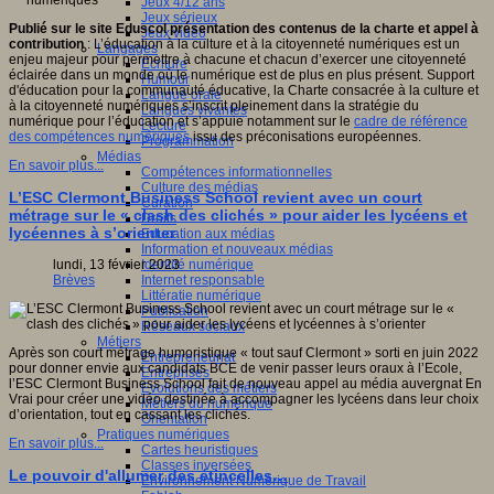
Jeux 4/12 ans
Jeux sérieux
Publié sur le site Eduscol présentation des contenus de la charte et appel à
Jeux vidéo
contribution
: L’éducation à la culture et à la citoyenneté numériques est un
Langages
enjeu majeur pour permettre à chacune et chacun d’exercer une citoyenneté
Ecriture
éclairée dans un monde où le numérique est de plus en plus présent. Support
Humour
d'éducation pour la communauté éducative, la Charte consacrée à la culture et
Langue orale
à la citoyenneté numériques s’inscrit pleinement dans la stratégie du
Langues vivantes
numérique pour l’éducation et s’appuie notamment sur le
cadre de référence
Lecture
des compétences numériques
issu des préconisations européennes.
Programmation
Médias
En savoir plus...
Compétences informationnelles
Culture des médias
L’ESC Clermont Business School revient avec un court
Curation
métrage sur le « clash des clichés » pour aider les lycéens et
Droits
lycéennes à s’orienter
Education aux médias
Information et nouveaux médias
Identité numérique
lundi, 13 février 2023
Internet responsable
Brèves
Littératie numérique
Publication
Réseaux sociaux
Métiers
Après son court métrage humoristique « tout sauf Clermont » sorti en juin 2022
Entrepreneuriat
pour donner envie aux candidats BCE de venir passer leurs oraux à l’Ecole,
Entreprises
l’ESC Clermont Business School fait de nouveau appel au média auvergnat En
Evolutions des métiers
Vrai pour créer une vidéo destinée à accompagner les lycéens dans leur choix
Métiers du numérique
d’orientation, tout en cassant les clichés.
Orientation
Pratiques numériques
En savoir plus...
Cartes heuristiques
Classes inversées
Le pouvoir d'allumer des étincelles…
Environnement Numérique de Travail