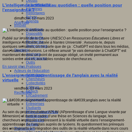
Débats
Faits marquants
L’intelligence artificielle au quotidien : quelle position pour
Interviews
l’enseignant.e ?
Reportages
Brèves
dimanche, 12 mars 2023
Agenda
Analyses
Innover
Didactique
Dispositifs
Pédagogie
Publié sur le site de la Chaire UNESCO en Ressources Éducatives Libres et
Recherche
Intelligence Artificielle, basée à Nantes Université :
Avouons-le, depuis
Technologies
quelques semaines, on ne parle que de ça : ChatGPT est dans tous les médias,
Savoir(s)
dans toutes les réunions. Le réflexe amusé “je vais demander à ChatGPT” est
Analyses
maintenant devenu un point de passage obligé, un invité permanent aux
Conférences
soirées entre ami.es, aux tables rondes de chercheur.es.
Outils
Pratiques
En savoir plus...
Acteurs de l'éducation
Animateurs
L'enseignement-apprentissage de l'anglais avec la réalité
Chercheurs
virtuelle
Collectivités
Editeurs
vendredi, 03 mars 2023
EdTech
Recherche
Encadrement
Enseignants
Entreprises
Etudiants
Filières industrielles
Au sein du projet incubateur APLIM (APprentissage d’une Langue vivante par
Institutionnels
IMmersion) et dans le cadre d’une thèse en Sciences du langage, les
Médiateurs
chercheurs impliqués s’intéressent à la réalité virtuelle dans l’enseignement-
Parents
apprentissage de l’anglais auprès de lycéens. Ils questionnent les prérequis
Thématiques
des enseignants à l’intégration des outils de la réalité virtuelle dans leurs cours