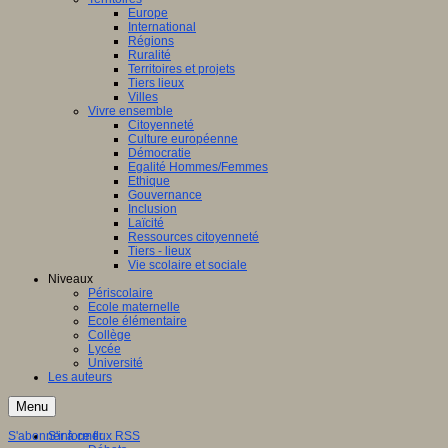
Europe
International
Régions
Ruralité
Territoires et projets
Tiers lieux
Villes
Vivre ensemble
Citoyenneté
Culture européenne
Démocratie
Egalité Hommes/Femmes
Ethique
Gouvernance
Inclusion
Laïcité
Ressources citoyenneté
Tiers - lieux
Vie scolaire et sociale
Niveaux
Périscolaire
Ecole maternelle
Ecole élémentaire
Collège
Lycée
Université
Les auteurs
Menu
S'abonner à ce flux RSS
S'informer