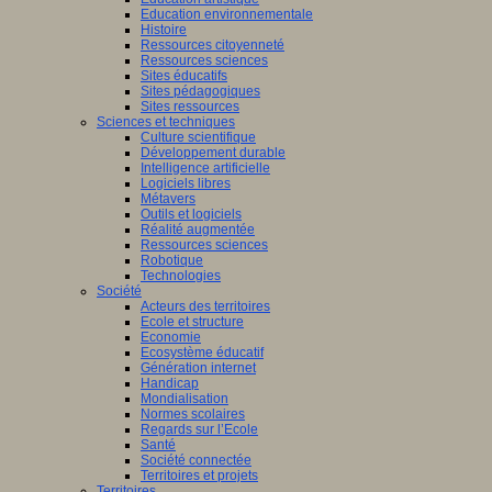
Education environnementale
Histoire
Ressources citoyenneté
Ressources sciences
Sites éducatifs
Sites pédagogiques
Sites ressources
Sciences et techniques
Culture scientifique
Développement durable
Intelligence artificielle
Logiciels libres
Métavers
Outils et logiciels
Réalité augmentée
Ressources sciences
Robotique
Technologies
Société
Acteurs des territoires
Ecole et structure
Economie
Ecosystème éducatif
Génération internet
Handicap
Mondialisation
Normes scolaires
Regards sur l’Ecole
Santé
Société connectée
Territoires et projets
Territoires