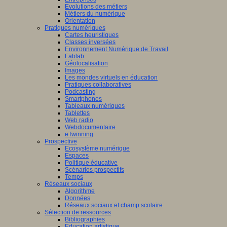
Evolutions des métiers
Métiers du numérique
Orientation
Pratiques numériques
Cartes heuristiques
Classes inversées
Environnement Numérique de Travail
Fablab
Géolocalisation
Images
Les mondes virtuels en éducation
Pratiques collaboratives
Podcasting
Smartphones
Tableaux numériques
Tablettes
Web radio
Webdocumentaire
eTwinning
Prospective
Ecosystème numérique
Espaces
Politique éducative
Scénarios prospectifs
Temps
Réseaux sociaux
Algorithme
Données
Réseaux sociaux et champ scolaire
Sélection de ressources
Bibliographies
Education artistique