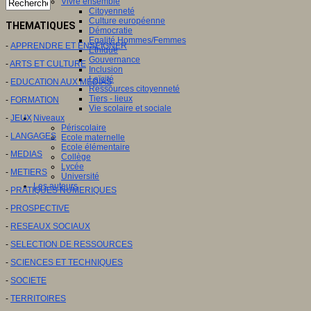
Vivre ensemble
Citoyenneté
Culture européenne
THEMATIQUES
Démocratie
Egalité Hommes/Femmes
-
APPRENDRE ET ENSEIGNER
Ethique
Gouvernance
-
ARTS ET CULTURE
Inclusion
Laïcité
-
EDUCATION AUX MEDIAS
Ressources citoyenneté
Tiers - lieux
-
FORMATION
Vie scolaire et sociale
-
JEUX
Niveaux
Périscolaire
-
LANGAGES
Ecole maternelle
Ecole élémentaire
-
MEDIAS
Collège
Lycée
-
METIERS
Université
Les auteurs
-
PRATIQUES NUMERIQUES
-
PROSPECTIVE
-
RESEAUX SOCIAUX
-
SELECTION DE RESSOURCES
-
SCIENCES ET TECHNIQUES
-
SOCIETE
-
TERRITOIRES