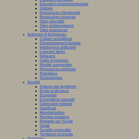
Education environnementale
Histoire
Ressources citoyenneté
Ressources sciences
Sites éducatifs
Sites pédagogiques
Sites ressources
Sciences et techniques
Culture scientifique
Développement durable
Intelligence artificielle
Logiciels libres
Métavers
Outils et logiciels
Réalité augmentée
Ressources sciences
Robotique
Technologies
Société
Acteurs des territoires
Ecole et structure
Economie
Ecosystème éducatif
Génération internet
Handicap
Mondialisation
Normes scolaires
Regards sur l’Ecole
Santé
Société connectée
Territoires et projets
Territoires