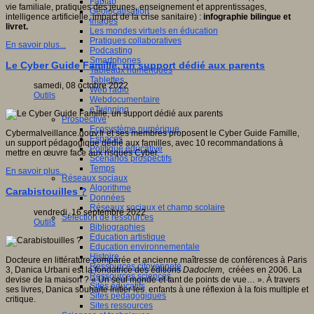
Fablab
vie familiale, pratiques des jeunes, enseignement et apprentissages,
Géolocalisation
intelligence artificielle, impact de la crise sanitaire) :
infographie bilingue et
Images
livret.
Les mondes virtuels en éducation
Pratiques collaboratives
En savoir plus...
Podcasting
Smartphones
Le Cyber Guide Famille, un support dédié aux parents
Tableaux numériques
Tablettes
samedi, 08 octobre 2022
Web radio
Outils
Webdocumentaire
eTwinning
Prospective
Ecosystème numérique
Cybermalveillance.gouv.fr et ses membres proposent le Cyber Guide Famille,
Espaces
un support pédagogique dédié aux familles, avec 10 recommandations à
Politique éducative
mettre en œuvre face aux risques Cyber.
Scénarios prospectifs
Temps
En savoir plus...
Réseaux sociaux
Algorithme
Carabistouilles ?
Données
Réseaux sociaux et champ scolaire
vendredi, 16 septembre 2022
Sélection de ressources
Outils
Bibliographies
Education artistique
Education environnementale
Histoire
Docteure en littérature comparée et ancienne maîtresse de conférences à Paris
Ressources citoyenneté
3, Danica Urbani est la fondatrice des éditions
Dadoclem
, créées en 2006. La
Ressources sciences
devise de la maison ? « Un seul monde et tant de points de vue… ». À travers
Sites éducatifs
ses livres, Danica souhaite initier les enfants à une réflexion à la fois multiple et
Sites pédagogiques
critique.
Sites ressources