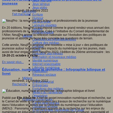
Jeux 4/12 ans
jeunesse
Jeux sérieux
Jeux vidéo
vendredi, 28 octobre 2022
Langages
Fait marquant
Ecriture
Humour
Langue orale
Langues vivantes
En 20 éditions, NeujPro s’est imposé comme le grand rendez-vous annuel des
Lecture
professionnels de la Jeunesse. Créé à l’initiative du Conseil départemental de
Programmation
l’Allier, NeujPro anime la réflexion nationale sur l’évolution des politiques de
Médias
jeunesse et aborde de façon très concrète les questions de terrain.
Compétences informationnelles
Culture des médias
Cette année, NeujPro propose une nouvelle « mise à jour » des politiques de
Curation
jeunesse autour notamment des impacts du numérique sur les jeunes, mais
Droits
aussi de leur engagement. NeujPro 2022, l’édition du 20ème anniversaire : les
Education aux médias
19-20-21 octobre à Vichy
.
Information et nouveaux médias
Identité numérique
En savoir plus...
Internet responsable
Littératie numérique
Éducation, numérique et recherche : Infographie bilingue et
Publication
livret
Réseaux sociaux
Métiers
vendredi, 14 octobre 2022
Entrepreneuriat
Recherche
Entreprises
Evolutions des métiers
Métiers du numérique
Orientation
Publié par
Elie Allouche,
Chef de projet innovation numérique et recherche,
sur
Pratiques numériques
le Carnet de veille et de valorisation des travaux de recherche sur le numérique
Cartes heuristiques
dans l’éducation soutenus par la Direction du numérique pour l’éducation
Classes inversées
(MENJ) : Panorama de quelques apports de la recherche sur les enjeux du
Environnement Numérique de Travail
numérique en éducation (contexte socio-économique et culturel, parentalité et