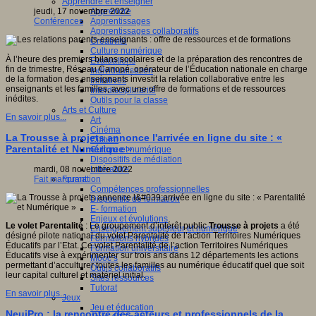
Apprendre et enseigner
Apprendre
jeudi, 17 novembre 2022
Apprentissages
Conférences
Apprentissages collaboratifs
Créativité
Culture numérique
À l’heure des premiers bilans scolaires et de la préparation des rencontres de
Evaluations
fin de trimestre, Réseau Canopé, opérateur de l’Éducation nationale en charge
Individualisation
de la formation des enseignants investit la relation collaborative entre les
Initiatives
enseignants et les familles, avec une offre de formations et de ressources
Interdisciplinarité
inédites.
Outils pour la classe
Arts et Culture
En savoir plus...
Art
Cinéma
La Trousse à projets annonce l'arrivée en ligne du site : «
Culture
Parentalité et Numérique »
Culture et numérique
Dispositifs de médiation
Littérature
mardi, 08 novembre 2022
Formation
Fait marquant
Compétences professionnelles
Dispositifs de formation
E- formation
Enjeux et évolutions
Le volet Parentalité
: Le groupement d’intérêt public
Trousse à projets
a été
Enseignement supérieur et numérique
désigné pilote national du volet Parentalité de l’action Territoires Numériques
Formations hybrides
Éducatifs par l’Etat. Ce volet Parentalité de l’action Territoires Numériques
Formation universitaire
Éducatifs vise à expérimenter sur trois ans dans 12 départements les actions
Mooc’s
permettant d’acculturer toutes les familles au numérique éducatif quel que soit
Outils collaboratifs
leur capital culturel et matériel initial.
Sites ressources
Tutorat
En savoir plus...
Jeux
Jeu et éducation
NeujPro : la rencontre des acteurs et professionnels de la