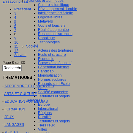
Sciences et techniques
En savoir plus...
Culture scientifique
Développement durable
Précédent
Intelligence artificielle
3
Logiciels libres
4
Métavers
5
Outils et logiciels
6
Réalité augmentée
7
Ressources sciences
8
Robotique
9
Technologies
10
Société
11
Acteurs des territoires
12
Ecole et structure
Suivant
Economie
Page 8 sur 33
Ecosystème éducatif
Génération internet
Handicap
Mondialisation
THEMATIQUES
Normes scolaires
Regards sur l’Ecole
-
APPRENDRE ET ENSEIGNER
Santé
Société connectée
-
ARTS ET CULTURE
Territoires et projets
Territoires
-
EDUCATION AUX MEDIAS
Europe
International
-
FORMATION
Régions
-
JEUX
Ruralité
Territoires et projets
-
LANGAGES
Tiers lieux
Villes
-
MEDIAS