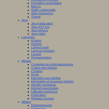
Formation universitaire
Mooc’s
Outils collaboratifs
Sites ressources
Tutorat
Jeux
Jeu et éducation
Jeux 4/12 ans
Jeux sérieux
Jeux vidéo
Langages
Ecriture
Humour
Langue orale
Langues vivantes
Lecture
Programmation
Médias
Compétences informationnelles
Culture des médias
Curation
Droits
Education aux médias
Information et nouveaux médias
Identité numérique
Internet responsable
Littératie numérique
Publication
Réseaux sociaux
Métiers
Entrepreneuriat
Entreprises