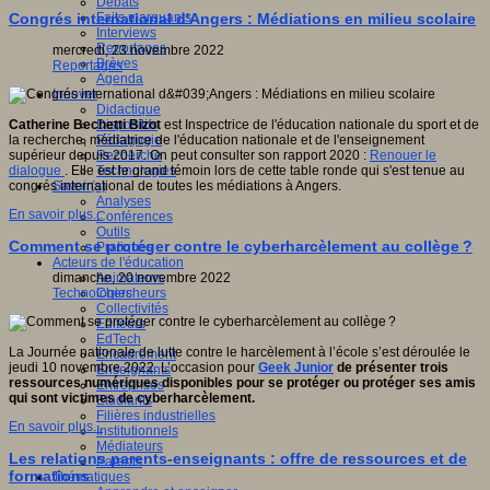
Débats
Faits marquants
Congrés international d'Angers : Médiations en milieu scolaire
Interviews
Reportages
mercredi, 23 novembre 2022
Brèves
Reportages
Agenda
Innover
Didactique
Dispositifs
Catherine Bechetti Bizot
est Inspectrice de l'éducation nationale du sport et de
Pédagogie
la recherche, médiatrice de l'éducation nationale et de l'enseignement
Recherche
supérieur depuis 2017. On peut consulter son rapport 2020 :
Renouer le
Technologies
dialogue
. Elle est le grand témoin lors de cette table ronde qui s'est tenue au
Savoir(s)
congrés international de toutes les médiations à Angers.
Analyses
En savoir plus...
Conférences
Outils
Comment se protéger contre le cyberharcèlement au collège ?
Pratiques
Acteurs de l'éducation
Animateurs
dimanche, 20 novembre 2022
Chercheurs
Technologies
Collectivités
Editeurs
EdTech
La Journée nationale de lutte contre le harcèlement à l’école s’est déroulée le
Encadrement
jeudi 10 novembre 2022. L’occasion pour
Geek Junior
de présenter trois
Enseignants
ressources numériques disponibles
pour se protéger ou protéger ses amis
Entreprises
qui sont victimes de cyberharcèlement.
Etudiants
Filières industrielles
En savoir plus...
Institutionnels
Médiateurs
Les relations parents-enseignants : offre de ressources et de
Parents
formations
Thématiques