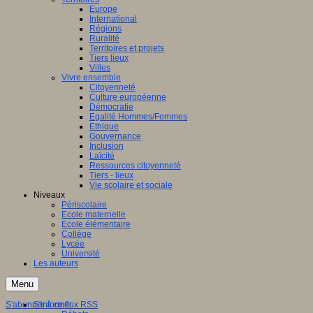
Europe
International
Régions
Ruralité
Territoires et projets
Tiers lieux
Villes
Vivre ensemble
Citoyenneté
Culture européenne
Démocratie
Egalité Hommes/Femmes
Ethique
Gouvernance
Inclusion
Laïcité
Ressources citoyenneté
Tiers - lieux
Vie scolaire et sociale
Niveaux
Périscolaire
Ecole maternelle
Ecole élémentaire
Collège
Lycée
Université
Les auteurs
Menu
S'abonner à ce flux RSS
S'informer