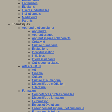
Entreprises
Etudiants
Filières industrielles
Institutionnels
Médiateurs
Parents
Thématiques
Apprendre et enseigner
Apprendre
Apprentissages
Apprentissages collaboratifs
Créativité
Culture numérique
Evaluations
Individualisation
Initiatives
Interdisciplinarité
Outils pour la classe
Arts et Culture
Art
Cinéma
Culture
Culture et numérique
Dispositifs de médiation
Littérature
Formation
Compétences professionnelles
Dispositifs de formation
E- formation
Enjeux et évolutions
Enseignement supérieur et numérique
Formations hybrides