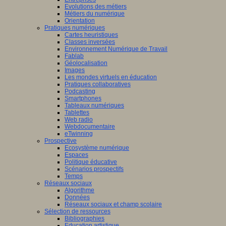
Evolutions des métiers
Métiers du numérique
Orientation
Pratiques numériques
Cartes heuristiques
Classes inversées
Environnement Numérique de Travail
Fablab
Géolocalisation
Images
Les mondes virtuels en éducation
Pratiques collaboratives
Podcasting
Smartphones
Tableaux numériques
Tablettes
Web radio
Webdocumentaire
eTwinning
Prospective
Ecosystème numérique
Espaces
Politique éducative
Scénarios prospectifs
Temps
Réseaux sociaux
Algorithme
Données
Réseaux sociaux et champ scolaire
Sélection de ressources
Bibliographies
Education artistique