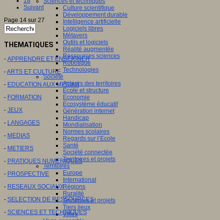
18
Sciences et techniques
Suivant
Culture scientifique
Développement durable
Page 14 sur 27
Intelligence artificielle
Logiciels libres
Métavers
Outils et logiciels
THEMATIQUES
Réalité augmentée
Ressources sciences
-
APPRENDRE ET ENSEIGNER
Robotique
Technologies
-
ARTS ET CULTURE
Société
Acteurs des territoires
-
EDUCATION AUX MEDIAS
Ecole et structure
-
FORMATION
Economie
Ecosystème éducatif
-
JEUX
Génération internet
Handicap
-
LANGAGES
Mondialisation
Normes scolaires
-
MEDIAS
Regards sur l’Ecole
Santé
-
METIERS
Société connectée
Territoires et projets
-
PRATIQUES NUMERIQUES
Territoires
Europe
-
PROSPECTIVE
International
-
RESEAUX SOCIAUX
Régions
Ruralité
-
SELECTION DE RESSOURCES
Territoires et projets
Tiers lieux
-
SCIENCES ET TECHNIQUES
Villes