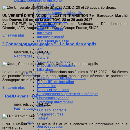
Agenda
Apprendre et enseigner
Apprendre
Apprentissages
Apprentissages collaboratifs
UNIVERSITÉ D’ÉTÉ ACIDD -
« LOST IN TRANSITION ? » -
Bordeaux, Marché
Créativité
des Douves (10 mn de la gare TGV),
28 et 29 août 2017
Culture numérique
Avec l'ADEME, la Ville et la Métropole de Bordeaux, le Département de
Evaluations
Gironde, l'AFD, Aaqius, Enedis, Nestlé Groupe France, SNCF…
Individualisation
Initiatives
En savoir plus...
Interdisciplinarité
Outils pour la classe
" Connectons nos écoles " : Le labo des applis
Arts et Culture
Art
mercredi, 19 juillet 2017
Cinéma
Reportages
Culture
Culture et numérique
Dispositifs de médiation
Littérature
Le labo des applis - projet « connectons nos écoles » 2016-2017 - 150 élèves
Formation
de primaire conçoivent leur application mobile pour défendre le patrimoine
Compétences professionnelles
écologique de leur territoire !
Dispositifs de formation
E- formation
En savoir plus...
Enjeux et évolutions
Enseignement supérieur et numérique
FReDD avant l'été !
Formations hybrides
Formation universitaire
mercredi, 05 juillet 2017
Mooc’s
Fait marquant
Outils collaboratifs
Sites ressources
Tutorat
Jeux
FReDD revient sur les actualités et vous concocte un programme pour la
Jeu et éducation
rentrée 2017 !