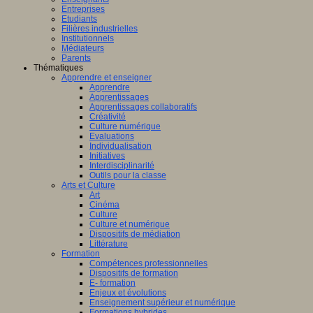
Entreprises
Etudiants
Filières industrielles
Institutionnels
Médiateurs
Parents
Thématiques
Apprendre et enseigner
Apprendre
Apprentissages
Apprentissages collaboratifs
Créativité
Culture numérique
Evaluations
Individualisation
Initiatives
Interdisciplinarité
Outils pour la classe
Arts et Culture
Art
Cinéma
Culture
Culture et numérique
Dispositifs de médiation
Littérature
Formation
Compétences professionnelles
Dispositifs de formation
E- formation
Enjeux et évolutions
Enseignement supérieur et numérique
Formations hybrides