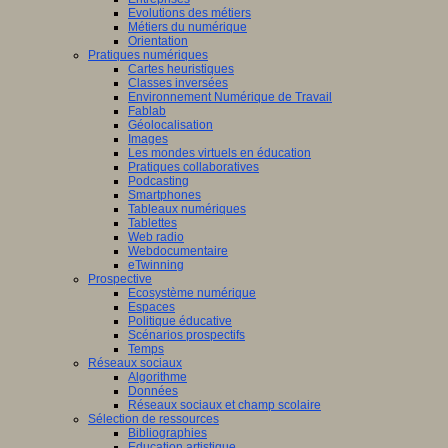
Evolutions des métiers
Métiers du numérique
Orientation
Pratiques numériques
Cartes heuristiques
Classes inversées
Environnement Numérique de Travail
Fablab
Géolocalisation
Images
Les mondes virtuels en éducation
Pratiques collaboratives
Podcasting
Smartphones
Tableaux numériques
Tablettes
Web radio
Webdocumentaire
eTwinning
Prospective
Ecosystème numérique
Espaces
Politique éducative
Scénarios prospectifs
Temps
Réseaux sociaux
Algorithme
Données
Réseaux sociaux et champ scolaire
Sélection de ressources
Bibliographies
Education artistique