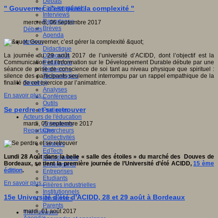
Débats
Faits marquants
" Gouverner, c’est gérer la complexité "
Interviews
Reportages
mercredi, 06 septembre 2017
Brèves
Débats
Agenda
Innover
Didactique
Dispositifs
La journée du 29 août 2017 de l’université d’ACIDD, dont l’objectif est la
Pédagogie
Communication et l’Information sur le Développement Durable débute par une
Recherche
séance de prise de conscience de soi tant au niveau physique que spirituel :
Technologies
silence des participants seulement interrompu par un rappel empathique de la
Savoir(s)
finalité de cet exercice par l’animatrice.
Analyses
En savoir plus...
Conférences
Outils
Se perdre et se retrouver
Pratiques
Acteurs de l'éducation
Animateurs
mardi, 05 septembre 2017
Chercheurs
Reportages
Collectivités
Editeurs
EdTech
Lundi 28 Août dans la belle « salle des étoiles » du marché des Douves de
Encadrement
Bordeaux, se tient la première journée de l’Université d’été ACIDD,
15 ème
Enseignants
édition
.
Entreprises
Etudiants
En savoir plus...
Filières industrielles
Institutionnels
15e Université d'été d'ACIDD, 28 et 29 août à Bordeaux
Médiateurs
Parents
mardi, 01 août 2017
Thématiques