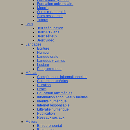
Formation universitaire
Mooc’s
Outils collaboratifs
Sites ressources
Tutorat
Jeux
Jeu et éducation
Jeux 4/12 ans
Jeux sérieux
Jeux vidéo
Langages
Ecriture
Humour
Langue orale
Langues vivantes
Lecture
Programmation
Médias
Compétences informationnelles
Culture des médias
Curation
Droits
Education aux médias
Information et nouveaux médias
Identité numérique
Internet responsable
Littératie numérique
Publication
Réseaux sociaux
Métiers
Entrepreneuriat
Entreprises