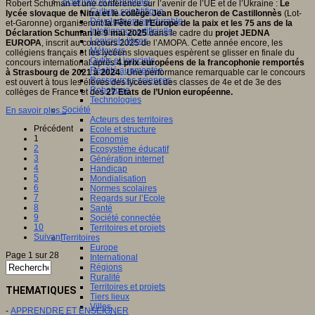
Sciences et techniques
Robert Schuman et une conférence sur l’avenir de l’UE et de l’Ukraine :
Le
Culture scientifique
lycée slovaque de Nitra et le collège Jean Boucheron de Castillonnès
(Lot-
Développement durable
et-Garonne) organiseront
la Fête de l’Europe de la paix et les 75 ans de la
Intelligence artificielle
Déclaration Schuman le 9 mai 2025
dans le cadre du
projet JEDNA
Logiciels libres
EUROPA
, inscrit au concours 2025 de l’AMOPA. Cette année encore, les
Métavers
collégiens français et les lycéens slovaques espèrent se glisser en finale du
Outils et logiciels
concours international après
4 prix européens de la francophonie remportés
Réalité augmentée
à Strasbourg de 2021 à 2024
. Une performance remarquable car le concours
Ressources sciences
est ouvert à tous les élèves des lycées et des classes de 4e et de 3e des
Robotique
collèges de France et des
27 Etats de l’Union européenne.
Technologies
Société
En savoir plus...
Acteurs des territoires
Précédent
Ecole et structure
1
Economie
2
Ecosystème éducatif
3
Génération internet
4
Handicap
5
Mondialisation
6
Normes scolaires
7
Regards sur l’Ecole
8
Santé
9
Société connectée
10
Territoires et projets
Suivant
Territoires
Europe
Page 1 sur 28
International
Régions
Ruralité
Territoires et projets
THEMATIQUES
Tiers lieux
Villes
-
APPRENDRE ET ENSEIGNER