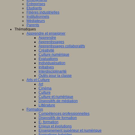
ligence
Entreprises
lle.
Etudiants
on
Filières industrielles
Institutionnels
Médiateurs
Parents
Thématiques
Apprendre et enseigner
al
Apprendre
Apprentissages
Apprentissages collaboratifs
Créativité
Culture numérique
bre,
Evaluations
Individualisation
Initiatives
Interdisciplinarité
Outils pour la classe
Arts et Culture
Art
nts,
Cinéma
,
Culture
eurs
Culture et numérique
Dispositifs de médiation
teurs
Littérature
Formation
Compétences professionnelles
Dispositifs de formation
E- formation
Enjeux et évolutions
Enseignement supérieur et numérique
Formations hybrides