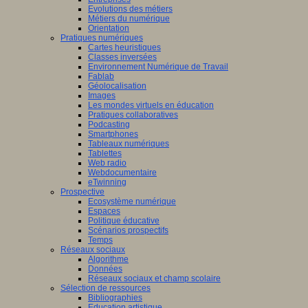
Evolutions des métiers
Métiers du numérique
Orientation
Pratiques numériques
Cartes heuristiques
/www.scaleai.ca/fr/
Classes inversées
Environnement Numérique de Travail
Fablab
Géolocalisation
Images
Les mondes virtuels en éducation
Pratiques collaboratives
Podcasting
Smartphones
/mila.quebec/fr
Tableaux numériques
Tablettes
Web radio
Webdocumentaire
eTwinning
Prospective
Ecosystème numérique
Espaces
Politique éducative
Scénarios prospectifs
Temps
Réseaux sociaux
Algorithme
Données
Réseaux sociaux et champ scolaire
Sélection de ressources
Bibliographies
Education artistique