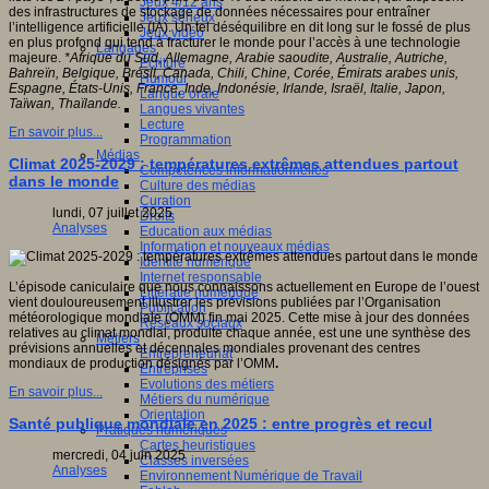
Jeux 4/12 ans
des infrastructures de stockage de données nécessaires pour entraîner
Jeux sérieux
l’intelligence artificielle (IA). Un tel déséquilibre en dit long sur le fossé de plus
Jeux vidéo
en plus profond qui tend à fracturer le monde pour l’accès à une technologie
Langages
majeure.
*Afrique du Sud, Allemagne, Arabie saoudite, Australie, Autriche,
Ecriture
Bahreïn, Belgique, Brésil, Canada, Chili, Chine, Corée, Émirats arabes unis,
Humour
Espagne, États-Unis, France, Inde, Indonésie, Irlande, Israël, Italie, Japon,
Langue orale
Taïwan, Thaïlande.
Langues vivantes
Lecture
En savoir plus...
Programmation
Médias
Climat 2025-2029 : températures extrêmes attendues partout
Compétences informationnelles
dans le monde
Culture des médias
Curation
lundi, 07 juillet 2025
Droits
Analyses
Education aux médias
Information et nouveaux médias
Identité numérique
Internet responsable
L’épisode caniculaire que nous connaissons actuellement en Europe de l’ouest
Littératie numérique
vient douloureusement illustrer les prévisions publiées par l’Organisation
Publication
météorologique mondiale (OMM) fin mai 2025. Cette mise à jour des données
Réseaux sociaux
relatives au climat mondial, produite chaque année, est une une synthèse des
Métiers
prévisions annuelles et décennales mondiales provenant des centres
Entrepreneuriat
mondiaux de production désignés par l’OMM
.
Entreprises
Evolutions des métiers
En savoir plus...
Métiers du numérique
Orientation
Santé publique mondiale en 2025 : entre progrès et recul
Pratiques numériques
Cartes heuristiques
mercredi, 04 juin 2025
Classes inversées
Analyses
Environnement Numérique de Travail