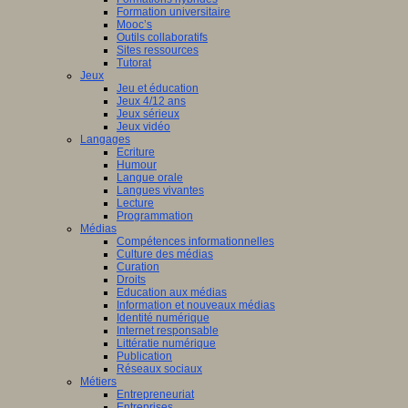
nciers
Formation universitaire
Mooc’s
ué
Outils collaboratifs
Sites ressources
Tutorat
mmation
Jeux
Jeu et éducation
ne
Jeux 4/12 ans
Jeux sérieux
Jeux vidéo
Langages
Ecriture
isme
Humour
Langue orale
st
è
me
Langues vivantes
ation
Lecture
en
Programmation
Médias
Compétences informationnelles
ship
Culture des médias
Curation
Droits
Education aux médias
a
Information et nouveaux médias
Identité numérique
Internet responsable
Littératie numérique
le.
Publication
Réseaux sociaux
Métiers
Entrepreneuriat
Entreprises