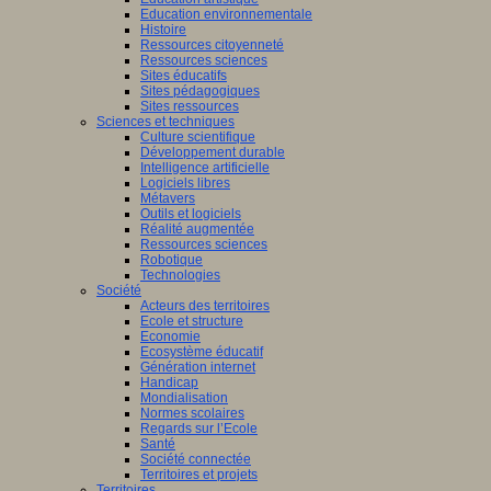
Education environnementale
Histoire
Ressources citoyenneté
Ressources sciences
Sites éducatifs
Sites pédagogiques
Sites ressources
Sciences et techniques
Culture scientifique
Développement durable
Intelligence artificielle
Logiciels libres
Métavers
Outils et logiciels
Réalité augmentée
Ressources sciences
Robotique
Technologies
Société
Acteurs des territoires
Ecole et structure
Economie
Ecosystème éducatif
Génération internet
Handicap
Mondialisation
Normes scolaires
Regards sur l’Ecole
Santé
Société connectée
Territoires et projets
Territoires