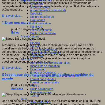
Apprendre et enseigner
contribué à une programmation qui souligne à la fois le dynamisme de
Apprendre
l’écosystème d’innovation canadien et le leadership de l’IA du Canada sur la
Apprentissages
scène mondiale.
Apprentissages collaboratifs
Créativité
En savoir plus...
Culture numérique
Evaluations
" Entre nos mains..."
Individualisation
Initiatives
jeudi, 18 septembre 2025
Interdisciplinarité
Editos
Outils pour la classe
Arts et Culture
Art
Cinéma
À l’heure où l’intelligence artificielle s’infiltre dans tous les pans de notre
Culture
quotidien — de l’éducation à la sécurité numérique — nous essayons de
Culture et numérique
comprendre les enjeux qu’elle soulève. Voici, inspiré par la série documentaire
Dispositifs de médiation
de DomiGeek, une exploration accessible et critique de notre rapport aux
Littérature
technologies. Entre fascination, vigilance et responsabilité, il s’agit de
Formation
questionner ce que nous construisons…
Compétences professionnelles
Dispositifs de formation
En savoir plus...
E- formation
Enjeux et évolutions
Géopolitique des Intelligences Artificielles et partition du
Enseignement supérieur et numérique
monde
Formations hybrides
Formation universitaire
jeudi, 24 juillet 2025
Mooc’s
Analyses
Outils collaboratifs
Sites ressources
Tutorat
Jeux
Une équipe de scientifiques de l’université d’Oxford a publié en juin 2025 une
Jeu et éducation
liste les 24 pays*, à peine plus de 10 % des nations du monde, qui disposent