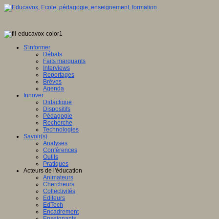
ence
tionale,
S'informer
Débats
ve
Faits marquants
Interviews
E
Reportages
Brèves
Agenda
Innover
Didactique
en
Dispositifs
ation
Pédagogie
Recherche
gence
Technologies
lle
Savoir(s)
Analyses
u
Conférences
lement
Outils
Pratiques
sée
Acteurs de l'éducation
Animateurs
ration
Chercheurs
Collectivités
Editeurs
EdTech
Encadrement
ois
Enseignants