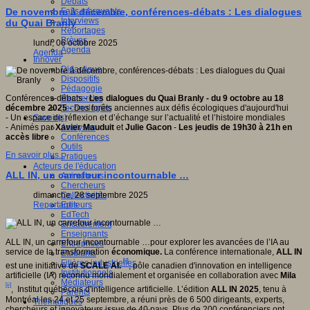
Débats
Faits marquants
De novembre à décembre, conférences-débats : Les dialogues
Interviews
du Quai Branly
Reportages
Brèves
lundi, 06 octobre 2025
Agenda
Agenda
Innover
Didactique
Dispositifs
Pédagogie
Recherche
Conférences-débats -
Les dialogues du Quai Branly - du 9 octobre au 18
Technologies
décembre 2025
- Des forêts anciennes aux défis écologiques d'aujourd'hui
Savoir(s)
- Un espace de réflexion et d’échange sur l’actualité et l’histoire mondiales
Analyses
- Animés par
Xavier Mauduit
et
Julie Gacon
-
Les jeudis de 19h30 à 21h en
Conférences
accès libre
Outils
En savoir plus...
Pratiques
Acteurs de l'éducation
ALL IN, un carrefour incontournable …
Animateurs
Chercheurs
Collectivités
dimanche, 28 septembre 2025
Editeurs
Reportages
EdTech
Encadrement
Enseignants
ALL IN, un carrefour incontournable …pour explorer les avancées de l’IA au
Entreprises
service de la transformation
économique.
La conférence internationale,
ALL IN
Etudiants
[i]
Filières industrielles
est une initiative de
SCALE AI.
, pôle canadien d'innovation en intelligence
Institutionnels
artificielle (IA) reconnu mondialement et organisée en collaboration avec
Mila
Médiateurs
[ii]
, Institut québécois d'intelligence artificielle. L’édition
ALL IN 2025
, tenu à
Parents
Montréal les 24 et 25 septembre, a réuni près de 6 500 dirigeants, experts,
Thématiques
chercheurs et innovateurs issus de 40 pays. Plus de 200 conférenciers ont