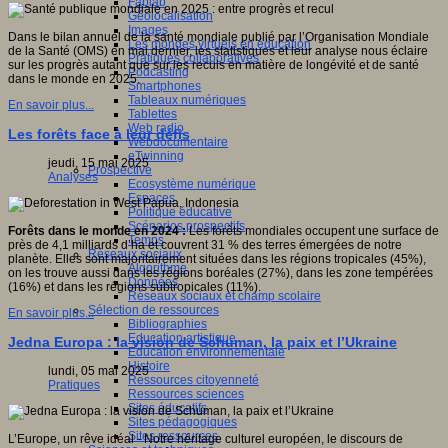
Fablab
Géolocalisation
Images
Dans le bilan annuel de la santé mondiale publié par l’Organisation Mondiale
Les mondes virtuels en éducation
de la Santé (OMS) en mai dernier, les statistiques et leur analyse nous éclaire
Pratiques collaboratives
sur les progrès autant que sur les reculs en matière de longévité et de santé
Podcasting
dans le monde en 2025.
Smartphones
Tableaux numériques
En savoir plus...
Tablettes
Web radio
Les forêts face à leur défis
Webdocumentaire
eTwinning
jeudi, 15 mai 2025
Prospective
Analyses
Ecosystème numérique
Espaces
Politique éducative
Scénarios prospectifs
Forêts dans le monde en 2024 :
Les forêts mondiales occupent une surface de
Temps
près de 4,1 milliards d’ha et couvrent 31 % des terres émergées de notre
Réseaux sociaux
planète. Elles sont majoritairement situées dans les régions tropicales (45%),
Algorithme
on les trouve aussi dans les régions boréales (27%), dans les zone tempérées
Données
(16%) et dans les régions subtropicales (11%).
Réseaux sociaux et champ scolaire
Sélection de ressources
En savoir plus...
Bibliographies
Education artistique
Jedna Europa : la vision de Schuman, la paix et l’Ukraine
Education environnementale
Histoire
lundi, 05 mai 2025
Ressources citoyenneté
Pratiques
Ressources sciences
Sites éducatifs
Sites pédagogiques
Sites ressources
L’Europe, un rêve idéal - Notre héritage culturel européen, le discours de