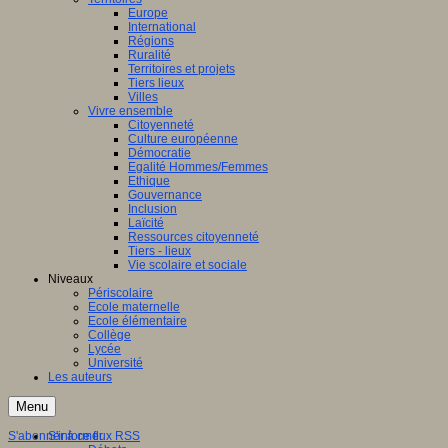
Europe
International
Régions
Ruralité
Territoires et projets
Tiers lieux
Villes
Vivre ensemble
Citoyenneté
Culture européenne
Démocratie
Egalité Hommes/Femmes
Ethique
Gouvernance
Inclusion
Laïcité
Ressources citoyenneté
Tiers - lieux
Vie scolaire et sociale
Niveaux
Périscolaire
Ecole maternelle
Ecole élémentaire
Collège
Lycée
Université
Les auteurs
Menu
S'abonner à ce flux RSS
S'informer