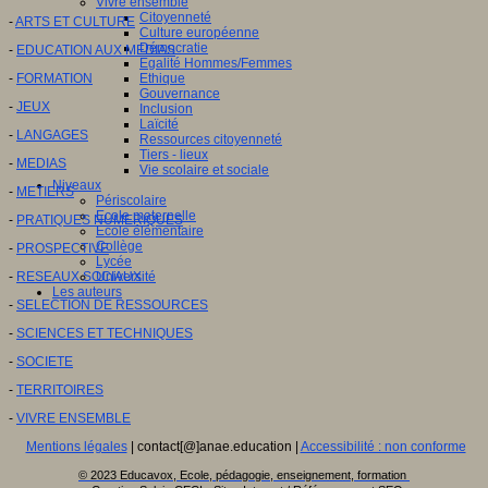
Vivre ensemble
Citoyenneté
-
ARTS ET CULTURE
Culture européenne
Démocratie
-
EDUCATION AUX MEDIAS
Egalité Hommes/Femmes
Ethique
-
FORMATION
Gouvernance
-
JEUX
Inclusion
Laïcité
-
LANGAGES
Ressources citoyenneté
Tiers - lieux
-
MEDIAS
Vie scolaire et sociale
Niveaux
-
METIERS
Périscolaire
Ecole maternelle
-
PRATIQUES NUMERIQUES
Ecole élémentaire
Collège
-
PROSPECTIVE
Lycée
Université
-
RESEAUX SOCIAUX
Les auteurs
-
SELECTION DE RESSOURCES
-
SCIENCES ET TECHNIQUES
-
SOCIETE
-
TERRITOIRES
-
VIVRE ENSEMBLE
Mentions légales
| contact[@]anae.education |
Accessibilité : non conforme
© 2023 Educavox, Ecole, pédagogie, enseignement, formation