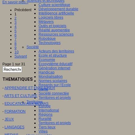
Sciences et techniques
En savoir plus...
Culture scientifique
Développement durable
Précédent
Intelligence artificielle
1
Logiciels libres
2
Métavers
3
Outils et logiciels
4
Réalité augmentée
5
Ressources sciences
6
Robotique
7
Technologies
8
Société
9
Acteurs des territoires
10
Ecole et structure
Suivant
Economie
Ecosystème éducatif
Page 1 sur 31
Génération internet
Handicap
Mondialisation
THEMATIQUES
Normes scolaires
Regards sur l’Ecole
-
APPRENDRE ET ENSEIGNER
Santé
Société connectée
-
ARTS ET CULTURE
Territoires et projets
Territoires
-
EDUCATION AUX MEDIAS
Europe
International
-
FORMATION
Régions
Ruralité
-
JEUX
Territoires et projets
-
LANGAGES
Tiers lieux
Villes
-
MEDIAS