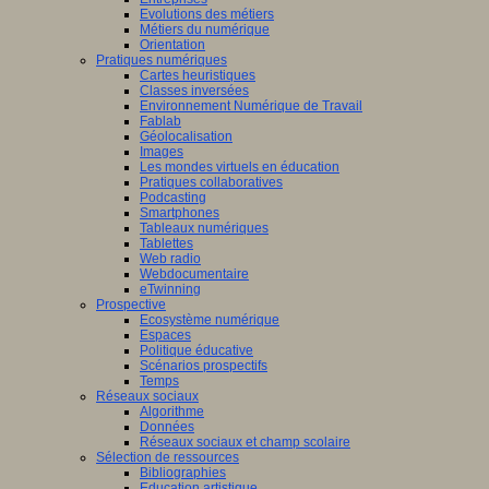
Evolutions des métiers
Métiers du numérique
Orientation
Pratiques numériques
Cartes heuristiques
Classes inversées
Environnement Numérique de Travail
Fablab
Géolocalisation
Images
Les mondes virtuels en éducation
Pratiques collaboratives
Podcasting
Smartphones
Tableaux numériques
Tablettes
Web radio
Webdocumentaire
eTwinning
Prospective
Ecosystème numérique
Espaces
Politique éducative
Scénarios prospectifs
Temps
Réseaux sociaux
Algorithme
Données
Réseaux sociaux et champ scolaire
Sélection de ressources
Bibliographies
Education artistique