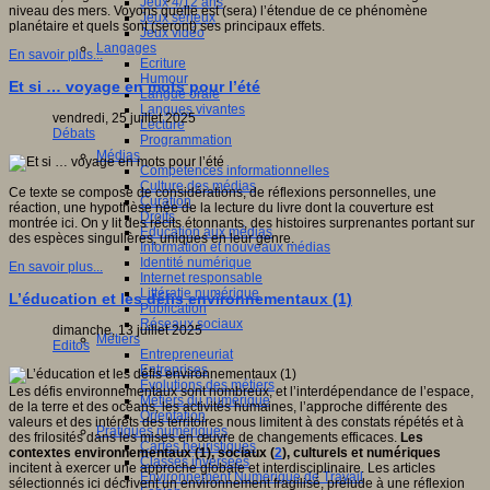
Jeux 4/12 ans
niveau des mers. Voyons quelle est (sera) l’étendue de ce phénomène
Jeux sérieux
planétaire et quels sont (seront) ses principaux effets.
Jeux vidéo
Langages
En savoir plus...
Ecriture
Humour
Et si … voyage en mots pour l’été
Langue orale
Langues vivantes
vendredi, 25 juillet 2025
Lecture
Débats
Programmation
Médias
Compétences informationnelles
Culture des médias
Ce texte se compose de considérations, de réflexions personnelles, une
Curation
réaction, une hypothèse née de la lecture du livre dont la couverture est
Droits
montrée ici. On y lit des récits étonnants, des histoires surprenantes portant sur
Education aux médias
des espèces singulières, uniques en leur genre.
Information et nouveaux médias
Identité numérique
En savoir plus...
Internet responsable
Littératie numérique
L’éducation et les défis environnementaux (1)
Publication
Réseaux sociaux
dimanche, 13 juillet 2025
Métiers
Editos
Entrepreneuriat
Entreprises
Evolutions des métiers
Les défis environnementaux sont nombreux, et l’interdépendance de l’espace,
Métiers du numérique
de la terre et des océans, les activités humaines, l’approche différente des
Orientation
valeurs et des intérêts des territoires nous limitent à des constats répétés et à
Pratiques numériques
des frilosités dans les mises en œuvre de changements efficaces.
Les
Cartes heuristiques
contextes environnementaux (1), sociaux (
2
), culturels et numériques
Classes inversées
incitent à exercer
une approche globale et interdisciplinaire. Les articles
Environnement Numérique de Travail
sélectionnés ici décrivent un environnement fragilisé, prélude à une réflexion