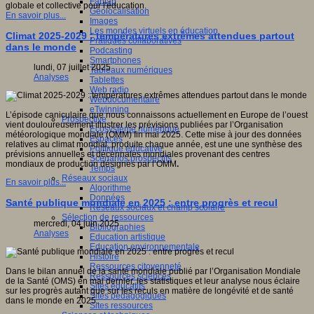
Fablab
globale et collective pour l'éducation.
Géolocalisation
En savoir plus...
Images
Les mondes virtuels en éducation
Climat 2025-2029 : températures extrêmes attendues partout
Pratiques collaboratives
dans le monde
Podcasting
Smartphones
lundi, 07 juillet 2025
Tableaux numériques
Analyses
Tablettes
Web radio
Webdocumentaire
eTwinning
L’épisode caniculaire que nous connaissons actuellement en Europe de l’ouest
Prospective
vient douloureusement illustrer les prévisions publiées par l’Organisation
Ecosystème numérique
météorologique mondiale (OMM) fin mai 2025. Cette mise à jour des données
Espaces
relatives au climat mondial, produite chaque année, est une une synthèse des
Politique éducative
prévisions annuelles et décennales mondiales provenant des centres
Scénarios prospectifs
mondiaux de production désignés par l’OMM
.
Temps
Réseaux sociaux
En savoir plus...
Algorithme
Données
Santé publique mondiale en 2025 : entre progrès et recul
Réseaux sociaux et champ scolaire
Sélection de ressources
mercredi, 04 juin 2025
Bibliographies
Analyses
Education artistique
Education environnementale
Histoire
Ressources citoyenneté
Dans le bilan annuel de la santé mondiale publié par l’Organisation Mondiale
Ressources sciences
de la Santé (OMS) en mai dernier, les statistiques et leur analyse nous éclaire
Sites éducatifs
sur les progrès autant que sur les reculs en matière de longévité et de santé
Sites pédagogiques
dans le monde en 2025.
Sites ressources