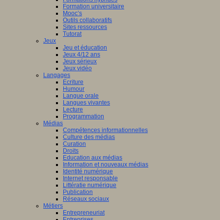
Formation universitaire
Mooc’s
Outils collaboratifs
Sites ressources
Tutorat
Jeux
Jeu et éducation
Jeux 4/12 ans
Jeux sérieux
Jeux vidéo
Langages
Ecriture
Humour
Langue orale
Langues vivantes
Lecture
Programmation
Médias
Compétences informationnelles
Culture des médias
Curation
Droits
Education aux médias
Information et nouveaux médias
Identité numérique
Internet responsable
Littératie numérique
Publication
Réseaux sociaux
Métiers
Entrepreneuriat
Entreprises