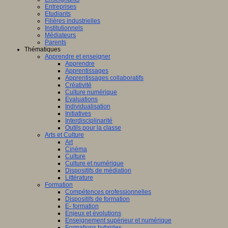
Entreprises
Etudiants
Filières industrielles
Institutionnels
Médiateurs
Parents
Thématiques
Apprendre et enseigner
Apprendre
Apprentissages
Apprentissages collaboratifs
Créativité
Culture numérique
Evaluations
Individualisation
Initiatives
Interdisciplinarité
Outils pour la classe
Arts et Culture
Art
Cinéma
Culture
Culture et numérique
Dispositifs de médiation
Littérature
Formation
Compétences professionnelles
Dispositifs de formation
E- formation
Enjeux et évolutions
Enseignement supérieur et numérique
Formations hybrides