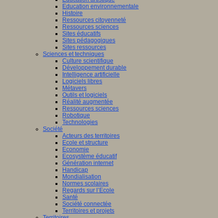
Education environnementale
Histoire
Ressources citoyenneté
Ressources sciences
Sites éducatifs
Sites pédagogiques
Sites ressources
Sciences et techniques
Culture scientifique
Développement durable
Intelligence artificielle
Logiciels libres
Métavers
Outils et logiciels
Réalité augmentée
Ressources sciences
Robotique
Technologies
Société
Acteurs des territoires
Ecole et structure
Economie
Ecosystème éducatif
Génération internet
Handicap
Mondialisation
Normes scolaires
Regards sur l’Ecole
Santé
Société connectée
Territoires et projets
Territoires