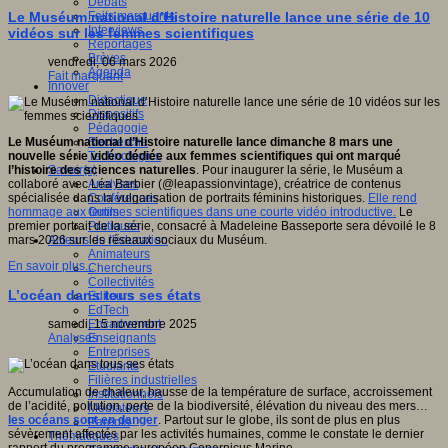
Débats
Faits marquants
Le Muséum national d’Histoire naturelle lance une série de 10
Interviews
vidéos sur les femmes scientifiques
Reportages
Brèves
vendredi, 06 mars 2026
Agenda
Fait marquant
Innover
Didactique
Dispositifs
Pédagogie
Recherche
Le Muséum national d’Histoire naturelle lance dimanche 8 mars une
Technologies
nouvelle série vidéo dédiée aux femmes scientifiques qui ont marqué
Savoir(s)
l’histoire des sciences naturelles
. Pour inaugurer la série, le Muséum a
Analyses
collaboré avec Léa Barbier (@leapassionvintage), créatrice de contenus
Conférences
spécialisée dans la vulgarisation de portraits féminins historiques.
Elle rend
Outils
hommage aux femmes scientifiques dans une courte vidéo introductive.
Le
Pratiques
premier portrait de la série, consacré à Madeleine Basseporte sera dévoilé le 8
Acteurs de l'éducation
mars 2026 sur les réseaux sociaux du Muséum.
Animateurs
En savoir plus...
Chercheurs
Collectivités
L’océan dans tous ses états
Editeurs
EdTech
Encadrement
samedi, 15 novembre 2025
Enseignants
Analyses
Entreprises
Etudiants
Filières industrielles
Accumulation de chaleur, hausse de la température de surface, accroissement
Institutionnels
de l’acidité, pollution, perte de la biodiversité, élévation du niveau des mers…
Médiateurs
les océans sont en danger
. Partout sur le globe, ils sont de plus en plus
Parents
sévèrement affectés par les activités humaines, comme le constate le dernier
Thématiques