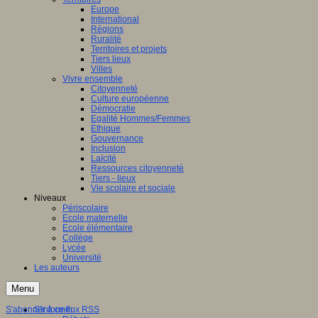
Europe
International
Régions
Ruralité
Territoires et projets
Tiers lieux
Villes
Vivre ensemble
Citoyenneté
Culture européenne
Démocratie
Egalité Hommes/Femmes
Ethique
Gouvernance
Inclusion
Laïcité
Ressources citoyenneté
Tiers - lieux
Vie scolaire et sociale
Niveaux
Périscolaire
Ecole maternelle
Ecole élémentaire
Collège
Lycée
Université
Les auteurs
Menu
S'abonner à ce flux RSS
S'informer