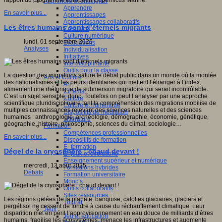
rapport du programme européen Copernicus Marine.
Apprendre et enseigner
Apprendre
En savoir plus...
Apprentissages
Apprentissages collaboratifs
Les êtres humains sont d’éternels migrants
Créativité
Culture numérique
lundi, 01 septembre 2025
Evaluations
Analyses
Individualisation
Initiatives
Interdisciplinarité
Outils pour la classe
La question des migrations sature le débat public dans un monde où la montée
Arts et Culture
des nationalismes et les peurs identitaires qui mettent l’étranger à l’index,
Art
alimentent une rhétorique de submersion migratoire qui serait incontrôlable.
Cinéma
C’est un sujet sensible, donc. Toutefois on peut l’analyser par une approche
Culture
scientifique pluridisciplinaire tant la compréhension des migrations mobilise de
Culture et numérique
multiples connaissances relevant des sciences naturelles et des sciences
Dispositifs de médiation
humaines : anthropologie, archéologie, démographie, économie, génétique,
Littérature
géographie, histoire, philosophie, sciences du climat, sociologie…
Formation
Compétences professionnelles
En savoir plus...
Dispositifs de formation
E- formation
Dégel de la cryosphère : chaud devant !
Enjeux et évolutions
Enseignement supérieur et numérique
mercredi, 13 août 2025
Formations hybrides
Débats
Formation universitaire
Mooc’s
Outils collaboratifs
Sites ressources
Les régions gelées de la planète, banquise, calottes glaciaires, glaciers et
Tutorat
pergélisol ne cessent de fondre à cause du réchauffement climatique. Leur
Jeux
disparition met en péril l’approvisionnement en eau douce de milliards d’êtres
Jeu et éducation
humains, fragilise les écosystèmes, menace les infrastructures et augmente