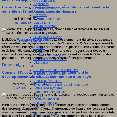
Apprendre et enseigner
Apprendre
Pierre Ozer : explorer les marges, rêver demain et remettre le
Apprentissages
sensible et l'émotion au cœur de nos vies
Apprentissages collaboratifs
Créativité
Culture numérique
jeudi, 04 avril 2024
Evaluations
Fait marquant
Individualisation
Initiatives
Interdisciplinarité
Outils pour la classe
L'ULiège,
Fabrique des Possibles
:
Le développement durable, sous toutes
Arts et Culture
ses facettes, se pense aussi au sein de l’Université
.
Qu’est-ce qui nourrit la
Art
réflexion des chercheurs et chercheuses ? Quelle est leur vision de l’avenir
Cinéma
et de leur rôle dans la transition ?
Portraits et entretiens pour découvrir
Culture
comment ces hommes et ces femmes contribuent à ouvrir le "champ des
Culture et numérique
possibles"
.
De quoi composer de nouveaux récits pour demain.
Dispositifs de médiation
Littérature
En savoir plus...
Formation
Compétences professionnelles
Comment l’accès à l’eau impacte durablement le
Dispositifs de formation
développement durable et économique d’un pays
E- formation
Enjeux et évolutions
mercredi, 03 avril 2024
Enseignement supérieur et numérique
Analyses
Formations hybrides
Formation universitaire
Mooc’s
Outils collaboratifs
Sites ressources
Bien que les éléments politiques et économiques soient reconnus comme
Tutorat
des moteurs du progrès national, l'importance de l'eau et de l’accès à l’eau
Jeux
sont fréquemment minimisés. Néanmoins, son impact sur des secteurs tels
Jeu et éducation
que la santé et l'éducation est avéré. Ainsi, comment l’eau est-elle une