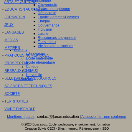
Vivre ensemble
-
ARTS ET CULTURE
Citoyenneté
Culture européenne
-
EDUCATION AUX MEDIAS
Démocratie
-
FORMATION
Egalité Hommes/Femmes
Ethique
-
JEUX
Gouvernance
Inclusion
-
LANGAGES
Laïcité
Ressources citoyenneté
-
MEDIAS
Tiers - lieux
Vie scolaire et sociale
-
METIERS
Niveaux
Périscolaire
-
PRATIQUES NUMERIQUES
Ecole maternelle
Ecole élémentaire
-
PROSPECTIVE
Collège
-
RESEAUX SOCIAUX
Lycée
Université
-
SELECTION DE RESSOURCES
Les auteurs
-
SCIENCES ET TECHNIQUES
-
SOCIETE
-
TERRITOIRES
-
VIVRE ENSEMBLE
Mentions légales
| contact[@]anae.education |
Accessibilité : non conforme
© 2023 Educavox, Ecole, pédagogie, enseignement, formation
Creation Sylvie CECI - Sites Internet / Référencement SEO