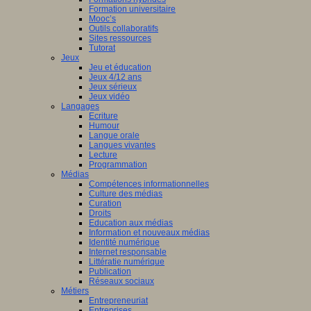
Formation universitaire
Mooc’s
Outils collaboratifs
Sites ressources
Tutorat
Jeux
Jeu et éducation
Jeux 4/12 ans
Jeux sérieux
Jeux vidéo
Langages
Ecriture
Humour
Langue orale
Langues vivantes
Lecture
Programmation
Médias
Compétences informationnelles
Culture des médias
Curation
Droits
Education aux médias
Information et nouveaux médias
Identité numérique
Internet responsable
Littératie numérique
Publication
Réseaux sociaux
Métiers
Entrepreneuriat
Entreprises