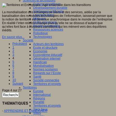
Sciences et techniques
Culture scientifique
Développement durable
Intelligence artificielle
La mondialisation des échanges de biens et des services, aidée par la
Logiciels libres
banalisation des nouvelles technologies de l’information, laisserait penser que
Métavers
la notion de territoire est devenue anachronique dans le monde de l’entreprise.
Outils et logiciels
En réalité l’inter-relation change plus qu’elle ne se dissous d’autant que
Réalité augmentée
qu’elles font face à plusieurs transitions qui les mènent vers des équilibres
Ressources sciences
inédits.
Robotique
Technologies
En savoir plus...
Société
Précédent
Acteurs des territoires
1
Ecole et structure
2
Economie
3
Ecosystème éducatif
4
Génération internet
5
Handicap
6
Mondialisation
7
Normes scolaires
8
Regards sur l’Ecole
9
Santé
10
Société connectée
Suivant
Territoires et projets
Territoires
Page 4 sur 27
Europe
International
Régions
Ruralité
THEMATIQUES
Territoires et projets
Tiers lieux
-
APPRENDRE ET ENSEIGNER
Villes