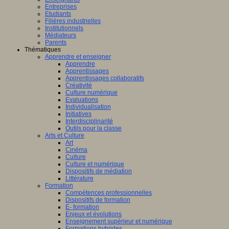
Entreprises
Etudiants
Filières industrielles
Institutionnels
Médiateurs
Parents
Thématiques
Apprendre et enseigner
Apprendre
Apprentissages
Apprentissages collaboratifs
Créativité
Culture numérique
Evaluations
Individualisation
Initiatives
Interdisciplinarité
Outils pour la classe
Arts et Culture
Art
Cinéma
Culture
Culture et numérique
Dispositifs de médiation
Littérature
Formation
Compétences professionnelles
Dispositifs de formation
E- formation
Enjeux et évolutions
Enseignement supérieur et numérique
Formations hybrides