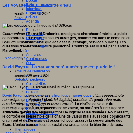
Débats
Faits marquants
Les voyages de Li la goutte d'eau
Interviews
Reportages
vendredi, 03 mai 2024
Brèves
Brèves
Agenda
Innover
Didactique
Dispositifs
Communiqué
: Bernard Drobenko, enseignant-chercheur émérite, a publié
Pédagogie
de nombreux articles et plusieurs ouvrages, notamment dans le domaine de
Recherche
l’eau et l’urbanisme ainsi que des essais (écologie, services publics). Les
Technologies
questions d’eau l’ont toujours passionné. L’ouvrage est illustré par Candice
Savoir(s)
Marcellaud.
Analyses
En savoir plus...
Conférences
Outils
David Fayon : La souveraineté numérique est plurielle !
Pratiques
Acteurs de l'éducation
Animateurs
samedi, 06 avril 2024
Chercheurs
Débats
Collectivités
Editeurs
EdTech
David Fayon
publie dans ses
chroniques numériques
: "
La souveraineté
Encadrement
numérique est plurielle ! Matériel, logiciel, données, IA générative mais
Enseignants
aussi matières premières et terres rares
". La chaîne de valeur du
Entreprises
numérique connaît un déplacement de valeur, du matériel à l’intelligence
Etudiants
artificielle générative en passant par le logiciel et les données. Pour autant,
Filières industrielles
le contrôle de l’ensemble de la chaîne de valeur mais aussi des composants
Institutionnels
en amont et de l’énergie est essentiel pour assurer la souveraineté des
Médiateurs
Etats. L’enjeu économique et social est crucial pour le bien être de tous.
Parents
Thématiques
En savoir plus...