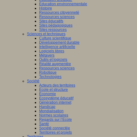
Education environnementale
Histoire
Ressources citoyenneté
Ressources sciences
Sites éducatifs
Sites pédagogiques
Sites ressources
Sciences et techniques
Culture scientifique
Développement durable
Intelligence artificielle
Logiciels libres
Métavers
Outils et logiciels
Réalité augmentée
Ressources sciences
Robotique
Technologies
Société
Acteurs des territoires
Ecole et structure
Economie
Ecosystème éducatif
Génération internet
Handicap
Mondialisation
Normes scolaires
Regards sur l’Ecole
Santé
Société connectée
Territoires et projets
Territoires