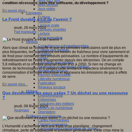
Jeux 4/12 ans
condition nécessaire, sans être suffisante, du développement ?
Jeux sérieux
Jeux vidéo
En savoir plus...
Langages
Ecriture
Le Froid durable a-t-il de l’avenir ?
Humour
Langue orale
jeudi, 28 mars 2024
Langues vivantes
Fait marquant
Lecture
Programmation
Médias
Compétences informationnelles
Alors que climat se réchauffe et que les périodes caniculaires sont de plus en
Culture des médias
plus fréquentes, les populations ont besoin de fraîcheur pour vivre sainement et
Curation
de froid pour conserver des produits périssables. Le nombre d’équipements de
Droits
refroidissement ne cesse d’augmenter depuis des décennies. On en compte
Education aux médias
5,8 milliards et ce nombre pourrait tripler d’ici à 2050. Si rien ne change en
Information et nouveaux médias
terme de technologies et d’usages cette tendance impactera sévèrement la
Identité numérique
consommation d’énergie électrique et aggravera les émissions de gaz à effets
Internet responsable
de serre.
Littératie numérique
Publication
En savoir plus...
Réseaux sociaux
Métiers
Que deviennent les eaux usées ? Un déchet ou une ressource
Entrepreneuriat
?
Entreprises
Evolutions des métiers
jeudi, 08 février 2024
Métiers du numérique
Analyses
Orientation
Pratiques numériques
Cartes heuristiques
Classes inversées
L’Humanité s’achemine vers une triple crise planétaire : changement
Environnement Numérique de Travail
climatique, perte de biodiversité et pollution généralisée. Cette crise mine la