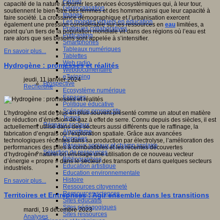
Fablab
capacité de la nature à fournir les services écosystémiques qui, à leur tour,
Géolocalisation
soutiennent le bien-être des femmes et des hommes ainsi que leur capacité à
Images
faire société. La croissance démographique et l’urbanisation exercent
Les mondes virtuels en éducation
également une pression considérable sur les ressources en
eau
limitées, a
Pratiques collaboratives
point qu’un tiers de la population mondiale vit dans des régions où l’eau est
Podcasting
rare alors que ses besoins sont appelée à s’intensifier.
Smartphones
Tableaux numériques
En savoir plus...
Tablettes
Web radio
Hydrogène : promesses et réalités
Webdocumentaire
eTwinning
jeudi, 11 janvier 2024
Prospective
Recherche
Ecosystème numérique
Espaces
Politique éducative
Scénarios prospectifs
L’hydrogène est de plus en plus souvent présenté comme un atout en matière
Temps
de réduction d’émission de gaz à effet de serre. Connu depuis des siècles, il est
Réseaux sociaux
actuellement utilisé dans des secteurs aussi différents que le raffinage, la
Algorithme
fabrication d’engrais ou l’exploration spatiale. Grâce aux avancées
Données
technologiques récentes dans sa production par électrolyse, l’amélioration des
Réseaux sociaux et champ scolaire
performances des piles à combustibles et les récentes découvertes
Sélection de ressources
d’hydrogène naturel on envisage une utilisation de ce nouveau vecteur
Bibliographies
d’énergie « propre » dans le secteur des transports et dans quelques secteurs
Education artistique
industriels.
Education environnementale
Histoire
En savoir plus...
Ressources citoyenneté
Ressources sciences
Territoires et Entreprises : Agir ensemble dans les transitions
Sites éducatifs
Sites pédagogiques
mardi, 19 décembre 2023
Sites ressources
Analyses