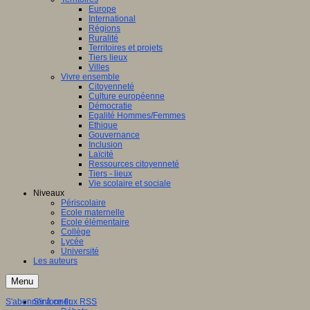
Europe
International
Régions
Ruralité
Territoires et projets
Tiers lieux
Villes
Vivre ensemble
Citoyenneté
Culture européenne
Démocratie
Egalité Hommes/Femmes
Ethique
Gouvernance
Inclusion
Laïcité
Ressources citoyenneté
Tiers - lieux
Vie scolaire et sociale
Niveaux
Périscolaire
Ecole maternelle
Ecole élémentaire
Collège
Lycée
Université
Les auteurs
Menu
S'abonner à ce flux RSS
S'informer