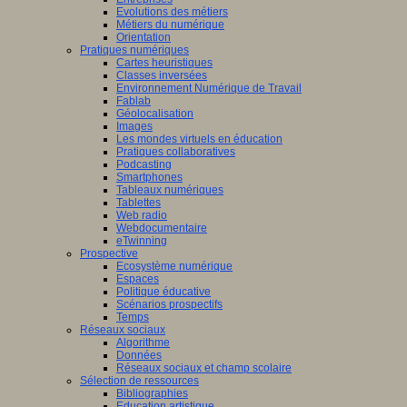
Evolutions des métiers
Métiers du numérique
Orientation
Pratiques numériques
Cartes heuristiques
Classes inversées
Environnement Numérique de Travail
Fablab
Géolocalisation
Images
Les mondes virtuels en éducation
Pratiques collaboratives
Podcasting
Smartphones
Tableaux numériques
Tablettes
Web radio
Webdocumentaire
eTwinning
Prospective
Ecosystème numérique
Espaces
Politique éducative
Scénarios prospectifs
Temps
Réseaux sociaux
Algorithme
Données
Réseaux sociaux et champ scolaire
Sélection de ressources
Bibliographies
Education artistique