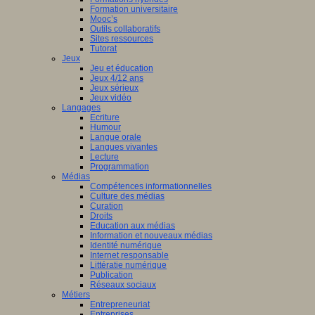
Formation universitaire
Mooc’s
Outils collaboratifs
Sites ressources
Tutorat
Jeux
Jeu et éducation
Jeux 4/12 ans
Jeux sérieux
Jeux vidéo
Langages
Ecriture
Humour
Langue orale
Langues vivantes
Lecture
Programmation
Médias
Compétences informationnelles
Culture des médias
Curation
Droits
Education aux médias
Information et nouveaux médias
Identité numérique
Internet responsable
Littératie numérique
Publication
Réseaux sociaux
Métiers
Entrepreneuriat
Entreprises