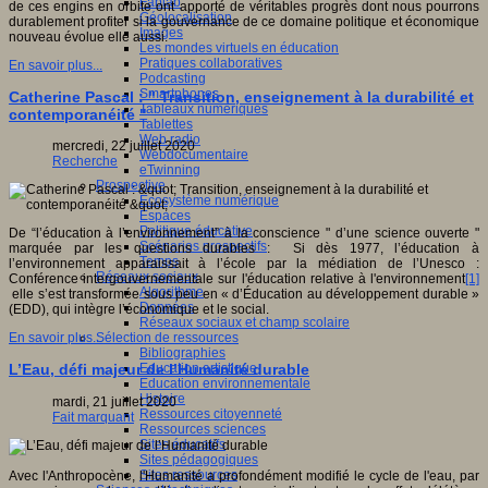
Fablab
de ces engins en orbite ont apporté de véritables progrès dont nous pourrons
Géolocalisation
durablement profiter si la gouvernance de ce domaine politique et économique
Images
nouveau évolue elle aussi.
Les mondes virtuels en éducation
Pratiques collaboratives
En savoir plus...
Podcasting
Smartphones
Catherine Pascal : " Transition, enseignement à la durabilité et
Tableaux numériques
contemporanéité "
Tablettes
Web radio
mercredi, 22 juillet 2020
Webdocumentaire
Recherche
eTwinning
Prospective
Ecosystème numérique
Espaces
Politique éducative
De “l’éducation à l’environnement” à la conscience " d’une science ouverte "
Scénarios prospectifs
marquée par les questions durables : Si dès 1977, l’éducation à
Temps
l’environnement apparaissait à l’école par la médiation de l’Unesco :
Réseaux sociaux
Conférence intergouvernementale sur l'éducation relative à l'environnement
[1]
Algorithme
elle s’est transformée sous peu en « d’Éducation au développement durable »
Données
(EDD), qui intègre l’économique et le social.
Réseaux sociaux et champ scolaire
Sélection de ressources
En savoir plus...
Bibliographies
Education artistique
L’Eau, défi majeur de l’Humanité durable
Education environnementale
Histoire
mardi, 21 juillet 2020
Ressources citoyenneté
Fait marquant
Ressources sciences
Sites éducatifs
Sites pédagogiques
Sites ressources
Avec l'Anthropocène, l'Humanité a profondément modifié le cycle de l'eau, par