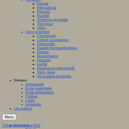
Europe
International
Régions
Ruralité
Territoires et projets
Tiers lieux
Villes
Vivre ensemble
Citoyenneté
Culture européenne
Démocratie
Egalité Hommes/Femmes
Ethique
Gouvernance
Inclusion
Laïcité
Ressources citoyenneté
Tiers - lieux
Vie scolaire et sociale
Niveaux
Périscolaire
Ecole maternelle
Ecole élémentaire
Collège
Lycée
Université
Les auteurs
Menu
S'abonner à ce flux RSS
S'informer