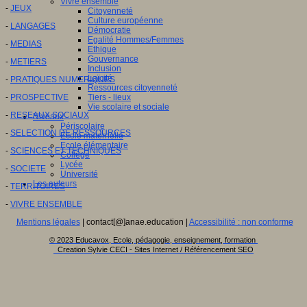
Vivre ensemble
-
JEUX
Citoyenneté
Culture européenne
-
LANGAGES
Démocratie
Egalité Hommes/Femmes
-
MEDIAS
Ethique
Gouvernance
-
METIERS
Inclusion
Laïcité
-
PRATIQUES NUMERIQUES
Ressources citoyenneté
-
PROSPECTIVE
Tiers - lieux
Vie scolaire et sociale
-
RESEAUX SOCIAUX
Niveaux
Périscolaire
-
SELECTION DE RESSOURCES
Ecole maternelle
Ecole élémentaire
-
SCIENCES ET TECHNIQUES
Collège
Lycée
-
SOCIETE
Université
Les auteurs
-
TERRITOIRES
-
VIVRE ENSEMBLE
Mentions légales
| contact[@]anae.education |
Accessibilité : non conforme
© 2023 Educavox, Ecole, pédagogie, enseignement, formation
Creation Sylvie CECI - Sites Internet / Référencement SEO