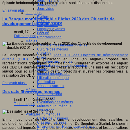
Jeux 4/12 ans
épisode hebdomadaire et quatre histoires sont désormais disponibles.
Jeux sérieux
Jeux vidéo
En savoir plus...
Langages
Ecriture
La Banque mondiale publie l’Atlas 2020 des Objectifs de
Humour
développement durable (ODD)
Langue orale
Langues vivantes
mardi, 17 novembre 2020
Lecture
Fait marquant
Programmation
Médias
Compétences informationnelles
Culture des médias
Curation
La Banque mondiale publie l’
Atlas 2020 des Objectifs de développement
Droits
durable (ODD)
. Cette publication en ligne (en anglais) propose des
Education aux médias
représentations graphiques originales pour visualiser et explorer les enjeux
Information et nouveaux médias
des ODD.La dernière édition de l’Atlas a recours à une mise en récit (
story
Identité numérique
telling
) pour éclairer chacun des 17 objectifs et illustrer les progrès vers la
Internet responsable
réalisation des ODD.
Littératie numérique
Publication
En savoir plus...
Réseaux sociaux
Métiers
Des satellites et des hommes
Entrepreneuriat
Entreprises
jeudi, 12 novembre 2020
Evolutions des métiers
Technologies
Métiers du numérique
Orientation
Pratiques numériques
Cartes heuristiques
En un peu plus de soixante ans le développement des satellites a
Classes inversées
profondément changé notre vie quotidienne. De Spoutnik à Starlink le chemin
Environnement Numérique de Travail
parcouru est impressionnant. Les prouesses technologiques et les applications