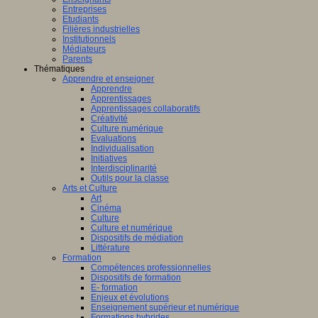
Entreprises
Etudiants
Filières industrielles
Institutionnels
Médiateurs
Parents
Thématiques
Apprendre et enseigner
Apprendre
Apprentissages
Apprentissages collaboratifs
Créativité
Culture numérique
Evaluations
Individualisation
Initiatives
Interdisciplinarité
Outils pour la classe
Arts et Culture
Art
Cinéma
Culture
Culture et numérique
Dispositifs de médiation
Littérature
Formation
Compétences professionnelles
Dispositifs de formation
E- formation
Enjeux et évolutions
Enseignement supérieur et numérique
Formations hybrides