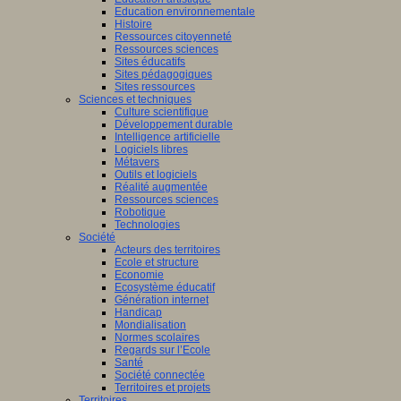
Education environnementale
Histoire
Ressources citoyenneté
Ressources sciences
Sites éducatifs
Sites pédagogiques
Sites ressources
Sciences et techniques
Culture scientifique
Développement durable
Intelligence artificielle
Logiciels libres
Métavers
Outils et logiciels
Réalité augmentée
Ressources sciences
Robotique
Technologies
Société
Acteurs des territoires
Ecole et structure
Economie
Ecosystème éducatif
Génération internet
Handicap
Mondialisation
Normes scolaires
Regards sur l’Ecole
Santé
Société connectée
Territoires et projets
Territoires