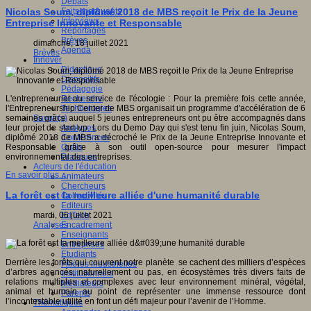
Débats
Faits marquants
Nicolas Soum, diplômé 2018 de MBS reçoit le Prix de la Jeune
Interviews
Entreprise Innovante et Responsable
Reportages
Brèves
dimanche, 18 juillet 2021
Agenda
Brèves
Innover
Didactique
Dispositifs
Pédagogie
Recherche
L'entrepreneuriat au service de l'écologie : Pour la première fois cette année,
Technologies
l'Entrepreneurship Center de MBS organisait un programme d'accélération de 6
Savoir(s)
semaines grâce auquel 5 jeunes entrepreneurs ont pu être accompagnés dans
Analyses
leur projet de start-up. Lors du Demo Day qui s'est tenu fin juin, Nicolas Soum,
Conférences
diplômé 2018 de MBS a décroché le Prix de la Jeune Entreprise Innovante et
Outils
Responsable grâce à son outil open-source pour mesurer l'impact
Pratiques
environnemental des entreprises.
Acteurs de l'éducation
En savoir plus...
Animateurs
Chercheurs
La forêt est la meilleure alliée d'une humanité durable
Collectivités
Editeurs
EdTech
mardi, 06 juillet 2021
Encadrement
Analyses
Enseignants
Entreprises
Etudiants
Derrière les forêts qui couvrent notre planète se cachent des milliers d’espèces
Filières industrielles
d’arbres agencés, naturellement ou pas, en écosystèmes très divers faits de
Institutionnels
relations multiples et complexes avec leur environnement minéral, végétal,
Médiateurs
animal et humain au point de représenter une immense ressource dont
Parents
l’incontestable utilité en font un défi majeur pour l’avenir de l’Homme.
Thématiques