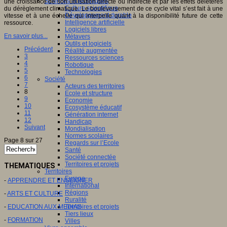
Sciences et techniques
une croissance de son utilisation directe ou indirecte et par les effets délétères
Culture scientifique
du dérèglement climatique. Le bouleversement de ce cycle vital s’est fait à une
Développement durable
vitesse et à une échelle qui interpelle quant à la disponibilité future de cette
Intelligence artificielle
ressource.
Logiciels libres
En savoir plus...
Métavers
Outils et logiciels
Précédent
Réalité augmentée
3
Ressources sciences
4
Robotique
5
Technologies
6
Société
7
Acteurs des territoires
8
Ecole et structure
9
Economie
10
Ecosystème éducatif
11
Génération internet
12
Handicap
Suivant
Mondialisation
Normes scolaires
Page 8 sur 27
Regards sur l’Ecole
Santé
Société connectée
Territoires et projets
THEMATIQUES
Territoires
Europe
-
APPRENDRE ET ENSEIGNER
International
Régions
-
ARTS ET CULTURE
Ruralité
-
EDUCATION AUX MEDIAS
Territoires et projets
Tiers lieux
-
FORMATION
Villes