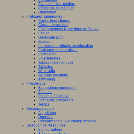
Evolutions des métiers
Métiers du numérique
Orientation
Pratiques numériques
Cartes heuristiques
Classes inversées
Environnement Numérique de Travail
Fablab
Géolocalisation
Images
Les mondes virtuels en éducation
Pratiques collaboratives
Podcasting
Smartphones
Tableaux numériques
Tablettes
Web radio
Webdocumentaire
eTwinning
Prospective
Ecosystème numérique
Espaces
Politique éducative
Scénarios prospectifs
Temps
Réseaux sociaux
Algorithme
Données
Réseaux sociaux et champ scolaire
Sélection de ressources
Bibliographies
Education artistique