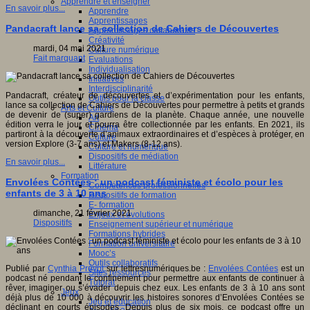
Apprendre et enseigner
En savoir plus...
Apprendre
Apprentissages
Pandacraft lance sa collection de Cahiers de Découvertes
Apprentissages collaboratifs
Créativité
mardi, 04 mai 2021
Culture numérique
Fait marquant
Evaluations
Individualisation
Initiatives
Interdisciplinarité
Pandacraft, créateur de découvertes et d’expérimentation pour les enfants,
Outils pour la classe
lance sa collection de Cahiers de Découvertes pour permettre à petits et grands
Arts et Culture
de devenir de (super) gardiens de la planète. Chaque année, une nouvelle
Art
édition verra le jour et pourra être collectionnée par les enfants. En 2021, ils
Cinéma
partiront à la découverte d’animaux extraordinaires et d’espèces à protéger, en
Culture
version Explore (3-7 ans) et Makers (8-12 ans).
Culture et numérique
Dispositifs de médiation
En savoir plus...
Littérature
Formation
Envolées Contées : un podcast féministe et écolo pour les
Compétences professionnelles
enfants de 3 à 10 ans
Dispositifs de formation
E- formation
dimanche, 21 février 2021
Enjeux et évolutions
Dispositifs
Enseignement supérieur et numérique
Formations hybrides
Formation universitaire
Mooc’s
Outils collaboratifs
Publié par
Cynthia Prévot
sur lettresnumériques.be :
Envolées Contées
est un
Sites ressources
podcast né pendant le confinement pour permettre aux enfants de continuer à
Tutorat
rêver, imaginer ou s’évader depuis chez eux. Les enfants de 3 à 10 ans sont
Jeux
déjà plus de 10 000 à découvrir les histoires sonores d’Envolées Contées se
Jeu et éducation
déclinant en courts épisodes. Depuis plus de six mois, ce podcast offre un