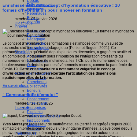
Débats
Faits marquants
Enrichissement du concept d’hybridation éducative : 10
Interviews
formes d’hybridation pour innover en formation
Reportages
Brèves
mercredi, 07 janvier 2026
Agenda
Didactique
Innover
Didactique
Dispositifs
Pédagogie
Recherche
Le concept d’hybridation des formations s’est imposé comme un sujet de
Technologies
recherche et d’innovation pédagogique (Peltier et Séguin, 2021). Ce
Savoir(s)
phénomène, bien qu’étudié depuis plusieurs décennies, a gagné en acuité et
Analyses
en complexité, notamment sous l’impulsion de l’intégration croissante du
Conférences
numérique en éducation (le multimédia, les TICE, puis le numérique) et des
Outils
bouleversements induits par des événements récents, comme la pandémie de
Pratiques
Covid-19.
Cette crise sanitaire a notamment vulgarisé le concept
Acteurs de l'éducation
d’hybridation en mettant en exergue l’articulation des dimensions
Animateurs
spatiotemporelles de la formation.
Chercheurs
En savoir plus...
Collectivités
Editeurs
" Cerveau mode d'emploi "
EdTech
Encadrement
Enseignants
mercredi, 23 avril 2025
Entreprises
Interviews
Etudiants
Filières industrielles
Institutionnels
Yves Meret
est Professeur de mathématiques (certifié et agrégé) depuis 2003
Médiateurs
et magicien professionnel depuis une vingtaine d’années, a développé depuis
Parents
plusieurs années une démarche pédagogique innovante autour de la
Thématiques