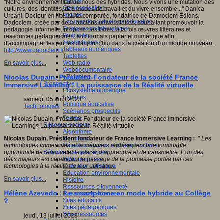
Fablab
"Notre environnement fait de nous des hybrides. Nous vivons une mutation des
Géolocalisation
cultures, des identités, des modes de travail et du vivre ensemble..." Danica
Images
Urbani, Docteur en littérature comparée, fondatrice de Damoclem Édions.
Les mondes virtuels en éducation
Dadoclem, créée par deux anciens universitaires, souhaitant promouvoir la
Pratiques collaboratives
pédagogie informelle, propose des livres, à la fois œuvres littéraires et
Podcasting
ressources pédagogiques, aux formats papier et numérique afin
Smartphones
d'accompagner les jeunes d'aujourd'hui dans la création d'un monde nouveau.
Tableaux numériques
http://www.dadoclem.fr
Tablettes
Web radio
En savoir plus...
Webdocumentaire
eTwinning
Nicolas Dupain, Président-Fondateur de la société France
Prospective
Immersive Learning : La puissance de la Réalité virtuelle
Ecosystème numérique
Espaces
samedi, 05 août 2023
Politique éducative
Technologies
Scénarios prospectifs
Temps
Réseaux sociaux
Algorithme
Données
Nicolas Dupain, Président fondateur de France Immersive Learning :
"
Les
Réseaux sociaux et champ scolaire
technologies immersives et le métavers représentent une formidable
Sélection de ressources
opportunité de renouveler le plaisir d’apprendre et de transmettre. L’un des
Bibliographies
défis majeurs est cependant le passage de la promesse portée par ces
Education artistique
technologies à la réalité de leur utilisation.
"
Education environnementale
En savoir plus...
Histoire
Ressources citoyenneté
Hélène Azevedo : Le smartphone en mode hybride au Collège
Ressources sciences
Sites éducatifs
?
Sites pédagogiques
Sites ressources
jeudi, 13 juillet 2023