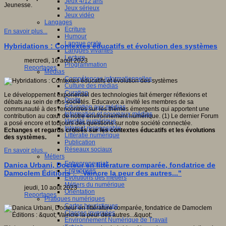
Jeux 4/12 ans
Jeunesse.
Jeux sérieux
Jeux vidéo
Langages
Ecriture
En savoir plus...
Humour
Langue orale
Hybridations : Contextes éducatifs et évolution des systèmes
Langues vivantes
Lecture
mercredi, 16 août 2023
Programmation
Reportages
Médias
Compétences informationnelles
Culture des médias
Curation
Le développement exponentiel des technologies fait émerger réflexions et
Droits
débats au sein de nos sociétés. Educavox a invité les membres de sa
Education aux médias
communauté à des rencontres sur les thèmes émergents qui apportent une
Information et nouveaux médias
contribution au cœur de notre environnement numérique. (1) Le dernier Forum
Identité numérique
a posé encore et toujours des questions sur notre société connectée.
Internet responsable
Echanges et regards croisés sur les contextes éducatifs et les évolutions
Littératie numérique
des systèmes.
Publication
Réseaux sociaux
En savoir plus...
Métiers
Entrepreneuriat
Danica Urbani, Docteur en littérature comparée, fondatrice de
Entreprises
Damoclem Éditions : " Vaincre la peur des autres..."
Evolutions des métiers
Métiers du numérique
jeudi, 10 août 2023
Orientation
Reportages
Pratiques numériques
Cartes heuristiques
Classes inversées
Environnement Numérique de Travail