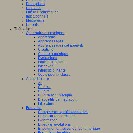
Entreprises
Etudiants
Filières industrielles
Institutionnels
Médiateurs
Parents
Thématiques
Apprendre et enseigner
Apprendre
Apprentissages
Apprentissages collaboratifs
Créativité
Culture numérique
Evaluations
Individualisation
Initiatives
Interdisciplinarité
Outils pour la classe
Arts et Culture
Art
Cinéma
Culture
Culture et numérique
Dispositifs de médiation
Littérature
Formation
Compétences professionnelles
Dispositifs de formation
E- formation
Enjeux et évolutions
Enseignement supérieur et numérique
Formations hybrides