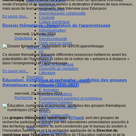
mathémagie
. Cette réflexion lui a permis de créer un spectacle (
Cerveau,
Apprendre et enseigner
mode d’emploi
) et de nombreux ateliers à destination d’élèves de tous niveaux,
Apprendre
mais aussi de leurs enseignants. Mon Interview pour Educavox.
Apprentissages
Apprentissages collaboratifs
En savoir plus...
Créativité
Culture numérique
Dossier thématique : Hybridation de l'apprentissage
Evaluations
Individualisation
mercredi, 14 février 2024
Initiatives
Didactique
Interdisciplinarité
Outils pour la classe
Arts et Culture
Art
Ce dossier thématique présente différentes ressources mettant en avant les
Cinéma
potentialités de l’hybridation et celles de la notion de « présence à distance »
Culture
dans l’enseignement et l’apprentissage.
Culture et numérique
Dispositifs de médiation
En savoir plus...
Littérature
Formation
Éducation, numérique et recherche : portfolios des groupes
Compétences professionnelles
thématiques numériques (2020-2022)
Dispositifs de formation
E- formation
mercredi, 20 décembre 2023
Enjeux et évolutions
Recherche
Enseignement supérieur et numérique
Formations hybrides
Formation universitaire
Mooc’s
Outils collaboratifs
Les
groupes thématiques numériques (
GTnum
)
, sont des groupes de
Sites ressources
recherche participative animés par des laboratoires universitaires associés à
Tutorat
des territoires académiques. Ils sont coordonnés par le bureau du soutien à
Jeux
l’innovation numérique et à la recherche appliquée de la
Direction du
Jeu et éducation
numérique pour l’éducation
du Ministère de l’Education nationale et de la