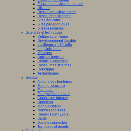
Education environnementale
Histoire
Ressources citoyenneté
Ressources sciences
Sites éducatifs
Sites pédagogiques
Sites ressources
Sciences et techniques
Culture scientifique
Développement durable
Intelligence artificielle
Logiciels libres
Métavers
Outils et logiciels
Réalité augmentée
Ressources sciences
Robotique
Technologies
Société
Acteurs des territoires
Ecole et structure
Economie
Ecosystème éducatif
Génération internet
Handicap
Mondialisation
Normes scolaires
Regards sur l’Ecole
Santé
Société connectée
Territoires et projets
Territoires