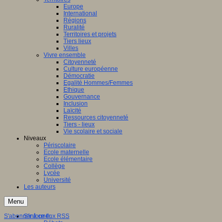
Europe
International
Régions
Ruralité
Territoires et projets
Tiers lieux
Villes
Vivre ensemble
Citoyenneté
Culture européenne
Démocratie
Egalité Hommes/Femmes
Ethique
Gouvernance
Inclusion
Laïcité
Ressources citoyenneté
Tiers - lieux
Vie scolaire et sociale
Niveaux
Périscolaire
Ecole maternelle
Ecole élémentaire
Collège
Lycée
Université
Les auteurs
Menu
S'abonner à ce flux RSS
S'informer