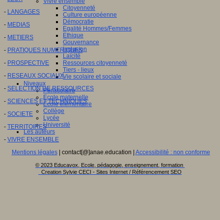
Vivre ensemble
Citoyenneté
-
LANGAGES
Culture européenne
Démocratie
-
MEDIAS
Egalité Hommes/Femmes
Ethique
-
METIERS
Gouvernance
Inclusion
-
PRATIQUES NUMERIQUES
Laïcité
-
PROSPECTIVE
Ressources citoyenneté
Tiers - lieux
-
RESEAUX SOCIAUX
Vie scolaire et sociale
Niveaux
-
SELECTION DE RESSOURCES
Périscolaire
Ecole maternelle
-
SCIENCES ET TECHNIQUES
Ecole élémentaire
Collège
-
SOCIETE
Lycée
Université
-
TERRITOIRES
Les auteurs
-
VIVRE ENSEMBLE
Mentions légales
| contact[@]anae.education |
Accessibilité : non conforme
© 2023 Educavox, Ecole, pédagogie, enseignement, formation
Creation Sylvie CECI - Sites Internet / Référencement SEO