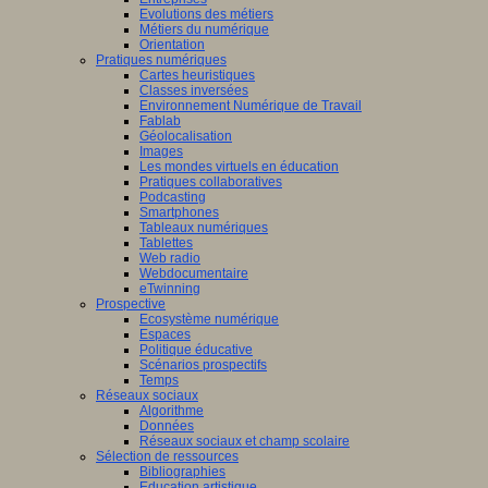
Evolutions des métiers
Métiers du numérique
Orientation
Pratiques numériques
Cartes heuristiques
Classes inversées
Environnement Numérique de Travail
Fablab
Géolocalisation
Images
Les mondes virtuels en éducation
Pratiques collaboratives
Podcasting
Smartphones
Tableaux numériques
Tablettes
Web radio
Webdocumentaire
eTwinning
Prospective
Ecosystème numérique
Espaces
Politique éducative
Scénarios prospectifs
Temps
Réseaux sociaux
Algorithme
Données
Réseaux sociaux et champ scolaire
Sélection de ressources
Bibliographies
Education artistique