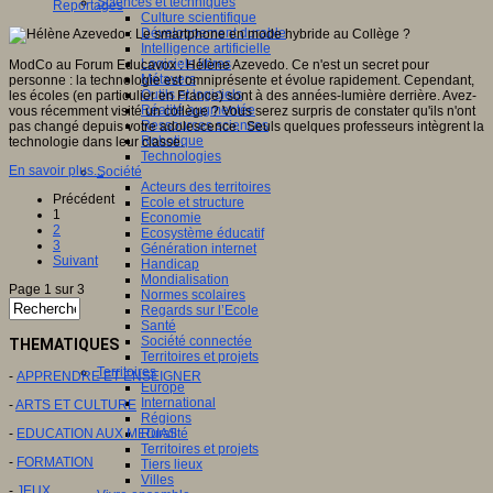
Sciences et techniques
Reportages
Culture scientifique
Développement durable
Intelligence artificielle
Logiciels libres
ModCo au Forum Educavox : Hélène Azevedo. Ce n'est un secret pour
Métavers
personne : la technologie est omniprésente et évolue rapidement. Cependant,
Outils et logiciels
les écoles (en particulier en France) sont à des années-lumière derrière. Avez-
Réalité augmentée
vous récemment visité un collège ? Vous serez surpris de constater qu'ils n'ont
Ressources sciences
pas changé depuis votre adolescence. Seuls quelques professeurs intègrent la
Robotique
technologie dans leur classe.
Technologies
En savoir plus...
Société
Acteurs des territoires
Précédent
Ecole et structure
1
Economie
2
Ecosystème éducatif
3
Génération internet
Suivant
Handicap
Mondialisation
Page 1 sur 3
Normes scolaires
Regards sur l’Ecole
Santé
Société connectée
THEMATIQUES
Territoires et projets
Territoires
-
APPRENDRE ET ENSEIGNER
Europe
International
-
ARTS ET CULTURE
Régions
-
EDUCATION AUX MEDIAS
Ruralité
Territoires et projets
-
FORMATION
Tiers lieux
Villes
-
JEUX