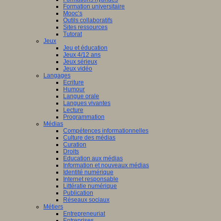
Formation universitaire
Mooc’s
Outils collaboratifs
Sites ressources
Tutorat
Jeux
Jeu et éducation
Jeux 4/12 ans
Jeux sérieux
Jeux vidéo
Langages
Ecriture
Humour
Langue orale
Langues vivantes
Lecture
Programmation
Médias
Compétences informationnelles
Culture des médias
Curation
Droits
Education aux médias
Information et nouveaux médias
Identité numérique
Internet responsable
Littératie numérique
Publication
Réseaux sociaux
Métiers
Entrepreneuriat
Entreprises