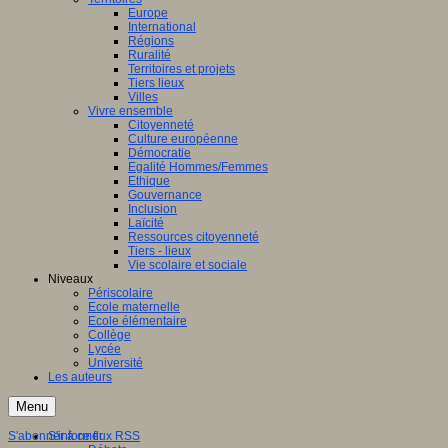
Europe
International
Régions
Ruralité
Territoires et projets
Tiers lieux
Villes
Vivre ensemble
Citoyenneté
Culture européenne
Démocratie
Egalité Hommes/Femmes
Ethique
Gouvernance
Inclusion
Laïcité
Ressources citoyenneté
Tiers - lieux
Vie scolaire et sociale
Niveaux
Périscolaire
Ecole maternelle
Ecole élémentaire
Collège
Lycée
Université
Les auteurs
Menu
S'abonner à ce flux RSS
S'informer