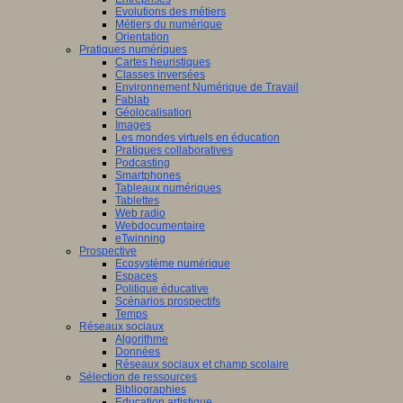
Evolutions des métiers
Métiers du numérique
Orientation
Pratiques numériques
Cartes heuristiques
Classes inversées
Environnement Numérique de Travail
Fablab
Géolocalisation
Images
Les mondes virtuels en éducation
Pratiques collaboratives
Podcasting
Smartphones
Tableaux numériques
Tablettes
Web radio
Webdocumentaire
eTwinning
Prospective
Ecosystème numérique
Espaces
Politique éducative
Scénarios prospectifs
Temps
Réseaux sociaux
Algorithme
Données
Réseaux sociaux et champ scolaire
Sélection de ressources
Bibliographies
Education artistique