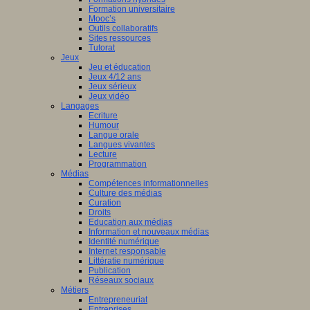
Formation universitaire
Mooc’s
Outils collaboratifs
Sites ressources
Tutorat
Jeux
Jeu et éducation
Jeux 4/12 ans
Jeux sérieux
Jeux vidéo
Langages
Ecriture
Humour
Langue orale
Langues vivantes
Lecture
Programmation
Médias
Compétences informationnelles
Culture des médias
Curation
Droits
Education aux médias
Information et nouveaux médias
Identité numérique
Internet responsable
Littératie numérique
Publication
Réseaux sociaux
Métiers
Entrepreneuriat
Entreprises