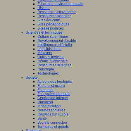
Education environnementale
Histoire
Ressources citoyenneté
Ressources sciences
Sites éducatifs
Sites pédagogiques
Sites ressources
Sciences et techniques
Culture scientifique
Développement durable
Intelligence artificielle
Logiciels libres
Métavers
Outils et logiciels
Réalité augmentée
Ressources sciences
Robotique
Technologies
Société
Acteurs des territoires
Ecole et structure
Economie
Ecosystème éducatif
Génération internet
Handicap
Mondialisation
Normes scolaires
Regards sur l’Ecole
Santé
Société connectée
Territoires et projets
Territoires