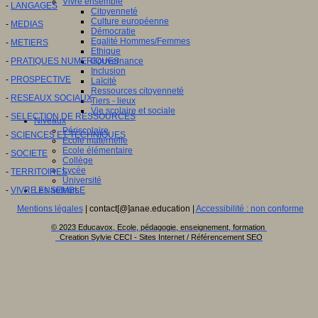
Vivre ensemble
-
LANGAGES
Citoyenneté
Culture européenne
-
MEDIAS
Démocratie
Egalité Hommes/Femmes
-
METIERS
Ethique
-
PRATIQUES NUMERIQUES
Gouvernance
Inclusion
-
PROSPECTIVE
Laïcité
Ressources citoyenneté
-
RESEAUX SOCIAUX
Tiers - lieux
Vie scolaire et sociale
-
SELECTION DE RESSOURCES
Niveaux
Périscolaire
-
SCIENCES ET TECHNIQUES
Ecole maternelle
Ecole élémentaire
-
SOCIETE
Collège
Lycée
-
TERRITOIRES
Université
-
VIVRE ENSEMBLE
Les auteurs
Mentions légales
| contact[@]anae.education |
Accessibilité : non conforme
© 2023 Educavox, Ecole, pédagogie, enseignement, formation
Creation Sylvie CECI - Sites Internet / Référencement SEO