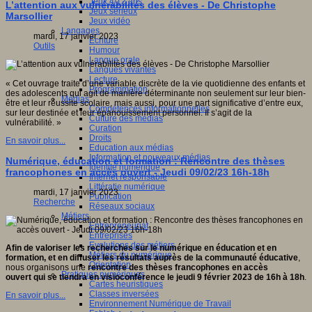
Jeux 4/12 ans
L’attention aux vulnérabilités des élèves - De Christophe
Jeux sérieux
Marsollier
Jeux vidéo
Langages
mardi, 17 janvier 2023
Ecriture
Outils
Humour
Langue orale
Langues vivantes
Lecture
« Cet ouvrage traite d’une variable discrète de la vie quotidienne des enfants et
Programmation
des adolescents qui agit de manière déterminante non seulement sur leur bien-
Médias
être et leur réussite scolaire, mais aussi, pour une part significative d’entre eux,
Compétences informationnelles
sur leur destinée et leur épanouissement personnel. Il s’agit de la
Culture des médias
vulnérabilité. »
Curation
Droits
En savoir plus...
Education aux médias
Information et nouveaux médias
Numérique, éducation et formation : Rencontre des thèses
Identité numérique
francophones en accès ouvert - Jeudi 09/02/23 16h-18h
Internet responsable
Littératie numérique
mardi, 17 janvier 2023
Publication
Recherche
Réseaux sociaux
Métiers
Entrepreneuriat
Entreprises
Evolutions des métiers
Afin de
valoriser les recherches sur le numérique en éducation et en
Métiers du numérique
formation, et en diffuser les résultats auprès de la communauté éducative
,
Orientation
nous organisons une
rencontre des thèses francophones en accès
Pratiques numériques
ouvert qui se tiendra en visioconférence le jeudi 9 février 2023 de 16h à 18h
.
Cartes heuristiques
Classes inversées
En savoir plus...
Environnement Numérique de Travail