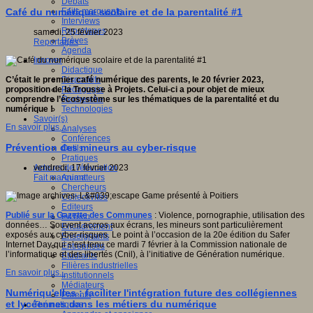
Débats
Faits marquants
Café du numérique scolaire et de la parentalité #1
Interviews
Reportages
samedi, 25 février 2023
Brèves
Reportages
Agenda
Innover
Didactique
Dispositifs
C’était le premier café numérique des parents, le 20 février 2023,
Pédagogie
proposition de la Trousse à Projets. Celui-ci a pour objet de mieux
Recherche
comprendre l’écosystème sur les thématiques de la parentalité et du
Technologies
numérique !
Savoir(s)
En savoir plus...
Analyses
Conférences
Prévention des mineurs au cyber-risque
Outils
Pratiques
Acteurs de l'éducation
vendredi, 17 février 2023
Animateurs
Fait marquant
Chercheurs
Collectivités
Editeurs
Publié sur la Gazette des Communes
: Violence, pornographie, utilisation des
EdTech
données… Souvent accros aux écrans, les mineurs sont particulièrement
Encadrement
exposés aux cyber-risques. Le point à l’occasion de la 20e édition du Safer
Enseignants
Internet Day qui s’est tenu ce mardi 7 février à la Commission nationale de
Entreprises
l’informatique et des libertés (Cnil), à l’initiative de Génération numérique.
Etudiants
Filières industrielles
En savoir plus...
Institutionnels
Médiateurs
Numériqu'elles : faciliter l'intégration future des collégiennes
Parents
et lycéennes dans les métiers du numérique
Thématiques