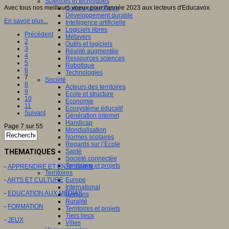
Sciences et techniques
Avec tous nos meilleurs voeux pour l'année 2023 aux lecteurs d'Educavox.
Culture scientifique
Développement durable
En savoir plus...
Intelligence artificielle
Logiciels libres
Précédent
Métavers
2
Outils et logiciels
3
Réalité augmentée
4
Ressources sciences
5
Robotique
6
Technologies
7
Société
8
Acteurs des territoires
9
Ecole et structure
10
Economie
11
Ecosystème éducatif
Suivant
Génération internet
Handicap
Page 7 sur 55
Mondialisation
Normes scolaires
Regards sur l’Ecole
THEMATIQUES
Santé
Société connectée
Territoires et projets
-
APPRENDRE ET ENSEIGNER
Territoires
-
ARTS ET CULTURE
Europe
International
-
EDUCATION AUX MEDIAS
Régions
Ruralité
-
FORMATION
Territoires et projets
Tiers lieux
-
JEUX
Villes