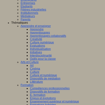
Entreprises
Etudiants
Filières industrielles
Institutionnels
Médiateurs
Parents
Thématiques
Apprendre et enseigner
Apprendre
Apprentissages
Apprentissages collaboratifs
Créativité
Culture numérique
Evaluations
Individualisation
Initiatives
Interdisciplinarité
Outils pour la classe
Arts et Culture
Art
Cinéma
Culture
Culture et numérique
Dispositifs de médiation
Littérature
Formation
Compétences professionnelles
Dispositifs de formation
E- formation
Enjeux et évolutions
Enseignement supérieur et numérique
Formations hybrides