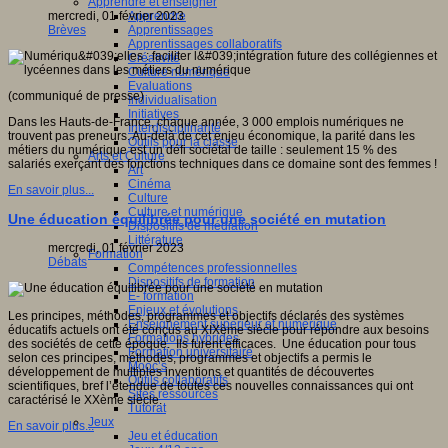
Apprendre et enseigner
Apprendre
mercredi, 01 février 2023
Apprentissages
Brèves
Apprentissages collaboratifs
Créativité
Culture numérique
Evaluations
(communiqué de presse)
Individualisation
Initiatives
Dans les Hauts-de-France, chaque année, 3 000 emplois numériques ne
Interdisciplinarité
trouvent pas preneurs. Au-delà de cet enjeu économique, la parité dans les
Outils pour la classe
métiers du numérique est un défi sociétal de taille : seulement 15 % des
Arts et Culture
salariés exerçant des fonctions techniques dans ce domaine sont des femmes !
Art
Cinéma
En savoir plus...
Culture
Culture et numérique
Une éducation équilibrée pour une société en mutation
Dispositifs de médiation
Littérature
mercredi, 01 février 2023
Formation
Débats
Compétences professionnelles
Dispositifs de formation
E- formation
Enjeux et évolutions
Les principes, méthodes, programmes et objectifs déclarés des systèmes
Enseignement supérieur et numérique
éducatifs actuels ont été conçus au XIXème siècle pour répondre aux besoins
Formations hybrides
des sociétés de cette époque. Ils furent efficaces. Une éducation pour tous
Formation universitaire
selon ces principes, méthodes, programmes et objectifs a permis le
Mooc’s
développement de multiples inventions et quantités de découvertes
Outils collaboratifs
scientifiques, bref l’étendue de toutes ces nouvelles connaissances qui ont
Sites ressources
caractérisé le XXème siècle.
Tutorat
Jeux
En savoir plus...
Jeu et éducation