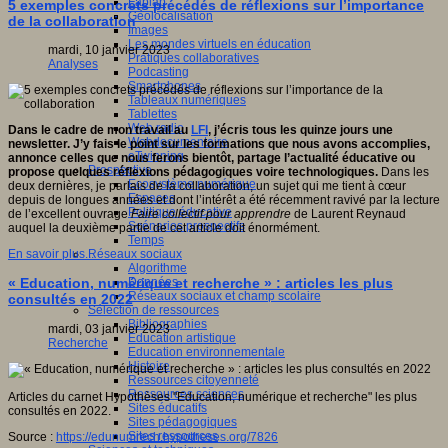
Fablab
5 exemples concrets précédés de réflexions sur l’importance
Géolocalisation
de la collaboration
Images
Les mondes virtuels en éducation
mardi, 10 janvier 2023
Pratiques collaboratives
Analyses
Podcasting
Smartphones
Tableaux numériques
Tablettes
Web radio
Dans le cadre de mon travail au
LFI
, j’écris tous les quinze jours une
Webdocumentaire
newsletter. J’y fais le point sur les formations que nous avons accomplies,
eTwinning
annonce celles que nous ferons bientôt, partage l’actualité éducative ou
Prospective
propose quelques réflexions pédagogiques voire technologiques.
Dans les
Ecosystème numérique
deux dernières, je parlais de la collaboration, un sujet qui me tient à cœur
Espaces
depuis de longues années et dont l’intérêt a été récemment ravivé par la lecture
Politique éducative
de l’excellent ouvrage
Faire collectif pour apprendre
de Laurent Reynaud
Scénarios prospectifs
auquel la deuxième partie de cet article doit énormément.
Temps
Réseaux sociaux
En savoir plus...
Algorithme
Données
« Education, numérique et recherche » : articles les plus
Réseaux sociaux et champ scolaire
consultés en 2022
Sélection de ressources
Bibliographies
mardi, 03 janvier 2023
Education artistique
Recherche
Education environnementale
Histoire
Ressources citoyenneté
Ressources sciences
Articles du carnet Hypothèses "Education, numérique et recherche" les plus
Sites éducatifs
consultés en 2022.
Sites pédagogiques
Sites ressources
Source :
https://edunumrech.hypotheses.org/7826