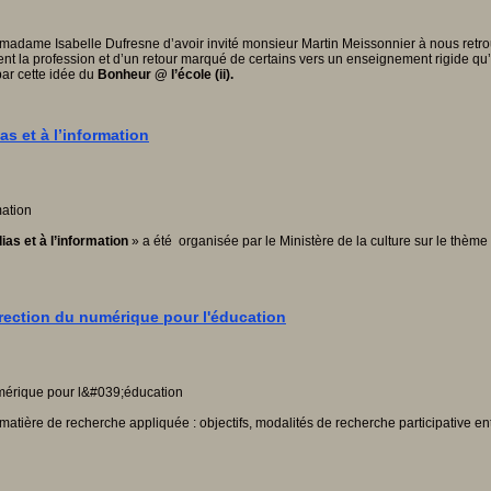
 madame Isabelle Dufresne d’avoir invité monsieur Martin Meissonnier à nous retrou
ent la profession et d’un retour marqué de certains vers un enseignement rigide qu’
par cette idée du
Bonheur @ l’école (ii).
s et à l’information
as et à l’information
» a été organisée par le Ministère de la culture sur le thème
irection du numérique pour l'éducation
matière de recherche appliquée : objectifs, modalités de recherche participative en