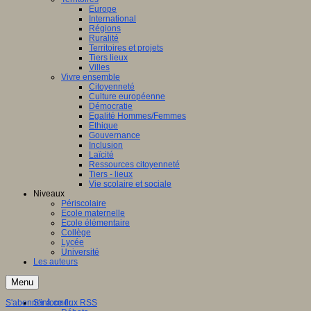
Europe
International
Régions
Ruralité
Territoires et projets
Tiers lieux
Villes
Vivre ensemble
Citoyenneté
Culture européenne
Démocratie
Egalité Hommes/Femmes
Ethique
Gouvernance
Inclusion
Laïcité
Ressources citoyenneté
Tiers - lieux
Vie scolaire et sociale
Niveaux
Périscolaire
Ecole maternelle
Ecole élémentaire
Collège
Lycée
Université
Les auteurs
Menu
S'abonner à ce flux RSS
S'informer