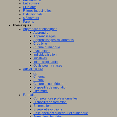
Entreprises
Etudiants
Filières industrielles
Institutionnels
Médiateurs
Parents
Thématiques
Apprendre et enseigner
Apprendre
Apprentissages
Apprentissages collaboratifs
Créativité
Culture numérique
Evaluations
Individualisation
Initiatives
Interdisciplinarité
Outils pour la classe
Arts et Culture
Art
Cinéma
Culture
Culture et numérique
Dispositifs de médiation
Littérature
Formation
Compétences professionnelles
Dispositifs de formation
E- formation
Enjeux et évolutions
Enseignement supérieur et numérique
Formations hybrides