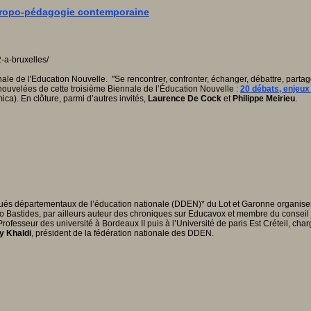
thropo-pédagogie contemporaine
le de l'Education Nouvelle. "Se rencontrer, confronter, échanger, débattre, partage
enouvelées de cette troisième Biennale de l’Éducation Nouvelle :
20 débats, enjeux
ca). En clôture, parmi d’autres invités,
Laurence De Cock
et
Philippe
Meirieu
.
gués départementaux de l’éducation nationale (DDEN)* du Lot et Garonne organisent 
dio Bastides, par ailleurs auteur des chroniques sur Educavox et membre du conseil
e Professeur des université à Bordeaux II puis à l’Université de paris Est Créteil, ch
y Khaldi
, président de la fédération nationale des DDEN.