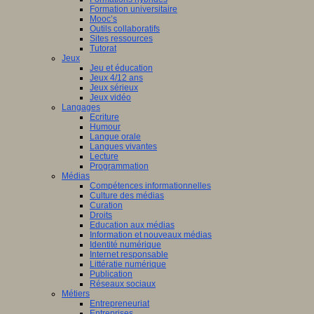
Formation universitaire
Mooc’s
Outils collaboratifs
Sites ressources
Tutorat
Jeux
Jeu et éducation
Jeux 4/12 ans
Jeux sérieux
Jeux vidéo
Langages
Ecriture
Humour
Langue orale
Langues vivantes
Lecture
Programmation
Médias
Compétences informationnelles
Culture des médias
Curation
Droits
Education aux médias
Information et nouveaux médias
Identité numérique
Internet responsable
Littératie numérique
Publication
Réseaux sociaux
Métiers
Entrepreneuriat
Entreprises