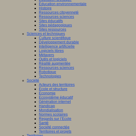
Education environnementale
Histoire
Ressources citoyenneté
Ressources sciences
Sites éducatifs
Sites pédagogiques
Sites ressources
Sciences et techniques
Culture scientifique
Développement durable
Intelligence artificielle
Logiciels libres
Métavers
Outils et logiciels
Réalité augmentée
Ressources sciences
Robotique
Technologies
Société
Acteurs des territoires
Ecole et structure
Economie
Ecosystème éducatif
Génération internet
Handicap
Mondialisation
Normes scolaires
Regards sur l’Ecole
Santé
Société connectée
Territoires et projets
Territoires