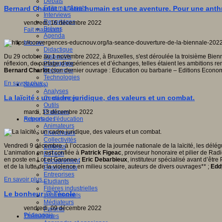
Débats
Faits marquants
Bernard Charlot : L’être humain est une aventure. Pour une an
Interviews
Reportages
vendredi, 16 décembre 2022
Brèves
Fait marquant
Agenda
Innover
Didactique
Dispositifs
Du 29 octobre au 1 novembre 2022, à Bruxelles, s'est déroulée la troisième Bienna
Pédagogie
réflexion, de partage d’expériences et d’échanges, telles étaient les ambitions r
Recherche
Bernard Charlot
(son dernier ouvrage : Education ou barbarie – Editions Economi
Technologies
En savoir plus...
Savoir(s)
Analyses
La laïcité : un cadre juridique, des valeurs et un combat.
Conférences
Outils
Pratiques
mardi, 13 décembre 2022
Acteurs de l'éducation
Reportages
Animateurs
Chercheurs
Collectivités
Vendredi 9 décembre, à l’occasion de la journée nationale de la laïcité, les délé
Editeurs
L’animation en est confiée à
Patrick Figeac
, proviseur honoraire et pilier de Ra
EdTech
en poste en Lot et Garonne ;
Eric Debarbieux
, instituteur spécialisé avant d’êtr
Encadrement
et de la lutte de la violence en milieu scolaire, auteurs de divers ouvrages** ;
Edd
Enseignants
Entreprises
En savoir plus...
Etudiants
Filières industrielles
Le bonheur @ l'école
Institutionnels
Médiateurs
vendredi, 09 décembre 2022
Parents
Pédagogie
Thématiques