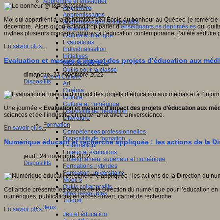
Apprendre et enseigner
Apprendre
Apprentissages
Moi qui appartient à la génération de l’École du bonheur au Québec, je remercie
Apprentissages collaboratifs
décembre. Alors qu’on entend trop parler d’
enseignants.es
déprimés.es
qui quitt
Créativité
mythes plusieurs concepts propres à l’éducation contemporaine, j’ai été séduite 
Culture numérique
Evaluations
En savoir plus...
Individualisation
Initiatives
Evaluation et mesure d’impact des projets d’éducation aux média
Interdisciplinarité
Outils pour la classe
dimanche, 27 novembre 2022
Arts et Culture
Dispositifs
Art
Cinéma
Culture
Culture et numérique
Une journée «
Evaluation et mesure d’impact des projets d’éducation aux médi
Dispositifs de médiation
sciences et de l’industrie en partenariat avec Universcience.
Littérature
Formation
En savoir plus...
Compétences professionnelles
Dispositifs de formation
Numérique éducatif et recherche appliquée : les actions de la D
E- formation
Enjeux et évolutions
jeudi, 24 novembre 2022
Enseignement supérieur et numérique
Dispositifs
Formations hybrides
Formation universitaire
Mooc’s
Outils collaboratifs
Cet article présente les actions de la Direction du numérique pour l’éducation en 
Sites ressources
numériques, publications en accès ouvert, carnet de recherche.
Tutorat
Jeux
En savoir plus...
Jeu et éducation