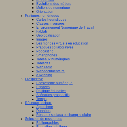
Evolutions des métiers
Métiers du numérique
Orientation
Pratiques numériques
Cartes heuristiques
Classes inversées
Environnement Numérique de Travail
Fablab
Géolocalisation
Images
Les mondes virtuels en éducation
Pratiques collaboratives
Podcasting
Smartphones
Tableaux numériques
Tablettes
Web radio
Webdocumentaire
eTwinning
Prospective
Ecosystème numérique
Espaces
Politique éducative
Scénarios prospectifs
Temps
Réseaux sociaux
Algorithme
Données
Réseaux sociaux et champ scolaire
Sélection de ressources
Bibliographies
Education artistique