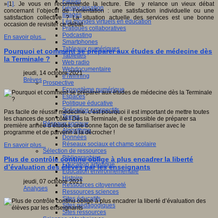
Fablab
»
[
1
]
. Je vous en recommande la lecture. Elle y relance un vieux débat
Géolocalisation
concernant l’objectif de l’orientation : une satisfaction individuelle ou une
Images
satisfaction collective ? La situation actuelle des services est une bonne
Les mondes virtuels en éducation
occasion de revisiter ce débat.
Pratiques collaboratives
Podcasting
En savoir plus...
Smartphones
Tableaux numériques
Pourquoi et comment se préparer aux études de médecine dès
Tablettes
la Terminale ?
Web radio
Webdocumentaire
jeudi, 14 octobre 2021
eTwinning
Brèves
Prospective
Ecosystème numérique
Espaces
Politique éducative
Scénarios prospectifs
Pas facile de réussir médecine, c’est pourquoi il est important de mettre toutes
Temps
les chances de son côté ! Dès la Terminale, il est possible de préparer sa
Réseaux sociaux
première année d’études, une bonne façon de se familiariser avec le
Algorithme
programme et de parvenir à la décrocher !
Données
Réseaux sociaux et champ scolaire
En savoir plus...
Sélection de ressources
Bibliographies
Plus de contrôle continu oblige à plus encadrer la liberté
Education artistique
d’évaluation des élèves par les enseignants
Education environnementale
Histoire
jeudi, 07 octobre 2021
Ressources citoyenneté
Analyses
Ressources sciences
Sites éducatifs
Sites pédagogiques
Sites ressources