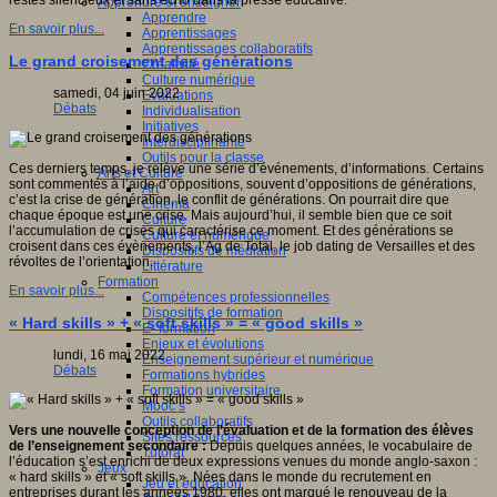
restés silencieux et sans écho dans la presse éducative.
Apprendre et enseigner
Apprendre
En savoir plus...
Apprentissages
Apprentissages collaboratifs
Le grand croisement des générations
Créativité
Culture numérique
samedi, 04 juin 2022
Evaluations
Débats
Individualisation
Initiatives
Interdisciplinarité
Outils pour la classe
Ces derniers temps, je relève une série d’événements, d’informations. Certains
Arts et Culture
sont commentés à l’aide d’oppositions, souvent d’oppositions de générations,
Art
c’est la crise de génération, le conflit de générations. On pourrait dire que
Cinéma
chaque époque est une crise. Mais aujourd’hui, il semble bien que ce soit
Culture
l’accumulation de crises qui caractérise ce moment. Et des générations se
Culture et numérique
croisent dans ces évènements, l’Ag de Total, le job dating de Versailles et des
Dispositifs de médiation
révoltes de l’orientation.
Littérature
Formation
En savoir plus...
Compétences professionnelles
Dispositifs de formation
« Hard skills » + « soft skills » = « good skills »
E- formation
Enjeux et évolutions
lundi, 16 mai 2022
Enseignement supérieur et numérique
Débats
Formations hybrides
Formation universitaire
Mooc’s
Outils collaboratifs
Vers une nouvelle conception de l’évaluation et de la formation des élèves
Sites ressources
de l’enseignement secondaire :
Depuis quelques années, le vocabulaire de
Tutorat
l’éducation s’est enrichi de deux expressions venues du monde anglo-saxon :
Jeux
« hard skills » et « soft skills ». Nées dans le monde du recrutement en
Jeu et éducation
entreprises durant les années 1980, elles ont marqué le renouveau de la