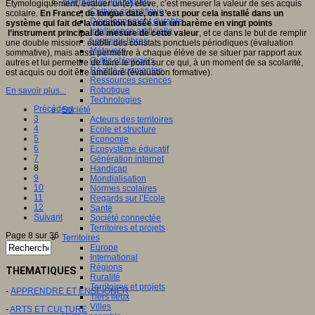
Sciences et techniques
Etymologiquement, évaluer un(e) élève, c’est mesurer la valeur de ses acquis
Culture scientifique
scolaire.
En France, de longue date, on s’est pour cela installé dans un
Développement durable
système qui fait de la notation basée sur un barème en vingt points
Intelligence artificielle
l’instrument principal de mesure de cette valeur
, et ce dans le but de remplir
Logiciels libres
une double mission : établir des constats ponctuels périodiques (évaluation
Métavers
sommative), mais aussi permettre à chaque élève de se situer par rapport aux
Outils et logiciels
autres et lui permettre de faire le point sur ce qui, à un moment de sa scolarité,
Réalité augmentée
est acquis ou doit être amélioré (évaluation formative).
Ressources sciences
Robotique
En savoir plus...
Technologies
Précédent
Société
3
Acteurs des territoires
4
Ecole et structure
5
Economie
6
Ecosystème éducatif
7
Génération internet
8
Handicap
9
Mondialisation
10
Normes scolaires
11
Regards sur l’Ecole
12
Santé
Suivant
Société connectée
Territoires et projets
Page 8 sur 36
Territoires
Europe
International
Régions
THEMATIQUES
Ruralité
Territoires et projets
-
APPRENDRE ET ENSEIGNER
Tiers lieux
Villes
-
ARTS ET CULTURE