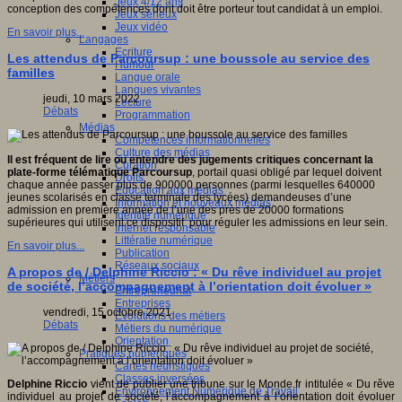
Jeux 4/12 ans
conception des compétences dont doit être porteur tout candidat à un emploi.
Jeux sérieux
Jeux vidéo
En savoir plus...
Langages
Ecriture
Les attendus de Parcoursup : une boussole au service des
Humour
familles
Langue orale
Langues vivantes
jeudi, 10 mars 2022
Lecture
Débats
Programmation
Médias
Compétences informationnelles
Culture des médias
Il est fréquent de lire ou entendre des jugements critiques concernant la
Curation
plate-forme télématique Parcoursup
, portail quasi obligé par lequel doivent
Droits
chaque année passer plus de 900000 personnes (parmi lesquelles 640000
Education aux médias
jeunes scolarisés en classe terminale des lycées) demandeuses d’une
Information et nouveaux médias
admission en première année de l’une des près de 20000 formations
Identité numérique
supérieures qui utilisent ce dispositif pour réguler les admissions en leur sein.
Internet responsable
Littératie numérique
En savoir plus...
Publication
Réseaux sociaux
A propos de / Delphine Riccio : « Du rêve individuel au projet
Métiers
de société, l’accompagnement à l’orientation doit évoluer »
Entrepreneuriat
Entreprises
vendredi, 15 octobre 2021
Evolutions des métiers
Débats
Métiers du numérique
Orientation
Pratiques numériques
Cartes heuristiques
Classes inversées
Delphine Riccio
vient de publier une tribune sur le Monde.fr intitulée « Du rêve
Environnement Numérique de Travail
individuel au projet de société, l’accompagnement à l’orientation doit évoluer