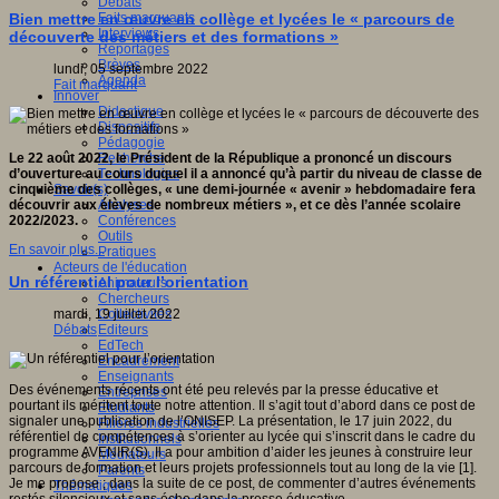
Débats
Faits marquants
Bien mettre en œuvre en collège et lycées le « parcours de
Interviews
découverte des métiers et des formations »
Reportages
Brèves
lundi, 05 septembre 2022
Agenda
Fait marquant
Innover
Didactique
Dispositifs
Pédagogie
Recherche
Le 22 août 2022, le Président de la République a prononcé un discours
Technologies
d’ouverture au cours duquel il a annoncé qu’à partir du niveau de classe de
Savoir(s)
cinquième des collèges, « une demi-journée « avenir » hebdomadaire fera
Analyses
découvrir aux élèves de nombreux métiers », et ce dès l’année scolaire
Conférences
2022/2023.
Outils
En savoir plus...
Pratiques
Acteurs de l'éducation
Un référentiel pour l’orientation
Animateurs
Chercheurs
Collectivités
mardi, 19 juillet 2022
Editeurs
Débats
EdTech
Encadrement
Enseignants
Des événements récents ont été peu relevés par la presse éducative et
Entreprises
pourtant ils méritent toute notre attention. Il s’agit tout d’abord dans ce post de
Etudiants
signaler une publication de l’ONISEP. La présentation, le 17 juin 2022, du
Filières industrielles
référentiel de compétences à s’orienter au lycée qui s’inscrit dans le cadre du
Institutionnels
programme AVENIR(S). Il a pour ambition d’aider les jeunes à construire leur
Médiateurs
parcours de formation et leurs projets professionnels tout au long de la vie [1].
Parents
Je me propose ; dans la suite de ce post, de commenter d’autres événements
Thématiques