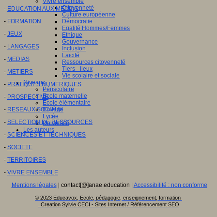
Vivre ensemble
Citoyenneté
-
EDUCATION AUX MEDIAS
Culture européenne
-
FORMATION
Démocratie
Egalité Hommes/Femmes
-
JEUX
Ethique
Gouvernance
-
LANGAGES
Inclusion
Laïcité
-
MEDIAS
Ressources citoyenneté
Tiers - lieux
-
METIERS
Vie scolaire et sociale
Niveaux
-
PRATIQUES NUMERIQUES
Périscolaire
Ecole maternelle
-
PROSPECTIVE
Ecole élémentaire
-
RESEAUX SOCIAUX
Collège
Lycée
-
SELECTION DE RESSOURCES
Université
Les auteurs
-
SCIENCES ET TECHNIQUES
-
SOCIETE
-
TERRITOIRES
-
VIVRE ENSEMBLE
Mentions légales
| contact[@]anae.education |
Accessibilité : non conforme
© 2023 Educavox, Ecole, pédagogie, enseignement, formation
Creation Sylvie CECI - Sites Internet / Référencement SEO