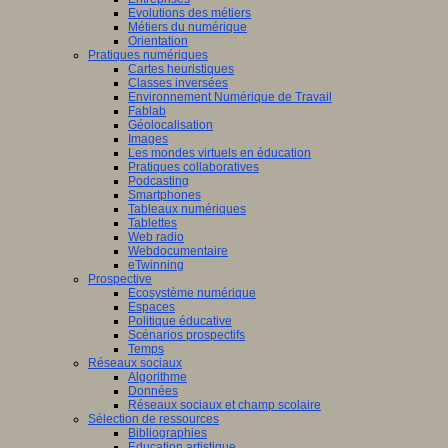
Evolutions des métiers
Métiers du numérique
Orientation
Pratiques numériques
Cartes heuristiques
Classes inversées
Environnement Numérique de Travail
Fablab
Géolocalisation
Images
Les mondes virtuels en éducation
Pratiques collaboratives
Podcasting
Smartphones
Tableaux numériques
Tablettes
Web radio
Webdocumentaire
eTwinning
Prospective
Ecosystème numérique
Espaces
Politique éducative
Scénarios prospectifs
Temps
Réseaux sociaux
Algorithme
Données
Réseaux sociaux et champ scolaire
Sélection de ressources
Bibliographies
Education artistique