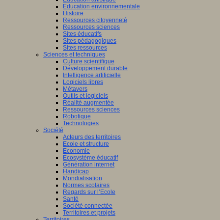
Education environnementale
Histoire
Ressources citoyenneté
Ressources sciences
Sites éducatifs
Sites pédagogiques
Sites ressources
Sciences et techniques
Culture scientifique
Développement durable
Intelligence artificielle
Logiciels libres
Métavers
Outils et logiciels
Réalité augmentée
Ressources sciences
Robotique
Technologies
Société
Acteurs des territoires
Ecole et structure
Economie
Ecosystème éducatif
Génération internet
Handicap
Mondialisation
Normes scolaires
Regards sur l’Ecole
Santé
Société connectée
Territoires et projets
Territoires