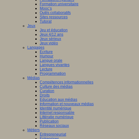
Formation universitaire
Mooc’s
Outils collaboratifs
Sites ressources
Tutorat
Jeux
Jeu et éducation
Jeux 4/12 ans
Jeux sérieux
Jeux vidéo
Langages
Ecriture
Humour
Langue orale
Langues vivantes
Lecture
Programmation
Médias
Compétences informationnelles
Culture des médias
Curation
Droits
Education aux médias
Information et nouveaux médias
Identité numérique
Internet responsable
Littératie numérique
Publication
Réseaux sociaux
Métiers
Entrepreneuriat
Entreprises