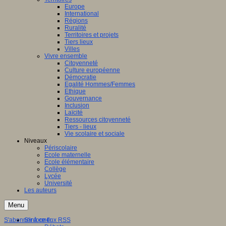
Europe
International
Régions
Ruralité
Territoires et projets
Tiers lieux
Villes
Vivre ensemble
Citoyenneté
Culture européenne
Démocratie
Egalité Hommes/Femmes
Ethique
Gouvernance
Inclusion
Laïcité
Ressources citoyenneté
Tiers - lieux
Vie scolaire et sociale
Niveaux
Périscolaire
Ecole maternelle
Ecole élémentaire
Collège
Lycée
Université
Les auteurs
Menu
S'abonner à ce flux RSS
S'informer