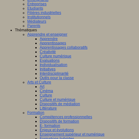
Entreprises
Etudiants
Filières industrielles
Institutionnels
Médiateurs
Parents
Thématiques
Apprendre et enseigner
Apprendre
Apprentissages
Apprentissages collaboratifs
Créativité
Culture numérique
Evaluations
Individualisation
Initiatives
Interdisciplinarité
Outils pour la classe
Arts et Culture
Art
Cinéma
Culture
Culture et numérique
Dispositifs de médiation
Littérature
Formation
Compétences professionnelles
Dispositifs de formation
E- formation
Enjeux et évolutions
Enseignement supérieur et numérique
Formations hybrides