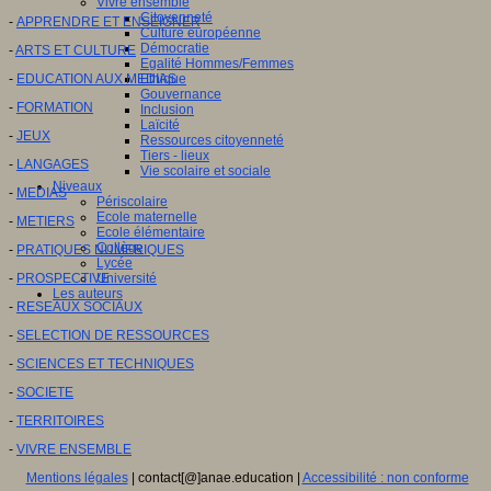
Vivre ensemble
Citoyenneté
-
APPRENDRE ET ENSEIGNER
Culture européenne
Démocratie
-
ARTS ET CULTURE
Egalité Hommes/Femmes
-
EDUCATION AUX MEDIAS
Ethique
Gouvernance
-
FORMATION
Inclusion
Laïcité
-
JEUX
Ressources citoyenneté
Tiers - lieux
-
LANGAGES
Vie scolaire et sociale
Niveaux
-
MEDIAS
Périscolaire
Ecole maternelle
-
METIERS
Ecole élémentaire
Collège
-
PRATIQUES NUMERIQUES
Lycée
-
PROSPECTIVE
Université
Les auteurs
-
RESEAUX SOCIAUX
-
SELECTION DE RESSOURCES
-
SCIENCES ET TECHNIQUES
-
SOCIETE
-
TERRITOIRES
-
VIVRE ENSEMBLE
Mentions légales
| contact[@]anae.education |
Accessibilité : non conforme