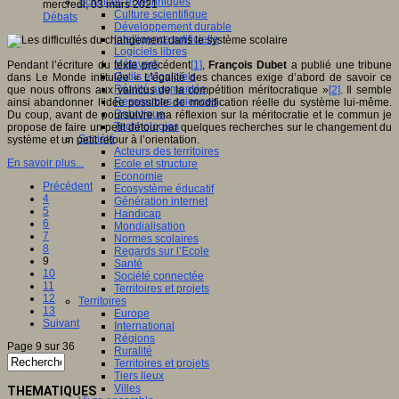
Sciences et techniques
mercredi, 03 mars 2021
Culture scientifique
Débats
Développement durable
Intelligence artificielle
Logiciels libres
Métavers
Pendant l’écriture du texte précédent
[1]
,
François Dubet
a publié une tribune
Outils et logiciels
dans Le Monde intitulée « L’égalité des chances exige d’abord de savoir ce
Réalité augmentée
que nous offrons aux vaincus de la compétition méritocratique »
[2]
. Il semble
Ressources sciences
ainsi abandonner l’idée possible de modification réelle du système lui-même.
Robotique
Du coup, avant de poursuivre ma réflexion sur la méritocratie et le commun je
Technologies
propose de faire un petit détour par quelques recherches sur le changement du
Société
système et un petit retour à l’orientation.
Acteurs des territoires
En savoir plus...
Ecole et structure
Economie
Précédent
Ecosystème éducatif
4
Génération internet
5
Handicap
6
Mondialisation
7
Normes scolaires
8
Regards sur l’Ecole
9
Santé
10
Société connectée
11
Territoires et projets
12
Territoires
13
Europe
Suivant
International
Régions
Page 9 sur 36
Ruralité
Territoires et projets
Tiers lieux
Villes
THEMATIQUES