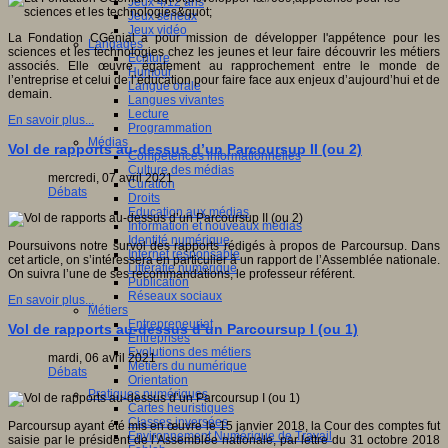
Jeux 4/12 ans
Jeux sérieux
Jeux vidéo
La Fondation CGénial a pour mission de développer l'appétence pour les
Langages
sciences et les technologies chez les jeunes et leur faire découvrir les métiers
Ecriture
associés. Elle œuvre également au rapprochement entre le monde de
Humour
l’entreprise et celui de l’éducation pour faire face aux enjeux d’aujourd’hui et de
Langue orale
demain.
Langues vivantes
Lecture
En savoir plus...
Programmation
Médias
Vol de rapports au-dessus d’un Parcoursup II (ou 2)
Compétences informationnelles
Culture des médias
mercredi, 07 avril 2021
Curation
Débats
Droits
Education aux médias
Information et nouveaux médias
Identité numérique
Poursuivons notre survol des rapports rédigés à propos de Parcoursup. Dans
Internet responsable
cet article, on s’intéressera en particulier à un rapport de l’Assemblée nationale.
Littératie numérique
On suivra l’une de ses recommandations, le professeur référent.
Publication
Réseaux sociaux
En savoir plus...
Métiers
Entrepreneuriat
Vol de rapports au-dessus d’un Parcoursup I (ou 1)
Entreprises
Evolutions des métiers
mardi, 06 avril 2021
Métiers du numérique
Débats
Orientation
Pratiques numériques
Cartes heuristiques
Classes inversées
Parcoursup ayant été mis en œuvre le 15 janvier 2018, la Cour des comptes fut
Environnement Numérique de Travail
saisie par le président de l’Assemblée nationale, par lettre du 31 octobre 2018