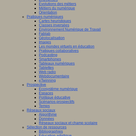
Evolutions des métiers
Métiers du numérique
Orientation
Pratiques numériques
Cartes heuristiques
Classes inversées
Environnement Numérique de Travail
Fablab
Géolocalisation
Images
Les mondes virtuels en éducation
Pratiques collaboratives
Podcasting
Smartphones
Tableaux numériques
Tablettes
Web radio
Webdocumentaire
eTwinning
Prospective
Ecosystème numérique
Espaces
Politique éducative
Scénarios prospectifs
Temps
Réseaux sociaux
Algorithme
Données
Réseaux sociaux et champ scolaire
Sélection de ressources
Bibliographies
Education artistique