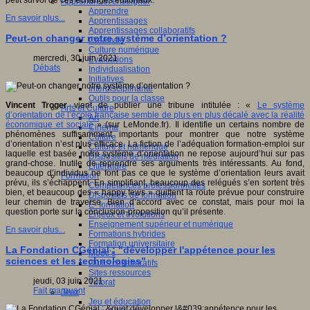
petit survol de ces échanges éditoriaux.
Apprendre et enseigner
Apprendre
En savoir plus...
Apprentissages
Apprentissages collaboratifs
Peut-on changer notre système d’orientation ?
Créativité
Culture numérique
mercredi, 30 juin 2021
Evaluations
Débats
Individualisation
Initiatives
Interdisciplinarité
Outils pour la classe
Vincent Troger
vient de publier une tribune intitulée : «
Le système
Arts et Culture
d’orientation de l’école française semble de plus en plus décalé avec la réalité
Art
économique et sociale
» (sur LeMonde.fr). Il identifie un certains nombre de
Cinéma
phénomènes suffisamment importants pour montrer que notre système
Culture
d’orientation n’est plus efficace. La fiction de l’adéquation formation-emploi sur
Culture et numérique
laquelle est basée notre système d’orientation ne repose aujourd’hui sur pas
Dispositifs de médiation
grand-chose. Inutile de reprendre ses arguments très intéressants. Au fond,
Littérature
beaucoup d’individus ne font pas ce que le système d’orientation leurs avait
Formation
prévu, ils s’échappent. En simplifiant, beaucoup des relégués s’en sortent très
Compétences professionnelles
bien, et beaucoup des « happy fews » quittent la route prévue pour construire
Dispositifs de formation
leur chemin de traverse. Bien d’accord avec ce constat, mais pour moi la
E- formation
question porte sur la conclusion-proposition qu’il présente.
Enjeux et évolutions
Enseignement supérieur et numérique
En savoir plus...
Formations hybrides
Formation universitaire
La Fondation CGénial : "développer l'appétence pour les
Mooc’s
sciences et les technologies"
Outils collaboratifs
Sites ressources
jeudi, 03 juin 2021
Tutorat
Fait marquant
Jeux
Jeu et éducation