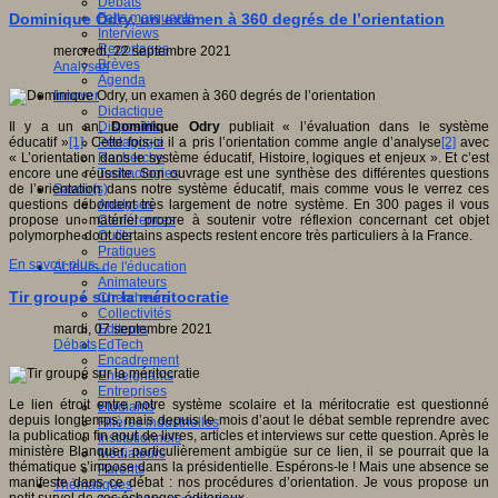
Débats
Faits marquants
Dominique Odry, un examen à 360 degrés de l’orientation
Interviews
Reportages
mercredi, 22 septembre 2021
Brèves
Analyses
Agenda
Innover
Didactique
Dispositifs
Il y a un an,
Dominique Odry
publiait « l’évaluation dans le système
Pédagogie
éducatif »
[1]
. Cette fois-ci il a pris l’orientation comme angle d’analyse
[2]
avec
Recherche
« L’orientation dans le système éducatif, Histoire, logiques et enjeux ». Et c’est
Technologies
encore une réussite. Son ouvrage est une synthèse des différentes questions
Savoir(s)
de l’orientation dans notre système éducatif, mais comme vous le verrez ces
Analyses
questions débordent très largement de notre système. En 300 pages il vous
Conférences
propose un matériel propre à soutenir votre réflexion concernant cet objet
Outils
polymorphe dont certains aspects restent encore très particuliers à la France.
Pratiques
En savoir plus...
Acteurs de l'éducation
Animateurs
Tir groupé sur la méritocratie
Chercheurs
Collectivités
Editeurs
mardi, 07 septembre 2021
EdTech
Débats
Encadrement
Enseignants
Entreprises
Le lien étroit entre notre système scolaire et la méritocratie est questionné
Etudiants
depuis longtemps, mais depuis le mois d’aout le débat semble reprendre avec
Filières industrielles
la publication fin aout de livres, articles et interviews sur cette question. Après le
Institutionnels
ministère Blanquer, particulièrement ambigüe sur ce lien, il se pourrait que la
Médiateurs
thématique s’impose dans la présidentielle. Espérons-le ! Mais une absence se
Parents
manifeste dans ce débat : nos procédures d’orientation. Je vous propose un
Thématiques