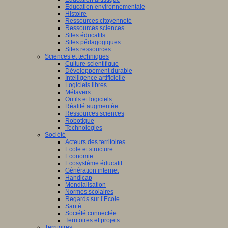
Education environnementale
Histoire
Ressources citoyenneté
Ressources sciences
Sites éducatifs
Sites pédagogiques
Sites ressources
Sciences et techniques
Culture scientifique
Développement durable
Intelligence artificielle
Logiciels libres
Métavers
Outils et logiciels
Réalité augmentée
Ressources sciences
Robotique
Technologies
Société
Acteurs des territoires
Ecole et structure
Economie
Ecosystème éducatif
Génération internet
Handicap
Mondialisation
Normes scolaires
Regards sur l’Ecole
Santé
Société connectée
Territoires et projets
Territoires