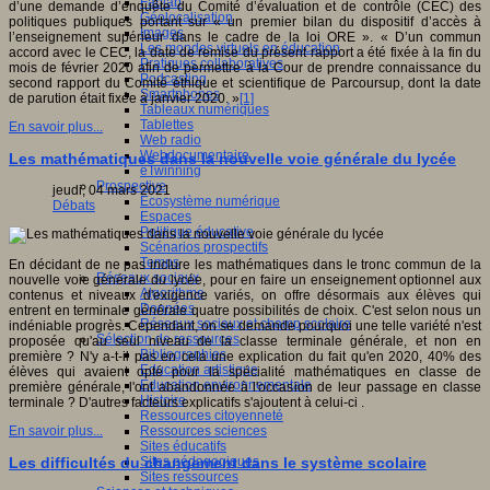
Fablab
d’une demande d’enquête du Comité d’évaluation et de contrôle (CEC) des
Géolocalisation
politiques publiques portant sur « un premier bilan du dispositif d’accès à
Images
l’enseignement supérieur dans le cadre de la loi ORE ». « D’un commun
Les mondes virtuels en éducation
accord avec le CEC, la date de remise du présent rapport a été fixée à la fin du
Pratiques collaboratives
mois de février 2020 afin de permettre à la Cour de prendre connaissance du
Podcasting
second rapport du Comité éthique et scientifique de Parcoursup, dont la date
Smartphones
de parution était fixée à janvier 2020. »
[1]
Tableaux numériques
Tablettes
En savoir plus...
Web radio
Webdocumentaire
Les mathématiques dans la nouvelle voie générale du lycée
eTwinning
Prospective
jeudi, 04 mars 2021
Ecosystème numérique
Débats
Espaces
Politique éducative
Scénarios prospectifs
Temps
En décidant de ne pas inclure les mathématiques dans le tronc commun de la
Réseaux sociaux
nouvelle voie générale du lycée, pour en faire un enseignement optionnel aux
Algorithme
contenus et niveaux d'exigence variés, on offre désormais aux élèves qui
Données
entrent en terminale générale quatre possibilités de choix. C'est selon nous un
Réseaux sociaux et champ scolaire
indéniable progrès. Cependant, on se demande pourquoi une telle variété n'est
Sélection de ressources
proposée qu'au seul niveau de la classe terminale générale, et non en
Bibliographies
première ? N'y a-t-il pas en cela une explication du fait qu'en 2020, 40% des
Education artistique
élèves qui avaient opté pour la spécialité mathématiques en classe de
Education environnementale
première générale, l'ont abandonnée à l'occasion de leur passage en classe
Histoire
terminale ? D'autres facteurs explicatifs s'ajoutent à celui-ci .
Ressources citoyenneté
Ressources sciences
En savoir plus...
Sites éducatifs
Sites pédagogiques
Les difficultés du changement dans le système scolaire
Sites ressources