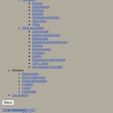
Europe
International
Régions
Ruralité
Territoires et projets
Tiers lieux
Villes
Vivre ensemble
Citoyenneté
Culture européenne
Démocratie
Egalité Hommes/Femmes
Ethique
Gouvernance
Inclusion
Laïcité
Ressources citoyenneté
Tiers - lieux
Vie scolaire et sociale
Niveaux
Périscolaire
Ecole maternelle
Ecole élémentaire
Collège
Lycée
Université
Les auteurs
Menu
S'abonner à ce flux RSS
S'informer