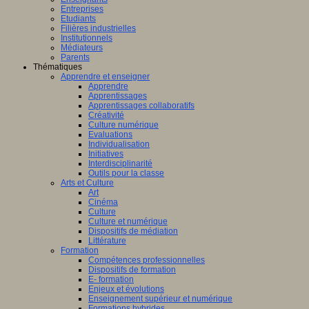
Entreprises
Etudiants
Filières industrielles
Institutionnels
Médiateurs
Parents
Thématiques
Apprendre et enseigner
Apprendre
Apprentissages
Apprentissages collaboratifs
Créativité
Culture numérique
Evaluations
Individualisation
Initiatives
Interdisciplinarité
Outils pour la classe
Arts et Culture
Art
Cinéma
Culture
Culture et numérique
Dispositifs de médiation
Littérature
Formation
Compétences professionnelles
Dispositifs de formation
E- formation
Enjeux et évolutions
Enseignement supérieur et numérique
Formations hybrides