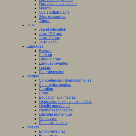
Formation universitaire
Mooc’s
Outils collaboratifs
Sites ressources
Tutorat
Jeux
Jeu et éducation
Jeux 4/12 ans
Jeux sérieux
Jeux vidéo
Langages
Ecriture
Humour
Langue orale
Langues vivantes
Lecture
Programmation
Médias
Compétences informationnelles
Culture des médias
Curation
Droits
Education aux médias
Information et nouveaux médias
Identité numérique
Internet responsable
Littératie numérique
Publication
Réseaux sociaux
Métiers
Entrepreneuriat
Entreprises