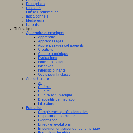
Entreprises
Etudiants
Filières industrielles
Institutionnels
Médiateurs
Parents
Thématiques
Apprendre et enseigner
Apprendre
Apprentissages
Apprentissages collaboratifs
Créativité
Culture numérique
Evaluations
Individualisation
Initiatives
Interdisciplinarité
Outils pour la classe
Arts et Culture
Art
Cinéma
Culture
Culture et numérique
Dispositifs de médiation
Littérature
Formation
Compétences professionnelles
Dispositifs de formation
E- formation
Enjeux et évolutions
Enseignement supérieur et numérique
Formations hybrides