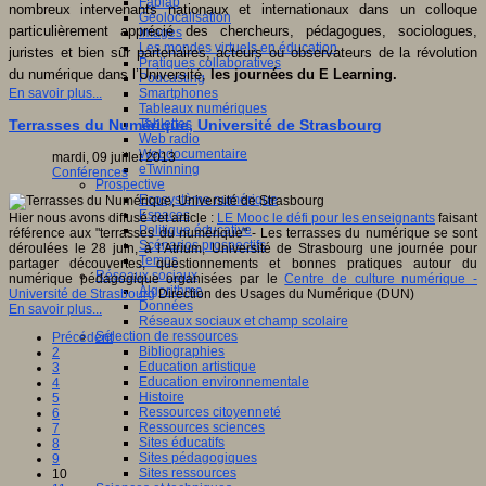
Fablab
nombreux intervenants nationaux et internationaux dans un colloque
Géolocalisation
particulièrement apprécié des chercheurs, pédagogues, sociologues,
Images
Les mondes virtuels en éducation
juristes et bien sûr partenaires, acteurs ou observateurs de la révolution
Pratiques collaboratives
du numérique dans l’Université,
les journées du E Learning.
Podcasting
Smartphones
En savoir plus...
Tableaux numériques
Tablettes
Terrasses du Numérique, Université de Strasbourg
Web radio
Webdocumentaire
mardi, 09 juillet 2013
eTwinning
Conférences
Prospective
Ecosystème numérique
Espaces
Hier nous avons diffusé cet article :
LE Mooc le défi pour les enseignants
faisant
Politique éducative
référence aux "terrasses du numérique" - Les terrasses du numérique se sont
Scénarios prospectifs
déroulées le 28 juin, à l’Atrium, Université de Strasbourg une journée pour
Temps
partager découvertes, questionnements et bonnes pratiques autour du
Réseaux sociaux
numérique pédagogique organisées par le
Centre de culture numérique -
Algorithme
Université de Strasbourg
Direction des Usages du Numérique (DUN)
Données
En savoir plus...
Réseaux sociaux et champ scolaire
Sélection de ressources
Précédent
Bibliographies
2
Education artistique
3
Education environnementale
4
Histoire
5
Ressources citoyenneté
6
Ressources sciences
7
Sites éducatifs
8
Sites pédagogiques
9
Sites ressources
10