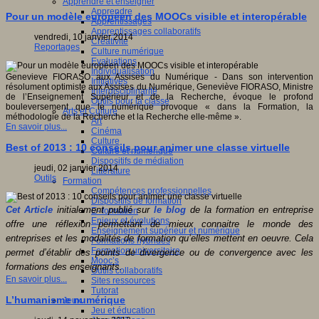
Apprendre et enseigner
Apprendre
Pour un modèle européen des MOOCs visible et interopérable
Apprentissages
Apprentissages collaboratifs
vendredi, 10 janvier 2014
Créativité
Reportages
Culture numérique
Evaluations
Individualisation
Genevieve FIORASO aux Assises du Numérique - Dans son intervention
Initiatives
résolument optimiste aux Assises du Numérique, Geneviève FIORASO, Ministre
Interdisciplinarité
de l’Enseignement Supérieur et de la Recherche, évoque le profond
Outils pour la classe
bouleversement que le numérique provoque « dans la Formation, la
Arts et Culture
méthodologie de la Recherche et la Recherche elle-même ».
Art
En savoir plus...
Cinéma
Culture
Best of 2013 : 10 conseils pour animer une classe virtuelle
Culture et numérique
Dispositifs de médiation
jeudi, 02 janvier 2014
Littérature
Outils
Formation
Compétences professionnelles
Dispositifs de formation
Cet Article
initialement publié sur
le blog
de la formation en entreprise
E- formation
Enjeux et évolutions
offre une réflexion permettant de mieux connaitre le monde des
Enseignement supérieur et numérique
entreprises et les modalités de formation qu’elles mettent en oeuvre. Cela
Formations hybrides
Formation universitaire
permet d’établir des points de divergence ou de convergence avec les
Mooc’s
formations des enseignants.
Outils collaboratifs
En savoir plus...
Sites ressources
Tutorat
L’humanisme numérique
Jeux
Jeu et éducation