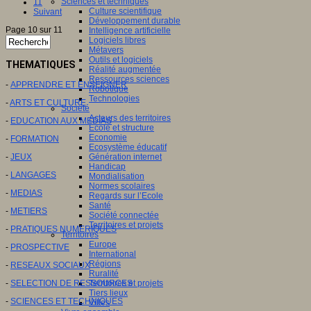
Sciences et techniques
11
Culture scientifique
Suivant
Développement durable
Page 10 sur 11
Intelligence artificielle
Logiciels libres
Métavers
Outils et logiciels
THEMATIQUES
Réalité augmentée
Ressources sciences
-
APPRENDRE ET ENSEIGNER
Robotique
Technologies
-
ARTS ET CULTURE
Société
Acteurs des territoires
-
EDUCATION AUX MEDIAS
Ecole et structure
Economie
-
FORMATION
Ecosystème éducatif
-
JEUX
Génération internet
Handicap
-
LANGAGES
Mondialisation
Normes scolaires
-
MEDIAS
Regards sur l’Ecole
Santé
-
METIERS
Société connectée
Territoires et projets
-
PRATIQUES NUMERIQUES
Territoires
Europe
-
PROSPECTIVE
International
Régions
-
RESEAUX SOCIAUX
Ruralité
-
SELECTION DE RESSOURCES
Territoires et projets
Tiers lieux
-
SCIENCES ET TECHNIQUES
Villes