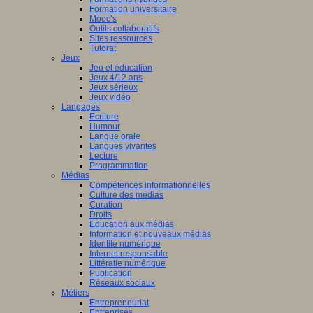
Formation universitaire
Mooc’s
Outils collaboratifs
Sites ressources
Tutorat
Jeux
Jeu et éducation
Jeux 4/12 ans
Jeux sérieux
Jeux vidéo
Langages
Ecriture
Humour
Langue orale
Langues vivantes
Lecture
Programmation
Médias
Compétences informationnelles
Culture des médias
Curation
Droits
Education aux médias
Information et nouveaux médias
Identité numérique
Internet responsable
Littératie numérique
Publication
Réseaux sociaux
Métiers
Entrepreneuriat
Entreprises