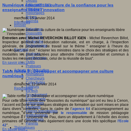
Débats
Faits marquants
Numérique éducatif : la culture de la confiance pour les
Interviews
enseignants libère l’innovation
Reportages
Brèves
mercredi, 15 janvier 2014
Agenda
Interviews
Innover
Didactique
Dispositifs
Pédagogie
Entretien avec Michel REVERCHON BILLOT IGEN
- Michel Reverchon Billot,
Recherche
Inspecteur général de l’éducation nationale, est en charge, à l’Inspection
Technologies
générale, du programme de travail sur le thème " enseigner à l’heure du
Savoir(s)
numérique", qui doit " éclairer les ministres dans le choix des stratégies et des
Analyses
modalités les plus adaptées pour atteindre l’objectif essentiel et commun à
Conférences
toutes les mesures décidées, celui de la réussite de tous".
Outils
En savoir plus...
Pratiques
Acteurs de l'éducation
Table ronde 3 : Développer et accompagner une culture
Animateurs
numérique
Chercheurs
Collectivités
dimanche, 12 janvier 2014
Editeurs
Reportages
EdTech
Encadrement
Enseignants
Pour cette table ronde des "Boussoles du numérique" qui ont eu lieu à Cenon,
Entreprises
l’accent est porté sur quelques stratégies de formation qui sont mises en place
Etudiants
dans divers contextes, dans le cadre de l’
agence 64
d’accompagnement au
Filières industrielles
numérique, d’une université par
le responsable
de mission pédagogie
Institutionnels
numérique à l’ Université de Pau, dans un département à l’échelle des écoles
Médiateurs
primaires de Gironde mais également dans une école très spécifique
l’Ecole
Parents
42
".
Thématiques
En savoir plus...