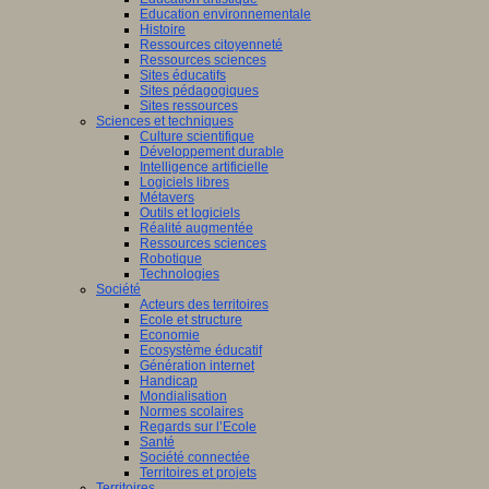
Education environnementale
Histoire
Ressources citoyenneté
Ressources sciences
Sites éducatifs
Sites pédagogiques
Sites ressources
Sciences et techniques
Culture scientifique
Développement durable
Intelligence artificielle
Logiciels libres
Métavers
Outils et logiciels
Réalité augmentée
Ressources sciences
Robotique
Technologies
Société
Acteurs des territoires
Ecole et structure
Economie
Ecosystème éducatif
Génération internet
Handicap
Mondialisation
Normes scolaires
Regards sur l’Ecole
Santé
Société connectée
Territoires et projets
Territoires