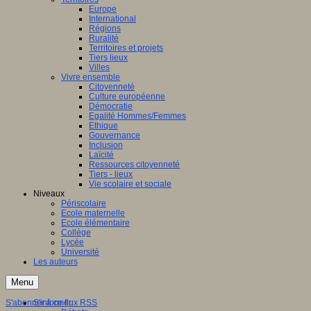
Europe
International
Régions
Ruralité
Territoires et projets
Tiers lieux
Villes
Vivre ensemble
Citoyenneté
Culture européenne
Démocratie
Egalité Hommes/Femmes
Ethique
Gouvernance
Inclusion
Laïcité
Ressources citoyenneté
Tiers - lieux
Vie scolaire et sociale
Niveaux
Périscolaire
Ecole maternelle
Ecole élémentaire
Collège
Lycée
Université
Les auteurs
Menu
S'abonner à ce flux RSS
S'informer