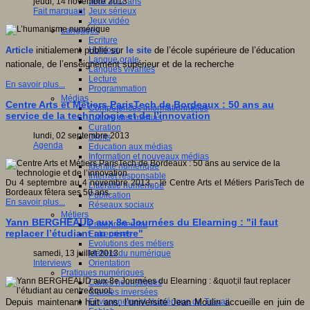
Jeux 4/12 ans
jeudi, 14 novembre 2013
Jeux sérieux
Fait marquant
Jeux vidéo
Langages
Ecriture
Humour
Article
initialement publié sur
le site
de l’école supérieure de l’éducation
Langue orale
nationale, de l’enseignement supérieur et de la recherche
Langues vivantes
Lecture
En savoir plus...
Programmation
Médias
Centre Arts et Métiers ParisTech de Bordeaux : 50 ans au
Compétences informationnelles
service de la technologie et de l’innovation
Culture des médias
Curation
lundi, 02 septembre 2013
Droits
Agenda
Education aux médias
Information et nouveaux médias
Identité numérique
Internet responsable
Du 4 septembre au 4 novembre 2013, - le Centre Arts et Métiers ParisTech de
Littératie numérique
Bordeaux fêtera ses 50 ans.
Publication
En savoir plus...
Réseaux sociaux
Métiers
Yann BERGHEAUD aux 8e Journées du Elearning : "il faut
Entrepreneuriat
replacer l’étudiant au centre"
Entreprises
Evolutions des métiers
Métiers du numérique
samedi, 13 juillet 2013
Orientation
Interviews
Pratiques numériques
Cartes heuristiques
Classes inversées
Environnement Numérique de Travail
Depuis maintenant huit ans, l’université Jean Moulin accueille en juin de