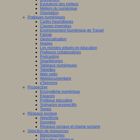
Evolutions des métiers
Métiers du numérique
Orientation
Pratiques numériques
Cartes heuristiques
Classes inversées
Environnement Numérique de Travail
Fablab
Géolocalisation
Images
Les mondes virtuels en éducation
Pratiques collaboratives
Podcasting
Smartphones
Tableaux numériques
Tablettes
Web radio
Webdocumentaire
eTwinning
Prospective
Ecosystème numérique
Espaces
Politique éducative
Scénarios prospectifs
Temps
Réseaux sociaux
Algorithme
Données
Réseaux sociaux et champ scolaire
Sélection de ressources
Bibliographies
Education artistique