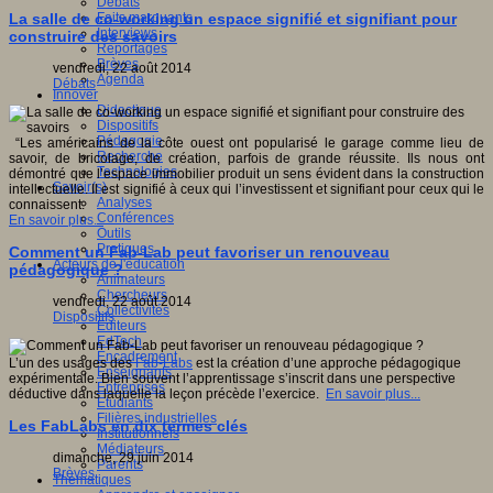
Débats
Faits marquants
La salle de co-working un espace signifié et signifiant pour
Interviews
construire des savoirs
Reportages
Brèves
vendredi, 22 août 2014
Agenda
Débats
Innover
Didactique
Dispositifs
Pédagogie
“Les américains de la côte ouest ont popularisé le garage comme lieu de
Recherche
savoir, de bricolage, de création, parfois de grande réussite. Ils nous ont
Technologies
démontré que l’espace immobilier produit un sens évident dans la construction
Savoir(s)
intellectuelle. Il est signifié à ceux qui l’investissent et signifiant pour ceux qui le
Analyses
connaissent.
Conférences
En savoir plus...
Outils
Pratiques
Comment un Fab-Lab peut favoriser un renouveau
Acteurs de l'éducation
pédagogique ?
Animateurs
Chercheurs
vendredi, 22 août 2014
Collectivités
Dispositifs
Editeurs
EdTech
Encadrement
L’un des usages des
Fab-Labs
est la création d’une approche pédagogique
Enseignants
expérimentale. Bien souvent l’apprentissage s’inscrit dans une perspective
Entreprises
déductive dans laquelle la leçon précède l’exercice.
En savoir plus...
Etudiants
Filières industrielles
Les FabLabs en dix termes clés
Institutionnels
Médiateurs
dimanche, 29 juin 2014
Parents
Brèves
Thématiques