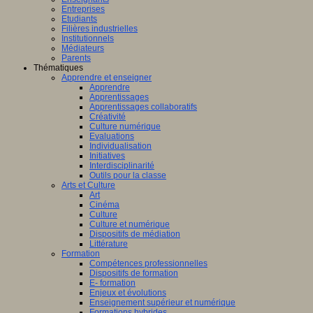
Entreprises
Etudiants
Filières industrielles
Institutionnels
Médiateurs
Parents
Thématiques
Apprendre et enseigner
Apprendre
Apprentissages
Apprentissages collaboratifs
Créativité
Culture numérique
Evaluations
Individualisation
Initiatives
Interdisciplinarité
Outils pour la classe
Arts et Culture
Art
Cinéma
Culture
Culture et numérique
Dispositifs de médiation
Littérature
Formation
Compétences professionnelles
Dispositifs de formation
E- formation
Enjeux et évolutions
Enseignement supérieur et numérique
Formations hybrides