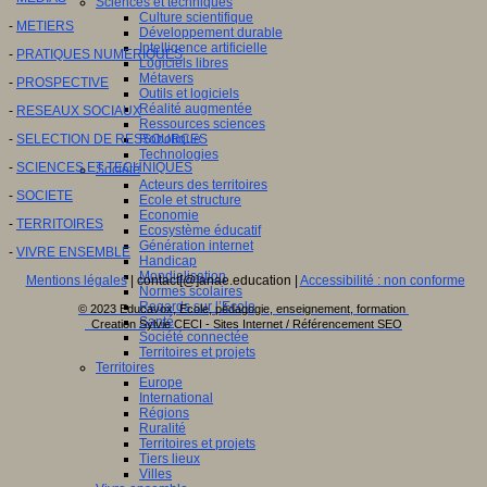
Sciences et techniques
Culture scientifique
-
METIERS
Développement durable
Intelligence artificielle
-
PRATIQUES NUMERIQUES
Logiciels libres
Métavers
-
PROSPECTIVE
Outils et logiciels
Réalité augmentée
-
RESEAUX SOCIAUX
Ressources sciences
-
SELECTION DE RESSOURCES
Robotique
Technologies
-
SCIENCES ET TECHNIQUES
Société
Acteurs des territoires
-
SOCIETE
Ecole et structure
Economie
-
TERRITOIRES
Ecosystème éducatif
Génération internet
-
VIVRE ENSEMBLE
Handicap
Mondialisation
Mentions légales
| contact[@]anae.education |
Accessibilité : non conforme
Normes scolaires
Regards sur l’Ecole
© 2023 Educavox, Ecole, pédagogie, enseignement, formation
Santé
Creation Sylvie CECI - Sites Internet / Référencement SEO
Société connectée
Territoires et projets
Territoires
Europe
International
Régions
Ruralité
Territoires et projets
Tiers lieux
Villes