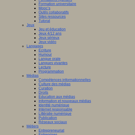
Formation universitaire
Mooc’s
Outils collaboratifs
Sites ressources
Tutorat
Jeux
Jeu et éducation
Jeux 4/12 ans
Jeux sérieux
Jeux vidéo
Langages
Ecriture
Humour
Langue orale
Langues vivantes
Lecture
Programmation
Médias
Compétences informationnelles
Culture des médias
Curation
Droits
Education aux médias
Information et nouveaux médias
Identité numérique
Internet responsable
Littératie numérique
Publication
Réseaux sociaux
Métiers
Entrepreneuriat
Entreprises