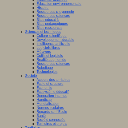
Education environnementale
Histoire
Ressources citoyenneté
Ressources sciences
Sites éducatifs
Sites pédagogiques
Sites ressources
Sciences et techniques
Culture scientifique
Développement durable
Intelligence artificielle
Logiciels libres
Métavers
Outils et logiciels
Réalité augmentée
Ressources sciences
Robotique
Technologies
Société
Acteurs des territoires
Ecole et structure
Economie
Ecosystème éducatif
Génération internet
Handicap
Mondialisation
Normes scolaires
Regards sur l’Ecole
Santé
Société connectée
Territoires et projets
Territoires