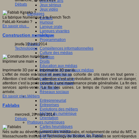
dimanche, 13 avril 2014
Jeux 4/12 ans
Débats
Jeux sérieux
Jeux vidéo
Langages
La fabrique Numérique à la French Tech
Ecriture
FabLab Kesako ?
Humour
En savoir plus...
Langue orale
Langues vivantes
Construction numérique
Lecture
Programmation
Médias
jeudi, 10 avril 2014
Compétences informationnelles
Technologies
Culture des médias
Curation
Droits
Imprimer une main
Education aux médias
Information et nouveaux médias
Imprimante 3D par ci, imprimante 3D par là.
Identité numérique
L’effet de mode est lancé et avec lui sa cohorte de cris ravis en tout genre :
Internet responsable
Attention c’est néfaste, attention c’est une révolution, attention c’est un danger,
Littératie numérique
attention c’est la porte ouverte à une maintenance pirate généralisée. La fin des
Publication
services après-vente. La fin des usines. Le temps de l’usine chez soi est
Réseaux sociaux
arrivée.
Métiers
En savoir plus...
Entrepreneuriat
Entreprises
Fablabs
Evolutions des métiers
Métiers du numérique
mercredi, 26 mars 2014
Orientation
Débats
Pratiques numériques
Cartes heuristiques
Classes inversées
Nés suite au développement des médiaslabs, et notamment de celui du MIT, le
Environnement Numérique de Travail
Massachusetts Institute of Technology de Boston, les Fablabs se sont répandus