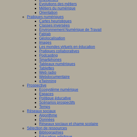
Evolutions des métiers
Métiers du numérique
Orientation
Pratiques numériques
Cartes heuristiques
Classes inversées
Environnement Numérique de Travail
Fablab
Géolocalisation
Images
Les mondes virtuels en éducation
Pratiques collaboratives
Podcasting
Smartphones
Tableaux numériques
Tablettes
Web radio
Webdocumentaire
eTwinning
Prospective
Ecosystème numérique
Espaces
Politique éducative
Scénarios prospectifs
Temps
Réseaux sociaux
Algorithme
Données
Réseaux sociaux et champ scolaire
Sélection de ressources
Bibliographies
Education artistique