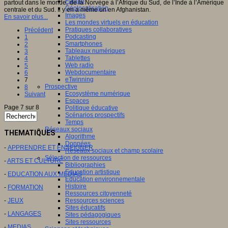
Fablab
partout dans le monde, de la Norvège à l’Afrique du Sud, de l’Inde à l’Amérique
Géolocalisation
centrale et du Sud. Il y en a même un en Afghanistan.
Images
En savoir plus...
Les mondes virtuels en éducation
Pratiques collaboratives
Précédent
Podcasting
1
Smartphones
2
Tableaux numériques
3
Tablettes
4
Web radio
5
Webdocumentaire
6
eTwinning
7
Prospective
8
Ecosystème numérique
Suivant
Espaces
Page 7 sur 8
Politique éducative
Scénarios prospectifs
Temps
Réseaux sociaux
THEMATIQUES
Algorithme
Données
-
APPRENDRE ET ENSEIGNER
Réseaux sociaux et champ scolaire
Sélection de ressources
-
ARTS ET CULTURE
Bibliographies
Education artistique
-
EDUCATION AUX MEDIAS
Education environnementale
Histoire
-
FORMATION
Ressources citoyenneté
-
JEUX
Ressources sciences
Sites éducatifs
-
LANGAGES
Sites pédagogiques
Sites ressources
-
MEDIAS