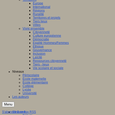
Europe
International
Régions
Ruralité
Territoires et projets
Tiers lieux
Villes
Vivre ensemble
Citoyenneté
Culture européenne
Démocratie
Egalité Hommes/Femmes
Ethique
Gouvernance
Inclusion
Laïcité
Ressources citoyenneté
Tiers - lieux
Vie scolaire et sociale
Niveaux
Périscolaire
Ecole maternelle
Ecole élémentaire
Collège
Lycée
Université
Les auteurs
Menu
S'abonner à ce flux RSS
S'informer