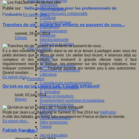
Apprendre et enseigner
Apprendre
Publié sur :
Veille technologique pour les professionnels de
Apprentissages
Apprentissages collaboratifs
l’industrie
En savoir plus...
Créativité
Culture numérique
Tranches de vie : quand les enfants se passent de vous...
Evaluations
Individualisation
samedi, 28 juin 2014
Initiatives
Débats
Interdisciplinarité
Outils pour la classe
Arts et Culture
Il y a des moments magiques dans la vie et je tenais à partager avec vous les
Art
petits derniers que je viens de vivre. Un atelier tout récent, 4 séances déjà au
Cinéma
compteur et des enfants qui évoluent à grande vitesse mais il faut
Culture
régulièrement mener la barque, les emmener sur les berges créatives, leur
Culture et numérique
indiquer comment faire… J’espère pouvoir les rendre peu à peu autonomes.
Dispositifs de médiation
Quand soudain…
Littérature
En savoir plus...
Formation
Compétences professionnelles
Qu’est-ce qu’un Living Lab ? Guide exhaustif
Dispositifs de formation
E- formation
lundi, 02 juin 2014
Enjeux et évolutions
Brèves
Enseignement supérieur et numérique
Formations hybrides
Formation universitaire
Posté par Jean-Luc Raymond le Samedi 31 mai 2014 sur
NetPublic
Mooc’s
A côté des fablabs, les living labs essaiment en France et dans le monde.
Outils collaboratifs
En savoir plus...
Sites ressources
Tutorat
Fablab Kesako ?
Jeux
Jeu et éducation