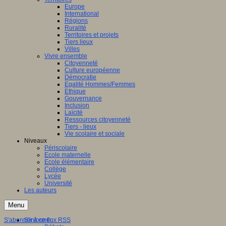
Europe
International
Régions
Ruralité
Territoires et projets
Tiers lieux
Villes
Vivre ensemble
Citoyenneté
Culture européenne
Démocratie
Egalité Hommes/Femmes
Ethique
Gouvernance
Inclusion
Laïcité
Ressources citoyenneté
Tiers - lieux
Vie scolaire et sociale
Niveaux
Périscolaire
Ecole maternelle
Ecole élémentaire
Collège
Lycée
Université
Les auteurs
Menu
S'abonner à ce flux RSS
S'informer