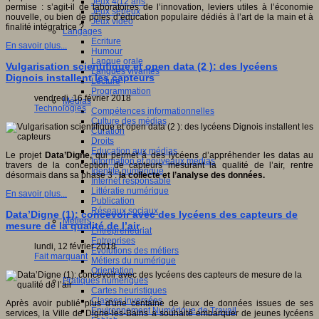
Jeux 4/12 ans
permise : s’agit-il de laboratoires de l’innovation, leviers utiles à l’économie
Jeux sérieux
nouvelle, ou bien de pôles d’éducation populaire dédiés à l’art de la main et à
Jeux vidéo
finalité intégratrice ?
Langages
Ecriture
En savoir plus...
Humour
Langue orale
Vulgarisation scientifique et open data (2 ): des lycéens
Langues vivantes
Dignois installent les capteurs
Lecture
Programmation
vendredi, 16 février 2018
Médias
Technologies
Compétences informationnelles
Culture des médias
Curation
Droits
Education aux médias
Le projet
Data’Digne,
qui permet à des lycéens d’appréhender les datas au
Information et nouveaux médias
travers de la conception de capteurs mesurant la qualité de l’air, rentre
Identité numérique
désormais dans sa phase 3 :
la collecte et l’analyse des données.
Internet responsable
Littératie numérique
En savoir plus...
Publication
Réseaux sociaux
Data’Digne (1): concevoir avec des lycéens des capteurs de
Métiers
mesure de la qualité de l’air
Entrepreneuriat
Entreprises
lundi, 12 février 2018
Evolutions des métiers
Fait marquant
Métiers du numérique
Orientation
Pratiques numériques
Cartes heuristiques
Classes inversées
Après avoir publié plus d'une centaine de jeux de données issues de ses
Environnement Numérique de Travail
services, la Ville de Digne-les-Bains a souhaité embarquer de jeunes lycéens