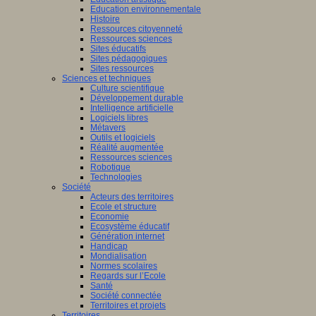
Education environnementale
Histoire
Ressources citoyenneté
Ressources sciences
Sites éducatifs
Sites pédagogiques
Sites ressources
Sciences et techniques
Culture scientifique
Développement durable
Intelligence artificielle
Logiciels libres
Métavers
Outils et logiciels
Réalité augmentée
Ressources sciences
Robotique
Technologies
Société
Acteurs des territoires
Ecole et structure
Economie
Ecosystème éducatif
Génération internet
Handicap
Mondialisation
Normes scolaires
Regards sur l’Ecole
Santé
Société connectée
Territoires et projets
Territoires