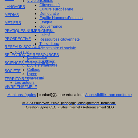
Vivre ensemble
Citoyenneté
-
LANGAGES
Culture européenne
Démocratie
-
MEDIAS
Egalité Hommes/Femmes
Ethique
-
METIERS
Gouvernance
-
PRATIQUES NUMERIQUES
Inclusion
Laïcité
-
PROSPECTIVE
Ressources citoyenneté
Tiers - lieux
-
RESEAUX SOCIAUX
Vie scolaire et sociale
Niveaux
-
SELECTION DE RESSOURCES
Périscolaire
Ecole maternelle
-
SCIENCES ET TECHNIQUES
Ecole élémentaire
Collège
-
SOCIETE
Lycée
Université
-
TERRITOIRES
Les auteurs
-
VIVRE ENSEMBLE
Mentions légales
| contact[@]anae.education |
Accessibilité : non conforme
© 2023 Educavox, Ecole, pédagogie, enseignement, formation
Creation Sylvie CECI - Sites Internet / Référencement SEO