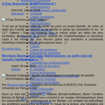
Apprendre et enseigner
A Cap Sciences : le 127° t’attend !
Apprendre
Apprentissages
Apprentissages collaboratifs
mercredi, 13 juin 2018
Créativité
Interviews
Culture numérique
Evaluations
Individualisation
"A toi qui as toujours rêvé de mettre au point un projet futuriste, de créer un
Initiatives
objet qui n’existe pas encore ou de révéler le génie qui sommeille en toi : le
Interdisciplinarité
127° t’attend ! Dans ce nouveau lieu, tu verras surgir tes idées les plus
Outils pour la classe
excitantes, découvriras le pouvoir addictif de l’expérimentation et donneras
Arts et Culture
corps à tes envies les plus féroces grâce aux machines à commande
Art
numérique (imprimantes 3D, découpeuse laser…)."
Cinéma
Culture
En savoir plus...
Culture et numérique
Dispositifs de médiation
Monique Dagnaud : " Les makerspaces: un petit coin de
Littérature
paradis technologique "?
Formation
Compétences professionnelles
Dispositifs de formation
mardi, 08 mai 2018
E- formation
Débats
Enjeux et évolutions
Enseignement supérieur et numérique
Formations hybrides
Formation universitaire
Par
Monique Dagnaud
Directrice de recherches à l'EHESS, PSL Research
Mooc’s
University sur Telos-eu.com
Outils collaboratifs
Sites ressources
Dans un livre très documenté
[1]
, Isabelle Berrebi-Hoffmann, Marie Christine
Tutorat
Bureau et Michel Lallement nous convient à un voyage ethnographique dans
Jeux
les hackerspaces, les makerspaces et les fablabs, ces temples du bidouillage
Jeu et éducation
qui prolifèrent aujourd’hui en France. À l’issue de la lecture, une hésitation est