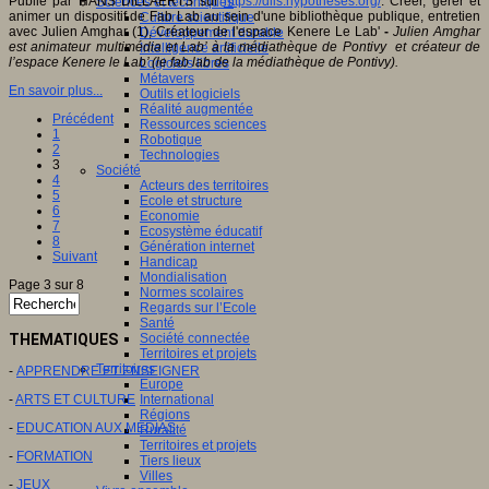
Publié par HANS DILLAERTS sur
https://dlis.hypotheses.org/
: Créer, gérer et
Sciences et techniques
animer un dispositif de Fab Lab au sein d'une bibliothèque publique, entretien
Culture scientifique
avec Julien Amghar (1), Créateur de l'espace Kenere Le Lab'
-
Julien Amghar
Développement durable
est animateur multimédia et Lab’ à la médiathèque de Pontivy et créateur de
Intelligence artificielle
l’espace Kenere le Lab’ (le fab lab de la médiathèque de Pontivy).
Logiciels libres
Métavers
En savoir plus...
Outils et logiciels
Réalité augmentée
Précédent
Ressources sciences
1
Robotique
2
Technologies
3
Société
4
Acteurs des territoires
5
Ecole et structure
6
Economie
7
Ecosystème éducatif
8
Génération internet
Suivant
Handicap
Mondialisation
Page 3 sur 8
Normes scolaires
Regards sur l’Ecole
Santé
THEMATIQUES
Société connectée
Territoires et projets
Territoires
-
APPRENDRE ET ENSEIGNER
Europe
-
ARTS ET CULTURE
International
Régions
-
EDUCATION AUX MEDIAS
Ruralité
Territoires et projets
-
FORMATION
Tiers lieux
Villes
-
JEUX