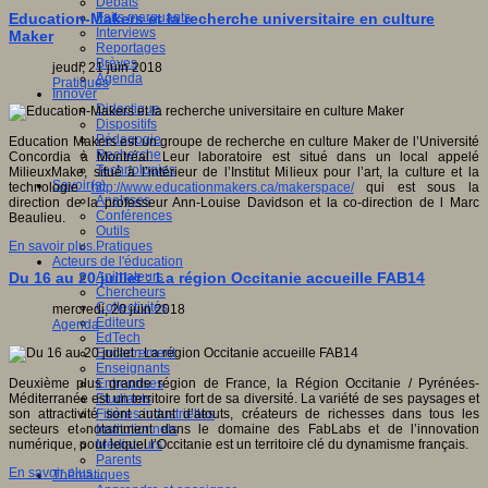
Débats
Faits marquants
Education-Makers et la recherche universitaire en culture
Interviews
Maker
Reportages
Brèves
jeudi, 21 juin 2018
Agenda
Pratiques
Innover
Didactique
Dispositifs
Pédagogie
Education Makers est un groupe de recherche en culture Maker de l’Université
Recherche
Concordia à Montréal. Leur laboratoire est situé dans un local appelé
Technologies
MilieuxMake, situé à l’intérieur de l’Institut Milieux pour l’art, la culture et la
Savoir(s)
technologie
http://www.educationmakers.ca/makerspace/
qui est sous la
Analyses
direction de la professeur Ann-Louise Davidson et la co-direction de l Marc
Conférences
Beaulieu.
Outils
Pratiques
En savoir plus...
Acteurs de l'éducation
Animateurs
Du 16 au 20 juillet : La région Occitanie accueille FAB14
Chercheurs
Collectivités
mercredi, 20 juin 2018
Editeurs
Agenda
EdTech
Encadrement
Enseignants
Entreprises
Deuxième plus grande région de France, la Région Occitanie / Pyrénées-
Etudiants
Méditerranée est un territoire fort de sa diversité. La variété de ses paysages et
Filières industrielles
son attractivité sont autant d’atouts, créateurs de richesses dans tous les
Institutionnels
secteurs et notamment dans le domaine des FabLabs et de l’innovation
Médiateurs
numérique, pour lequel l’Occitanie est un territoire clé du dynamisme français.
Parents
En savoir plus...
Thématiques