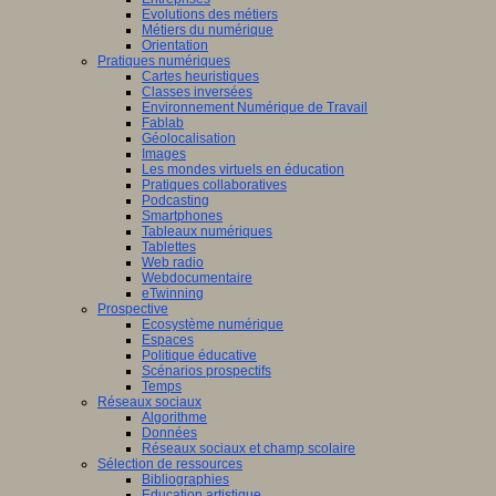
Evolutions des métiers
Métiers du numérique
Orientation
Pratiques numériques
Cartes heuristiques
Classes inversées
Environnement Numérique de Travail
Fablab
Géolocalisation
Images
Les mondes virtuels en éducation
Pratiques collaboratives
Podcasting
Smartphones
Tableaux numériques
Tablettes
Web radio
Webdocumentaire
eTwinning
Prospective
Ecosystème numérique
Espaces
Politique éducative
Scénarios prospectifs
Temps
Réseaux sociaux
Algorithme
Données
Réseaux sociaux et champ scolaire
Sélection de ressources
Bibliographies
Education artistique