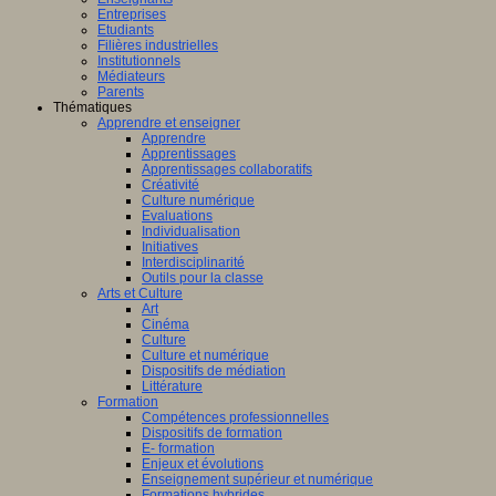
Entreprises
Etudiants
Filières industrielles
Institutionnels
Médiateurs
Parents
Thématiques
Apprendre et enseigner
Apprendre
Apprentissages
Apprentissages collaboratifs
Créativité
Culture numérique
Evaluations
Individualisation
Initiatives
Interdisciplinarité
Outils pour la classe
Arts et Culture
Art
Cinéma
Culture
Culture et numérique
Dispositifs de médiation
Littérature
Formation
Compétences professionnelles
Dispositifs de formation
E- formation
Enjeux et évolutions
Enseignement supérieur et numérique
Formations hybrides