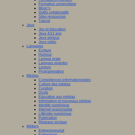
Formation universitaire
Mooc’s
Outils collaboratifs
Sites ressources
Tutorat
Jeux
Jeu et éducation
Jeux 4/12 ans
Jeux sérieux
Jeux vidéo
Langages
Ecriture
Humour
Langue orale
Langues vivantes
Lecture
Programmation
Médias
Compétences informationnelles
Culture des médias
Curation
Droits
Education aux médias
Information et nouveaux médias
Identité numérique
Internet responsable
Littératie numérique
Publication
Réseaux sociaux
Métiers
Entrepreneuriat
Entreprises