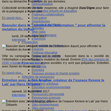
Fablab
dans sa démarche d'ouverture de ses données.
Géolocalisation
Images
Collectivité territoriale de taille moyenne, elle a imaginé
Data'Digne
pour faire
Les mondes virtuels en éducation
de la pédagogie à l'open data.
Pratiques collaboratives
Podcasting
En savoir plus...
Smartphones
Tableaux numériques
Basculer dans la " société de l’information " pour affronter la
Tablettes
mutation du travail
Web radio
Webdocumentaire
lundi, 18 septembre 2017
eTwinning
Interviews
Prospective
Ecosystème numérique
Espaces
Politique éducative
Scénarios prospectifs
Ville ou campagne, l’enjeu est le même : basculer dans la « société de
Temps
l’information » pour affronter la mutation du travail. Environ
85% des emplois de
Réseaux sociaux
2030 n’existent pas encore
et nos sociétés n’y sont pas préparées. Entretien
Algorithme
avec Xavier de Mazenod (1)
Données
En savoir plus...
Réseaux sociaux et champ scolaire
Sélection de ressources
Entretien avec Julien Amghar, créateur de l’espace Kenere le
Bibliographies
Education artistique
Lab’ par Hans Dillaerts
Education environnementale
Histoire
samedi, 16 septembre 2017
Ressources citoyenneté
Interviews
Ressources sciences
Sites éducatifs
Sites pédagogiques
Sites ressources