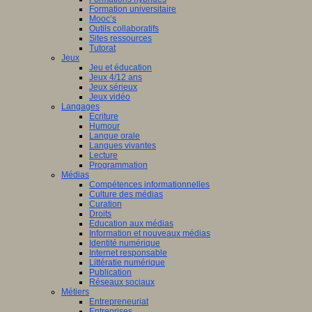
Formation universitaire
Mooc’s
Outils collaboratifs
Sites ressources
Tutorat
Jeux
Jeu et éducation
Jeux 4/12 ans
Jeux sérieux
Jeux vidéo
Langages
Ecriture
Humour
Langue orale
Langues vivantes
Lecture
Programmation
Médias
Compétences informationnelles
Culture des médias
Curation
Droits
Education aux médias
Information et nouveaux médias
Identité numérique
Internet responsable
Littératie numérique
Publication
Réseaux sociaux
Métiers
Entrepreneuriat
Entreprises