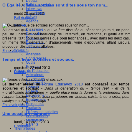
Débats
Faits marquants
Ô Egalité, que de sottises sont dites sous ton nom...
Interviews
Reportages
jeudi, 23 mai 2013
Brèves
Fait marquant
Agenda
Innover
Didactique
S’il est vrai que, dans la loi qui va être discutée au sénat ces jours-ci, on parle
Dispositifs
peu de Liberté et pas beaucoup de Fraternité, en revanche, l’Égalité est fort
Pédagogie
présente, tant pour les genres que pour leschances... avec dans les deux cas,
Recherche
un même flou, générateur d’agacements, voire d’épouvante, allant jusqu’à
Technologies
provoquer des pétitions affolées.
Savoir(s)
En savoir plus...
Analyses
Conférences
Temps et lieux scolaires et sociaux.
Outils
Pratiques
mercredi, 22 mai 2013
Acteurs de l'éducation
Débats
Animateurs
Chercheurs
Collectivités
Le dernier atelier du
Forum Educavox 2013
est consacré aux temps
Editeurs
scolaires et sociaux -
Dans la génération du « temps réel » et de la
EdTech
« gratification instantanée », quelle place pour la durée et la profondeur dans
Encadrement
l’apprentissage ? Quels lieux physiques ou virtuels, existants ou à créer, pour
Enseignants
catalyser cet apprentissage ?
Entreprises
En savoir plus...
Etudiants
Filières industrielles
Une occasion manquée
Institutionnels
Médiateurs
lundi, 14 janvier 2013
Parents
Chronique
Thématiques