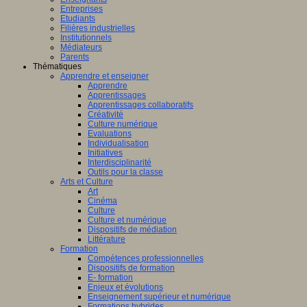
Entreprises
Etudiants
Filières industrielles
Institutionnels
Médiateurs
Parents
Thématiques
Apprendre et enseigner
Apprendre
Apprentissages
Apprentissages collaboratifs
Créativité
Culture numérique
Evaluations
Individualisation
Initiatives
Interdisciplinarité
Outils pour la classe
Arts et Culture
Art
Cinéma
Culture
Culture et numérique
Dispositifs de médiation
Littérature
Formation
Compétences professionnelles
Dispositifs de formation
E- formation
Enjeux et évolutions
Enseignement supérieur et numérique
Formations hybrides