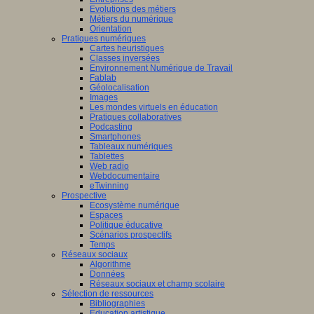
Evolutions des métiers
Métiers du numérique
Orientation
Pratiques numériques
Cartes heuristiques
Classes inversées
Environnement Numérique de Travail
Fablab
Géolocalisation
Images
Les mondes virtuels en éducation
Pratiques collaboratives
Podcasting
Smartphones
Tableaux numériques
Tablettes
Web radio
Webdocumentaire
eTwinning
Prospective
Ecosystème numérique
Espaces
Politique éducative
Scénarios prospectifs
Temps
Réseaux sociaux
Algorithme
Données
Réseaux sociaux et champ scolaire
Sélection de ressources
Bibliographies
Education artistique