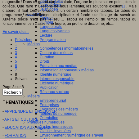
Jeux 4/12 ans
diagnostic ! Dans ce grand corps malade, l’organe le plus mal en point, c’est le
Jeux sérieux
collège. Que faire ? Cessons de nous lamenter, les solutions existent
[1]
. Mais
Jeux vidéo
d’abord, il faut tordre le coup à un certain nombre de tabous. Le tabou du
Langages
programme, essentiellement disciplinaire et fondé sur l’image du savoir au
Ecriture
XIXème siècle n’est pas le seul… Tabou de l’emploi du temps, tabou du
Humour
fonctionnement en classe, une heure, un prof, une discipline, etc…
Langue orale
Langues vivantes
En savoir plus...
Lecture
Programmation
Précédent
Médias
1
Compétences informationnelles
2
Culture des médias
3
Curation
4
Droits
5
Education aux médias
6
Information et nouveaux médias
7
Identité numérique
8
Internet responsable
Suivant
Littératie numérique
Page 8 sur 8
Publication
Réseaux sociaux
Métiers
Entrepreneuriat
THEMATIQUES
Entreprises
Evolutions des métiers
-
APPRENDRE ET ENSEIGNER
Métiers du numérique
Orientation
-
ARTS ET CULTURE
Pratiques numériques
Cartes heuristiques
-
EDUCATION AUX MEDIAS
Classes inversées
Environnement Numérique de Travail
-
FORMATION