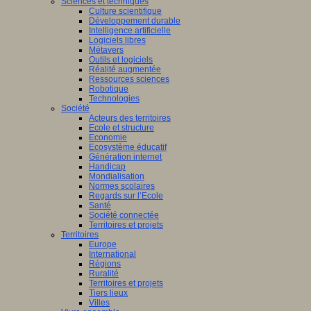
Sciences et techniques
Culture scientifique
Développement durable
Intelligence artificielle
Logiciels libres
Métavers
Outils et logiciels
Réalité augmentée
Ressources sciences
Robotique
Technologies
Société
Acteurs des territoires
Ecole et structure
Economie
Ecosystème éducatif
Génération internet
Handicap
Mondialisation
Normes scolaires
Regards sur l’Ecole
Santé
Société connectée
Territoires et projets
Territoires
Europe
International
Régions
Ruralité
Territoires et projets
Tiers lieux
Villes