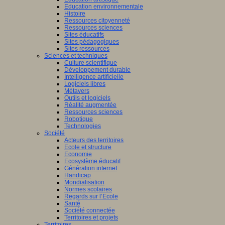
Education environnementale
Histoire
Ressources citoyenneté
Ressources sciences
Sites éducatifs
Sites pédagogiques
Sites ressources
Sciences et techniques
Culture scientifique
Développement durable
Intelligence artificielle
Logiciels libres
Métavers
Outils et logiciels
Réalité augmentée
Ressources sciences
Robotique
Technologies
Société
Acteurs des territoires
Ecole et structure
Economie
Ecosystème éducatif
Génération internet
Handicap
Mondialisation
Normes scolaires
Regards sur l’Ecole
Santé
Société connectée
Territoires et projets
Territoires