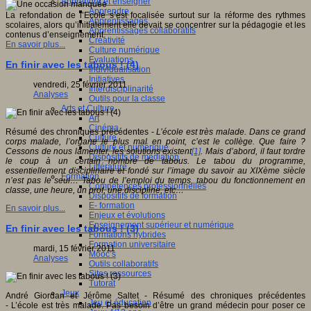
Apprendre et enseigner
Apprendre
La refondation de l’Ecole s’est focalisée surtout sur la réforme des rythmes
Apprentissages
scolaires, alors qu’initialement elle devait se concentrer sur la pédagogie et les
Apprentissages collaboratifs
contenus d’enseignement.
Créativité
En savoir plus...
Culture numérique
Evaluations
En finir avec les tabous ! (4)
Individualisation
Initiatives
vendredi, 25 février 2011
Interdisciplinarité
Analyses
Outils pour la classe
Arts et Culture
Art
Cinéma
Résumé des chroniques précédentes -
L’école est très malade. Dans ce grand
Culture
corps malade, l’organe le plus mal en point, c’est le collège. Que faire ?
Culture et numérique
Cessons de nous lamenter, les solutions existent
[1]
. Mais d’abord, il faut tordre
Dispositifs de médiation
le coup à un certain nombre de tabous. Le tabou du programme,
Littérature
essentiellement disciplinaire et fondé sur l’image du savoir au XIXème siècle
Formation
n’est pas le seul… Tabou de l’emploi du temps, tabou du fonctionnement en
Compétences professionnelles
classe, une heure, un prof, une discipline, etc…
Dispositifs de formation
E- formation
En savoir plus...
Enjeux et évolutions
Enseignement supérieur et numérique
En finir avec les tabous ! (3)
Formations hybrides
Formation universitaire
mardi, 15 février 2011
Mooc’s
Analyses
Outils collaboratifs
Sites ressources
Tutorat
Jeux
André Giordan et Jérôme Saltet - Résumé des chroniques précédentes
Jeu et éducation
- L’école est très malade. Pas besoin d’être un grand médecin pour poser ce