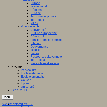
Europe
International
Régions
Ruralité
Territoires et projets
Tiers lieux
Villes
Vivre ensemble
Citoyenneté
Culture européenne
Démocratie
Egalité Hommes/Femmes
Ethique
Gouvernance
Inclusion
Laïcité
Ressources citoyenneté
Tiers - lieux
Vie scolaire et sociale
Niveaux
Périscolaire
Ecole maternelle
Ecole élémentaire
Collège
Lycée
Université
Les auteurs
Menu
S'abonner à ce flux RSS
S'informer