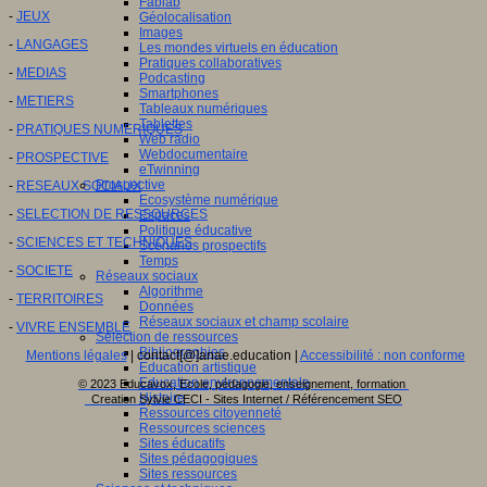
Fablab
-
JEUX
Géolocalisation
Images
-
LANGAGES
Les mondes virtuels en éducation
Pratiques collaboratives
-
MEDIAS
Podcasting
Smartphones
-
METIERS
Tableaux numériques
Tablettes
-
PRATIQUES NUMERIQUES
Web radio
Webdocumentaire
-
PROSPECTIVE
eTwinning
Prospective
-
RESEAUX SOCIAUX
Ecosystème numérique
-
SELECTION DE RESSOURCES
Espaces
Politique éducative
-
SCIENCES ET TECHNIQUES
Scénarios prospectifs
Temps
-
SOCIETE
Réseaux sociaux
Algorithme
-
TERRITOIRES
Données
Réseaux sociaux et champ scolaire
-
VIVRE ENSEMBLE
Sélection de ressources
Bibliographies
Mentions légales
| contact[@]anae.education |
Accessibilité : non conforme
Education artistique
Education environnementale
© 2023 Educavox, Ecole, pédagogie, enseignement, formation
Histoire
Creation Sylvie CECI - Sites Internet / Référencement SEO
Ressources citoyenneté
Ressources sciences
Sites éducatifs
Sites pédagogiques
Sites ressources