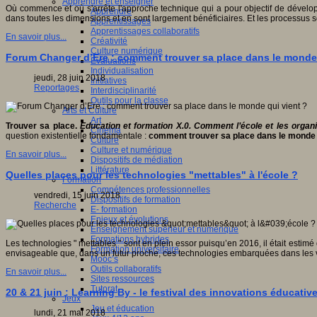
Apprendre et enseigner
Où commence et où s'arrête l'approche technique qui a pour objectif de développ
Apprendre
dans toutes les dimensions et en sont largement bénéficiaires. Et les processus
Apprentissages
Apprentissages collaboratifs
En savoir plus...
Créativité
Culture numérique
Forum Changer d’Ere : comment trouver sa place dans le monde 
Evaluations
Individualisation
jeudi, 28 juin 2018
Initiatives
Reportages
Interdisciplinarité
Outils pour la classe
Arts et Culture
Art
Trouver sa place.
Education et formation X.0. Comment l’école et les org
Cinéma
question existentielle fondamentale :
comment trouver sa place dans le monde q
Culture
Culture et numérique
En savoir plus...
Dispositifs de médiation
Littérature
Quelles places pour les technologies "mettables" à l'école ?
Formation
Compétences professionnelles
vendredi, 15 juin 2018
Dispositifs de formation
Recherche
E- formation
Enjeux et évolutions
Enseignement supérieur et numérique
Formations hybrides
Les technologies " mettables " sont en plein essor puisqu’en 2016, il était esti
Formation universitaire
envisageable que, dans un futur proche, ces technologies embarquées dans les v
Mooc’s
Outils collaboratifs
En savoir plus...
Sites ressources
Tutorat
20 & 21 juin : Learning By - le festival des innovations éducativ
Jeux
Jeu et éducation
lundi, 21 mai 2018