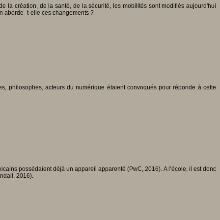
a création, de la santé, de la sécurité, les mobilités sont modifiés aujourd'hui
ion aborde–t-elle ces changements ?
ques, philosophes, acteurs du numérique étaient convoqués pour réponde à cette
icains possédaient déjà un appareil apparenté (PwC, 2016). A l’école, il est donc
ndall, 2016).