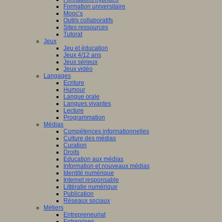
Formation universitaire
Mooc’s
Outils collaboratifs
Sites ressources
Tutorat
Jeux
Jeu et éducation
Jeux 4/12 ans
Jeux sérieux
Jeux vidéo
Langages
Ecriture
Humour
Langue orale
Langues vivantes
Lecture
Programmation
Médias
Compétences informationnelles
Culture des médias
Curation
Droits
Education aux médias
Information et nouveaux médias
Identité numérique
Internet responsable
Littératie numérique
Publication
Réseaux sociaux
Métiers
Entrepreneuriat
Entreprises