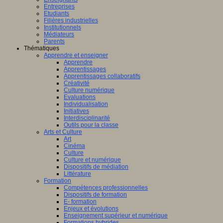
Entreprises
Etudiants
Filières industrielles
Institutionnels
Médiateurs
Parents
Thématiques
Apprendre et enseigner
Apprendre
Apprentissages
Apprentissages collaboratifs
Créativité
Culture numérique
Evaluations
Individualisation
Initiatives
Interdisciplinarité
Outils pour la classe
Arts et Culture
Art
Cinéma
Culture
Culture et numérique
Dispositifs de médiation
Littérature
Formation
Compétences professionnelles
Dispositifs de formation
E- formation
Enjeux et évolutions
Enseignement supérieur et numérique
Formations hybrides