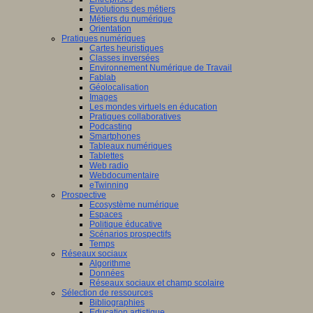
Evolutions des métiers
Métiers du numérique
Orientation
Pratiques numériques
Cartes heuristiques
Classes inversées
Environnement Numérique de Travail
Fablab
Géolocalisation
Images
Les mondes virtuels en éducation
Pratiques collaboratives
Podcasting
Smartphones
Tableaux numériques
Tablettes
Web radio
Webdocumentaire
eTwinning
Prospective
Ecosystème numérique
Espaces
Politique éducative
Scénarios prospectifs
Temps
Réseaux sociaux
Algorithme
Données
Réseaux sociaux et champ scolaire
Sélection de ressources
Bibliographies
Education artistique