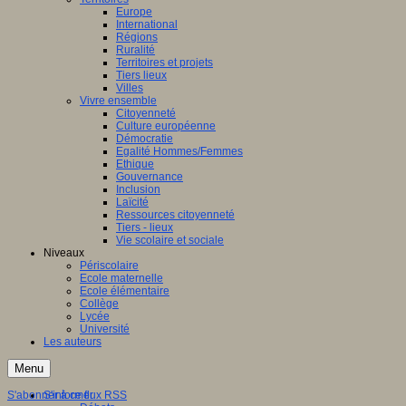
Europe
International
Régions
Ruralité
Territoires et projets
Tiers lieux
Villes
Vivre ensemble
Citoyenneté
Culture européenne
Démocratie
Egalité Hommes/Femmes
Ethique
Gouvernance
Inclusion
Laïcité
Ressources citoyenneté
Tiers - lieux
Vie scolaire et sociale
Niveaux
Périscolaire
Ecole maternelle
Ecole élémentaire
Collège
Lycée
Université
Les auteurs
Menu
S'abonner à ce flux RSS
S'informer