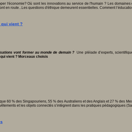
er l'économie? Où sont les innovations au service de l'humain ? Les domaines de l
 sont en route...Les questions d'éthique demeurent essentielles. Comment l’éducat
qui vient ?
anisations vont former au monde de demain ?
Une pléiade d’experts, scientifi
ui vient ?
Morceaux choisis
mé que 60 % des Singapouriens, 55 % des Australiens et des Anglais et 27 % des Mex
êtements et les objets connectés s’intègrent dans les pratiques pédagogiques (Sa
es