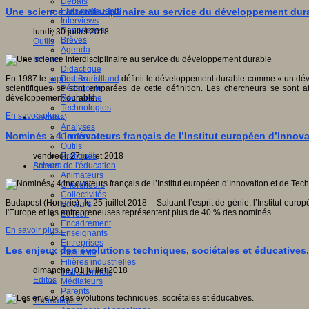
Débats
Faits marquants
Une science interdisciplinaire au service du développement dur
Interviews
Reportages
lundi, 30 juillet 2018
Brèves
Outils
Agenda
Innover
Didactique
Dispositifs
En 1987 le
rapport Brundtland
définit le développement durable comme « un déve
Pédagogie
scientifiques se sont emparées de cette définition. Les chercheurs se sont a
Recherche
développement durable.
Technologies
En savoir plus...
Savoir(s)
Analyses
Nominés : 4 innovateurs français de l’Institut européen d’Innova
Conférences
Outils
Pratiques
vendredi, 27 juillet 2018
Acteurs de l'éducation
Brèves
Animateurs
Chercheurs
Collectivités
Budapest (Hongrie), le 25 juillet 2018 – Saluant l’esprit de génie, l’Institut eu
Editeurs
l'Europe et les entrepreneuses représentent plus de 40 % des nominés.
EdTech
Encadrement
En savoir plus...
Enseignants
Entreprises
Les enjeux des évolutions techniques, sociétales et éducatives.
Etudiants
Filières industrielles
dimanche, 01 juillet 2018
Institutionnels
Editos
Médiateurs
Parents
Thématiques