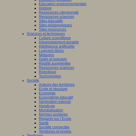
Education environnementale
Histoire
Ressources citoyenneté
Ressources sciences
Sites éducatifs
Sites pédagogiques
Sites ressources
Sciences et techniques
Culture scientifique
Développement durable
Intelligence artificielle
Logiciels libres
Métavers
Outils et logiciels
Réalité augmentée
Ressources sciences
Robotique
Technologies
Société
Acteurs des territoires
Ecole et structure
Economie
Ecosystème éducatif
Génération internet
Handicap
Mondialisation
Normes scolaires
Regards sur l’Ecole
Santé
Société connectée
Territoires et projets
Territoires