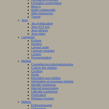
Formation universitaire
Mooc’s
Outils collaboratifs
Sites ressources
Tutorat
Jeux
Jeu et éducation
Jeux 4/12 ans
Jeux sérieux
Jeux vidéo
Langages
Ecriture
Humour
Langue orale
Langues vivantes
Lecture
Programmation
Médias
Compétences informationnelles
Culture des médias
Curation
Droits
Education aux médias
Information et nouveaux médias
Identité numérique
Internet responsable
Littératie numérique
Publication
Réseaux sociaux
Métiers
Entrepreneuriat
Entreprises