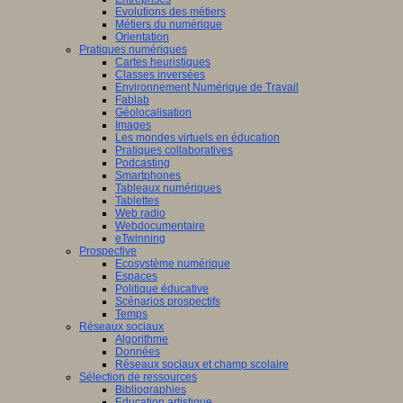
Evolutions des métiers
Métiers du numérique
Orientation
Pratiques numériques
Cartes heuristiques
Classes inversées
Environnement Numérique de Travail
Fablab
Géolocalisation
Images
Les mondes virtuels en éducation
Pratiques collaboratives
Podcasting
Smartphones
Tableaux numériques
Tablettes
Web radio
Webdocumentaire
eTwinning
Prospective
Ecosystème numérique
Espaces
Politique éducative
Scénarios prospectifs
Temps
Réseaux sociaux
Algorithme
Données
Réseaux sociaux et champ scolaire
Sélection de ressources
Bibliographies
Education artistique