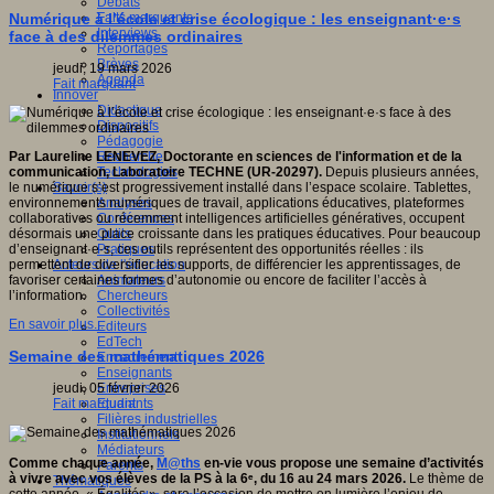
Débats
Faits marquants
Numérique à l’école et crise écologique : les enseignant·e·s
Interviews
face à des dilemmes ordinaires
Reportages
Brèves
jeudi, 19 mars 2026
Agenda
Fait marquant
Innover
Didactique
Dispositifs
Pédagogie
Recherche
Par Laureline LENEVEZ, Doctorante en sciences de l'information et de la
Technologies
communication, Laboratoire TECHNE (UR-20297).
Depuis plusieurs années,
Savoir(s)
le numérique s’est progressivement installé dans l’espace scolaire. Tablettes,
Analyses
environnements numériques de travail, applications éducatives, plateformes
Conférences
collaboratives ou récemment intelligences artificielles génératives, occupent
Outils
désormais une place croissante dans les pratiques éducatives. Pour beaucoup
Pratiques
d’enseignant·e·s, ces outils représentent des opportunités réelles : ils
Acteurs de l'éducation
permettent de diversifier les supports, de différencier les apprentissages, de
Animateurs
favoriser certaines formes d’autonomie ou encore de faciliter l’accès à
Chercheurs
l’information.
Collectivités
En savoir plus...
Editeurs
EdTech
Semaine des mathématiques 2026
Encadrement
Enseignants
Entreprises
jeudi, 05 février 2026
Etudiants
Fait marquant
Filières industrielles
Institutionnels
Médiateurs
Comme chaque année,
M@ths
en-vie vous propose une semaine d’activités
Parents
à vivre avec vos élèves de la PS à la 6ᵉ, du 16 au 24 mars 2026.
Le thème de
Thématiques