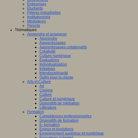
Entreprises
Etudiants
Filières industrielles
Institutionnels
Médiateurs
Parents
Thématiques
Apprendre et enseigner
Apprendre
Apprentissages
Apprentissages collaboratifs
Créativité
Culture numérique
Evaluations
Individualisation
Initiatives
Interdisciplinarité
Outils pour la classe
Arts et Culture
Art
Cinéma
Culture
Culture et numérique
Dispositifs de médiation
Littérature
Formation
Compétences professionnelles
Dispositifs de formation
E- formation
Enjeux et évolutions
Enseignement supérieur et numérique
Formations hybrides