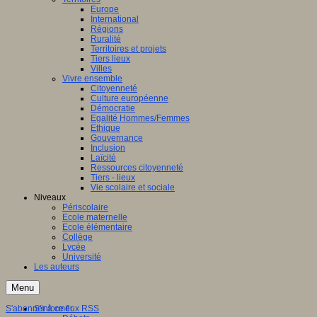
Europe
International
Régions
Ruralité
Territoires et projets
Tiers lieux
Villes
Vivre ensemble
Citoyenneté
Culture européenne
Démocratie
Egalité Hommes/Femmes
Ethique
Gouvernance
Inclusion
Laïcité
Ressources citoyenneté
Tiers - lieux
Vie scolaire et sociale
Niveaux
Périscolaire
Ecole maternelle
Ecole élémentaire
Collège
Lycée
Université
Les auteurs
Menu
S'abonner à ce flux RSS
S'informer