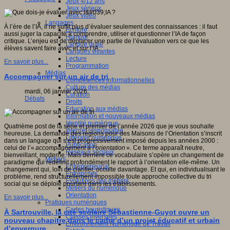
Jeux 4/12 ans
Jeux sérieux
Jeux vidéo
Langages
À l’ère de l’IA, il ne suffit plus d’évaluer seulement des connaissances : il faut
Ecriture
aussi juger la capacité à comprendre, utiliser et questionner l’IA de façon
Humour
critique. L’enjeu est de déplacer une partie de l’évaluation vers ce que les
Langue orale
élèves savent faire
avec
et
sur
l’IA.
Langues vivantes
Lecture
En savoir plus...
Programmation
Médias
Accompagner sur un air de tri
Compétences informationnelles
Culture des médias
mardi, 06 janvier 2026
Curation
Débats
Droits
Education aux médias
Information et nouveaux médias
Identité numérique
Quatrième post de la série et premier de l’année 2026 que je vous souhaite
Internet responsable
heureuse. La demande des régions pour des Maisons de l’Orientation s’inscrit
Littératie numérique
dans un langage qui s’est progressivement imposé depuis les années 2000 :
Publication
celui de l’«
accompagnement à l’orientation
». Ce terme apparaît neutre,
Réseaux sociaux
bienveillant, moderne. Mais derrière ce vocabulaire s’opère un changement de
Métiers
paradigme qui redéfinit profondément le rapport à l’orientation elle-même. Un
Entrepreneuriat
changement qui, loin de clarifier, occulte davantage. Et qui, en individualisant le
Entreprises
problème, rend structurellement impossible toute approche collective du tri
Evolutions des métiers
social qui se déploie pourtant dans les établissements.
Métiers du numérique
Orientation
En savoir plus...
Pratiques numériques
Cartes heuristiques
À Sartrouville, la cité scolaire Sébastienne-Guyot ouvre un
Classes inversées
nouveau chapitre dans le cadre d’un projet éducatif et urbain
Environnement Numérique de Travail
d’envergure