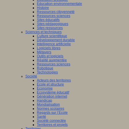
Education environnementale
Histoire
Ressources citoyenneté
Ressources sciences
Sites éducatifs
Sites pédagogiques
Sites ressources
Sciences et techniques
Culture scientifique
Développement durable
Intelligence artificielle
Logiciels libres
Métavers
Outils et logiciels
Réalité augmentée
Ressources sciences
Robotique
Technologies
Société
Acteurs des territoires
Ecole et structure
Economie
Ecosystème éducatif
Génération internet
Handicap
Mondialisation
Normes scolaires
Regards sur l’Ecole
Santé
Société connectée
Territoires et projets
Territoires