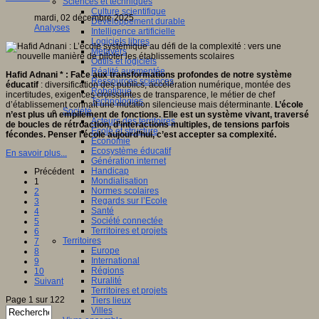
Sciences et techniques
Culture scientifique
mardi, 02 décembre 2025
Développement durable
Analyses
Intelligence artificielle
Logiciels libres
Métavers
Outils et logiciels
Réalité augmentée
Hafid Adnani * : Face aux transformations profondes de notre système
Ressources sciences
éducatif
: diversification des publics, accélération numérique, montée des
Robotique
incertitudes, exigences croissantes de transparence, le métier de chef
Technologies
d’établissement connaît une mutation silencieuse mais déterminante.
L’école
Société
n’est plus un empilement de fonctions.
Elle est un système vivant, traversé
Acteurs des territoires
de boucles de rétroaction, d’interactions multiples, de tensions parfois
Ecole et structure
fécondes. Penser l’école aujourd’hui, c’est accepter sa complexité.
Economie
Ecosystème éducatif
En savoir plus...
Génération internet
Handicap
Précédent
Mondialisation
1
Normes scolaires
2
Regards sur l’Ecole
3
Santé
4
Société connectée
5
Territoires et projets
6
Territoires
7
Europe
8
International
9
Régions
10
Ruralité
Suivant
Territoires et projets
Page 1 sur 122
Tiers lieux
Villes