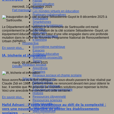
Fablab
Géolocalisation
mercredi, 10 décembre 2025
Images
Fait marquant
Les mondes virtuels en éducation
Pratiques collaboratives
Podcasting
Smartphones
Tableaux numériques
Le Département des Yvelines et la commune de Sartrouville ont mené
Tablettes
conjointement le projet de création de la cité scolaire Sébastienne- Guyot, un
Web radio
équipement éducatif majeur au cœur d’une ville engagée dans une profonde
Webdocumentaire
mutation dans le cadre du Nouveau Programme National de Renouvellement
eTwinning
Urbain (NPNRU).
Prospective
Ecosystème numérique
En savoir plus...
Espaces
Politique éducative
IA, tricherie et innovation
Scénarios prospectifs
Temps
mardi, 09 décembre 2025
Réseaux sociaux
Débats
Algorithme
Données
Réseaux sociaux et champ scolaire
Sélection de ressources
Nous avons tous vu le film mythique
Les sous-doués passent le bac
réalisé par
Bibliographies
Claude Zidi en 1980. Certains élèves ne renoncent devant rien pour obtenir le
Education artistique
bac. Il semble que l'IA propose de nouvelles solutions pour repenser la triche.
Education environnementale
Voici une anecdote me concernant cette semaine.
Histoire
Ressources citoyenneté
En savoir plus...
Ressources sciences
Sites éducatifs
Hafid Adnani : L’école systémique au défi de la complexité :
Sites pédagogiques
vers une nouvelle manière de piloter les établissements
Sites ressources
scolaires