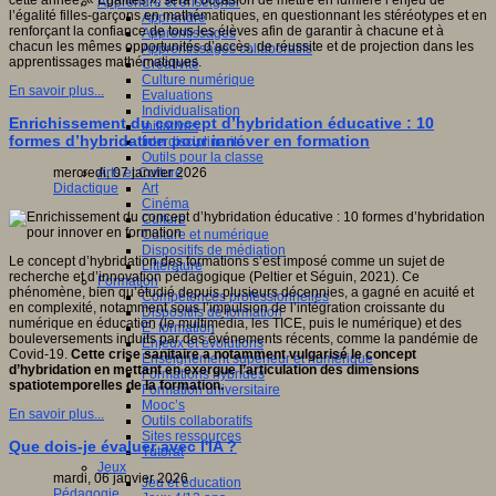
cette année, « Égalités », sera l’occasion de mettre en lumière l’enjeu de
Apprendre et enseigner
l’égalité filles-garçons en mathématiques, en questionnant les stéréotypes et en
Apprendre
renforçant la confiance de tous les élèves afin de garantir à chacune et à
Apprentissages
chacun les mêmes opportunités d’accès, de réussite et de projection dans les
Apprentissages collaboratifs
apprentissages mathématiques.
Créativité
Culture numérique
En savoir plus...
Evaluations
Individualisation
Enrichissement du concept d’hybridation éducative : 10
Initiatives
formes d’hybridation pour innover en formation
Interdisciplinarité
Outils pour la classe
Arts et Culture
mercredi, 07 janvier 2026
Art
Didactique
Cinéma
Culture
Culture et numérique
Dispositifs de médiation
Le concept d’hybridation des formations s’est imposé comme un sujet de
Littérature
recherche et d’innovation pédagogique (Peltier et Séguin, 2021). Ce
Formation
phénomène, bien qu’étudié depuis plusieurs décennies, a gagné en acuité et
Compétences professionnelles
en complexité, notamment sous l’impulsion de l’intégration croissante du
Dispositifs de formation
numérique en éducation (le multimédia, les TICE, puis le numérique) et des
E- formation
bouleversements induits par des événements récents, comme la pandémie de
Enjeux et évolutions
Covid-19.
Cette crise sanitaire a notamment vulgarisé le concept
Enseignement supérieur et numérique
d’hybridation en mettant en exergue l’articulation des dimensions
Formations hybrides
spatiotemporelles de la formation.
Formation universitaire
Mooc’s
En savoir plus...
Outils collaboratifs
Sites ressources
Que dois-je évaluer avec l'IA ?
Tutorat
Jeux
mardi, 06 janvier 2026
Jeu et éducation
Pédagogie