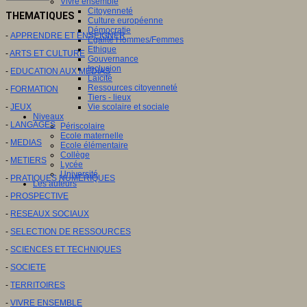
Vivre ensemble
Citoyenneté
THEMATIQUES
Culture européenne
Démocratie
-
APPRENDRE ET ENSEIGNER
Egalité Hommes/Femmes
Ethique
-
ARTS ET CULTURE
Gouvernance
Inclusion
-
EDUCATION AUX MEDIAS
Laïcité
Ressources citoyenneté
-
FORMATION
Tiers - lieux
-
JEUX
Vie scolaire et sociale
Niveaux
-
LANGAGES
Périscolaire
Ecole maternelle
-
MEDIAS
Ecole élémentaire
Collège
-
METIERS
Lycée
Université
-
PRATIQUES NUMERIQUES
Les auteurs
-
PROSPECTIVE
-
RESEAUX SOCIAUX
-
SELECTION DE RESSOURCES
-
SCIENCES ET TECHNIQUES
-
SOCIETE
-
TERRITOIRES
-
VIVRE ENSEMBLE