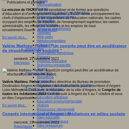
Fablab
Géolocalisation
Images
La mission de l'IH2EF
est de sensibiliser et de former aux questions
Les mondes virtuels en éducation
d’éducation et d’enseignement supérieur. L’IH2EF forme principalement les
Pratiques collaboratives
chefs d’établissement et les inspecteurs de l’éducation nationale, les cadres
Podcasting
occupant des emplois de direction de l'enseignement supérieur, les cadres
Smartphones
administratifs, les médecins scolaires et les emplois de haut
Tableaux numériques
encadrement
.
Source :
le site IH2EF
Tablettes
Web radio
En savoir plus...
Webdocumentaire
eTwinning
Valérie Mathieu- Fichot : "Un congrès peut être un accélérateur
Prospective
de structuration, de visibilité "
Ecosystème numérique
Espaces
vendredi, 25 novembre 2022
Politique éducative
Interviews
Scénarios prospectifs
Temps
Réseaux sociaux
Algorithme
Données
Valérie Mathieu- Fichot
, vous êtes directrice du Bureau de promotion
Réseaux sociaux et champ scolaire
Destination Angers, et organisez des événements pour le territoire d’Angers
Sélection de ressources
Loire Métropole. Créé avec le médiateur de la ville d’Angers, le
Congrès de
Bibliographies
toutes les médiations 2022
s’est déroulé à Angers du 5 au 7 octobre et vous
Education artistique
en êtes l’organisatrice.
Education environnementale
Histoire
En savoir plus...
Ressources citoyenneté
Ressources sciences
Congrés international d'Angers : Médiations en milieu scolaire
Sites éducatifs
Sites pédagogiques
mercredi, 23 novembre 2022
Sites ressources
Reportages