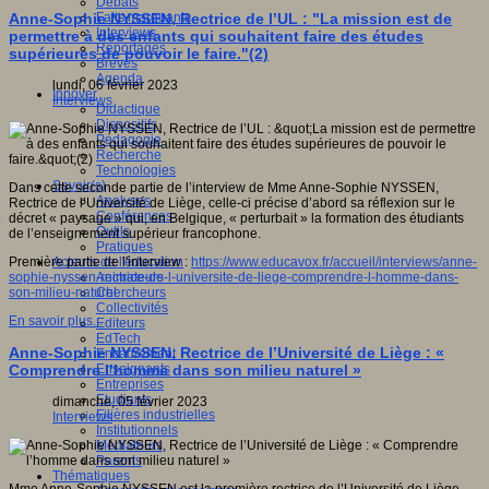
Débats
Faits marquants
Anne-Sophie NYSSEN, Rectrice de l’UL : "La mission est de
Interviews
permettre à des enfants qui souhaitent faire des études
Reportages
supérieures de pouvoir le faire."(2)
Brèves
Agenda
lundi, 06 février 2023
Innover
Interviews
Didactique
Dispositifs
Pédagogie
Recherche
Technologies
Savoir(s)
Dans cette seconde partie de l’interview de Mme Anne-Sophie NYSSEN,
Analyses
Rectrice de l’Université de Liège, celle-ci précise d’abord sa réflexion sur le
Conférences
décret « paysage » qui, en Belgique, « perturbait » la formation des étudiants
Outils
de l’enseignement supérieur francophone.
Pratiques
Acteurs de l'éducation
Première partie de l'interview :
https://www.educavox.fr/accueil/interviews/anne-
Animateurs
sophie-nyssen-rectrice-de-l-universite-de-liege-comprendre-l-homme-dans-
Chercheurs
son-milieu-naturel
Collectivités
En savoir plus...
Editeurs
EdTech
Anne-Sophie NYSSEN, Rectrice de l’Université de Liège : «
Encadrement
Enseignants
Comprendre l’homme dans son milieu naturel »
Entreprises
Etudiants
dimanche, 05 février 2023
Filières industrielles
Interviews
Institutionnels
Médiateurs
Parents
Thématiques