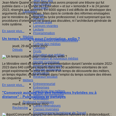
Jeux 4/12 ans
Jean-Marie Quairel et moi-même nous avons proposé une tribune qui fut
Jeux sérieux
publiée dans « Le Monde de l’Éducation » et sur « lemonde.fr » le 24 janvier
Jeux vidéo
2023, réservée aux abonnés. En 6000 signes il est difficile de développer des
Langages
arguments aussi complexes. Mais dans le contexte des réformes envisagées
Ecriture
par le ministère du collège et du lycée professionnel, il est surprenant que les
Humour
procédures d’orientation ne soient pas discutées, ni l’architecture générale de
Langue orale
notre système.
Langues vivantes
Lecture
En savoir plus...
Programmation
Médias
Un temps scolaire pour l’orientation, enfin ?
Compétences informationnelles
Culture des médias
jeudi, 29 décembre 2022
Curation
Débats
Droits
Education aux médias
Information et nouveaux médias
Identité numérique
Le Ministère vient de lancer une expérimentation durant l’année scolaire 2022-
Internet responsable
2023 dans 640 collèges répartis dans les 30 académies volontaires de son
Littératie numérique
projet expérimenter la mise en œuvre d’un temps de découverte des métiers,
Publication
un temps régulier, dédié et intégré dans l’emploi du temps scolaire des élèves
Réseaux sociaux
de cinquième.
Métiers
Entrepreneuriat
En savoir plus...
Entreprises
Evolutions des métiers
"Concevoir aujourd’hui des formations hybrides ou à
Métiers du numérique
distance" : Publications et partages
Orientation
Pratiques numériques
mardi, 06 décembre 2022
Cartes heuristiques
Recherche
Classes inversées
Environnement Numérique de Travail