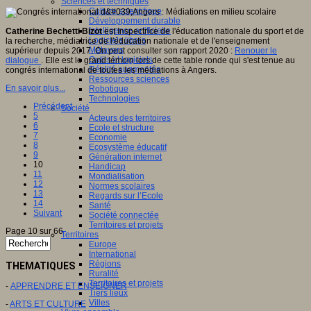
Sciences et techniques
Culture scientifique
Développement durable
Intelligence artificielle
Catherine Bechetti Bizot
est Inspectrice de l'éducation nationale du sport et de
Logiciels libres
la recherche, médiatrice de l'éducation nationale et de l'enseignement
Métavers
supérieur depuis 2017. On peut consulter son rapport 2020 :
Renouer le
Outils et logiciels
dialogue
. Elle est le grand témoin lors de cette table ronde qui s'est tenue au
Réalité augmentée
congrés international de toutes les médiations à Angers.
Ressources sciences
En savoir plus...
Robotique
Technologies
Précédent
Société
5
Acteurs des territoires
6
Ecole et structure
7
Economie
8
Ecosystème éducatif
9
Génération internet
10
Handicap
11
Mondialisation
12
Normes scolaires
13
Regards sur l’Ecole
14
Santé
Suivant
Société connectée
Territoires et projets
Page 10 sur 66
Territoires
Europe
International
Régions
THEMATIQUES
Ruralité
Territoires et projets
-
APPRENDRE ET ENSEIGNER
Tiers lieux
Villes
-
ARTS ET CULTURE