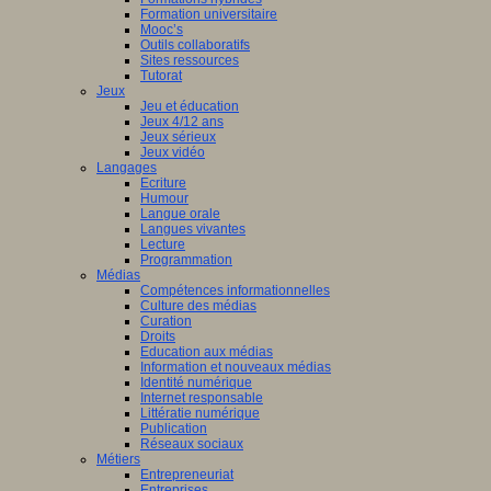
Formation universitaire
Mooc’s
Outils collaboratifs
Sites ressources
Tutorat
Jeux
Jeu et éducation
Jeux 4/12 ans
Jeux sérieux
Jeux vidéo
Langages
Ecriture
Humour
Langue orale
Langues vivantes
Lecture
Programmation
Médias
Compétences informationnelles
Culture des médias
Curation
Droits
Education aux médias
Information et nouveaux médias
Identité numérique
Internet responsable
Littératie numérique
Publication
Réseaux sociaux
Métiers
Entrepreneuriat
Entreprises