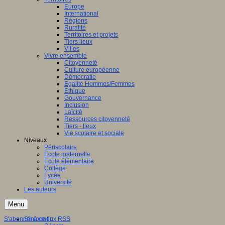
Europe
International
Régions
Ruralité
Territoires et projets
Tiers lieux
Villes
Vivre ensemble
Citoyenneté
Culture européenne
Démocratie
Egalité Hommes/Femmes
Ethique
Gouvernance
Inclusion
Laïcité
Ressources citoyenneté
Tiers - lieux
Vie scolaire et sociale
Niveaux
Périscolaire
Ecole maternelle
Ecole élémentaire
Collège
Lycée
Université
Les auteurs
Menu
S'abonner à ce flux RSS
S'informer