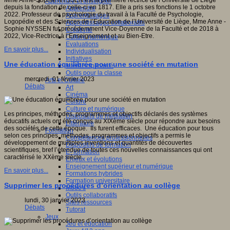
Mme Anne-Sophie NYSSEN est la première rectrice de l’Université de Liège
Apprendre et enseigner
depuis la fondation de celle-ci en 1817. Elle a pris ses fonctions le 1 octobre
Apprendre
2022. Professeur de psychologie du travail à la Faculté de Psychologie,
Apprentissages
Logopédie et des Sciences de l’Education de l’Université de Liège, Mme Anne -
Apprentissages collaboratifs
Sophie NYSSEN fut précédemment Vice-Doyenne de la Faculté et de 2018 à
Créativité
2022, Vice-Rectrice à l’Enseignement et au Bien-Etre.
Culture numérique
Evaluations
En savoir plus...
Individualisation
Initiatives
Une éducation équilibrée pour une société en mutation
Interdisciplinarité
Outils pour la classe
mercredi, 01 février 2023
Arts et Culture
Débats
Art
Cinéma
Culture
Culture et numérique
Les principes, méthodes, programmes et objectifs déclarés des systèmes
Dispositifs de médiation
éducatifs actuels ont été conçus au XIXème siècle pour répondre aux besoins
Littérature
des sociétés de cette époque. Ils furent efficaces. Une éducation pour tous
Formation
selon ces principes, méthodes, programmes et objectifs a permis le
Compétences professionnelles
développement de multiples inventions et quantités de découvertes
Dispositifs de formation
scientifiques, bref l’étendue de toutes ces nouvelles connaissances qui ont
E- formation
caractérisé le XXème siècle.
Enjeux et évolutions
Enseignement supérieur et numérique
En savoir plus...
Formations hybrides
Formation universitaire
Supprimer les procédures d’orientation au collège
Mooc’s
Outils collaboratifs
lundi, 30 janvier 2023
Sites ressources
Débats
Tutorat
Jeux
Jeu et éducation