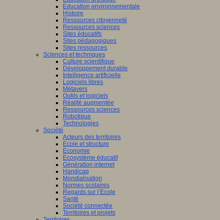
Education environnementale
Histoire
Ressources citoyenneté
Ressources sciences
Sites éducatifs
Sites pédagogiques
Sites ressources
Sciences et techniques
Culture scientifique
Développement durable
Intelligence artificielle
Logiciels libres
Métavers
Outils et logiciels
Réalité augmentée
Ressources sciences
Robotique
Technologies
Société
Acteurs des territoires
Ecole et structure
Economie
Ecosystème éducatif
Génération internet
Handicap
Mondialisation
Normes scolaires
Regards sur l’Ecole
Santé
Société connectée
Territoires et projets
Territoires