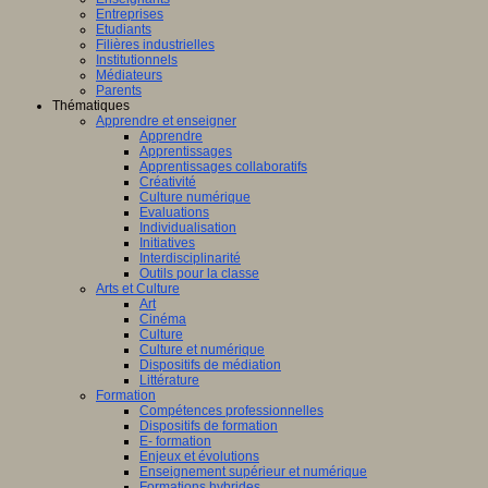
Entreprises
Etudiants
Filières industrielles
Institutionnels
Médiateurs
Parents
Thématiques
Apprendre et enseigner
Apprendre
Apprentissages
Apprentissages collaboratifs
Créativité
Culture numérique
Evaluations
Individualisation
Initiatives
Interdisciplinarité
Outils pour la classe
Arts et Culture
Art
Cinéma
Culture
Culture et numérique
Dispositifs de médiation
Littérature
Formation
Compétences professionnelles
Dispositifs de formation
E- formation
Enjeux et évolutions
Enseignement supérieur et numérique
Formations hybrides