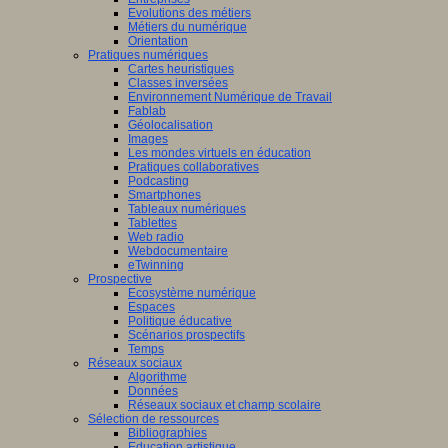
Evolutions des métiers
Métiers du numérique
Orientation
Pratiques numériques
Cartes heuristiques
Classes inversées
Environnement Numérique de Travail
Fablab
Géolocalisation
Images
Les mondes virtuels en éducation
Pratiques collaboratives
Podcasting
Smartphones
Tableaux numériques
Tablettes
Web radio
Webdocumentaire
eTwinning
Prospective
Ecosystème numérique
Espaces
Politique éducative
Scénarios prospectifs
Temps
Réseaux sociaux
Algorithme
Données
Réseaux sociaux et champ scolaire
Sélection de ressources
Bibliographies
Education artistique