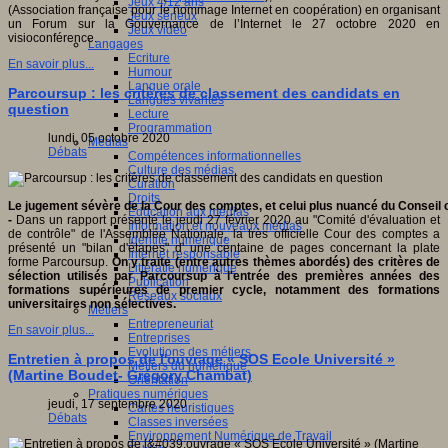
Jeux 4/12 ans
(Association française pour le nommage Internet en coopération) en organisant
Jeux sérieux
un Forum sur la Gouvernance de l’Internet le 27 octobre 2020 en
Jeux vidéo
visioconférence.
Langages
Ecriture
En savoir plus...
Humour
Langue orale
Parcoursup : les critères de classement des candidats en
Langues vivantes
question
Lecture
Programmation
lundi, 05 octobre 2020
Médias
Débats
Compétences informationnelles
Culture des médias
Curation
Droits
Le jugement sévère de la Cour des comptes, et celui plus nuancé du Conseil c
Education aux médias
-
Dans un rapport présenté le jeudi 27 février 2020 au "Comité d'évaluation et
Information et nouveaux médias
de contrôle" de l'Assemblée Nationale, la très officielle Cour des comptes a
Identité numérique
présenté un "bilan d'étapes" d' une centaine de pages concernant la plate
Internet responsable
forme Parcoursup.
On y traite (entre autres thèmes abordés) des critères de
Littératie numérique
sélection utilisés par Parcoursup à l'entrée des premières années des
Publication
formations supérieures de premier cycle, notamment des formations
Réseaux sociaux
universitaires non sélectives.
Métiers
Entrepreneuriat
En savoir plus...
Entreprises
Evolutions des métiers
Entretien à propos de l'ouvrage « SOS Ecole Université »
Métiers du numérique
(Martine Boudet- Grégory Chambat)
Orientation
Pratiques numériques
jeudi, 17 septembre 2020
Cartes heuristiques
Débats
Classes inversées
Environnement Numérique de Travail