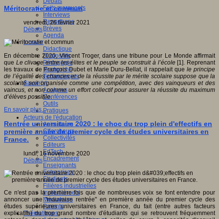
Débats
Faits marquants
Méritocratie et commun
Interviews
Reportages
vendredi, 26 février 2021
Brèves
Débats
Agenda
Innover
Didactique
Dispositifs
En décembre 2020, Vincent Troger, dans une tribune pour Le Monde affirmait
Pédagogie
que
Le clivage entre les élites et le peuple se construit à l’école
[1]. Reprenant
Recherche
les travaux de François Dubet et Marie Duru-Bellat, il rappelait que
le principe
Technologies
de l’égalité des chances et de la réussite par le mérite scolaire suppose que la
Savoir(s)
scolarité soit organisée comme une compétition, avec des vainqueurs et des
Analyses
vaincus, et non comme un effort collectif pour assurer la réussite du maximum
Conférences
d’élèves possible
.
Outils
En savoir plus...
Pratiques
Acteurs de l'éducation
Rentrée universitaire 2020 : le choc du trop plein d'effectifs en
Animateurs
Chercheurs
première année de premier cycle des études universitaires en
Collectivités
France.
Editeurs
EdTech
lundi, 16 novembre 2020
Encadrement
Débats
Enseignants
Entreprises
Etudiants
Filières industrielles
Institutionnels
Ce n'est pas la première fois que de nombreuses voix se font entendre pour
Médiateurs
annoncer une "mauvaise rentrée" en première année du premier cycle des
Parents
études supérieures universitaires en France, du fait (entre autres facteurs
Thématiques
explicatifs) du trop grand nombre d'étudiants qui se retrouvent fréquemment