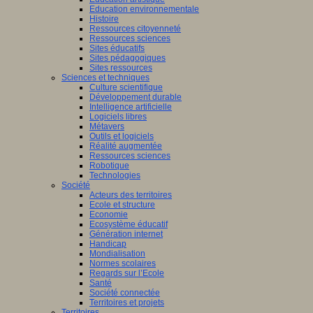
Education environnementale
Histoire
Ressources citoyenneté
Ressources sciences
Sites éducatifs
Sites pédagogiques
Sites ressources
Sciences et techniques
Culture scientifique
Développement durable
Intelligence artificielle
Logiciels libres
Métavers
Outils et logiciels
Réalité augmentée
Ressources sciences
Robotique
Technologies
Société
Acteurs des territoires
Ecole et structure
Economie
Ecosystème éducatif
Génération internet
Handicap
Mondialisation
Normes scolaires
Regards sur l’Ecole
Santé
Société connectée
Territoires et projets
Territoires