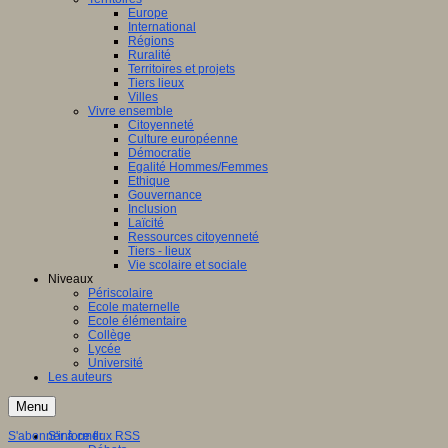
Europe
International
Régions
Ruralité
Territoires et projets
Tiers lieux
Villes
Vivre ensemble
Citoyenneté
Culture européenne
Démocratie
Egalité Hommes/Femmes
Ethique
Gouvernance
Inclusion
Laïcité
Ressources citoyenneté
Tiers - lieux
Vie scolaire et sociale
Niveaux
Périscolaire
Ecole maternelle
Ecole élémentaire
Collège
Lycée
Université
Les auteurs
Menu
S'abonner à ce flux RSS
S'informer