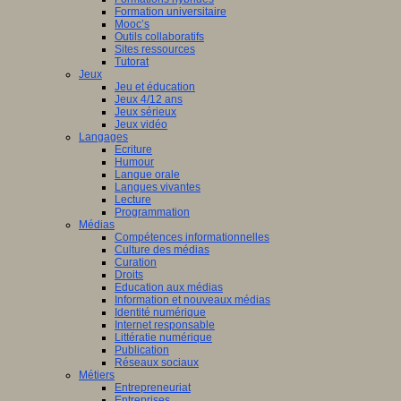
Formation universitaire
Mooc’s
Outils collaboratifs
Sites ressources
Tutorat
Jeux
Jeu et éducation
Jeux 4/12 ans
Jeux sérieux
Jeux vidéo
Langages
Ecriture
Humour
Langue orale
Langues vivantes
Lecture
Programmation
Médias
Compétences informationnelles
Culture des médias
Curation
Droits
Education aux médias
Information et nouveaux médias
Identité numérique
Internet responsable
Littératie numérique
Publication
Réseaux sociaux
Métiers
Entrepreneuriat
Entreprises