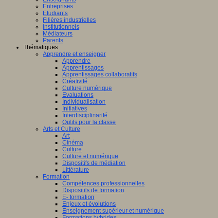
Entreprises
Etudiants
Filières industrielles
Institutionnels
Médiateurs
Parents
Thématiques
Apprendre et enseigner
Apprendre
Apprentissages
Apprentissages collaboratifs
Créativité
Culture numérique
Evaluations
Individualisation
Initiatives
Interdisciplinarité
Outils pour la classe
Arts et Culture
Art
Cinéma
Culture
Culture et numérique
Dispositifs de médiation
Littérature
Formation
Compétences professionnelles
Dispositifs de formation
E- formation
Enjeux et évolutions
Enseignement supérieur et numérique
Formations hybrides