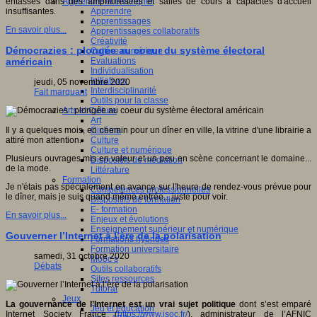
Apprendre et enseigner
entassés dans des amphithéâtres et salles de cours à capacités d'accueil
Apprendre
insuffisantes.
Apprentissages
En savoir plus...
Apprentissages collaboratifs
Créativité
Démocrazies : plongée au coeur du système électoral
Culture numérique
Evaluations
américain
Individualisation
Initiatives
jeudi, 05 novembre 2020
Interdisciplinarité
Fait marquant
Outils pour la classe
Arts et Culture
Art
Cinéma
Il y a quelques mois, en chemin pour un dîner en ville, la vitrine d'une librairie a
Culture
attiré mon attention.
Culture et numérique
Plusieurs ouvrages mis en valeur et un peu en scène concernant le domaine...
Dispositifs de médiation
de la mode.
Littérature
Formation
Je n'étais pas spécialement en avance sur l'heure de rendez-vous prévue pour
Compétences professionnelles
le dîner, mais je suis quand même entrée... juste pour voir.
Dispositifs de formation
E- formation
En savoir plus...
Enjeux et évolutions
Enseignement supérieur et numérique
Gouverner l’Internet à l’ère de la polarisation
Formations hybrides
Formation universitaire
samedi, 31 octobre 2020
Mooc’s
Débats
Outils collaboratifs
Sites ressources
Tutorat
Jeux
La gouvernance de l’Internet est un vrai sujet politique
dont s’est emparé
Jeu et éducation
Internet Society France (
https://www.isoc.fr/
), administrateur de l’AFNIC