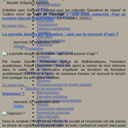
Fablab
Géolocalisation
Images
Entretien avec Grégory Chambat pour les collectifs "Questions de classe" et
Les mondes virtuels en éducation
"Lettres vives"
au sujet de l'ouvrage :
SOS Ecole Université -Pour un
Pratiques collaboratives
système éducatif démocratique
-
(Le Croquant, 2020)
[1]
Podcasting
Smartphones
En savoir plus...
Tableaux numériques
Tablettes
La pensée design en formation : agir sur le pouvoir d’agir ?
Web radio
Webdocumentaire
mercredi, 09 septembre 2020
eTwinning
Débats
Prospective
Ecosystème numérique
Espaces
Politique éducative
Par Xavier Garnier, Professeur agrégé de Mathématiques, Formateur
Scénarios prospectifs
académique, Future Classroom : Deux ans après la remise de mon mémoire
Temps
dans le cadre de la certification d’aptitude au fonctions de formateur
Réseaux sociaux
académique (CAFFA) et à l'aune de nouveaux travaux, j'ai éprouvé le besoin
Algorithme
d'en partager les principaux résultats.
Données
Réseaux sociaux et champ scolaire
En savoir plus...
Sélection de ressources
Bibliographies
Urgences ?
Education artistique
Education environnementale
mercredi, 02 septembre 2020
Histoire
Editos
Ressources citoyenneté
Ressources sciences
Sites éducatifs
Sites pédagogiques
Dans le contexte COVID-19 où l’École, la société et l’économie ont été placés
Sites ressources
en phase de numérique distanciel subit (et subi), contraint et massif, mais aussi