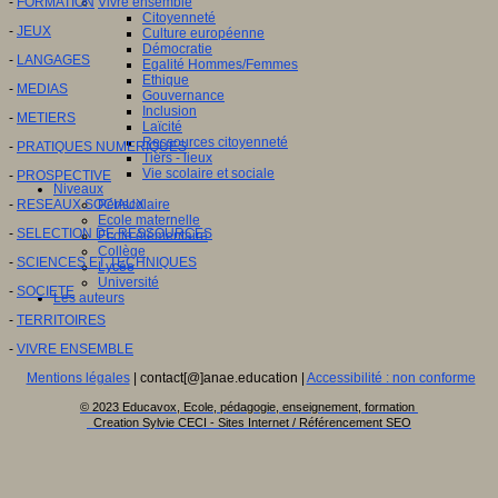
-
FORMATION
Vivre ensemble
Citoyenneté
-
JEUX
Culture européenne
Démocratie
-
LANGAGES
Egalité Hommes/Femmes
Ethique
-
MEDIAS
Gouvernance
Inclusion
-
METIERS
Laïcité
Ressources citoyenneté
-
PRATIQUES NUMERIQUES
Tiers - lieux
Vie scolaire et sociale
-
PROSPECTIVE
Niveaux
-
RESEAUX SOCIAUX
Périscolaire
Ecole maternelle
-
SELECTION DE RESSOURCES
Ecole élémentaire
Collège
-
SCIENCES ET TECHNIQUES
Lycée
Université
-
SOCIETE
Les auteurs
-
TERRITOIRES
-
VIVRE ENSEMBLE
Mentions légales
| contact[@]anae.education |
Accessibilité : non conforme
© 2023 Educavox, Ecole, pédagogie, enseignement, formation
Creation Sylvie CECI - Sites Internet / Référencement SEO