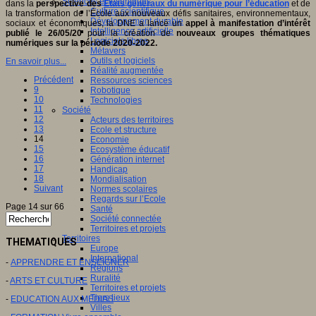
Sciences et techniques
dans la
perspective des
Etats généraux du numérique pour l’éducation
et de
Culture scientifique
la transformation de l’École aux nouveaux défis sanitaires, environnementaux,
Développement durable
sociaux et économiques, la DNE a lancé un
appel à manifestation d’intérêt
Intelligence artificielle
publié le 26/05/20
pour la création de
nouveaux groupes thématiques
Logiciels libres
numériques sur la période 2020-2022.
Métavers
Outils et logiciels
En savoir plus...
Réalité augmentée
Précédent
Ressources sciences
9
Robotique
10
Technologies
11
Société
12
Acteurs des territoires
13
Ecole et structure
14
Economie
15
Ecosystème éducatif
16
Génération internet
17
Handicap
18
Mondialisation
Suivant
Normes scolaires
Regards sur l’Ecole
Page 14 sur 66
Santé
Société connectée
Territoires et projets
Territoires
THEMATIQUES
Europe
International
-
APPRENDRE ET ENSEIGNER
Régions
Ruralité
-
ARTS ET CULTURE
Territoires et projets
Tiers lieux
-
EDUCATION AUX MEDIAS
Villes