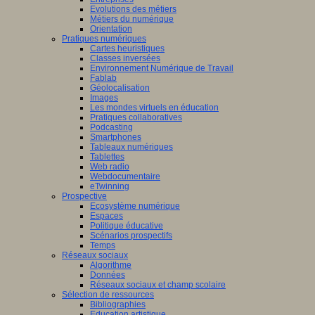
Evolutions des métiers
Métiers du numérique
Orientation
Pratiques numériques
Cartes heuristiques
Classes inversées
Environnement Numérique de Travail
Fablab
Géolocalisation
Images
Les mondes virtuels en éducation
Pratiques collaboratives
Podcasting
Smartphones
Tableaux numériques
Tablettes
Web radio
Webdocumentaire
eTwinning
Prospective
Ecosystème numérique
Espaces
Politique éducative
Scénarios prospectifs
Temps
Réseaux sociaux
Algorithme
Données
Réseaux sociaux et champ scolaire
Sélection de ressources
Bibliographies
Education artistique