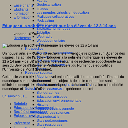
Fablab
Géolocalisation
Enseignants
Images
Etudiants
Les mondes virtuels en éducation
Formation
Pratiques collaboratives
E formation
Podcasting
Smartphones
Eduquer à la sobriété numérique les élèves de 12 à 14 ans
Tableaux numériques
Tablettes
vendredi, 07 avril 2023
Web radio
Recherche
Webdocumentaire
eTwinning
Prospective
Ecosystème numérique
Un nouvel article « Que dit la recherche ? » vient d’être publié sur l’Agence des
Espaces
usages. Il s’agit de l’article
« Eduquer à la sobriété numérique les élèves de
Politique éducative
12 à 14 ans »
de Sarah Descamps, sssistante de recherche et doctorante au
Scénarios prospectifs
sein du Service d’Ingénierie Pédagogique et du Numérique éducatif de
Temps
l’Université de Mons (Belgique).
Réseaux sociaux
Algorithme
Cet article vise à étudier un nouvel enjeu éducatif de notre société : l’impact du
Données
numérique sur l’environnement. Les objectifs de cette contribution sont de
Réseaux sociaux et champ scolaire
définir le concept de sobriété numérique, de théoriser l’éducation à la sobriété
Sélection de ressources
numérique et surtout d’offrir un retour d’expérience concret.
Bibliographies
En savoir plus...
Education artistique
Education environnementale
Sobriété
Histoire
Education environnementale
Ressources citoyenneté
Société et numérique
Ressources sciences
Enjeux et évolutions
Sites éducatifs
Sites pédagogiques
Précédent
Sites ressources
1