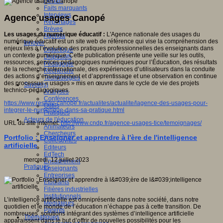
Débats
Faits marquants
Interviews
Agence usages Canopé
Reportages
Brèves
Les usages du numérique éducatif :
L'Agence nationale des usages du
Agenda
numérique éducatif est un site web de référence qui vise la compréhension des
Innover
enjeux liés à l’évolution des pratiques professionnelles des enseignants dans
Didactique
un contexte numérique. Cette publication présente une veille sur les outils,
Dispositifs
ressources, services pédagogiques numériques pour l’Éducation, des résultats
Pédagogie
de la recherche internationale, des expériences d’utilisateurs dans la conduite
Recherche
des actions d’enseignement et d’apprentissage et une observation en continue
Technologies
des processus « usages » mis en œuvre dans le cycle de vie des projets
Savoir(s)
technico-pédagogiques.
Analyses
Conférences
https://www.reseau-canope.fr/actualites/actualite/lagence-des-usages-pour-
Outils
integrer-le-numerique-dans-sa-pratique.html
Pratiques
Acteurs de l'éducation
URL du site internet:
http://www.cndp.fr/agence-usages-tice/temoignages/
Animateurs
Chercheurs
Portfolio : Enseigner et apprendre à l'ère de l'intelligence
Collectivités
artificielle
Editeurs
EdTech
mercredi, 12 juillet 2023
Encadrement
Pratiques
Enseignants
Entreprises
Etudiants
Filières industrielles
Institutionnels
L’intelligence artificielle est omniprésente dans notre société, dans notre
Médiateurs
quotidien et le monde de l’éducation n’échappe pas à cette transition. De
Parents
nombreuses solutions intégrant des systèmes d’intelligence artificielle
Thématiques
apparaissent dans le but d’offrir de nouvelles possibilités pour les