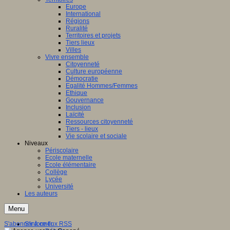
Europe
International
Régions
Ruralité
Territoires et projets
Tiers lieux
Villes
Vivre ensemble
Citoyenneté
Culture européenne
Démocratie
Egalité Hommes/Femmes
Ethique
Gouvernance
Inclusion
Laïcité
Ressources citoyenneté
Tiers - lieux
Vie scolaire et sociale
Niveaux
Périscolaire
Ecole maternelle
Ecole élémentaire
Collège
Lycée
Université
Les auteurs
Menu
S'abonner à ce flux RSS
S'informer