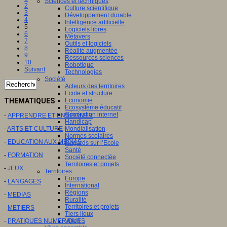
Sciences et techniques
2
Culture scientifique
3
Développement durable
4
Intelligence artificielle
5
Logiciels libres
6
Métavers
7
Outils et logiciels
8
Réalité augmentée
9
Ressources sciences
10
Robotique
Suivant
Technologies
Société
Acteurs des territoires
Ecole et structure
Economie
THEMATIQUES
Ecosystème éducatif
Génération internet
-
APPRENDRE ET ENSEIGNER
Handicap
Mondialisation
-
ARTS ET CULTURE
Normes scolaires
-
EDUCATION AUX MEDIAS
Regards sur l’Ecole
Santé
-
FORMATION
Société connectée
Territoires et projets
-
JEUX
Territoires
Europe
-
LANGAGES
International
Régions
-
MEDIAS
Ruralité
Territoires et projets
-
METIERS
Tiers lieux
Villes
-
PRATIQUES NUMERIQUES