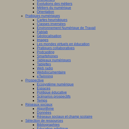
Evolutions des métiers
Métiers du numérique
Orientation
Pratiques numériques
Cartes heuristiques
Classes inversées
Environnement Numérique de Travail
Fablab
Géolocalisation
Images
Les mondes virtuels en éducation
Pratiques collaboratives
Podcasting
Smartphones
Tableaux numériques
Tablettes
Web radio
Webdocumentaire
eTwinning
Prospective
Ecosystème numérique
Espaces
Politique éducative
Scénarios prospectifs
Temps
Réseaux sociaux
Algorithme
Données
Réseaux sociaux et champ scolaire
Sélection de ressources
Bibliographies
Education artistique