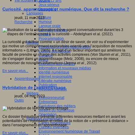
Vie scolaire et sociale
Jeux 4/12 ans
Jeux sérieux
Curiosité, apprentissage et numérique. Que dit la recherche ?
Jeux vidéo
Langages
Ecriture
jeudi, 11 mai 2023
Humour
Recherche
Langue orale
Langues vivantes
Lecture
Programmation
La curiosité est définie comme « un désir de savoir, de voir ou d’expérimenter
Médias
qui motive un comportement exploratoire orienté vers l’acquisition de nouvelles
Compétences informationnelles
informations » (Litman, 2005). Il s’agit d’un facteur important qui améliore la
Culture des médias
faculté de prendre en charge des activités complexes (Von Stumm
et al.
, 2011),
Curation
de s’engager dans un apprentissage (Metz, 2008), ou encore de mieux
Droits
mémoriser de nouvelles informations (Jepma
et al.
, 2012).
Education aux médias
Information et nouveaux médias
En savoir plus...
Identité numérique
Internet responsable
Apprentissages
Littératie numérique
Publication
Hybridation de l'apprentissage
Réseaux sociaux
Métiers
jeudi, 04 mai 2023
Entrepreneuriat
Outils
Entreprises
Evolutions des métiers
Métiers du numérique
Orientation
Ce dossier thématique présente différentes ressources mettant en avant les
Pratiques numériques
potentialités de l’hybridation et celles de la notion de « présence à distance »
Cartes heuristiques
dans l’enseignement et l’apprentissage.
Classes inversées
Environnement Numérique de Travail
En savoir plus...