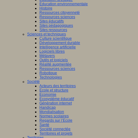
Education environnementale
Histoire
Ressources citoyenneté
Ressources sciences
Sites éducatifs
Sites pédagogiques
Sites ressources
Sciences et techniques
Culture scientifique
Développement durable
Intelligence artificielle
Logiciels libres
Métavers
Outils et logiciels
Réalité augmentée
Ressources sciences
Robotique
Technologies
Société
Acteurs des territoires
Ecole et structure
Economie
Ecosystème éducatif
Génération internet
Handicap
Mondialisation
Normes scolaires
Regards sur l’Ecole
Santé
Société connectée
Territoires et projets
Territoires