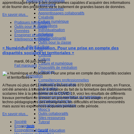
Apprendre et enseigner
apprentissages grâce à des programmes capables d’acquérir des informations
Apprendre
et de fournir des prédictions via le traitement de grandes bases de données.
Apprentissages
Apprentissages collaboratifs
En savoir plus...
Créativité
Culture numérique
Pratiques numériques
Evaluations
Outils pour la classe
Individualisation
Données
Initiatives
Enseigner et apprendre
Interdisciplinarité
Intelligence artificielle
Outils pour la classe
Arts et Culture
« Numérique et éducation. Pour une prise en compte des
Art
disparités sociales et territoriales »
Cinéma
Culture
mardi, 06 juin 2023
Culture et numérique
Fait marquant
Dispositifs de médiation
Littérature
Formation
Compétences professionnelles
Dispositifs de formation
A l'heure où plus de 12 millions d’élèves et de 870 000 enseignants, en France,
E- formation
ont été amenés à travailler à distance du fait de la fermeture des établissements
Enjeux et évolutions
scolaires liée à la pandémie de la COVID-19, voici les résultats de différents
Enseignement supérieur et numérique
travaux permettant de dresser un premier bilan sur les usages et pratiques
Formations hybrides
techno-pédagogiques des enseignants, les difficultés et besoins rencontrés
Formation universitaire
mais aussi les expériences acquises pendant cette période.
Mooc’s
Outils collaboratifs
En savoir plus...
Sites ressources
Société
Tutorat
Enseignants
Jeux
Ecosystème éducatif
Jeu et éducation