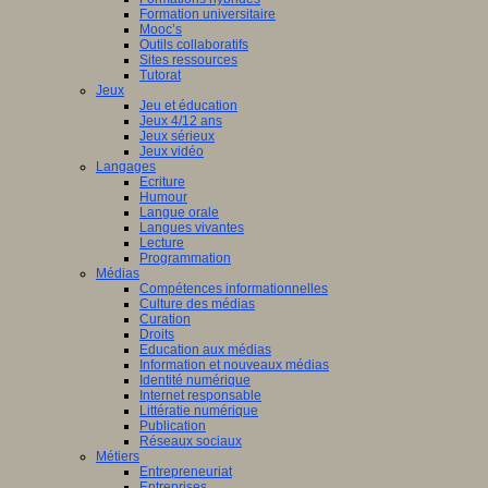
Formation universitaire
Mooc’s
Outils collaboratifs
Sites ressources
Tutorat
Jeux
Jeu et éducation
Jeux 4/12 ans
Jeux sérieux
Jeux vidéo
Langages
Ecriture
Humour
Langue orale
Langues vivantes
Lecture
Programmation
Médias
Compétences informationnelles
Culture des médias
Curation
Droits
Education aux médias
Information et nouveaux médias
Identité numérique
Internet responsable
Littératie numérique
Publication
Réseaux sociaux
Métiers
Entrepreneuriat
Entreprises