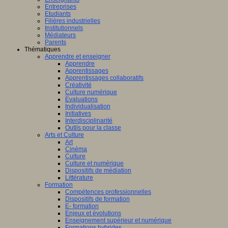
Entreprises
Etudiants
Filières industrielles
Institutionnels
Médiateurs
Parents
Thématiques
Apprendre et enseigner
Apprendre
Apprentissages
Apprentissages collaboratifs
Créativité
Culture numérique
Evaluations
Individualisation
Initiatives
Interdisciplinarité
Outils pour la classe
Arts et Culture
Art
Cinéma
Culture
Culture et numérique
Dispositifs de médiation
Littérature
Formation
Compétences professionnelles
Dispositifs de formation
E- formation
Enjeux et évolutions
Enseignement supérieur et numérique
Formations hybrides