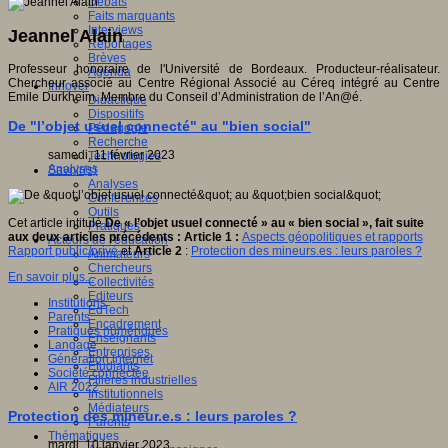
Débats
Faits marquants
Interviews
Jeannel Alain
Reportages
Brèves
Professeur honoraire de l'Université de Bordeaux. Producteur-réalisateur.
Agenda
Chercheur associé au Centre Régional Associé au Céreq intégré au Centre
Innover
Emile Durkheim. Membre du Conseil d’Administration de l’An@é.
Didactique
Dispositifs
De "l’objet usuel connecté" au "bien social"
Pédagogie
Recherche
samedi, 11 février 2023
Technologies
Analyses
Savoir(s)
Analyses
Conférences
Outils
Cet article intitulé
De « l’objet usuel connecté » au « bien social », fait suite
Pratiques
aux deux articles précédents : Article 1 :
Aspects géopolitiques et rapports
Acteurs de l'éducation
Rapport public/privé
et
Article 2
:
Protection des mineurs.es : leurs paroles ?
Animateurs
Chercheurs
En savoir plus...
Collectivités
Editeurs
Institutions
EdTech
Parents
Encadrement
Pratiques numériques
Enseignants
Langage
Entreprises
Génération internet
Etudiants
Société connectée
Filières industrielles
AIR 2022
Institutionnels
Médiateurs
Protection des mineur.e.s : leurs paroles ?
Parents
Thématiques
mardi, 10 janvier 2023