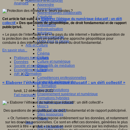
Apprendre et enseigner
Analyses
Apprendre
Apprentissages
Apprentissages collaboratifs
Créativité
Cet article fait suite à «
Elaborer l’éthique du numérique éducatif : un défi
Culture numérique
collectif
» Des questions de géopolitique, de droit fondamental et de rapport
Evaluations
public/privé.
Individualisation
Initiatives
« Le pays de l’internaute » et « le pays du site internet » traitent la question de
Interdisciplinarité
la protection des mineurs en partant d’une approche géopolitique pour
Outils pour la classe
conduire à des interrogations sur la place du droit fondamental.
Arts et Culture
Art
En savoir plus...
Cinéma
Culture
Pratiques numériques
Culture et numérique
Données
Dispositifs de médiation
Société et numérique
Littérature
Ecosystème éducatif
Formation
AIR 2022
Compétences professionnelles
Dispositifs de formation
« Elaborer l’éthique du numérique éducatif : un défi collectif »
E- formation
Enjeux et évolutions
lundi, 12 décembre 2022
Enseignement supérieur et numérique
Fait marquant
Formations hybrides
Formation universitaire
Mooc’s
Outils collaboratifs
Des questions de géopolitique, de droit fondamental et de rapport public/privé.
Sites ressources
« Or, l'univers numérique repose entièrement sur les données, et notamment
Tutorat
sur les données personnelles. Ce sont en effet ces données, générées le plus
Jeux
souvent à titre « gratuit » ou sans en avoir conscience par les individus (leurs
Jeu et éducation