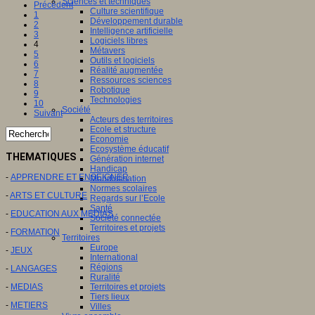
Sciences et techniques
Précédent
Culture scientifique
1
Développement durable
2
Intelligence artificielle
3
Logiciels libres
4
Métavers
5
Outils et logiciels
6
Réalité augmentée
7
Ressources sciences
8
Robotique
9
Technologies
10
Société
Suivant
Acteurs des territoires
Ecole et structure
Economie
Ecosystème éducatif
THEMATIQUES
Génération internet
Handicap
-
APPRENDRE ET ENSEIGNER
Mondialisation
Normes scolaires
-
ARTS ET CULTURE
Regards sur l’Ecole
Santé
-
EDUCATION AUX MEDIAS
Société connectée
Territoires et projets
-
FORMATION
Territoires
Europe
-
JEUX
International
Régions
-
LANGAGES
Ruralité
Territoires et projets
-
MEDIAS
Tiers lieux
-
METIERS
Villes