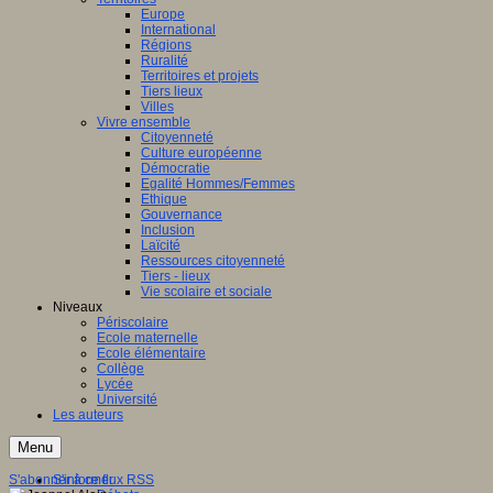
Europe
International
Régions
Ruralité
Territoires et projets
Tiers lieux
Villes
Vivre ensemble
Citoyenneté
Culture européenne
Démocratie
Egalité Hommes/Femmes
Ethique
Gouvernance
Inclusion
Laïcité
Ressources citoyenneté
Tiers - lieux
Vie scolaire et sociale
Niveaux
Périscolaire
Ecole maternelle
Ecole élémentaire
Collège
Lycée
Université
Les auteurs
Menu
S'abonner à ce flux RSS
S'informer