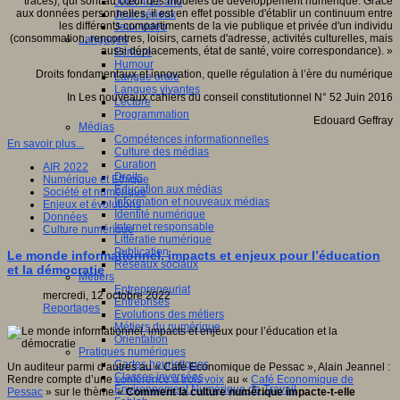
traces), qui sont au cœur des modèles de développement numérique. Grâce
Jeux 4/12 ans
aux données personnelles, il est en effet possible d'établir un continuum entre
Jeux sérieux
les différents compartiments de la vie publique et privée d'un individu
Jeux vidéo
(consommation, rencontres, loisirs, carnets d'adresse, activités culturelles, mais
Langages
aussi déplacements, état de santé, voire correspondance). »
Ecriture
Humour
Droits fondamentaux et innovation, quelle régulation à l’ère du numérique
Langue orale
Langues vivantes
In Les nouveaux cahiers du conseil constitutionnel N° 52 Juin 2016
Lecture
Programmation
Edouard Geffray
Médias
Compétences informationnelles
En savoir plus...
Culture des médias
Curation
AIR 2022
Droits
Numérique et Ethique
Education aux médias
Société et numérique
Information et nouveaux médias
Enjeux et évolutions
Identité numérique
Données
Internet responsable
Culture numérique
Littératie numérique
Publication
Le monde informationnel, impacts et enjeux pour l’éducation
Réseaux sociaux
et la démocratie
Métiers
Entrepreneuriat
mercredi, 12 octobre 2022
Entreprises
Reportages
Evolutions des métiers
Métiers du numérique
Orientation
Pratiques numériques
Cartes heuristiques
Un auditeur parmi d’autres au « Café Economique de Pessac », Alain Jeannel :
Classes inversées
Rendre compte d’une
conférence à trois voix
au «
Café Economique de
Environnement Numérique de Travail
Pessac
» sur le thème «
Comment la culture numérique impacte-t-elle