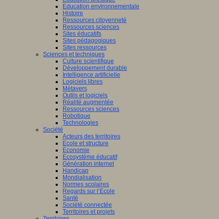
Education environnementale
Histoire
Ressources citoyenneté
Ressources sciences
Sites éducatifs
Sites pédagogiques
Sites ressources
Sciences et techniques
Culture scientifique
Développement durable
Intelligence artificielle
Logiciels libres
Métavers
Outils et logiciels
Réalité augmentée
Ressources sciences
Robotique
Technologies
Société
Acteurs des territoires
Ecole et structure
Economie
Ecosystème éducatif
Génération internet
Handicap
Mondialisation
Normes scolaires
Regards sur l’Ecole
Santé
Société connectée
Territoires et projets
Territoires