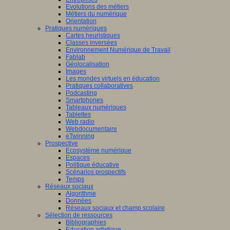
Evolutions des métiers
Métiers du numérique
Orientation
Pratiques numériques
Cartes heuristiques
Classes inversées
Environnement Numérique de Travail
Fablab
Géolocalisation
Images
Les mondes virtuels en éducation
Pratiques collaboratives
Podcasting
Smartphones
Tableaux numériques
Tablettes
Web radio
Webdocumentaire
eTwinning
Prospective
Ecosystème numérique
Espaces
Politique éducative
Scénarios prospectifs
Temps
Réseaux sociaux
Algorithme
Données
Réseaux sociaux et champ scolaire
Sélection de ressources
Bibliographies
Education artistique