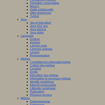
Formation universitaire
Mooc’s
Outils collaboratifs
Sites ressources
Tutorat
Jeux
Jeu et éducation
Jeux 4/12 ans
Jeux sérieux
Jeux vidéo
Langages
Ecriture
Humour
Langue orale
Langues vivantes
Lecture
Programmation
Médias
Compétences informationnelles
Culture des médias
Curation
Droits
Education aux médias
Information et nouveaux médias
Identité numérique
Internet responsable
Littératie numérique
Publication
Réseaux sociaux
Métiers
Entrepreneuriat
Entreprises