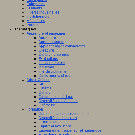
Entreprises
Etudiants
Filières industrielles
Institutionnels
Médiateurs
Parents
Thématiques
Apprendre et enseigner
Apprendre
Apprentissages
Apprentissages collaboratifs
Créativité
Culture numérique
Evaluations
Individualisation
Initiatives
Interdisciplinarité
Outils pour la classe
Arts et Culture
Art
Cinéma
Culture
Culture et numérique
Dispositifs de médiation
Littérature
Formation
Compétences professionnelles
Dispositifs de formation
E- formation
Enjeux et évolutions
Enseignement supérieur et numérique
Formations hybrides