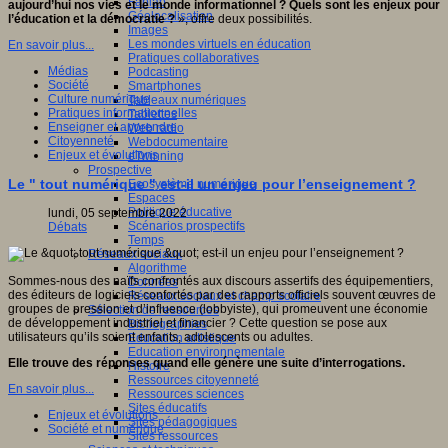
Fablab
aujourd’hui nos vies et le monde informationnel ? Quels sont les enjeux pour
Géolocalisation
l’éducation et la démocratie ?
», offre deux possibilités.
Images
Les mondes virtuels en éducation
En savoir plus...
Pratiques collaboratives
Médias
Podcasting
Société
Smartphones
Culture numérique
Tableaux numériques
Pratiques informationnelles
Tablettes
Enseigner et apprendre
Web radio
Citoyenneté
Webdocumentaire
Enjeux et évolutions
eTwinning
Prospective
Le " tout numérique " est-il un enjeu pour l’enseignement ?
Ecosystème numérique
Espaces
Politique éducative
lundi, 05 septembre 2022
Scénarios prospectifs
Débats
Temps
Réseaux sociaux
Algorithme
Sommes-nous des naïfs confrontés aux discours assertifs des équipementiers,
Données
des éditeurs de logiciels confortés par des rapports officiels souvent œuvres de
Réseaux sociaux et champ scolaire
groupes de pression et d’influence (lobbyiste), qui promeuvent une économie
Sélection de ressources
de développement industriel et financier ? Cette question se pose aux
Bibliographies
utilisateurs qu’ils soient enfants, adolescents ou adultes.
Education artistique
Education environnementale
Elle trouve des réponses quand elle génère une suite d’interrogations.
Histoire
Ressources citoyenneté
En savoir plus...
Ressources sciences
Sites éducatifs
Enjeux et évolutions
Sites pédagogiques
Société et numérique
Sites ressources