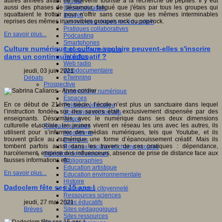
autres années avant de redevenir touriste à la recherche de pépites. Il y eut
Fablab
aussi des phases de désamour, fatigué que j'étais par tous les groupes qui
Géolocalisation
squattaient le trottoir pour n'offrir sans cesse que les mêmes interminables
Images
reprises des mêmes inamovibles groupes rock ou pop/rock.
Les mondes virtuels en éducation
Pratiques collaboratives
En savoir plus...
Podcasting
Smartphones
Culture numérique et culture scolaire peuvent-elles s'inscrire
Tableaux numériques
dans un continuum éducatif ?
Tablettes
Web radio
Webdocumentaire
jeudi, 03 juin 2021
eTwinning
Débats
Prospective
Ecosystème numérique
Espaces
En ce début de 21ème siècle, l’école n’est plus un sanctuaire dans lequel
Politique éducative
l’instruction fondée sur des savoirs était exclusivement dispensée par des
Scénarios prospectifs
enseignants. Désormais, avec le numérique dans ses deux dimensions
Temps
culturelle et sociale, les jeunes vivent en réseau les uns avec les autres, ils
Réseaux sociaux
utilisent pour s’informer des médias numériques, tels que Youtube, et ils
Algorithme
trouvent grâce au numérique une forme d’épanouissement créatif. Mais ils
Données
tombent parfois aussi dans les travers de ces pratiques : dépendance,
Réseaux sociaux et champ scolaire
harcèlement, emprise des influenceurs, absence de prise de distance face aux
Sélection de ressources
fausses informations etc.
Bibliographies
Education artistique
En savoir plus...
Education environnementale
Histoire
Dadoclem fête ses 15 ans !
Ressources citoyenneté
Ressources sciences
jeudi, 27 mai 2021
Sites éducatifs
Brèves
Sites pédagogiques
Sites ressources