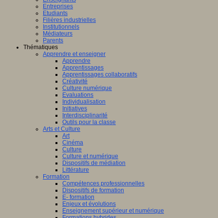
Entreprises
Etudiants
Filières industrielles
Institutionnels
Médiateurs
Parents
Thématiques
Apprendre et enseigner
Apprendre
Apprentissages
Apprentissages collaboratifs
Créativité
Culture numérique
Evaluations
Individualisation
Initiatives
Interdisciplinarité
Outils pour la classe
Arts et Culture
Art
Cinéma
Culture
Culture et numérique
Dispositifs de médiation
Littérature
Formation
Compétences professionnelles
Dispositifs de formation
E- formation
Enjeux et évolutions
Enseignement supérieur et numérique
Formations hybrides