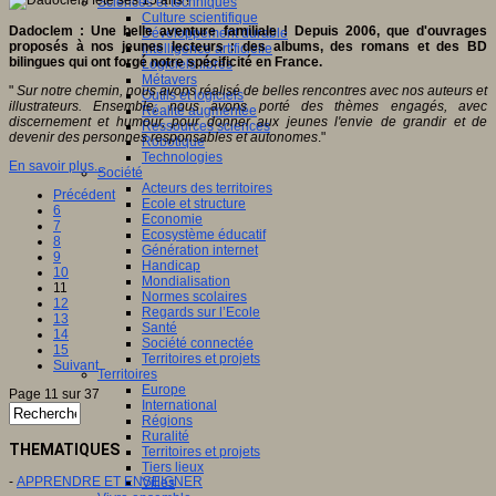
Sciences et techniques
Culture scientifique
Dadoclem : Une belle aventure familiale ! Depuis 2006, que d'ouvrages
Développement durable
proposés à nos jeunes lecteurs : des albums, des romans et des BD
Intelligence artificielle
bilingues qui ont forgé notre spécificité en France.
Logiciels libres
Métavers
"
Sur notre chemin, nous avons réalisé de belles rencontres avec nos auteurs et
Outils et logiciels
illustrateurs. Ensemble, nous avons porté des thèmes engagés, avec
Réalité augmentée
discernement et humour, pour donner aux jeunes l'envie de grandir et de
Ressources sciences
devenir des personnes responsables et autonomes
."
Robotique
Technologies
En savoir plus...
Société
Acteurs des territoires
Précédent
Ecole et structure
6
Economie
7
Ecosystème éducatif
8
Génération internet
9
Handicap
10
Mondialisation
11
Normes scolaires
12
Regards sur l’Ecole
13
Santé
14
Société connectée
15
Territoires et projets
Suivant
Territoires
Europe
Page 11 sur 37
International
Régions
Ruralité
THEMATIQUES
Territoires et projets
Tiers lieux
-
APPRENDRE ET ENSEIGNER
Villes