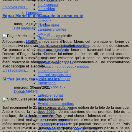
Jeux 4/12 ans
Jeux sérieux
En savoir plus...
Jeux vidéo
Langages
Edgar Morin le penseur de la complexité
Ecriture
Humour
lundi, 12 juillet 2021
Langue orale
Fait marquant
Langues vivantes
Lecture
Programmation
e
A l’occasion du 100
anniversaire d’Edgar Morin, cet hommage en forme de
Médias
rétrospective porte sur ses travaux en matière de cultures comme de sciences.
Compétences informationnelles
Ce panorama s’intéresse aux lignes de force qui traversent tant la vie que
Culture des médias
l’oeuvre d’Edgar Morin. Comme lui-même l’a écrit et dit, ce n’est pas une
Curation
carrière qu’il a menée mais une existence qu’il a conduite, ses publications
Droits
étant souvent la résultante d’expériences personnelles ou de confrontations
Education aux médias
avec l’époque et la société.
Information et nouveaux médias
En savoir plus...
Identité numérique
Internet responsable
Si t'es jeune, tape des mains
Littératie numérique
Publication
Réseaux sociaux
mercredi, 30 juin 2021
Métiers
Débats
Entrepreneuriat
Entreprises
Evolutions des métiers
Tout récemment le 21 juin consacrait la ixième édition de la fête de la musique.
Métiers du numérique
Amère fête de la musique 2021... Je me souviens de ma première fête de la
Orientation
musique, de la toute première. Pas grand-chose d'intéressant certes sur un
Pratiques numériques
plan musical mais je ressentais énormément d'excitation car c'était quand
Cartes heuristiques
même fantastique d'imaginer que n'importe qui pouvait s'installer et jouer. Puis
Classes inversées
je me suis investi au travers de l'organisation d'événements par la suite les
Environnement Numérique de Travail