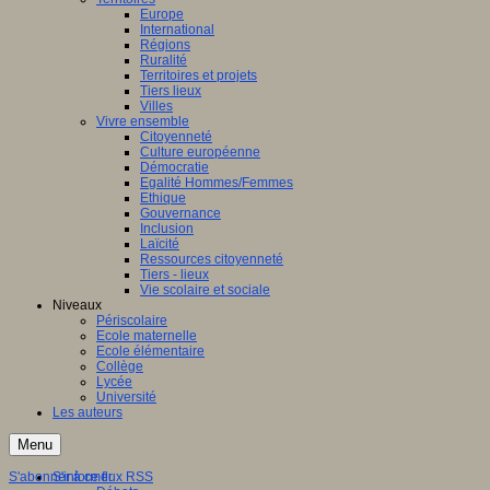
Europe
International
Régions
Ruralité
Territoires et projets
Tiers lieux
Villes
Vivre ensemble
Citoyenneté
Culture européenne
Démocratie
Egalité Hommes/Femmes
Ethique
Gouvernance
Inclusion
Laïcité
Ressources citoyenneté
Tiers - lieux
Vie scolaire et sociale
Niveaux
Périscolaire
Ecole maternelle
Ecole élémentaire
Collège
Lycée
Université
Les auteurs
Menu
S'abonner à ce flux RSS
S'informer