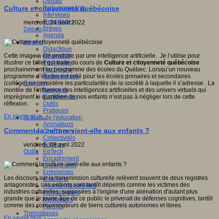
Débats
Faits marquants
Culture et citoyenneté québécoise
Interviews
Reportages
mercredi, 24 août 2022
Brèves
Débats
Agenda
Innover
Didactique
Dispositifs
Cette image a été produite par une intelligence artificielle. Je l’utilise pour
Pédagogie
illustrer ce billet qui traite du cours de
Culture et citoyenneté québécoise
Recherche
prochainement au programme des écoles du Québec. Lorsqu’un nouveau
Technologies
programme d’études est créé pour les écoles primaires et secondaires
Savoir(s)
(collège) on considère les particularités de la société à laquelle il s’adresse. La
Analyses
montée de l’influence des intelligences artificielles et des univers virtuels qui
Conférences
imprègnent le quotidien de nos enfants n’est pas à négliger lors de cette
Outils
réflexion.
Pratiques
En savoir plus...
Acteurs de l'éducation
Animateurs
Comment la culture vient-elle aux enfants ?
Chercheurs
Collectivités
Editeurs
vendredi, 08 avril 2022
EdTech
Outils
Encadrement
Enseignants
Entreprises
Les discours sur la transmission culturelle relèvent souvent de deux registres
Etudiants
antagonistes. Les enfants sont tantôt dépeints comme les victimes des
Filières industrielles
industries culturelles, supposées à l'origine d'une aliénation d'autant plus
Institutionnels
grande que le jeune âge de ce public le priverait de défenses cognitives, tantôt
Médiateurs
comme des consommateurs de biens culturels autonomes et libres.
Parents
Thématiques
En savoir plus...