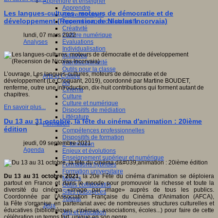
Apprendre et enseigner
Apprendre
Les langues-cultures, moteurs de démocratie et de
Apprentissages
développement (Recension de Nicolas Incorvaia)
Apprentissages collaboratifs
Créativité
Culture numérique
lundi, 07 mars 2022
Evaluations
Analyses
Individualisation
Initiatives
Interdisciplinarité
Outils pour la classe
L’ouvrage, Les langues-cultures, moteurs de démocratie et de
Arts et Culture
développement (Le Croquant, 2019), coordonné par Martine BOUDET,
Art
renferme, outre une introduction, dix-huit contributions qui forment autant de
Cinéma
chapitres.
Culture
Culture et numérique
En savoir plus...
Dispositifs de médiation
Littérature
Du 13 au 31 octobre, la fête du cinéma d'animation : 20ième
Formation
édition
Compétences professionnelles
Dispositifs de formation
jeudi, 09 septembre 2021
E- formation
Agenda
Enjeux et évolutions
Enseignement supérieur et numérique
Formations hybrides
Formation universitaire
Du 13 au 31 octobre 2021
, la 20e Fête du cinéma d'animation se déploiera
Mooc’s
partout en France et dans le monde pour promouvoir la richesse et toute la
Outils collaboratifs
diversité du cinéma «image par image» auprès de tous les publics.
Sites ressources
Coordonnée par l'Association Française du Cinéma d'Animation (AFCA),
Tutorat
la Fête s'organise en partenariat avec de nombreuses structures culturelles et
Jeux
éducatives (bibliothèques, cinémas, associations, écoles...) pour faire de cette
Jeu et éducation
célébration un temps fort, unique en son genre.