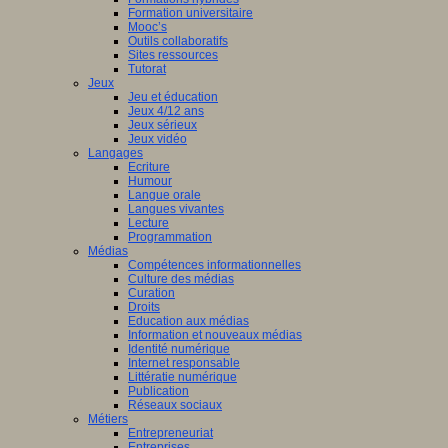
Formation universitaire
Mooc’s
Outils collaboratifs
Sites ressources
Tutorat
Jeux
Jeu et éducation
Jeux 4/12 ans
Jeux sérieux
Jeux vidéo
Langages
Ecriture
Humour
Langue orale
Langues vivantes
Lecture
Programmation
Médias
Compétences informationnelles
Culture des médias
Curation
Droits
Education aux médias
Information et nouveaux médias
Identité numérique
Internet responsable
Littératie numérique
Publication
Réseaux sociaux
Métiers
Entrepreneuriat
Entreprises