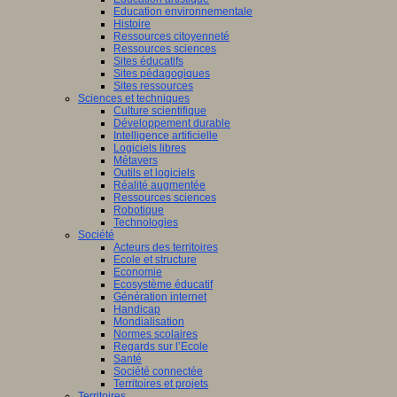
Education environnementale
Histoire
Ressources citoyenneté
Ressources sciences
Sites éducatifs
Sites pédagogiques
Sites ressources
Sciences et techniques
Culture scientifique
Développement durable
Intelligence artificielle
Logiciels libres
Métavers
Outils et logiciels
Réalité augmentée
Ressources sciences
Robotique
Technologies
Société
Acteurs des territoires
Ecole et structure
Economie
Ecosystème éducatif
Génération internet
Handicap
Mondialisation
Normes scolaires
Regards sur l’Ecole
Santé
Société connectée
Territoires et projets
Territoires