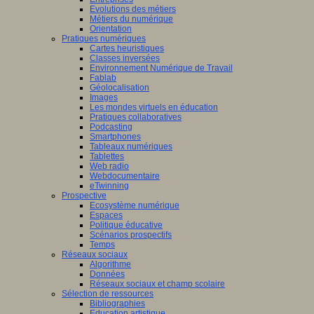
Evolutions des métiers
Métiers du numérique
Orientation
Pratiques numériques
Cartes heuristiques
Classes inversées
Environnement Numérique de Travail
Fablab
Géolocalisation
Images
Les mondes virtuels en éducation
Pratiques collaboratives
Podcasting
Smartphones
Tableaux numériques
Tablettes
Web radio
Webdocumentaire
eTwinning
Prospective
Ecosystème numérique
Espaces
Politique éducative
Scénarios prospectifs
Temps
Réseaux sociaux
Algorithme
Données
Réseaux sociaux et champ scolaire
Sélection de ressources
Bibliographies
Education artistique