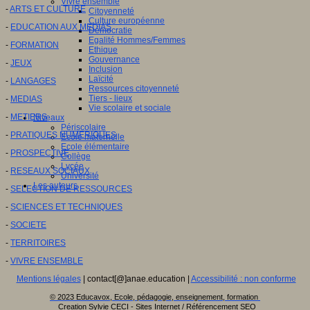
Vivre ensemble
-
ARTS ET CULTURE
Citoyenneté
Culture européenne
-
EDUCATION AUX MEDIAS
Démocratie
Egalité Hommes/Femmes
-
FORMATION
Ethique
Gouvernance
-
JEUX
Inclusion
Laïcité
-
LANGAGES
Ressources citoyenneté
Tiers - lieux
-
MEDIAS
Vie scolaire et sociale
-
METIERS
Niveaux
Périscolaire
-
PRATIQUES NUMERIQUES
Ecole maternelle
Ecole élémentaire
-
PROSPECTIVE
Collège
Lycée
-
RESEAUX SOCIAUX
Université
Les auteurs
-
SELECTION DE RESSOURCES
-
SCIENCES ET TECHNIQUES
-
SOCIETE
-
TERRITOIRES
-
VIVRE ENSEMBLE
Mentions légales
| contact[@]anae.education |
Accessibilité : non conforme
© 2023 Educavox, Ecole, pédagogie, enseignement, formation
Creation Sylvie CECI - Sites Internet / Référencement SEO