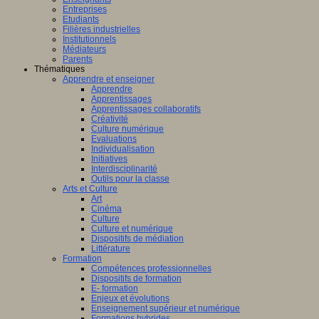
Entreprises
Etudiants
Filières industrielles
Institutionnels
Médiateurs
Parents
Thématiques
Apprendre et enseigner
Apprendre
Apprentissages
Apprentissages collaboratifs
Créativité
Culture numérique
Evaluations
Individualisation
Initiatives
Interdisciplinarité
Outils pour la classe
Arts et Culture
Art
Cinéma
Culture
Culture et numérique
Dispositifs de médiation
Littérature
Formation
Compétences professionnelles
Dispositifs de formation
E- formation
Enjeux et évolutions
Enseignement supérieur et numérique
Formations hybrides