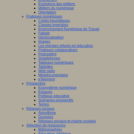
Evolutions des métiers
Métiers du numérique
Orientation
Pratiques numériques
Cartes heuristiques
Classes inversées
Environnement Numérique de Travail
Fablab
Géolocalisation
Images
Les mondes virtuels en éducation
Pratiques collaboratives
Podcasting
Smartphones
Tableaux numériques
Tablettes
Web radio
Webdocumentaire
eTwinning
Prospective
Ecosystème numérique
Espaces
Politique éducative
Scénarios prospectifs
Temps
Réseaux sociaux
Algorithme
Données
Réseaux sociaux et champ scolaire
Sélection de ressources
Bibliographies
Education artistique