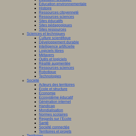
Education environnementale
Histoire
Ressources citoyenneté
Ressources sciences
Sites éducatifs
Sites pédagogiques
Sites ressources
Sciences et techniques
Culture scientifique
Développement durable
Intelligence artificielle
Logiciels libres
Métavers
Outils et logiciels
Réalité augmentée
Ressources sciences
Robotique
Technologies
Société
Acteurs des territoires
Ecole et structure
Economie
Ecosystème éducatif
Génération internet
Handicap
Mondialisation
Normes scolaires
Regards sur l’Ecole
Santé
Société connectée
Territoires et projets
Territoires