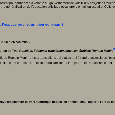
socient pour annoncer la volonté du gouvernement de voir 100% des jeunes touchés pa
la généralisation de l’éducation artistique et culturelle en milieu scolaire. Cette d
ans l’espace public, un bien commun ?
[1
tation de
Tout Rabelais, Édition et translation nouvelles établies Romain Menini
que Romain Menini : « ces translations qui s’attachent à rendre accessibles l’esprit 
inimitable, en proposant au lecteur peu familier du français de la Renaissance – et a 
evalier, pionnier de l’art numérique depuis les années 1980, apporte l’art au bo