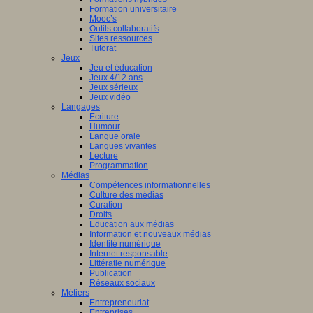
Formation universitaire
Mooc’s
Outils collaboratifs
Sites ressources
Tutorat
Jeux
Jeu et éducation
Jeux 4/12 ans
Jeux sérieux
Jeux vidéo
Langages
Ecriture
Humour
Langue orale
Langues vivantes
Lecture
Programmation
Médias
Compétences informationnelles
Culture des médias
Curation
Droits
Education aux médias
Information et nouveaux médias
Identité numérique
Internet responsable
Littératie numérique
Publication
Réseaux sociaux
Métiers
Entrepreneuriat
Entreprises