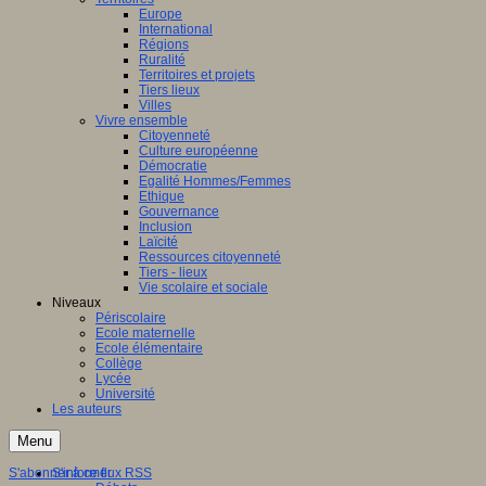
Europe
International
Régions
Ruralité
Territoires et projets
Tiers lieux
Villes
Vivre ensemble
Citoyenneté
Culture européenne
Démocratie
Egalité Hommes/Femmes
Ethique
Gouvernance
Inclusion
Laïcité
Ressources citoyenneté
Tiers - lieux
Vie scolaire et sociale
Niveaux
Périscolaire
Ecole maternelle
Ecole élémentaire
Collège
Lycée
Université
Les auteurs
Menu
S'abonner à ce flux RSS
S'informer