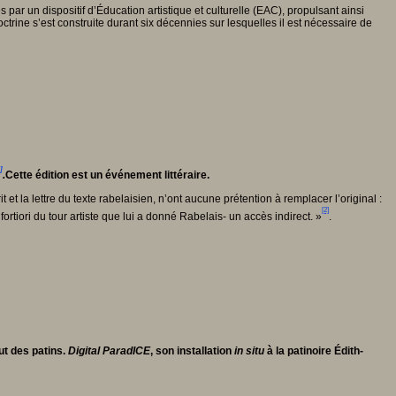
r un dispositif d’Éducation artistique et culturelle (EAC), propulsant ainsi
octrine s’est construite durant six décennies sur lesquelles il est nécessaire de
]
.
Cette édition est un événement littéraire.
et la lettre du texte rabelaisien, n’ont aucune prétention à remplacer l’original :
[2]
fortiori du tour artiste que lui a donné Rabelais- un accès indirect. »
.
ut des patins.
Digital ParadICE
, son installation
in situ
à la patinoire Édith-