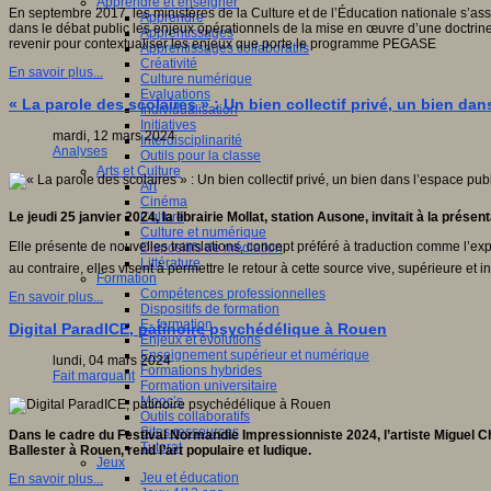
Apprendre et enseigner
En septembre 2017, les ministères de la Culture et de l’Éducation nationale s’as
Apprendre
dans le débat public les enjeux opérationnels de la mise en œuvre d’une doctrine : 
Apprentissages
revenir pour contextualiser les enjeux que porte le programme PEGASE
Apprentissages collaboratifs
Créativité
En savoir plus...
Culture numérique
Evaluations
« La parole des scolaires » : Un bien collectif privé, un bien d
Individualisation
Initiatives
mardi, 12 mars 2024
Interdisciplinarité
Analyses
Outils pour la classe
Arts et Culture
Art
Cinéma
Culture
Le jeudi 25 janvier 2024, la librairie Mollat, station Ausone, invitait à la présen
Culture et numérique
Elle présente de nouvelles translations, concept préféré à traduction comme l’expli
Dispositifs de médiation
Littérature
au contraire, elles visent à permettre le retour à cette source vive, supérieure et 
Formation
Compétences professionnelles
En savoir plus...
Dispositifs de formation
E- formation
Digital ParadICE, patinoire psychédélique à Rouen
Enjeux et évolutions
Enseignement supérieur et numérique
lundi, 04 mars 2024
Formations hybrides
Fait marquant
Formation universitaire
Mooc’s
Outils collaboratifs
Sites ressources
Dans le cadre du Festival Normandie Impressionniste 2024, l’artiste Miguel Ch
Tutorat
Ballester à Rouen, rend l’art populaire et ludique.
Jeux
Jeu et éducation
En savoir plus...