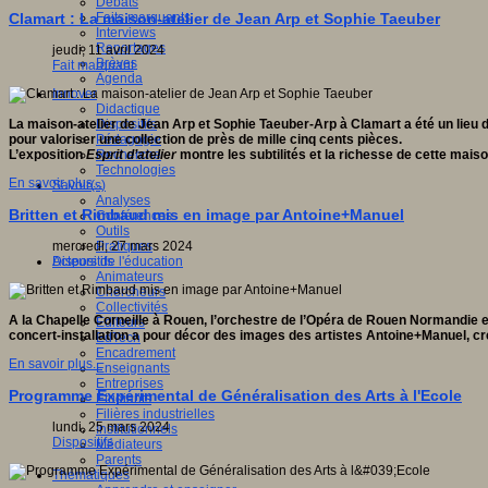
Débats
Faits marquants
Clamart : La maison-atelier de Jean Arp et Sophie Taeuber
Interviews
Reportages
jeudi, 11 avril 2024
Brèves
Fait marquant
Agenda
Innover
Didactique
Dispositifs
La maison-atelier de Jean Arp et Sophie Taeuber-Arp à Clamart a été un lieu 
Pédagogie
pour valoriser une collection de près de mille cinq cents pièces.
Recherche
L’exposition
Esprit d’atelier
montre les subtilités et la richesse de cette maiso
Technologies
En savoir plus...
Savoir(s)
Analyses
Britten et Rimbaud mis en image par Antoine+Manuel
Conférences
Outils
Pratiques
mercredi, 27 mars 2024
Acteurs de l'éducation
Dispositifs
Animateurs
Chercheurs
Collectivités
A la Chapelle Corneille à Rouen, l’orchestre de l’Opéra de Rouen Normandie e
Editeurs
concert-installation a pour décor des images des artistes
Antoine+Manuel, créé
EdTech
Encadrement
En savoir plus...
Enseignants
Entreprises
Programme Expérimental de Généralisation des Arts à l'Ecole
Etudiants
Filières industrielles
lundi, 25 mars 2024
Institutionnels
Dispositifs
Médiateurs
Parents
Thématiques