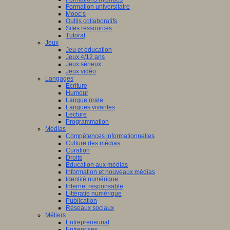
Formation universitaire
Mooc’s
Outils collaboratifs
Sites ressources
Tutorat
Jeux
Jeu et éducation
Jeux 4/12 ans
Jeux sérieux
Jeux vidéo
Langages
Ecriture
Humour
Langue orale
Langues vivantes
Lecture
Programmation
Médias
Compétences informationnelles
Culture des médias
Curation
Droits
Education aux médias
Information et nouveaux médias
Identité numérique
Internet responsable
Littératie numérique
Publication
Réseaux sociaux
Métiers
Entrepreneuriat
Entreprises