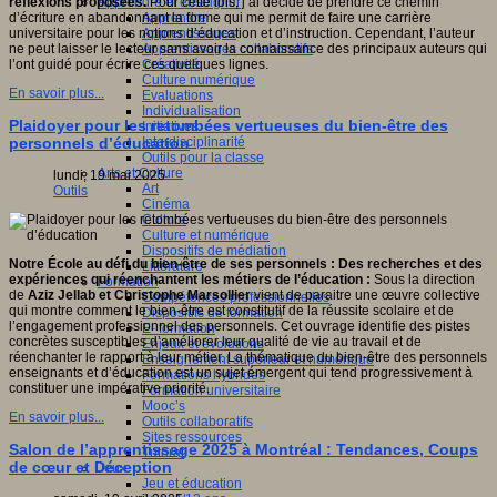
Apprendre et enseigner
réflexions proposées.
Pour cette fois, j’ai décidé de prendre ce chemin
Apprendre
d’écriture en abandonnant la forme qui me permit de faire une carrière
Apprentissages
universitaire pour les notions d’éducation et d’instruction. Cependant, l’auteur
Apprentissages collaboratifs
ne peut laisser le lecteur sans avoir la connaissance des principaux auteurs qui
Créativité
l’ont guidé pour écrire ces quelques lignes.
Culture numérique
En savoir plus...
Evaluations
Individualisation
Plaidoyer pour les retombées vertueuses du bien-être des
Initiatives
Interdisciplinarité
personnels d’éducation
Outils pour la classe
Arts et Culture
lundi, 19 mai 2025
Art
Outils
Cinéma
Culture
Culture et numérique
Dispositifs de médiation
Notre École au défi du bien-être de ses personnels : Des recherches et des
Littérature
expériences qui réenchantent les métiers de l’éducation :
Sous la direction
Formation
de
Aziz Jellab et Christophe Marsollier
vient de paraitre une œuvre collective
Compétences professionnelles
qui montre comment le bien-être est constitutif de la réussite scolaire et de
Dispositifs de formation
l’engagement professionnel des personnels. Cet ouvrage identifie des pistes
E- formation
concrètes susceptibles d’améliorer leur qualité de vie au travail et de
Enjeux et évolutions
réenchanter le rapport à leur métier. La thématique du bien-être des personnels
Enseignement supérieur et numérique
enseignants et d’éducation est un sujet émergent qui tend progressivement à
Formations hybrides
constituer une impérative priorité.
Formation universitaire
Mooc’s
En savoir plus...
Outils collaboratifs
Sites ressources
Salon de l’apprentissage 2025 à Montréal : Tendances, Coups
Tutorat
de cœur et Déception
Jeux
Jeu et éducation