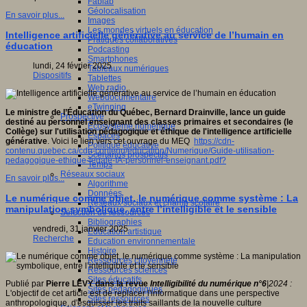
Fablab
Géolocalisation
En savoir plus...
Images
Les mondes virtuels en éducation
Intelligence artificielle générative au service de l’humain en
Pratiques collaboratives
éducation
Podcasting
Smartphones
lundi, 24 février 2025
Tableaux numériques
Dispositifs
Tablettes
Web radio
Webdocumentaire
eTwinning
Le ministre de l’Éducation du Québec, Bernard Drainville, lance un guide
Prospective
destiné au personnel enseignant des classes primaires et secondaires (le
Ecosystème numérique
Collège) sur l'utilisation pédagogique et éthique de l'intelligence artificielle
Espaces
générative
. Voici le lien vers cet ouvrage du MEQ
https://cdn-
Politique éducative
contenu.quebec.ca/cdn-contenu/education/Numerique/Guide-utilisation-
Scénarios prospectifs
pedagogique-ethique-legale-IA-personnel-enseignant.pdf?
Temps
Réseaux sociaux
En savoir plus...
Algorithme
Données
Le numérique comme objet, le numérique comme système : La
Réseaux sociaux et champ scolaire
manipulation symbolique, entre l’intelligible et le sensible
Sélection de ressources
Bibliographies
vendredi, 31 janvier 2025
Education artistique
Recherche
Education environnementale
Histoire
Ressources citoyenneté
Ressources sciences
Sites éducatifs
Publié par
Pierre LÉVY dans la revue
Intelligibilité du numérique n°6
|2024 :
Sites pédagogiques
L'objectif de cet article est de replacer l'informatique dans une perspective
Sites ressources
anthropologique, d'esquisser les traits saillants de la nouvelle culture