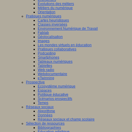
Evolutions des métiers
Métiers du numérique
Orientation
Pratiques numériques
Cartes heuristiques
Classes inversées
Environnement Numérique de Travail
Fablab
Géolocalisation
Images
Les mondes virtuels en éducation
Pratiques collaboratives
Podcasting
Smartphones
Tableaux numériques
Tablettes
Web radio
Webdocumentaire
eTwinning
Prospective
Ecosystème numérique
Espaces
Politique éducative
Scénarios prospectifs
Temps
Réseaux sociaux
Algorithme
Données
Réseaux sociaux et champ scolaire
Sélection de ressources
Bibliographies
Education artistique