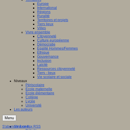
Europe
International
Régions
Ruralité
Territoires et projets
Tiers lieux
Villes
Vivre ensemble
Citoyenneté
Culture européenne
Démocratie
Egalité Hommes/Femmes
Ethique
Gouvernance
Inclusion
Laïcité
Ressources citoyenneté
Tiers - lieux
Vie scolaire et sociale
Niveaux
Périscolaire
Ecole maternelle
Ecole élémentaire
Collège
Lycée
Université
Les auteurs
Menu
S'abonner à ce flux RSS
S'informer