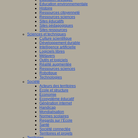
Education environnementale
Histoire
Ressources citoyenneté
Ressources sciences
Sites éducatifs
Sites pédagogiques
Sites ressources
Sciences et techniques
Culture scientifique
Développement durable
Intelligence artificielle
Logiciels libres
Métavers
Outils et logiciels
Réalité augmentée
Ressources sciences
Robotique
Technologies
Société
Acteurs des territoires
Ecole et structure
Economie
Ecosystème éducatif
Génération internet
Handicap
Mondialisation
Normes scolaires
Regards sur l’Ecole
Santé
Société connectée
Territoires et projets
Territoires