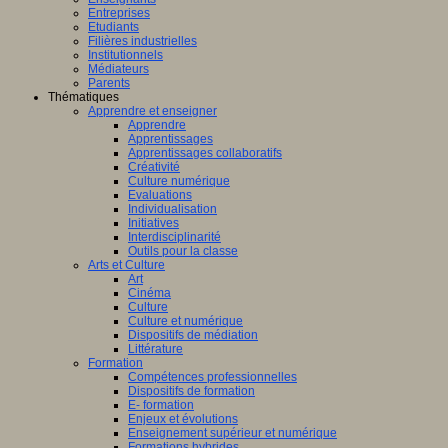
Entreprises
Etudiants
Filières industrielles
Institutionnels
Médiateurs
Parents
Thématiques
Apprendre et enseigner
Apprendre
Apprentissages
Apprentissages collaboratifs
Créativité
Culture numérique
Evaluations
Individualisation
Initiatives
Interdisciplinarité
Outils pour la classe
Arts et Culture
Art
Cinéma
Culture
Culture et numérique
Dispositifs de médiation
Littérature
Formation
Compétences professionnelles
Dispositifs de formation
E- formation
Enjeux et évolutions
Enseignement supérieur et numérique
Formations hybrides