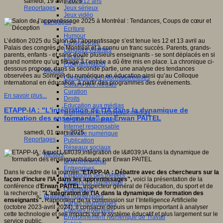
Jeux 4/12 ans
samedi, 19 avril 2025
Jeux sérieux
Reportages
Jeux vidéo
Langages
Ecriture
Humour
L’édition 2025 du Salon de l’apprentissage s’est tenue les 12 et 13 avril au
Langue orale
Palais des congrès de Montréal et a connu un franc succès. Parents, grands-
Langues vivantes
parents, enfants - et sans doute plusieurs enseignants - se sont déplacés en si
Lecture
grand nombre qu’un filtrage à l’entrée a dû être mis en place. La chronique ci-
Programmation
dessous propose, dans sa seconde partie, une analyse des tendances
Médias
observées au Sommet du numérique en éducation ainsi qu’au Colloque
Compétences informationnelles
international en éducation, à partir des programmes des événements.
Culture des médias
Curation
En savoir plus...
Droits
Education aux médias
ETAPP-IA : "L'intégration de l'IA dans la dynamique de
Information et nouveaux médias
formation des enseignants" par Erwan PAITEL
Identité numérique
Internet responsable
samedi, 01 mars 2025
Littératie numérique
Reportages
Publication
Réseaux sociaux
Métiers
Entrepreneuriat
Entreprises
Dans le cadre de la journée "
ETAPP-IA
: Débattre avec des chercheurs sur la
Evolutions des métiers
façon d’inclure l’IA dans les apprentissages",
voici la présentation de la
Métiers du numérique
conférence d'
Erwan PAITEL,
inspecteur général de l'éducation, du sport et de
Orientation
la recherche :
"L'intégration de l'IA dans la dynamique de formation des
Pratiques numériques
enseignants".
Rapporteur de la commission sur l’Intelligence Artificielle
Cartes heuristiques
(octobre 2023-avril 2024), il consacre depuis un temps important à analyser
Classes inversées
cette technologie et ses impacts sur le système éducatif et plus largement sur le
Environnement Numérique de Travail
service public.