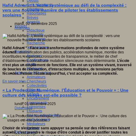
Débats
Faits marquants
Hafid Adnani : L’école systémique au défi de la complexité :
Interviews
vers une nouvelle manière de piloter les établissements
Reportages
scolaires
Brèves
Agenda
mardi, 02 décembre 2025
Innover
Analyses
Didactique
Dispositifs
Pédagogie
Recherche
Technologies
Hafid Adnani * : Face aux transformations profondes de notre système
Savoir(s)
éducatif
: diversification des publics, accélération numérique, montée des
Analyses
incertitudes, exigences croissantes de transparence, le métier de chef
Conférences
d’établissement connaît une mutation silencieuse mais déterminante.
L’école
Outils
n’est plus un empilement de fonctions.
Elle est un système vivant, traversé
Pratiques
de boucles de rétroaction, d’interactions multiples, de tensions parfois
Acteurs de l'éducation
fécondes. Penser l’école aujourd’hui, c’est accepter sa complexité.
Animateurs
Chercheurs
En savoir plus...
Collectivités
Editeurs
« La Production Numérique, l’Éducation et le Pouvoir » : Une
EdTech
culture des usages est-elle possible ?
Encadrement
Enseignants
lundi, 01 décembre 2025
Entreprises
Didactique
Etudiants
Filières industrielles
Institutionnels
Médiateurs
Parents
Choisir de s’exprimer sans appuyer sa pensée sur des références faisant
Thématiques
autorité, c’est prendre le risque d’être conduit à devoir justifier toutes les