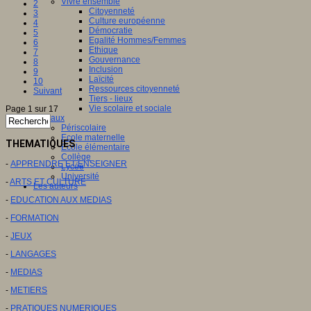
Vivre ensemble
2
Citoyenneté
3
Culture européenne
4
Démocratie
5
Egalité Hommes/Femmes
6
Ethique
7
Gouvernance
8
Inclusion
9
Laïcité
10
Ressources citoyenneté
Suivant
Tiers - lieux
Vie scolaire et sociale
Page 1 sur 17
Niveaux
Périscolaire
Ecole maternelle
THEMATIQUES
Ecole élémentaire
Collège
-
APPRENDRE ET ENSEIGNER
Lycée
Université
-
ARTS ET CULTURE
Les auteurs
-
EDUCATION AUX MEDIAS
-
FORMATION
-
JEUX
-
LANGAGES
-
MEDIAS
-
METIERS
-
PRATIQUES NUMERIQUES