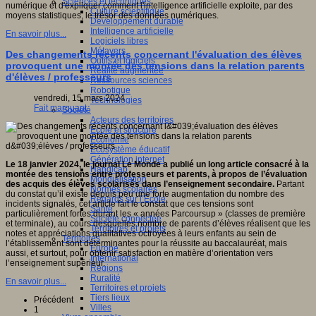
Sciences et techniques
numérique et d'expliquer comment l'intelligence artificielle exploite, par des
Culture scientifique
moyens statistiques, le trésor des données numériques.
Développement durable
Intelligence artificielle
En savoir plus...
Logiciels libres
Métavers
Des changements récents concernant l'évaluation des élèves
Outils et logiciels
provoquent une montée des tensions dans la relation parents
Réalité augmentée
d'élèves / professeurs
Ressources sciences
Robotique
vendredi, 15 mars 2024
Technologies
Fait marquant
Société
Acteurs des territoires
Ecole et structure
Economie
Ecosystème éducatif
Génération internet
Le 18 janvier 2024, le journal Le Monde a publié un long article consacré à la
Handicap
montée des tensions entre professeurs et parents, à propos de l’évaluation
Mondialisation
des acquis des élèves scolarisés dans l’enseignement secondaire.
Partant
Normes scolaires
du constat qu’il existe depuis peu une forte augmentation du nombre des
Regards sur l’Ecole
incidents signalés, cet article fait le constat que ces tensions sont
Santé
particulièrement fortes durant les « années Parcoursup » (classes de première
Société connectée
et terminale), au cours desquelles nombre de parents d’élèves réalisent que les
Territoires et projets
notes et appréciations qualitatives octroyées à leurs enfants au sein de
Territoires
l’établissement sont déterminantes pour la réussite au baccalauréat, mais
Europe
aussi, et surtout, pour obtenir satisfaction en matière d’orientation vers
International
l’enseignement supérieur.
Régions
Ruralité
En savoir plus...
Territoires et projets
Tiers lieux
Précédent
Villes
1