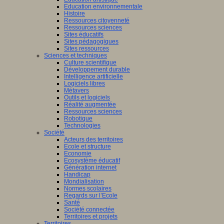
Education environnementale
Histoire
Ressources citoyenneté
Ressources sciences
Sites éducatifs
Sites pédagogiques
Sites ressources
Sciences et techniques
Culture scientifique
Développement durable
Intelligence artificielle
Logiciels libres
Métavers
Outils et logiciels
Réalité augmentée
Ressources sciences
Robotique
Technologies
Société
Acteurs des territoires
Ecole et structure
Economie
Ecosystème éducatif
Génération internet
Handicap
Mondialisation
Normes scolaires
Regards sur l’Ecole
Santé
Société connectée
Territoires et projets
Territoires