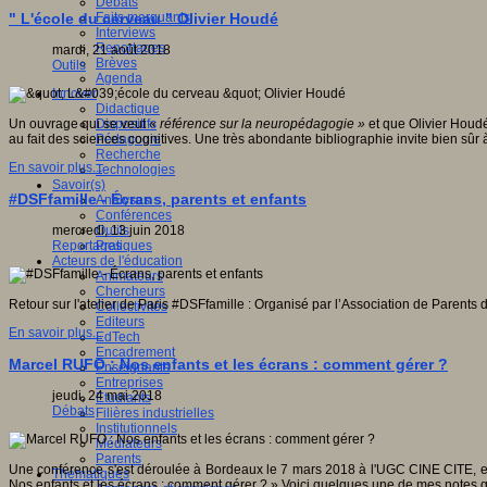
Débats
Faits marquants
" L'école du cerveau " Olivier Houdé
Interviews
Reportages
mardi, 21 août 2018
Brèves
Outils
Agenda
Innover
Didactique
Dispositifs
Un ouvrage qui se veut
« référence sur la neuropédagogie »
et que Olivier Houdé
Pédagogie
au fait des sciences cognitives. Une très abondante bibliographie invite bien sûr à
Recherche
En savoir plus...
Technologies
Savoir(s)
#DSFfamille - Écrans, parents et enfants
Analyses
Conférences
Outils
mercredi, 13 juin 2018
Pratiques
Reportages
Acteurs de l'éducation
Animateurs
Chercheurs
Retour sur l'atelier de Paris #DSFfamille : Organisé par l’Association de Parents 
Collectivités
Editeurs
En savoir plus...
EdTech
Encadrement
Marcel RUFO : Nos enfants et les écrans : comment gérer ?
Enseignants
Entreprises
jeudi, 24 mai 2018
Etudiants
Débats
Filières industrielles
Institutionnels
Médiateurs
Parents
Une conférence s'est déroulée à Bordeaux le 7 mars 2018 à l'UGC CINE CITE, en 
Thématiques
Nos enfants et les écrans : comment gérer ? » Voici quelques une de mes notes qu