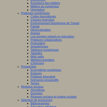
Evolutions des métiers
Métiers du numérique
Orientation
Pratiques numériques
Cartes heuristiques
Classes inversées
Environnement Numérique de Travail
Fablab
Géolocalisation
Images
Les mondes virtuels en éducation
Pratiques collaboratives
Podcasting
Smartphones
Tableaux numériques
Tablettes
Web radio
Webdocumentaire
eTwinning
Prospective
Ecosystème numérique
Espaces
Politique éducative
Scénarios prospectifs
Temps
Réseaux sociaux
Algorithme
Données
Réseaux sociaux et champ scolaire
Sélection de ressources
Bibliographies
Education artistique