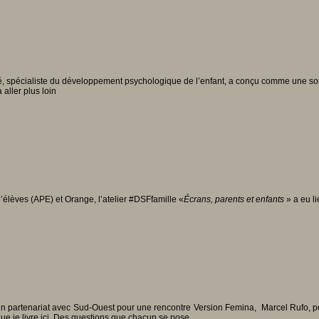
, spécialiste du développement psychologique de l’enfant, a conçu comme une sort
 aller plus loin
d’élèves (APE) et Orange, l’atelier #DSFfamille «
Écrans, parents et enfants
» a eu l
partenariat avec Sud-Ouest pour une rencontre Version Femina, Marcel Rufo, pédop
e je livre ici. Des questions que chacun se pose.