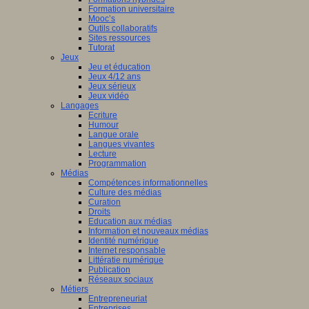
Formation universitaire
Mooc’s
Outils collaboratifs
Sites ressources
Tutorat
Jeux
Jeu et éducation
Jeux 4/12 ans
Jeux sérieux
Jeux vidéo
Langages
Ecriture
Humour
Langue orale
Langues vivantes
Lecture
Programmation
Médias
Compétences informationnelles
Culture des médias
Curation
Droits
Education aux médias
Information et nouveaux médias
Identité numérique
Internet responsable
Littératie numérique
Publication
Réseaux sociaux
Métiers
Entrepreneuriat
Entreprises