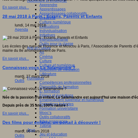
Apprendre et enseigner
Apprendre
En savoir plus...
Apprentissages
Apprentissages collaboratifs
28 mai 2018 à Paris : Ecrans, Parents et Enfants
Créativité
Culture numérique
lundi, 14 mai 2018
Evaluations
Agenda
Individualisation
Initiatives
Interdisciplinarité
Outils pour la classe
Les écoles des rues de Florence et Moscou à Paris, l’Association de Parents d’él
Arts et Culture
mairie du 8e arrondissement de Paris.
Art
Cinéma
En savoir plus...
Culture
Culture et numérique
Connaissez-vous La Salamandre ?
Dispositifs de médiation
Littérature
mardi, 27 mars 2018
Formation
Outils
Compétences professionnelles
Dispositifs de formation
E- formation
Enjeux et évolutions
Née de la passion d’un enfant, La Salamandre est aujourd’hui une maison d’édit
Enseignement supérieur et numérique
Formations hybrides
Depuis près de 35 ans, 100% nature !
Formation universitaire
Mooc’s
En savoir plus...
Outils collaboratifs
Sites ressources
Des films pour enfants, un portail à découvrir !
Tutorat
Jeux
mardi, 06 mars 2018
Jeu et éducation
Outils