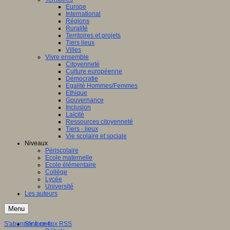
Europe
International
Régions
Ruralité
Territoires et projets
Tiers lieux
Villes
Vivre ensemble
Citoyenneté
Culture européenne
Démocratie
Egalité Hommes/Femmes
Ethique
Gouvernance
Inclusion
Laïcité
Ressources citoyenneté
Tiers - lieux
Vie scolaire et sociale
Niveaux
Périscolaire
Ecole maternelle
Ecole élémentaire
Collège
Lycée
Université
Les auteurs
Menu
S'abonner à ce flux RSS
S'informer