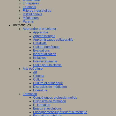
Entreprises
Etudiants
Filières industrielles
Institutionnels
Médiateurs
Parents
Thématiques
Apprendre et enseigner
Apprendre
Apprentissages
Apprentissages collaboratifs
Créativité
Culture numérique
Evaluations
Individualisation
Initiatives
Interdisciplinarité
Outils pour la classe
Arts et Culture
Art
Cinéma
Culture
Culture et numérique
Dispositifs de médiation
Littérature
Formation
Compétences professionnelles
Dispositifs de formation
E- formation
Enjeux et évolutions
Enseignement supérieur et numérique
Formations hybrides