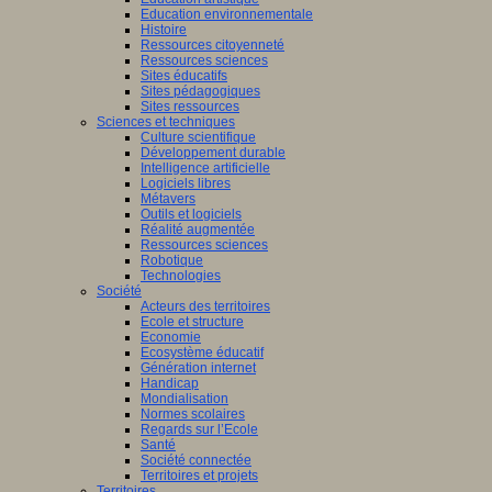
Education environnementale
Histoire
Ressources citoyenneté
Ressources sciences
Sites éducatifs
Sites pédagogiques
Sites ressources
Sciences et techniques
Culture scientifique
Développement durable
Intelligence artificielle
Logiciels libres
Métavers
Outils et logiciels
Réalité augmentée
Ressources sciences
Robotique
Technologies
Société
Acteurs des territoires
Ecole et structure
Economie
Ecosystème éducatif
Génération internet
Handicap
Mondialisation
Normes scolaires
Regards sur l’Ecole
Santé
Société connectée
Territoires et projets
Territoires