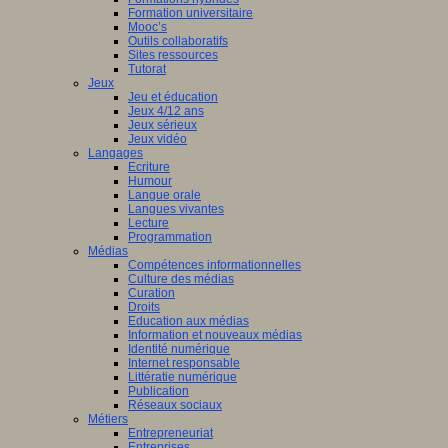
Formation universitaire
Mooc’s
Outils collaboratifs
Sites ressources
Tutorat
Jeux
Jeu et éducation
Jeux 4/12 ans
Jeux sérieux
Jeux vidéo
Langages
Ecriture
Humour
Langue orale
Langues vivantes
Lecture
Programmation
Médias
Compétences informationnelles
Culture des médias
Curation
Droits
Education aux médias
Information et nouveaux médias
Identité numérique
Internet responsable
Littératie numérique
Publication
Réseaux sociaux
Métiers
Entrepreneuriat
Entreprises