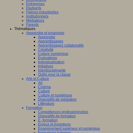
Entreprises
Etudiants
Filières industrielles
Institutionnels
Médiateurs
Parents
Thématiques
Apprendre et enseigner
Apprendre
Apprentissages
Apprentissages collaboratifs
Créativité
Culture numérique
Evaluations
Individualisation
Initiatives
Interdisciplinarité
Outils pour la classe
Arts et Culture
Art
Cinéma
Culture
Culture et numérique
Dispositifs de médiation
Littérature
Formation
Compétences professionnelles
Dispositifs de formation
E- formation
Enjeux et évolutions
Enseignement supérieur et numérique
Formations hybrides