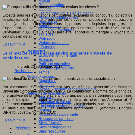
Fablab
Géolocalisation
Images
Les mondes virtuels en éducation
Excepté pour les évaluations certificatives (examens ou concours), l’objectif de
Pratiques collaboratives
l’évaluation est de faire progresser les élèves en proposant de rétroactions
Podcasting
riches (valorisation des aspects positifs, propositions de pistes de progrès, …).
Smartphones
Cependant, plusieurs questions restent en suspens autour de l’évaluation :
Tableaux numériques
Qu’évaluer ? Qui évalue ? Quel peut être l’apport du numérique ? Voyons tout
Tablettes
cela plus en détail …
Web radio
Webdocumentaire
En savoir plus...
eTwinning
Prospective
Le climat de classe et les environnements virtuels de
Ecosystème numérique
socialisation
Espaces
Politique éducative
mercredi, 20 septembre 2017
Scénarios prospectifs
Recherche
Temps
Réseaux sociaux
Algorithme
Données
Par Alessandro Soriani, Doctorant Arts et Médias, Université de Bologne,
Réseaux sociaux et champ scolaire
Université Sorbonne-Nouvelle Paris 3. La contribution a comme focus principal
Sélection de ressources
une analyse de la littérature scientifique qui, pendant les dernières décennies,
Bibliographies
a tenté d’explorer le sujet complexe du climat de classe qu’Ambrose et
al
.
Education artistique
définissent comme « l’ensemble des milieux intellectuels, sociaux, émotionnels
Education environnementale
et physiques dans lequel les étudiants apprennent » (Ambrose, Bridges,
Histoire
DiPietro, Lovett & Norman, 2010).
Ressources citoyenneté
Ressources sciences
En savoir plus...
Sites éducatifs
Sites pédagogiques
Précédent
Sites ressources
3