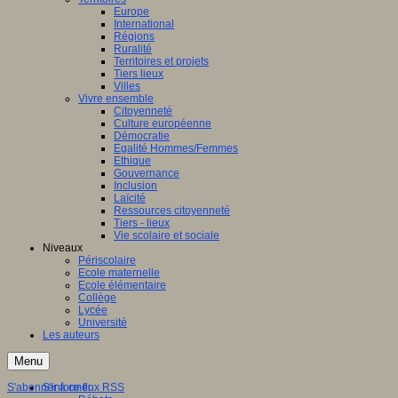
Europe
International
Régions
Ruralité
Territoires et projets
Tiers lieux
Villes
Vivre ensemble
Citoyenneté
Culture européenne
Démocratie
Egalité Hommes/Femmes
Ethique
Gouvernance
Inclusion
Laïcité
Ressources citoyenneté
Tiers - lieux
Vie scolaire et sociale
Niveaux
Périscolaire
Ecole maternelle
Ecole élémentaire
Collège
Lycée
Université
Les auteurs
Menu
S'abonner à ce flux RSS
S'informer