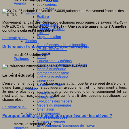
Jeux 4/12 ans
Agenda
Jeux sérieux
Jeux vidéo
Langages
Ecriture
Humour
Mouvement français des Réseaux d’échanges réciproques de savoirs (RERS) -
Langue orale
FORESCO / Université d’automne 2017 -
Une société apprenante ? A quelles
Langues vivantes
conditions cela est-il possible ?
Lecture
Programmation
En savoir plus...
Médias
Compétences informationnelles
Différencier l'enseignement : deux exemples
Culture des médias
Curation
mardi, 03 octobre 2017
Droits
Pratiques
Education aux médias
Information et nouveaux médias
Identité numérique
Internet responsable
Le péril éducatif
Littératie numérique
Publication
L’enseignement que je prodigue essaie
autant que faire se peut
de s’éloigner
Réseaux sociaux
d’une transmission qui s’appliquerait aveuglément et indifféremment à tous.
Métiers
Je
désire
plus que tout prendre le contre-pied d’un enseignement (et ce
Entrepreneuriat
n’est
vraiment
pas toujours facile) qui ferait fi des besoins spécifiques de
Entreprises
chaque élève.
Evolutions des métiers
Métiers du numérique
En savoir plus...
Orientation
Pratiques numériques
Pourquoi utiliser le numérique pour évaluer les élèves ?
Cartes heuristiques
Classes inversées
mardi, 26 septembre 2017
Environnement Numérique de Travail
Analyses