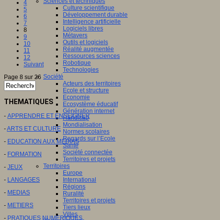
Sciences et techniques
4
Culture scientifique
5
Développement durable
6
Intelligence artificielle
7
Logiciels libres
8
Métavers
9
Outils et logiciels
10
Réalité augmentée
11
Ressources sciences
12
Robotique
Suivant
Technologies
Société
Page 8 sur 26
Acteurs des territoires
Ecole et structure
Economie
THEMATIQUES
Ecosystème éducatif
Génération internet
-
APPRENDRE ET ENSEIGNER
Handicap
Mondialisation
-
ARTS ET CULTURE
Normes scolaires
Regards sur l’Ecole
-
EDUCATION AUX MEDIAS
Santé
Société connectée
-
FORMATION
Territoires et projets
Territoires
-
JEUX
Europe
-
LANGAGES
International
Régions
-
MEDIAS
Ruralité
Territoires et projets
-
METIERS
Tiers lieux
Villes
-
PRATIQUES NUMERIQUES