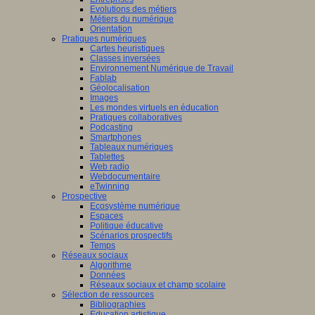
Evolutions des métiers
Métiers du numérique
Orientation
Pratiques numériques
Cartes heuristiques
Classes inversées
Environnement Numérique de Travail
Fablab
Géolocalisation
Images
Les mondes virtuels en éducation
Pratiques collaboratives
Podcasting
Smartphones
Tableaux numériques
Tablettes
Web radio
Webdocumentaire
eTwinning
Prospective
Ecosystème numérique
Espaces
Politique éducative
Scénarios prospectifs
Temps
Réseaux sociaux
Algorithme
Données
Réseaux sociaux et champ scolaire
Sélection de ressources
Bibliographies
Education artistique