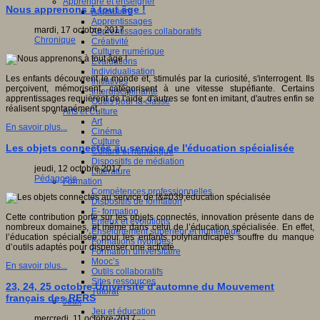
Apprendre et enseigner
Nous apprenons à tout âge !
Apprendre
Apprentissages
mardi, 17 octobre 2017
Apprentissages collaboratifs
Chronique
Créativité
Culture numérique
Evaluations
Individualisation
Les enfants découvrent le monde et, stimulés par la curiosité, s'interrogent. Ils
Initiatives
perçoivent, mémorisent, catégorisent à une vitesse stupéfiante. Certains
Interdisciplinarité
apprentissages requièrent de l'aide, d'autres se font en imitant, d'autres enfin se
Outils pour la classe
réalisent spontanément.
Arts et Culture
Art
En savoir plus...
Cinéma
Culture
Les objets connectés au service de l'éducation spécialisée
Culture et numérique
Dispositifs de médiation
jeudi, 12 octobre 2017
Littérature
Pédagogie
Formation
Compétences professionnelles
Dispositifs de formation
E- formation
Cette contribution porte sur les objets connectés, innovation présente dans de
Enjeux et évolutions
nombreux domaines, et même dans celui de l’éducation spécialisée. En effet,
Enseignement supérieur et numérique
l’éducation spécialisée pour les enfants polyhandicapés souffre du manque
Formations hybrides
d’outils adaptés pour dispenser une activité.
Formation universitaire
Mooc’s
En savoir plus...
Outils collaboratifs
Sites ressources
23, 24, 25 octobre Université d'automne du Mouvement
Tutorat
français des RERS
Jeux
Jeu et éducation
mercredi, 11 octobre 2017