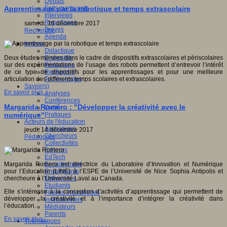
Débats
Faits marquants
Apprentissage par la robotique et temps extrascolaire
Interviews
Reportages
samedi, 16 décembre 2017
Brèves
Recherche
Agenda
Innover
Didactique
Dispositifs
Deux études menées dans le cadre de dispositifs extrascolaires et périscolaires
Pédagogie
sur des expérimentations de l’usage des robots permettent d’entrevoir l’intérêt
Recherche
de ce type de dispositifs pour les apprentissages et pour une meilleure
Technologies
articulation des différents temps scolaires et extrascolaires.
Savoir(s)
En savoir plus...
Analyses
Conférences
Margarida Roméro : "Développer la créativité avec le
Outils
Pratiques
numérique"
Acteurs de l'éducation
Animateurs
jeudi, 14 décembre 2017
Chercheurs
Pédagogie
Collectivités
Editeurs
EdTech
Encadrement
Margarida Romero est directrice du Laboratoire d’Innovation et Numérique
Enseignants
pour l’Education (LINE) à l’ESPE de l’Université de Nice Sophia Antipolis et
Entreprises
chercheure à l’Université Laval au Canada.
Etudiants
Elle s’intéresse à la conception d’activités d’apprentissage qui permettent de
Filières industrielles
développer la créativité et à l’importance d’intégrer la créativité dans
Institutionnels
l’éducation.
Médiateurs
Parents
En savoir plus...
Thématiques