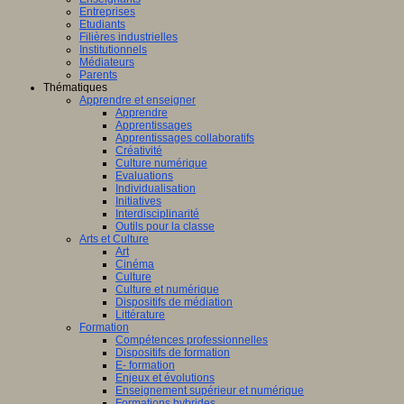
Entreprises
Etudiants
Filières industrielles
Institutionnels
Médiateurs
Parents
Thématiques
Apprendre et enseigner
Apprendre
Apprentissages
Apprentissages collaboratifs
Créativité
Culture numérique
Evaluations
Individualisation
Initiatives
Interdisciplinarité
Outils pour la classe
Arts et Culture
Art
Cinéma
Culture
Culture et numérique
Dispositifs de médiation
Littérature
Formation
Compétences professionnelles
Dispositifs de formation
E- formation
Enjeux et évolutions
Enseignement supérieur et numérique
Formations hybrides