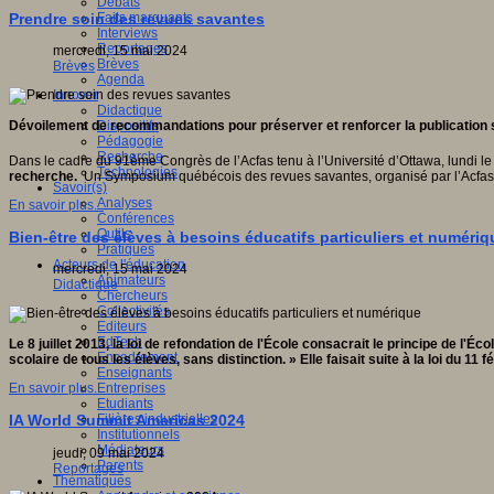
Débats
Faits marquants
Prendre soin des revues savantes
Interviews
Reportages
mercredi, 15 mai 2024
Brèves
Brèves
Agenda
Innover
Didactique
Dispositifs
Dévoilement de recommandations pour préserver et renforcer la publication 
Pédagogie
Recherche
Dans le cadre du 91ème Congrès de l’Acfas tenu à l’Université d’Ottawa, lundi le 
Technologies
recherche.
Un Symposium québécois des revues savantes, organisé par l’Acfas e
Savoir(s)
Analyses
En savoir plus...
Conférences
Outils
Bien-être des élèves à besoins éducatifs particuliers et numériq
Pratiques
Acteurs de l'éducation
mercredi, 15 mai 2024
Animateurs
Didactique
Chercheurs
Collectivités
Editeurs
EdTech
Le 8 juillet 2013, la loi de refondation de l'École consacrait le principe de l'É
Encadrement
scolaire de tous les élèves, sans distinction. » Elle faisait suite à la loi du 11 
Enseignants
Entreprises
En savoir plus...
Etudiants
Filières industrielles
IA World Summit Americas 2024
Institutionnels
Médiateurs
jeudi, 09 mai 2024
Parents
Reportages
Thématiques