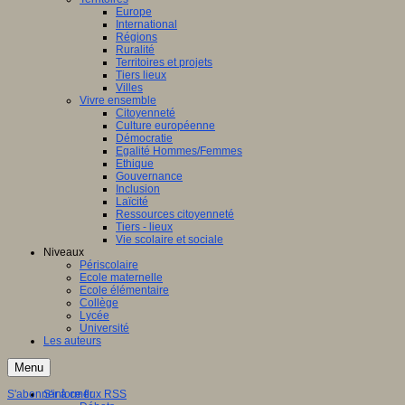
Europe
International
Régions
Ruralité
Territoires et projets
Tiers lieux
Villes
Vivre ensemble
Citoyenneté
Culture européenne
Démocratie
Egalité Hommes/Femmes
Ethique
Gouvernance
Inclusion
Laïcité
Ressources citoyenneté
Tiers - lieux
Vie scolaire et sociale
Niveaux
Périscolaire
Ecole maternelle
Ecole élémentaire
Collège
Lycée
Université
Les auteurs
Menu
S'abonner à ce flux RSS
S'informer