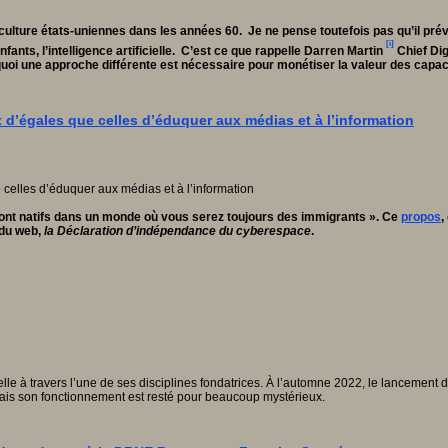
-culture états-uniennes dans les années 60. Je ne pense toutefois pas qu’il p
[i]
ants, l’intelligence artificielle. C’est ce que rappelle Darren Martin
Chief Dig
oi une approche différente est nécessaire pour monétiser la valeur des capaci
nt d’égales que celles d’éduquer aux médias et à l’information
s sont natifs dans un monde où vous serez toujours des immigrants ». Ce
propos
,
 du web,
la Déclaration d’indépendance du cyberespace
.
elle à travers l’une de ses disciplines fondatrices. À l’automne 2022, le lancement de
ais son fonctionnement est resté pour beaucoup mystérieux.