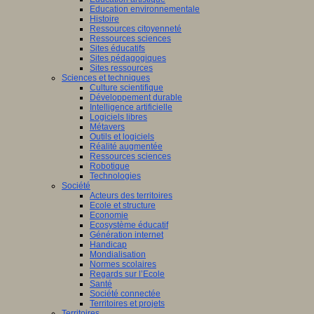
Education environnementale
Histoire
Ressources citoyenneté
Ressources sciences
Sites éducatifs
Sites pédagogiques
Sites ressources
Sciences et techniques
Culture scientifique
Développement durable
Intelligence artificielle
Logiciels libres
Métavers
Outils et logiciels
Réalité augmentée
Ressources sciences
Robotique
Technologies
Société
Acteurs des territoires
Ecole et structure
Economie
Ecosystème éducatif
Génération internet
Handicap
Mondialisation
Normes scolaires
Regards sur l’Ecole
Santé
Société connectée
Territoires et projets
Territoires