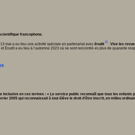
scientifique francophone.
[i]
13 mai a eu lieu une activité spéciale en partenariat avec
érudit
:
Vive les revue
t Érudit a eu lieu à l’automne 2023 où se sont rencontré·es plus de quarante res
ue
cole inclusive en ces termes : « Le service public reconnaît que tous les enfants p
février 2005 qui reconnaissait à tout élève le droit d'être inscrit, en milieu ordin