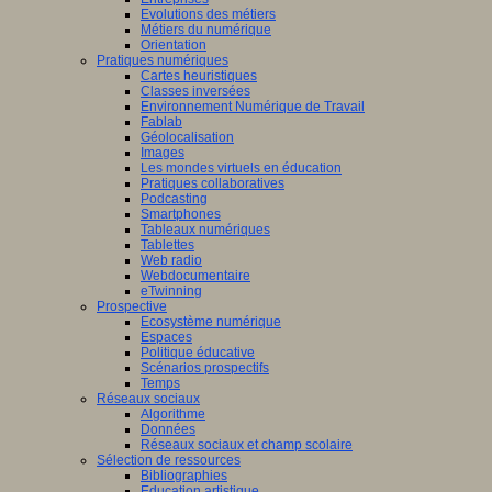
Evolutions des métiers
Métiers du numérique
Orientation
Pratiques numériques
Cartes heuristiques
Classes inversées
Environnement Numérique de Travail
Fablab
Géolocalisation
Images
Les mondes virtuels en éducation
Pratiques collaboratives
Podcasting
Smartphones
Tableaux numériques
Tablettes
Web radio
Webdocumentaire
eTwinning
Prospective
Ecosystème numérique
Espaces
Politique éducative
Scénarios prospectifs
Temps
Réseaux sociaux
Algorithme
Données
Réseaux sociaux et champ scolaire
Sélection de ressources
Bibliographies
Education artistique