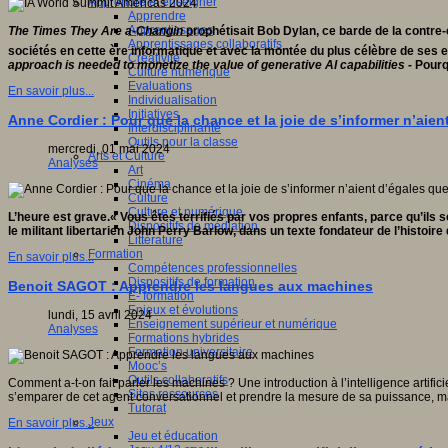
Apprendre et enseigner
Apprendre
Apprentissages
The Times They Are a-Changin
prophétisait Bob Dylan, ce barde de la contre
Apprentissages collaboratifs
sociétés en cette ère informatique et avec la montée du plus célèbre de ses enf
Créativité
approach is needed to monetize the value of generative AI capabilities -
Pourqu
Culture numérique
Evaluations
En savoir plus...
Individualisation
Initiatives
Anne Cordier : Pour que la chance et la joie de s’informer n’aie
Interdisciplinarité
Outils pour la classe
mercredi, 01 mai 2024
Arts et Culture
Analyses
Art
Cinéma
Culture
Culture et numérique
L’heure est grave.« Vous êtes terrifiés par vos propres enfants, parce qu’il
Dispositifs de médiation
le militant libertarien John Perry Barlow, dans un texte fondateur de l’histoire
Littérature
Formation
En savoir plus...
Compétences professionnelles
Dispositifs de formation
Benoit SAGOT : Apprendre les langues aux machines
E- formation
Enjeux et évolutions
lundi, 15 avril 2024
Enseignement supérieur et numérique
Analyses
Formations hybrides
Formation universitaire
Mooc’s
Outils collaboratifs
Comment a-t-on fait parler les machines ? Une introduction à l’intelligence artifici
Sites ressources
s’emparer de cet agent conversationnel et prendre la mesure de sa puissance, m
Tutorat
Jeux
En savoir plus...
Jeu et éducation