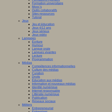
Formation universitaire
Mooc’s
Outils collaboratifs
Sites ressources
Tutorat
Jeux
Jeu et éducation
Jeux 4/12 ans
Jeux sérieux
Jeux vidéo
Langages
Ecriture
Humour
Langue orale
Langues vivantes
Lecture
Programmation
Médias
Compétences informationnelles
Culture des médias
Curation
Droits
Education aux médias
Information et nouveaux médias
Identité numérique
Internet responsable
Littératie numérique
Publication
Réseaux sociaux
Métiers
Entrepreneuriat
Entreprises