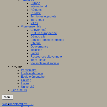
Europe
International
Régions
Ruralité
Territoires et projets
Tiers lieux
Villes
Vivre ensemble
Citoyenneté
Culture européenne
Démocratie
Egalité Hommes/Femmes
Ethique
Gouvernance
Inclusion
Laïcité
Ressources citoyenneté
Tiers - lieux
Vie scolaire et sociale
Niveaux
Périscolaire
Ecole maternelle
Ecole élémentaire
Collège
Lycée
Université
Les auteurs
Menu
S'abonner à ce flux RSS
S'informer