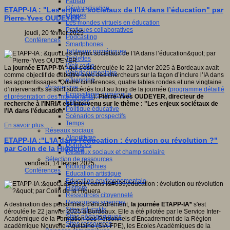
Fablab
Géolocalisation
ETAPP-IA : "Les enjeux sociétaux de l’IA dans l’éducation" par
Images
Pierre-Yves OUDEYER
Les mondes virtuels en éducation
Pratiques collaboratives
jeudi, 20 février 2025
Podcasting
Conférences
Smartphones
Tableaux numériques
Tablettes
Web radio
La
journée ETAPP-IA*
qui s'est déroulée le 22 janvier 2025 à Bordeaux avait
Webdocumentaire
comme objectif de débattre avec des chercheurs sur la façon d’inclure l’IA dans
eTwinning
les apprentissages. Quatre conférences, quatre tables rondes et une vingtaine
Prospective
d’intervenants se sont succédés tout au long de la journée (
programme détaillé
Ecosystème numérique
et présentation des intervenants
).
Pierre-Yves OUDEYER, directeur de
Espaces
recherche à l'INRIA est intervenu sur le thème : "Les enjeux sociétaux de
Politique éducative
l’IA dans l’éducation"
Scénarios prospectifs
Temps
En savoir plus...
Réseaux sociaux
Algorithme
ETAPP-IA :"L'IA dans l'éducation : évolution ou révolution ?"
Données
par Colin de la Higuera
Réseaux sociaux et champ scolaire
Sélection de ressources
vendredi, 14 février 2025
Bibliographies
Conférences
Education artistique
Education environnementale
Histoire
Ressources citoyenneté
Ressources sciences
A destination des personnels d'encadrement,
la journée ETAPP-IA*
s'est
Sites éducatifs
déroulée le 22 janvier 2025 à Bordeaux. Elle a été pilotée par le Service Inter-
Sites pédagogiques
Académique de la Formation des Personnels d’Encadrement de la Région
Sites ressources
académique Nouvelle-Aquitaine (SIA-FPE), les Ecoles Académiques de la