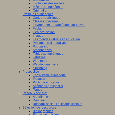
Evolutions des métiers
Métiers du numérique
Orientation
Pratiques numériques
Cartes heuristiques
Classes inversées
Environnement Numérique de Travail
Fablab
Géolocalisation
Images
Les mondes virtuels en éducation
Pratiques collaboratives
Podcasting
Smartphones
Tableaux numériques
Tablettes
Web radio
Webdocumentaire
eTwinning
Prospective
Ecosystème numérique
Espaces
Politique éducative
Scénarios prospectifs
Temps
Réseaux sociaux
Algorithme
Données
Réseaux sociaux et champ scolaire
Sélection de ressources
Bibliographies
Education artistique