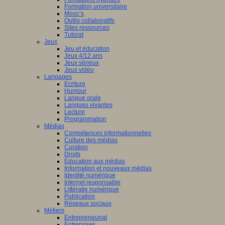
Formation universitaire
Mooc’s
Outils collaboratifs
Sites ressources
Tutorat
Jeux
Jeu et éducation
Jeux 4/12 ans
Jeux sérieux
Jeux vidéo
Langages
Ecriture
Humour
Langue orale
Langues vivantes
Lecture
Programmation
Médias
Compétences informationnelles
Culture des médias
Curation
Droits
Education aux médias
Information et nouveaux médias
Identité numérique
Internet responsable
Littératie numérique
Publication
Réseaux sociaux
Métiers
Entrepreneuriat
Entreprises