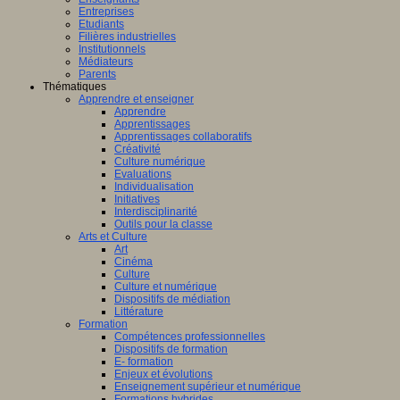
Entreprises
Etudiants
Filières industrielles
Institutionnels
Médiateurs
Parents
Thématiques
Apprendre et enseigner
Apprendre
Apprentissages
Apprentissages collaboratifs
Créativité
Culture numérique
Evaluations
Individualisation
Initiatives
Interdisciplinarité
Outils pour la classe
Arts et Culture
Art
Cinéma
Culture
Culture et numérique
Dispositifs de médiation
Littérature
Formation
Compétences professionnelles
Dispositifs de formation
E- formation
Enjeux et évolutions
Enseignement supérieur et numérique
Formations hybrides