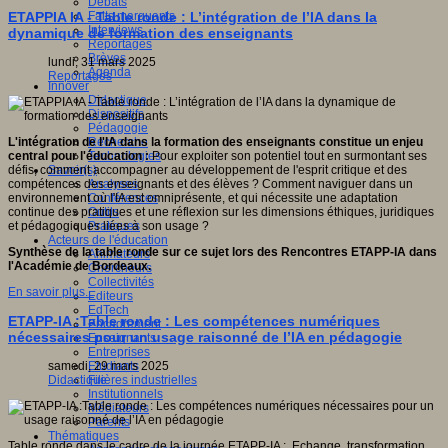
Débats
Faits marquants
ETAPPIA IA - Table ronde : L’intégration de l’IA dans la
Interviews
dynamique de formation des enseignants
Reportages
Brèves
lundi, 31 mars 2025
Agenda
Reportages
Innover
Didactique
Dispositifs
Pédagogie
Recherche
L'intégration de l'IA dans la formation des enseignants constitue un enjeu
Technologies
central pour l'éducation :
Pour exploiter son potentiel tout en surmontant ses
Savoir(s)
défis, comment accompagner au développement de l'esprit critique et des
Analyses
compétences des enseignants et des élèves ? Comment naviguer dans un
Conférences
environnement où l'IA est omniprésente, et qui nécessite une adaptation
Outils
continue des pratiques et une réflexion sur les dimensions éthiques, juridiques
Pratiques
et pédagogiques liées à son usage ?
Acteurs de l'éducation
Synthèse de la table ronde sur ce sujet lors des Rencontres ETAPP-IA dans
Animateurs
l'Académie de Bordeaux.
Chercheurs
Collectivités
En savoir plus...
Editeurs
EdTech
ETAPP-IA :Table ronde : Les compétences numériques
Encadrement
nécessaires pour un usage raisonné de l’IA en pédagogie
Enseignants
Entreprises
Etudiants
samedi, 29 mars 2025
Filières industrielles
Didactique
Institutionnels
Médiateurs
Parents
Thématiques
Table ronde dans le cadre de la journée ETAPP-IA : Echange, transformation