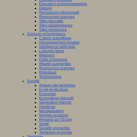
Education environnementale
Histoire
Ressources citoyenneté
Ressources sciences
Sites éducatifs
Sites pédagogiques
Sites ressources
Sciences et techniques
Culture scientifique
Développement durable
Intelligence artificielle
Logiciels libres
Métavers
Outils et logiciels
Réalité augmentée
Ressources sciences
Robotique
Technologies
Société
Acteurs des territoires
Ecole et structure
Economie
Ecosystème éducatif
Génération internet
Handicap
Mondialisation
Normes scolaires
Regards sur l’Ecole
Santé
Société connectée
Territoires et projets
Territoires