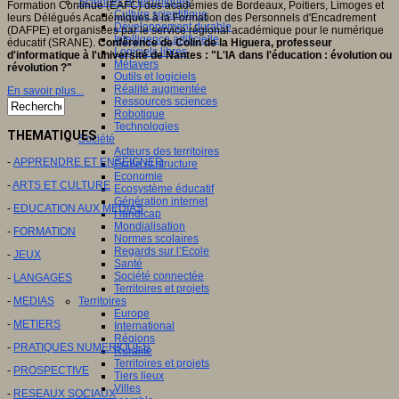
Sciences et techniques
Formation Continue (EAFC) des académies de Bordeaux, Poitiers, Limoges et
Culture scientifique
leurs Délégués Académiques à la Formation des Personnels d'Encadrement
Développement durable
(DAFPE) et organisées par le service régional académique pour le numérique
Intelligence artificielle
éducatif (SRANE).
Conférence de Colin de la Higuera, professeur
Logiciels libres
d'informatique à l'université de Nantes : "L'IA dans l'éducation : évolution ou
Métavers
révolution ?"
Outils et logiciels
Réalité augmentée
En savoir plus...
Ressources sciences
Robotique
Technologies
THEMATIQUES
Société
Acteurs des territoires
-
APPRENDRE ET ENSEIGNER
Ecole et structure
Economie
-
ARTS ET CULTURE
Ecosystème éducatif
Génération internet
-
EDUCATION AUX MEDIAS
Handicap
Mondialisation
-
FORMATION
Normes scolaires
Regards sur l’Ecole
-
JEUX
Santé
Société connectée
-
LANGAGES
Territoires et projets
-
MEDIAS
Territoires
Europe
-
METIERS
International
Régions
-
PRATIQUES NUMERIQUES
Ruralité
Territoires et projets
-
PROSPECTIVE
Tiers lieux
Villes
-
RESEAUX SOCIAUX