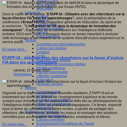
Jeux 4/12 ans
Jeux sérieux
Jeux vidéo
Langages
Dans le cadre de la journée "
ETAPP-IA
: Débattre avec des chercheurs sur la
Ecriture
façon d’inclure l’IA dans les apprentissages",
voici la présentation de la
Humour
conférence d'
Erwan PAITEL,
inspecteur général de l'éducation, du sport et de
Langue orale
la recherche :
"L'intégration de l'IA dans la dynamique de formation des
Langues vivantes
enseignants".
Rapporteur de la commission sur l’Intelligence Artificielle
Lecture
(octobre 2023-avril 2024), il consacre depuis un temps important à analyser
Programmation
cette technologie et ses impacts sur le système éducatif et plus largement sur le
Médias
service public.
Compétences informationnelles
Culture des médias
En savoir plus...
Curation
Droits
ETAPP-IA : débattre avec des chercheurs sur la façon d’inclure
Education aux médias
l’IA dans les apprentissages
Information et nouveaux médias
Identité numérique
samedi, 22 février 2025
Internet responsable
Reportages
Littératie numérique
Publication
Réseaux sociaux
Métiers
Entrepreneuriat
Organisé par la région académique Nouvelle-Aquitaine, ETAPP-IA est un
Entreprises
événement qui réunit les acteurs de l’enseignement supérieur et du monde
Evolutions des métiers
scolaire pour échanger sur les opportunités et défis liés au développement de
Métiers du numérique
l’Intelligence Artificielle dans les pratiques pédagogiques. Ce temps, organisé
Orientation
sous la forme de conférences et tables rondes, a permis de partager des
Pratiques numériques
réflexions, des expériences, analyser les enjeux et envisager des solutions
Cartes heuristiques
concrètes pour accompagner les responsables, enseignants et élèves.
Classes inversées
Environnement Numérique de Travail
En savoir plus...