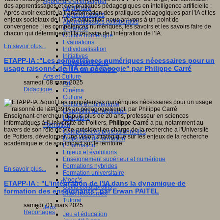
Apprendre et enseigner
des apprentissages et des pratiques pédagogiques en intelligence artificielle :
Apprendre
Après avoir exploré la transformation des pratiques pédagogiques par l’IA et les
Apprentissages
enjeux sociétaux de l ’IA en éducation nous arrivons à un point de
Apprentissages collaboratifs
convergence : les compétences numériques, les savoirs et les savoirs faire de
Créativité
chacun qui détermineront la réussite de l’intégration de l’IA.
Culture numérique
Evaluations
En savoir plus...
Individualisation
Initiatives
ETAPP-IA :"Les compétences numériques nécessaires pour un
Interdisciplinarité
usage raisonné de l'IA en pédagogie" par Philippe Carré
Outils pour la classe
Arts et Culture
samedi, 08 mars 2025
Art
Didactique
Cinéma
Culture
Culture et numérique
Dispositifs de médiation
Enseignant-chercheur depuis plus de 20 ans, professeur en sciences
Littérature
informatiques à l'Université de Poitiers,
Philippe Carré
a pu, notamment au
Formation
travers de son rôle de vice-président en charge de la recherche à l'Université
Compétences professionnelles
de Poitiers, développer une vision stratégique sur les enjeux de la recherche
Dispositifs de formation
académique et de son impact sur le territoire.
E- formation
Enjeux et évolutions
Enseignement supérieur et numérique
Formations hybrides
En savoir plus...
Formation universitaire
Mooc’s
ETAPP-IA : "L'intégration de l'IA dans la dynamique de
Outils collaboratifs
formation des enseignants" par Erwan PAITEL
Sites ressources
Tutorat
samedi, 01 mars 2025
Jeux
Reportages
Jeu et éducation