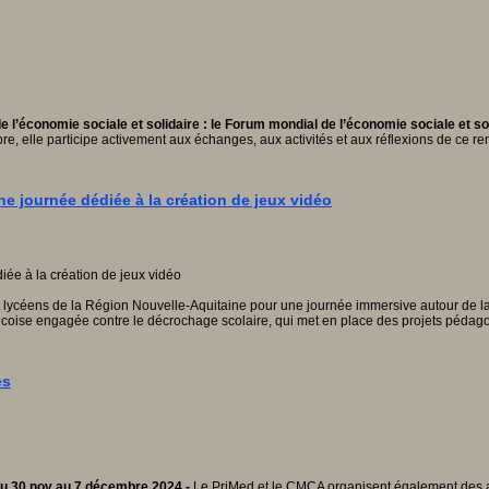
l’économie sociale et solidaire : le Forum mondial de l’économie sociale et sol
e, elle participe activement aux échanges, aux activités et aux réflexions de ce r
e journée dédiée à la création de jeux vidéo
 lycéens de la Région Nouvelle-Aquitaine pour une journée immersive autour de la 
coise engagée contre le décrochage scolaire, qui met en place des projets pédagog
es
 du 30 nov au 7 décembre 2024 -
Le PriMed et le CMCA organisent également des ac