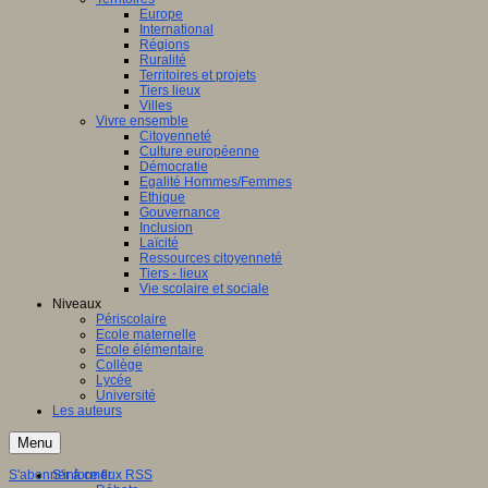
Europe
International
Régions
Ruralité
Territoires et projets
Tiers lieux
Villes
Vivre ensemble
Citoyenneté
Culture européenne
Démocratie
Egalité Hommes/Femmes
Ethique
Gouvernance
Inclusion
Laïcité
Ressources citoyenneté
Tiers - lieux
Vie scolaire et sociale
Niveaux
Périscolaire
Ecole maternelle
Ecole élémentaire
Collège
Lycée
Université
Les auteurs
Menu
S'abonner à ce flux RSS
S'informer