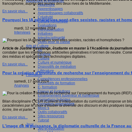
Apprendre et enseigner
francophonie, auprès des jeunes des deux rives de la Méditerranée.
Apprendre
Apprentissages
En savoir plus...
Apprentissages collaboratifs
Créativité
Pourquoi les IA génératives sont-elles sexistes, racistes et ho
Culture numérique
Evaluations
mardi, 12 novembre 2024
Individualisation
Interviews
Initiatives
Interdisciplinarité
Outils pour la classe
Arts et Culture
Article de Justine Havelange, étudiante en master à l'Académie du journalism
Art
constater que les intelligences artificielles génératives n’ont rien de neutre. C
Cinéma
des médias et spécialiste des technologies digitales.
Culture
Culture et numérique
En savoir plus...
Dispositifs de médiation
Littérature
Pour la création d’Instituts de recherche sur l’enseignement du f
Formation
Compétences professionnelles
samedi, 17 août 2024
Dispositifs de formation
Analyses
E- formation
Enjeux et évolutions
Enseignement supérieur et numérique
Formations hybrides
Bilan disciplinaire CICUR (Collectif d’interpellation du curriculum) propose un b
Formation universitaire
caractérisées par le choix d’étudier la diversité des discours et des pratiques la
Mooc’s
écrire, lire et parler.
Outils collaboratifs
Sites ressources
En savoir plus...
Tutorat
Jeux
L’image de la puissance, la diplomatie culturelle de la France au
Jeu et éducation