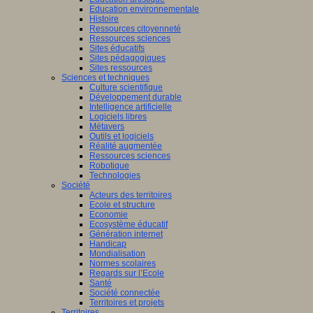
Education environnementale
Histoire
Ressources citoyenneté
Ressources sciences
Sites éducatifs
Sites pédagogiques
Sites ressources
Sciences et techniques
Culture scientifique
Développement durable
Intelligence artificielle
Logiciels libres
Métavers
Outils et logiciels
Réalité augmentée
Ressources sciences
Robotique
Technologies
Société
Acteurs des territoires
Ecole et structure
Economie
Ecosystème éducatif
Génération internet
Handicap
Mondialisation
Normes scolaires
Regards sur l’Ecole
Santé
Société connectée
Territoires et projets
Territoires