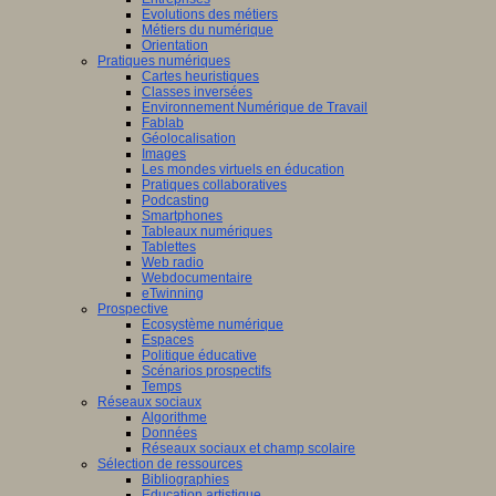
Evolutions des métiers
Métiers du numérique
Orientation
Pratiques numériques
Cartes heuristiques
Classes inversées
Environnement Numérique de Travail
Fablab
Géolocalisation
Images
Les mondes virtuels en éducation
Pratiques collaboratives
Podcasting
Smartphones
Tableaux numériques
Tablettes
Web radio
Webdocumentaire
eTwinning
Prospective
Ecosystème numérique
Espaces
Politique éducative
Scénarios prospectifs
Temps
Réseaux sociaux
Algorithme
Données
Réseaux sociaux et champ scolaire
Sélection de ressources
Bibliographies
Education artistique