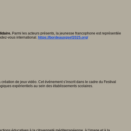
idaire.
Parmi les acteurs présents, la jeunesse francophone est représentée
endez-vous international.
https://bordeauxgsef2025.org/
création de jeux vidéo. Cet événement s’inscrit dans le cadre du Festival
iques expérientiels au sein des établissements scolaires.
tions éducatives à la citoyenneté méditerranéenne, à l’image et à la