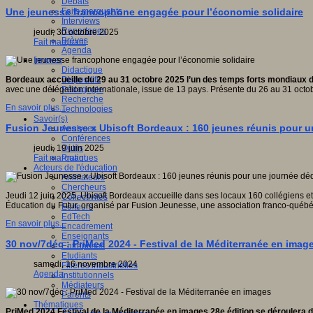
Débats
Faits marquants
Une jeunesse francophone engagée pour l’économie solidaire
Interviews
Reportages
jeudi, 30 octobre 2025
Brèves
Fait marquant
Agenda
Innover
Didactique
Dispositifs
Bordeaux accueille du 29 au 31 octobre 2025 l’un des temps forts mondiaux de 
Pédagogie
avec une délégation internationale, issue de 13 pays. Présente du 26 au 31 octobr
Recherche
En savoir plus...
Technologies
Savoir(s)
Fusion Jeunesse x Ubisoft Bordeaux : 160 jeunes réunis pour un
Analyses
Conférences
Outils
jeudi, 19 juin 2025
Pratiques
Fait marquant
Acteurs de l'éducation
Animateurs
Chercheurs
Jeudi 12 juin 2025, Ubisoft Bordeaux accueille dans ses locaux 160 collégiens et
Collectivités
Éducation du Futur, organisé par Fusion Jeunesse, une association franco-québé
Editeurs
EdTech
En savoir plus...
Encadrement
Enseignants
30 nov/7déc : PriMed 2024 - Festival de la Méditerranée en imag
Entreprises
Etudiants
samedi, 16 novembre 2024
Filières industrielles
Agenda
Institutionnels
Médiateurs
Parents
Thématiques
PriMed 2024 Festival de la Méditerranée en images 28e édition se déroulera