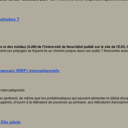
mophobes ?
e et des médias (AJM) de l'Université de Neuchâtel publié sur le site de l'EJO
omment ces préjugés se frayent-ils un chemin jusque dans ces outils ? Rencontre av
rançais (IREF) intercatégoriels
ilan pertinent, de même que les problématiques qui peuvent alimenter le débat discip
ngagières, d’ouvrir à la littérature de jeunesse au primaire, aux littératures franc
 XXe siècle