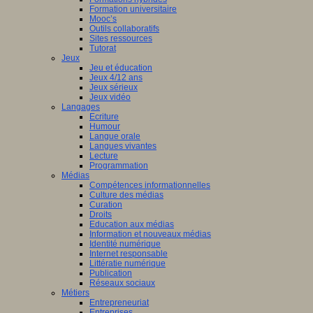
Formation universitaire
Mooc’s
Outils collaboratifs
Sites ressources
Tutorat
Jeux
Jeu et éducation
Jeux 4/12 ans
Jeux sérieux
Jeux vidéo
Langages
Ecriture
Humour
Langue orale
Langues vivantes
Lecture
Programmation
Médias
Compétences informationnelles
Culture des médias
Curation
Droits
Education aux médias
Information et nouveaux médias
Identité numérique
Internet responsable
Littératie numérique
Publication
Réseaux sociaux
Métiers
Entrepreneuriat
Entreprises