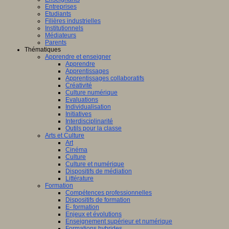
Entreprises
Etudiants
Filières industrielles
Institutionnels
Médiateurs
Parents
Thématiques
Apprendre et enseigner
Apprendre
Apprentissages
Apprentissages collaboratifs
Créativité
Culture numérique
Evaluations
Individualisation
Initiatives
Interdisciplinarité
Outils pour la classe
Arts et Culture
Art
Cinéma
Culture
Culture et numérique
Dispositifs de médiation
Littérature
Formation
Compétences professionnelles
Dispositifs de formation
E- formation
Enjeux et évolutions
Enseignement supérieur et numérique
Formations hybrides