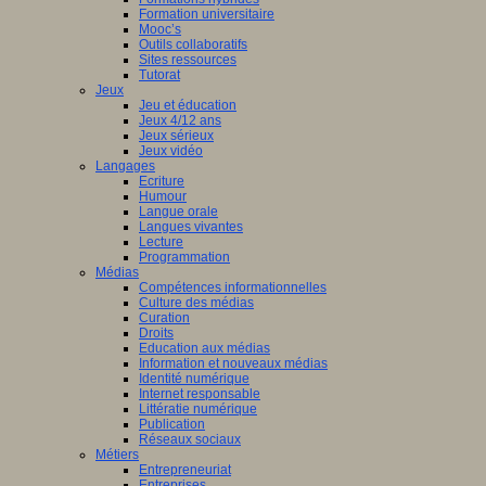
Formation universitaire
Mooc’s
Outils collaboratifs
Sites ressources
Tutorat
Jeux
Jeu et éducation
Jeux 4/12 ans
Jeux sérieux
Jeux vidéo
Langages
Ecriture
Humour
Langue orale
Langues vivantes
Lecture
Programmation
Médias
Compétences informationnelles
Culture des médias
Curation
Droits
Education aux médias
Information et nouveaux médias
Identité numérique
Internet responsable
Littératie numérique
Publication
Réseaux sociaux
Métiers
Entrepreneuriat
Entreprises