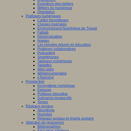
Evolutions des métiers
Métiers du numérique
Orientation
Pratiques numériques
Cartes heuristiques
Classes inversées
Environnement Numérique de Travail
Fablab
Géolocalisation
Images
Les mondes virtuels en éducation
Pratiques collaboratives
Podcasting
Smartphones
Tableaux numériques
Tablettes
Web radio
Webdocumentaire
eTwinning
Prospective
Ecosystème numérique
Espaces
Politique éducative
Scénarios prospectifs
Temps
Réseaux sociaux
Algorithme
Données
Réseaux sociaux et champ scolaire
Sélection de ressources
Bibliographies
Education artistique