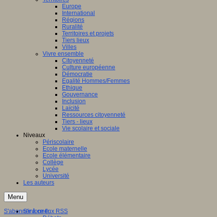
Europe
International
Régions
Ruralité
Territoires et projets
Tiers lieux
Villes
Vivre ensemble
Citoyenneté
Culture européenne
Démocratie
Egalité Hommes/Femmes
Ethique
Gouvernance
Inclusion
Laïcité
Ressources citoyenneté
Tiers - lieux
Vie scolaire et sociale
Niveaux
Périscolaire
Ecole maternelle
Ecole élémentaire
Collège
Lycée
Université
Les auteurs
Menu
S'abonner à ce flux RSS
S'informer