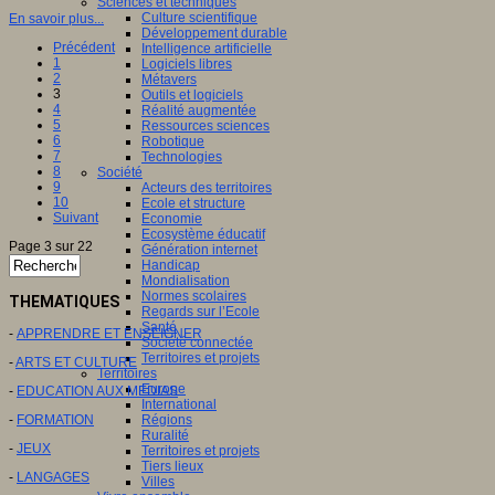
Sciences et techniques
Culture scientifique
En savoir plus...
Développement durable
Précédent
Intelligence artificielle
1
Logiciels libres
2
Métavers
3
Outils et logiciels
4
Réalité augmentée
5
Ressources sciences
6
Robotique
7
Technologies
8
Société
9
Acteurs des territoires
10
Ecole et structure
Suivant
Economie
Ecosystème éducatif
Page 3 sur 22
Génération internet
Handicap
Mondialisation
Normes scolaires
THEMATIQUES
Regards sur l’Ecole
Santé
-
APPRENDRE ET ENSEIGNER
Société connectée
Territoires et projets
-
ARTS ET CULTURE
Territoires
Europe
-
EDUCATION AUX MEDIAS
International
-
FORMATION
Régions
Ruralité
-
JEUX
Territoires et projets
Tiers lieux
-
LANGAGES
Villes