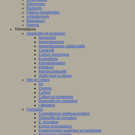
Entreprises
Etudiants
Filières industrielles
Institutionnels
Médiateurs
Parents
Thématiques
Apprendre et enseigner
Apprendre
Apprentissages
Apprentissages collaboratifs
Créativité
Culture numérique
Evaluations
Individualisation
Initiatives
Interdisciplinarité
Outils pour la classe
Arts et Culture
Art
Cinéma
Culture
Culture et numérique
Dispositifs de médiation
Littérature
Formation
Compétences professionnelles
Dispositifs de formation
E- formation
Enjeux et évolutions
Enseignement supérieur et numérique
Formations hybrides