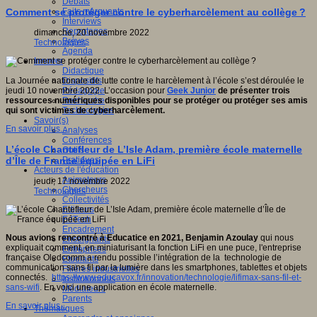
Débats
Faits marquants
Comment se protéger contre le cyberharcèlement au collège ?
Interviews
Reportages
dimanche, 20 novembre 2022
Brèves
Technologies
Agenda
Innover
Didactique
Dispositifs
La Journée nationale de lutte contre le harcèlement à l’école s’est déroulée le
Pédagogie
jeudi 10 novembre 2022. L’occasion pour
Geek Junior
de présenter trois
Recherche
ressources numériques disponibles
pour se protéger ou protéger ses amis
Technologies
qui sont victimes de cyberharcèlement.
Savoir(s)
En savoir plus...
Analyses
Conférences
L’école Chantefleur de L’Isle Adam, première école maternelle
Outils
Pratiques
d’Île de France équipée en LiFi
Acteurs de l'éducation
Animateurs
jeudi, 17 novembre 2022
Chercheurs
Technologies
Collectivités
Editeurs
EdTech
Encadrement
Nous avions rencontré à Educatice en 2021, Benjamin Azoulay
qui nous
Enseignants
expliquait comment, en miniaturisant la fonction LiFi en une puce, l'entreprise
Entreprises
française Oledcomm a rendu possible l’intégration de la technologie de
Etudiants
communication sans fil par la lumière dans les smartphones, tablettes et objets
Filières industrielles
connectés.
https://www.educavox.fr/innovation/technologie/lifimax-sans-fil-et-
Institutionnels
sans-wifi
. En voici une application en école maternelle.
Médiateurs
Parents
En savoir plus...
Thématiques