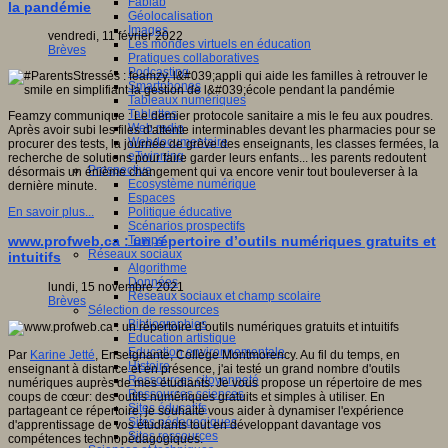
Fablab
la pandémie
Géolocalisation
Images
vendredi, 11 février 2022
Les mondes virtuels en éducation
Brèves
Pratiques collaboratives
Podcasting
Smartphones
Tableaux numériques
Tablettes
Feamzy communique : Le dernier protocole sanitaire a mis le feu aux poudres.
Web radio
Après avoir subi les files d'attente interminables devant les pharmacies pour se
Webdocumentaire
procurer des tests, la journée de grève des enseignants, les classes fermées, la
eTwinning
recherche de solutions pour faire garder leurs enfants... les parents redoutent
Prospective
désormais un énième changement qui va encore venir tout bouleverser à la
Ecosystème numérique
dernière minute.
Espaces
Politique éducative
En savoir plus...
Scénarios prospectifs
Temps
www.profweb.ca : un répertoire d’outils numériques gratuits et
Réseaux sociaux
intuitifs
Algorithme
Données
lundi, 15 novembre 2021
Réseaux sociaux et champ scolaire
Brèves
Sélection de ressources
Bibliographies
Education artistique
Education environnementale
Par
Karine Jetté
, Enseignante, Collège Montmorency. Au fil du temps, en
Histoire
enseignant à distance et en présence, j'ai testé un grand nombre d'outils
Ressources citoyenneté
numériques auprès de mes étudiants. Je vous propose un répertoire de mes
Ressources sciences
coups de cœur: des outils numériques gratuits et simples à utiliser. En
Sites éducatifs
partageant ce répertoire, je souhaite vous aider à dynamiser l'expérience
Sites pédagogiques
d'apprentissage de vos étudiants tout en développant davantage vos
Sites ressources
compétences technopédagogiques.