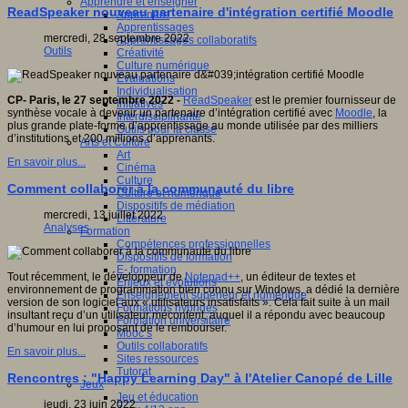
Apprendre et enseigner
ReadSpeaker nouveau partenaire d'intégration certifié Moodle
Apprendre
Apprentissages
mercredi, 28 septembre 2022
Apprentissages collaboratifs
Outils
Créativité
Culture numérique
Evaluations
Individualisation
CP- Paris, le 27 septembre 2022 -
ReadSpeaker
est le premier fournisseur de
Initiatives
synthèse vocale à devenir un partenaire d’intégration certifié avec
Moodle
, la
Interdisciplinarité
plus grande plate-forme d’apprentissage au monde utilisée par des milliers
Outils pour la classe
d’institutions et 200 millions d’apprenants.
Arts et Culture
Art
En savoir plus...
Cinéma
Culture
Comment collaborer à la communauté du libre
Culture et numérique
Dispositifs de médiation
mercredi, 13 juillet 2022
Littérature
Analyses
Formation
Compétences professionnelles
Dispositifs de formation
E- formation
Tout récemment, le développeur de
Notepad++
, un éditeur de textes et
Enjeux et évolutions
environnement de programmation bien connu sur Windows, a dédié la dernière
Enseignement supérieur et numérique
version de son logiciel aux « utilisateurs insatisfaits ». Cela fait suite à un mail
Formations hybrides
insultant reçu d’un utilisateur mécontent, auquel il a répondu avec beaucoup
Formation universitaire
d’humour en lui proposant de le rembourser.
Mooc’s
Outils collaboratifs
En savoir plus...
Sites ressources
Tutorat
Rencontres : "Happy Learning Day" à l'Atelier Canopé de Lille
Jeux
Jeu et éducation
jeudi, 23 juin 2022