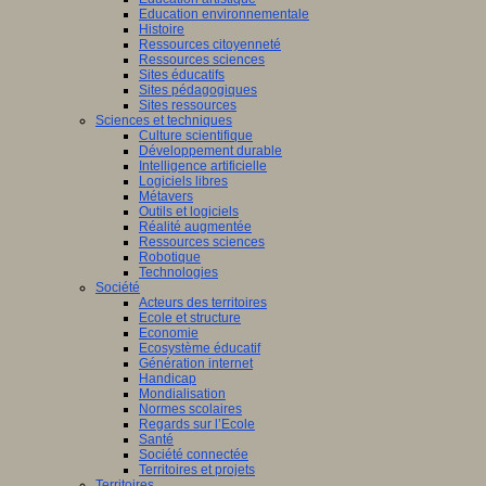
Education environnementale
Histoire
Ressources citoyenneté
Ressources sciences
Sites éducatifs
Sites pédagogiques
Sites ressources
Sciences et techniques
Culture scientifique
Développement durable
Intelligence artificielle
Logiciels libres
Métavers
Outils et logiciels
Réalité augmentée
Ressources sciences
Robotique
Technologies
Société
Acteurs des territoires
Ecole et structure
Economie
Ecosystème éducatif
Génération internet
Handicap
Mondialisation
Normes scolaires
Regards sur l’Ecole
Santé
Société connectée
Territoires et projets
Territoires