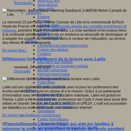
Jeux 4/12 ans
Reportages
Jeux sérieux
Jeux vidéo
Langages
Ecriture
Humour
Le mercredi 15 juin 2022, l'Atelier Canopé de Lille et la communauté EdTech
Langue orale
Hauts-de-France ont organisé
une journée dédiée aux activités numériques et
Langues vivantes
ludiques
, première étape d'un partenariat. La crise sanitaire et les enjeux liées
Lecture
à la continuité pédagogique ont mis en évidence la nécessité de développer et
Programmation
d’adapter les usages du numérique dans le secteur de l’éducation, au service
Médias
des élèves et des enseignants.
Compétences informationnelles
Culture des médias
En savoir plus...
Curation
Droits
Différencier l'enseignement de la lecture avec Lalilo
Education aux médias
Information et nouveaux médias
vendredi, 29 avril 2022
Identité numérique
Dispositifs
Internet responsable
Littératie numérique
Publication
Réseaux sociaux
Lalilo est une application web construite avec et pour les professeurs des
Métiers
écoles permettant un suivi en classe et à la maison. Grâce à un partenariat
Entrepreneuriat
d’innovation avec le Ministère de l'Education nationale, Lalilo est gratuit en
Entreprises
France. Lalilo a été conçu pour les professeurs de Cycle 2 mais peut aussi être
Evolutions des métiers
utilisé en Grande Section, en Cycle 3, en ULIS et UPE2A. L’outil est accessible
Métiers du numérique
sur tablettes ou ordinateurs avec une connexion Internet.
Orientation
Pratiques numériques
En savoir plus...
Cartes heuristiques
Classes inversées
#ParentsStressés : feamzy, l'appli qui aide les familles à
Environnement Numérique de Travail
retrouver le smile en simplifiant la gestion de l'école pendant