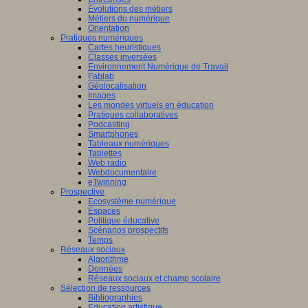
Evolutions des métiers
Métiers du numérique
Orientation
Pratiques numériques
Cartes heuristiques
Classes inversées
Environnement Numérique de Travail
Fablab
Géolocalisation
Images
Les mondes virtuels en éducation
Pratiques collaboratives
Podcasting
Smartphones
Tableaux numériques
Tablettes
Web radio
Webdocumentaire
eTwinning
Prospective
Ecosystème numérique
Espaces
Politique éducative
Scénarios prospectifs
Temps
Réseaux sociaux
Algorithme
Données
Réseaux sociaux et champ scolaire
Sélection de ressources
Bibliographies
Education artistique