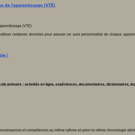
se de l'apprentissage (VTÉ)
 d’utiliser certaines données pour assurer un suivi personnalisé de chaque appr
ble !
e primaire : activités en ligne, expériences, documentaires, dictionnaires, leç
s connaissances et compétences au même rythme et selon la même chronologie strict