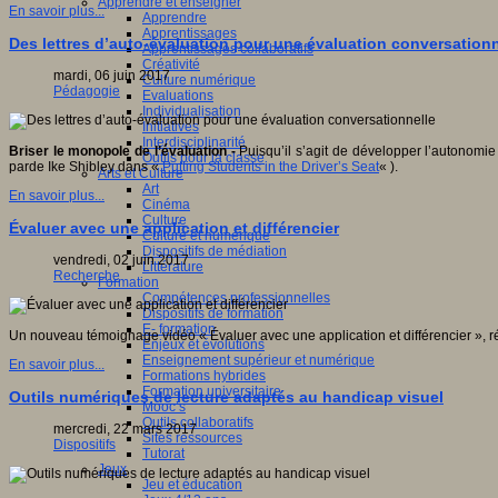
Apprendre et enseigner
En savoir plus...
Apprendre
Apprentissages
Des lettres d’auto-évaluation pour une évaluation conversationn
Apprentissages collaboratifs
Créativité
mardi, 06 juin 2017
Culture numérique
Pédagogie
Evaluations
Individualisation
Initiatives
Interdisciplinarité
Briser le monopole de l’évaluation -
Puisqu’il s’agit de développer l’autonomie
Outils pour la classe
parde Ike Shibley dans «
Putting Students in the Driver’s Seat
« ).
Arts et Culture
Art
En savoir plus...
Cinéma
Culture
Évaluer avec une application et différencier
Culture et numérique
Dispositifs de médiation
vendredi, 02 juin 2017
Littérature
Recherche
Formation
Compétences professionnelles
Dispositifs de formation
E- formation
Un nouveau témoignage vidéo « Évaluer avec une application et différencier », ré
Enjeux et évolutions
Enseignement supérieur et numérique
En savoir plus...
Formations hybrides
Formation universitaire
Outils numériques de lecture adaptés au handicap visuel
Mooc’s
Outils collaboratifs
mercredi, 22 mars 2017
Sites ressources
Dispositifs
Tutorat
Jeux
Jeu et éducation