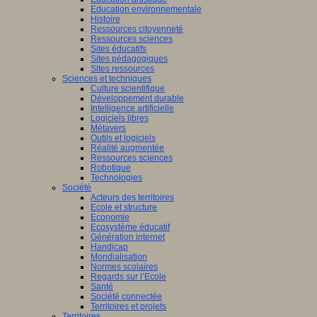
Education environnementale
Histoire
Ressources citoyenneté
Ressources sciences
Sites éducatifs
Sites pédagogiques
Sites ressources
Sciences et techniques
Culture scientifique
Développement durable
Intelligence artificielle
Logiciels libres
Métavers
Outils et logiciels
Réalité augmentée
Ressources sciences
Robotique
Technologies
Société
Acteurs des territoires
Ecole et structure
Economie
Ecosystème éducatif
Génération internet
Handicap
Mondialisation
Normes scolaires
Regards sur l’Ecole
Santé
Société connectée
Territoires et projets
Territoires