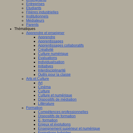
Entreprises
Etudiants
Filières industrielles
Institutionnels
Médiateurs
Parents
Thématiques
Apprendre et enseigner
Apprendre
Apprentissages
Apprentissages collaboratifs
Créativité
Culture numérique
Evaluations
Individualisation
Initiatives
Interdisciplinarité
Outils pour la classe
Arts et Culture
Art
Cinéma
Culture
Culture et numérique
Dispositifs de médiation
Littérature
Formation
Compétences professionnelles
Dispositifs de formation
E- formation
Enjeux et évolutions
Enseignement supérieur et numérique
Formations hybrides