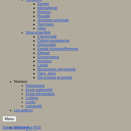
Europe
International
Régions
Ruralité
Territoires et projets
Tiers lieux
Villes
Vivre ensemble
Citoyenneté
Culture européenne
Démocratie
Egalité Hommes/Femmes
Ethique
Gouvernance
Inclusion
Laïcité
Ressources citoyenneté
Tiers - lieux
Vie scolaire et sociale
Niveaux
Périscolaire
Ecole maternelle
Ecole élémentaire
Collège
Lycée
Université
Les auteurs
Menu
S'abonner à ce flux RSS
S'informer