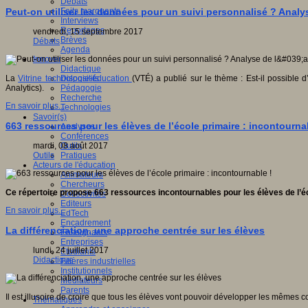
Débats
Faits marquants
Peut-on utiliser les données pour un suivi personnalisé ? Analy
Interviews
Reportages
vendredi, 15 septembre 2017
Brèves
Débats
Agenda
Innover
Didactique
Dispositifs
La
Vitrine technologie-éducation
(VTÉ) a publié sur le thème : Est-il possible
Pédagogie
Analytics).
Recherche
En savoir plus...
Technologies
Savoir(s)
663 ressources pour les élèves de l’école primaire : incontourna
Analyses
Conférences
Outils
mardi, 08 août 2017
Pratiques
Outils
Acteurs de l'éducation
Animateurs
Chercheurs
Ce répertoire propose 663 ressources incontournables pour les élèves de l’écol
Collectivités
Editeurs
En savoir plus...
EdTech
Encadrement
La différenciation, une approche centrée sur les élèves
Enseignants
Entreprises
lundi, 24 juillet 2017
Etudiants
Didactique
Filières industrielles
Institutionnels
Médiateurs
Parents
Il est illusoire de croire que tous les élèves vont pouvoir développer les même
Thématiques