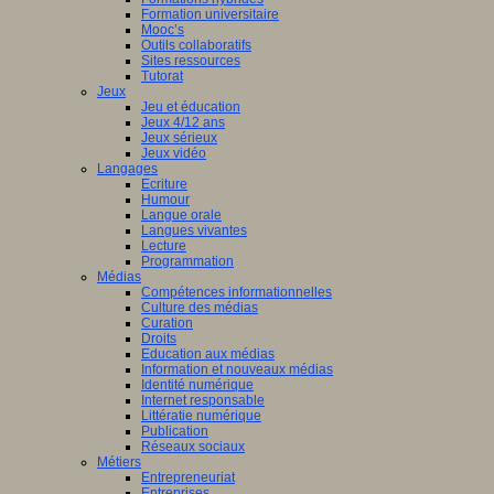
Formation universitaire
Mooc’s
Outils collaboratifs
Sites ressources
Tutorat
Jeux
Jeu et éducation
Jeux 4/12 ans
Jeux sérieux
Jeux vidéo
Langages
Ecriture
Humour
Langue orale
Langues vivantes
Lecture
Programmation
Médias
Compétences informationnelles
Culture des médias
Curation
Droits
Education aux médias
Information et nouveaux médias
Identité numérique
Internet responsable
Littératie numérique
Publication
Réseaux sociaux
Métiers
Entrepreneuriat
Entreprises